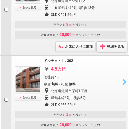
北海道滝川市空知町２
もっと見る
ＪＲ函館本線/滝川駅 歩13分
3LDK / 91.26m²
5人
ただいま
が検討中！
20,000
対象者全員に
円
キャッシュバック!
お気に入りに追加
詳細を見る
ドルチェ・Ⅰ / 302
4.5万円
管理費 : －
敷金
無料
/ 礼金
無料
北海道滝川市栄町1丁目
もっと見る
函館本線/滝川 徒歩5分
2LDK / 66.22m²
1人
ただいま
が検討中！
20,000
対象者全員に
円
キャッシュバック!