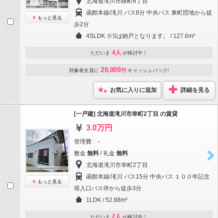
北海道滝川市緑町6丁目
函館本線/滝川 バス8分 中央バス 東町団地から徒
もっと見る
歩2分
4SLDK ※Sは納戸となります。 / 127.6m²
4人
ただいま
が検討中！
20,000
対象者全員に
円
キャッシュバック!
お気に入りに追加
詳細を見る
[一戸建] 北海道滝川市幸町2丁目 の賃貸
3.0万円
管理費 : －
敷金
無料
/ 礼金
無料
北海道滝川市幸町2丁目
函館本線/滝川 バス15分 中央バス １００年記念
もっと見る
塔入口バス停から徒歩3分
1LDK / 52.88m²
2人
ただいま
が検討中！