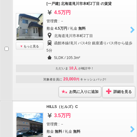
[一戸建] 北海道滝川市本町2丁目 の賃貸
4.5万円
管理費 : －
敷金
4.5万円
/ 礼金
無料
北海道滝川市本町2丁目
函館本線/滝川 バス4分 銀座通りバス停から徒歩
もっと見る
5分
5LDK / 105.3m²
10人
ただいま
が検討中！
20,000
対象者全員に
円
キャッシュバック!
お気に入りに追加
詳細を見る
HILLS（ヒルズ）C
3.5万円
管理費 : －
敷金
無料
/ 礼金
無料