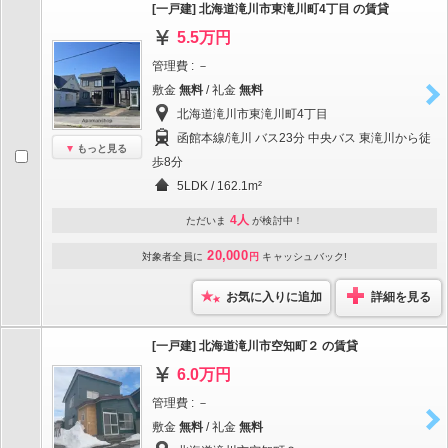
[一戸建] 北海道滝川市東滝川町4丁目 の賃貸
5.5万円
管理費 : －
敷金
無料
/ 礼金
無料
北海道滝川市東滝川町4丁目
函館本線/滝川 バス23分 中央バス 東滝川から徒
もっと見る
歩8分
5LDK / 162.1m²
4人
ただいま
が検討中！
20,000
対象者全員に
円
キャッシュバック!
お気に入りに追加
詳細を見る
[一戸建] 北海道滝川市空知町２ の賃貸
6.0万円
管理費 : －
敷金
無料
/ 礼金
無料