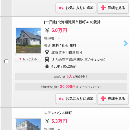
お気に入りに追加
詳細を見る
[一戸建] 北海道滝川市新町４ の賃貸
5.0万円
管理費 : －
敷金
無料
/ 礼金
無料
北海道滝川市新町４
もっと見る
ＪＲ函館本線/滝川駅 車7分(2.6km)
4LDK / 85.28m²
1人
ただいま
が検討中！
20,000
対象者全員に
円
キャッシュバック!
お気に入りに追加
詳細を見る
レモンハウス緑町
5.3万円
管理費 : －