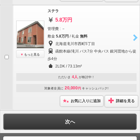
ステラ
5.8万円
管理費 : －
敷金
5.8万円
/ 礼金
無料
北海道滝川市西町5丁目
函館本線/滝川 バス7分 中央バス 銀河団地から徒
もっと見る
歩4分
2LDK / 73.13m²
4人
ただいま
が検討中！
20,000
対象者全員に
円
キャッシュバック!
お気に入りに追加
詳細を見る
次へ