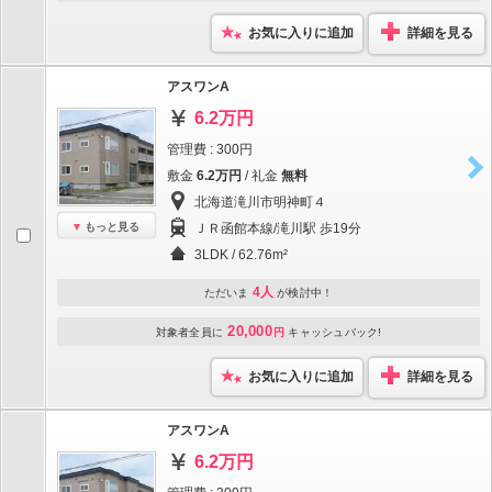
お気に入りに追加
詳細を見る
アスワンA
6.2万円
管理費 : 300円
敷金
6.2万円
/ 礼金
無料
北海道滝川市明神町４
もっと見る
ＪＲ函館本線/滝川駅 歩19分
3LDK / 62.76m²
4人
ただいま
が検討中！
20,000
対象者全員に
円
キャッシュバック!
お気に入りに追加
詳細を見る
アスワンA
6.2万円