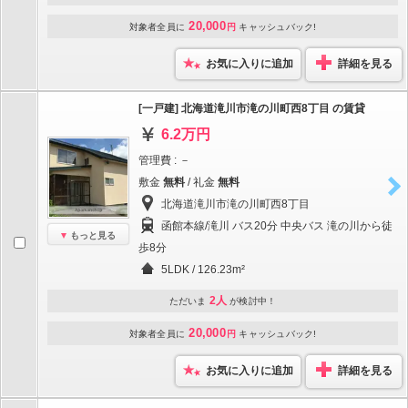
20,000
対象者全員に
円
キャッシュバック!
お気に入りに追加
詳細を見る
[一戸建] 北海道滝川市滝の川町西8丁目 の賃貸
6.2万円
管理費 : －
敷金
無料
/ 礼金
無料
北海道滝川市滝の川町西8丁目
函館本線/滝川 バス20分 中央バス 滝の川から徒
もっと見る
歩8分
5LDK / 126.23m²
2人
ただいま
が検討中！
20,000
対象者全員に
円
キャッシュバック!
お気に入りに追加
詳細を見る