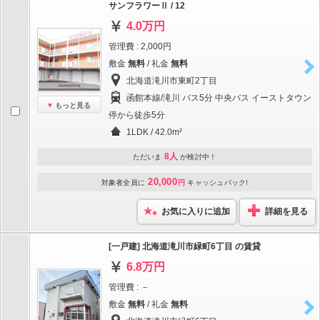
サンフラワーⅡ / 12
4.0万円
管理費 : 2,000円
敷金
無料
/ 礼金
無料
北海道滝川市東町2丁目
函館本線/滝川 バス5分 中央バス イーストタウン
もっと見る
停から徒歩5分
1LDK / 42.0m²
8人
ただいま
が検討中！
20,000
対象者全員に
円
キャッシュバック!
お気に入りに追加
詳細を見る
[一戸建] 北海道滝川市緑町6丁目 の賃貸
6.8万円
管理費 : －
敷金
無料
/ 礼金
無料