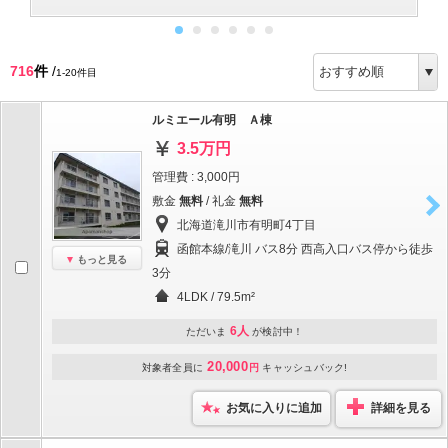
716
件
/
1-20件目
ルミエール有明 Ａ棟
3.5万円
管理費 : 3,000円
敷金
無料
/ 礼金
無料
北海道滝川市有明町4丁目
函館本線/滝川 バス8分 西高入口バス停から徒歩
もっと見る
3分
4LDK / 79.5m²
6人
ただいま
が検討中！
20,000
対象者全員に
円
キャッシュバック!
お気に入りに追加
詳細を見る