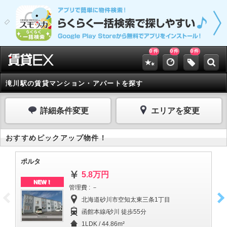
0
0
0
件
件
件
滝川駅の賃貸マンション・アパートを探す
詳細条件変更
エリアを変更
おすすめピックアップ物件！
ポルタ
エイ
5.8万円
NEW！
管理費 : －
北海道砂川市空知太東三条1丁目
函館本線/砂川 徒歩55分
1LDK / 44.86m²