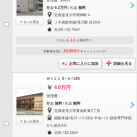
管理費 : 300円
敷金
6.2万円
/ 礼金
無料
北海道滝川市明神町４
もっと見る
ＪＲ函館本線/滝川駅 歩19分
3LDK / 62.76m²
2人
ただいま
が検討中！
20,000
対象者全員に
円
キャッシュバック!
お気に入りに追加
詳細を見る
ＨＩＬＬＳ−Ａ / 105
4.0万円
管理費 : －
敷金
無料
/ 礼金
無料
北海道滝川市黄金町東2丁目
函館本線/滝川 バス16分 中央バス 技術専門学院
もっと見る
から徒歩3分
1DK / 39.33m²