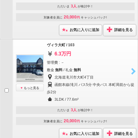
3人
ただいま
が検討中！
20,000
対象者全員に
円
キャッシュバック!
お気に入りに追加
詳細を見る
ヴィラ大町 / 103
6.3万円
管理費 : －
敷金
無料
/ 礼金
無料
北海道滝川市大町4丁目
函館本線/滝川 バス5分 中央バス 本町局前から徒
もっと見る
歩2分
3LDK / 77.6m²
3人
ただいま
が検討中！
20,000
対象者全員に
円
キャッシュバック!
お気に入りに追加
詳細を見る