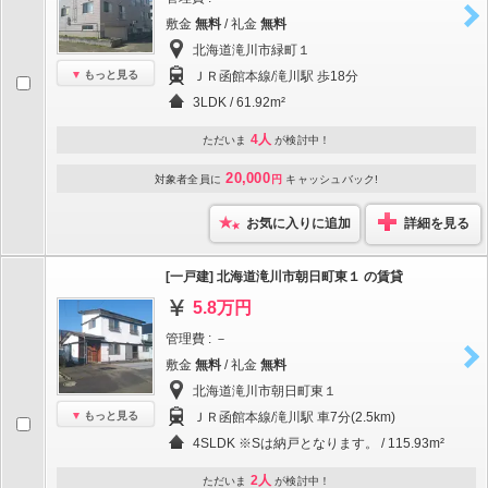
敷金
無料
/ 礼金
無料
北海道滝川市緑町１
もっと見る
ＪＲ函館本線/滝川駅 歩18分
3LDK / 61.92m²
4人
ただいま
が検討中！
20,000
対象者全員に
円
キャッシュバック!
お気に入りに追加
詳細を見る
[一戸建] 北海道滝川市朝日町東１ の賃貸
5.8万円
管理費 : －
敷金
無料
/ 礼金
無料
北海道滝川市朝日町東１
もっと見る
ＪＲ函館本線/滝川駅 車7分(2.5km)
4SLDK ※Sは納戸となります。 / 115.93m²
2人
ただいま
が検討中！