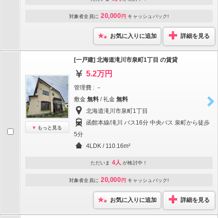
20,000
対象者全員に
円
キャッシュバック!
お気に入りに追加
詳細を見る
[一戸建] 北海道滝川市泉町1丁目 の賃貸
5.2万円
管理費 : －
敷金
無料
/ 礼金
無料
北海道滝川市泉町1丁目
函館本線/滝川 バス16分 中央バス 泉町から徒歩
もっと見る
5分
4LDK / 110.16m²
4人
ただいま
が検討中！
20,000
対象者全員に
円
キャッシュバック!
お気に入りに追加
詳細を見る