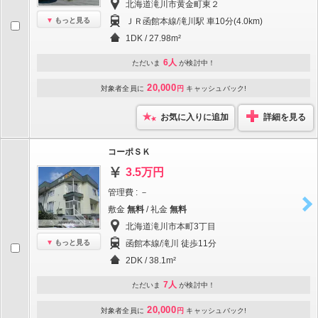
北海道滝川市黄金町東２
もっと見る
ＪＲ函館本線/滝川駅 車10分(4.0km)
1DK / 27.98m²
6人
ただいま
が検討中！
20,000
対象者全員に
円
キャッシュバック!
お気に入りに追加
詳細を見る
コーポＳＫ
3.5万円
管理費 : －
敷金
無料
/ 礼金
無料
北海道滝川市本町3丁目
もっと見る
函館本線/滝川 徒歩11分
2DK / 38.1m²
7人
ただいま
が検討中！
20,000
対象者全員に
円
キャッシュバック!