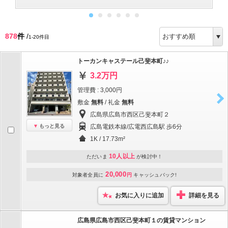
878
件
/
1-20件目
トーカンキャステール己斐本町♪♪
3.2万円
管理費 : 3,000円
敷金
無料
/ 礼金
無料
広島県広島市西区己斐本町２
もっと見る
広島電鉄本線/広電西広島駅 歩6分
1K / 17.73m²
10人以上
ただいま
が検討中！
20,000
対象者全員に
円
キャッシュバック!
お気に入りに追加
詳細を見る
広島県広島市西区己斐本町１の賃貸マンション