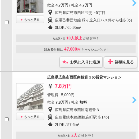
敷金
4.7万円
/ 礼金
4.7万円
広島県広島市西区己斐上5丁目
もっと見る
広電己斐団地線 緑ヶ丘入口バス停から徒歩3分
3LDK / 65.95m²
10人以上
ただいま
が検討中！
47,000
対象者全員に
円
キャッシュバック!
お気に入りに追加
詳細を見る
広島県広島市西区南観音３の賃貸マンション
7.8万円
管理費 : 5,000円
敷金
7.8万円
/ 礼金
無料
広島県広島市西区南観音３
もっと見る
広島電鉄本線/西観音町駅 歩14分
2LDK / 57.6m²
2人
ただいま
が検討中！