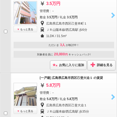
3.5万円
管理費 : －
敷金
3.5万円
/ 礼金
3.5万円
広島県広島市西区己斐本町１
もっと見る
ＪＲ山陽本線/西広島駅 歩6分
1LDK / 31.5m²
3人
ただいま
が検討中！
20,000
対象者全員に
円
キャッシュバック!
お気に入りに追加
詳細を見る
[一戸建] 広島県広島市西区己斐大迫１ の賃貸
5.8万円
管理費 : －
敷金
5.8万円
/ 礼金
5.8万円
広島県広島市西区己斐大迫１
もっと見る
ＪＲ山陽本線/西広島駅 歩35分