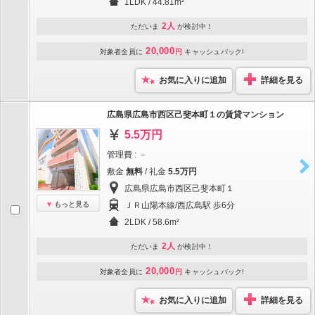
1LDK / 44.81m²
2人
ただいま
が検討中！
20,000
対象者全員に
円
キャッシュバック!
お気に入りに追加
詳細を見る
広島県広島市西区己斐本町１の賃貸マンション
5.5万円
管理費 : －
敷金
無料
/ 礼金
5.5万円
広島県広島市西区己斐本町１
もっと見る
ＪＲ山陽本線/西広島駅 歩6分
2LDK / 58.6m²
2人
ただいま
が検討中！
20,000
対象者全員に
円
キャッシュバック!
お気に入りに追加
詳細を見る