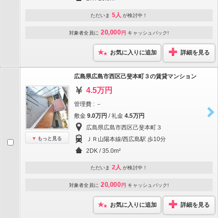
5人
ただいま
が検討中！
20,000
対象者全員に
円
キャッシュバック!
お気に入りに追加
詳細を見る
広島県広島市西区己斐本町３の賃貸マンション
4.5万円
管理費 : －
敷金
9.0万円
/ 礼金
4.5万円
広島県広島市西区己斐本町３
もっと見る
ＪＲ山陽本線/西広島駅 歩10分
2DK / 35.0m²
2人
ただいま
が検討中！
20,000
対象者全員に
円
キャッシュバック!
お気に入りに追加
詳細を見る