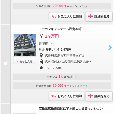
20,000
対象者全員に
円
キャッシュバック!
お気に入りに追加
詳細を見る
トーカンキャステール己斐本町
2.9万円
管理費 : －
敷金
無料
/ 礼金
2.9万円
広島県広島市西区己斐本町２
もっと見る
広島電鉄本線/広電西広島駅 歩5分
1K / 17.73m²
1人
ただいま
が検討中！
20,000
対象者全員に
円
キャッシュバック!
お気に入りに追加
詳細を見る
広島県広島市西区己斐本町１の賃貸マンション