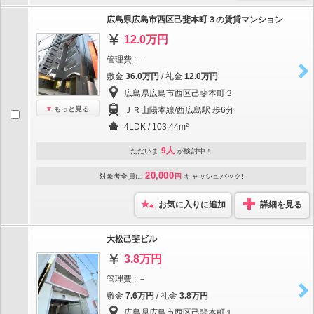
広島県広島市西区己斐本町３の賃貸マンション
12.0万円
管理費 : －
敷金
36.0万円
/ 礼金
12.0万円
広島県広島市西区己斐本町３
もっと見る
ＪＲ山陽本線/西広島駅 歩6分
4LDK / 103.44m²
9人
ただいま
が検討中！
20,000
対象者全員に
円
キャッシュバック!
お気に入りに追加
詳細を見る
大松己斐ビル
3.8万円
管理費 : －
敷金
7.6万円
/ 礼金
3.8万円
広島県広島市西区己斐本町１