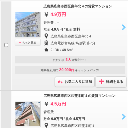
広島県広島市西区庚午北４の賃貸マンション
4.9万円
管理費 : －
敷金
4.9万円
/ 礼金
無料
広島県広島市西区庚午北４
もっと見る
広島電鉄宮島線/高須駅 歩7分
2LDK / 48.6m²
3人
ただいま
が検討中！
20,000
対象者全員に
円
キャッシュバック!
お気に入りに追加
詳細を見る
広島県広島市西区己斐本町１の賃貸マンション
4.5万円
管理費 : －
敷金
9.0万円
/ 礼金
4.5万円
広島県広島市西区己斐本町１