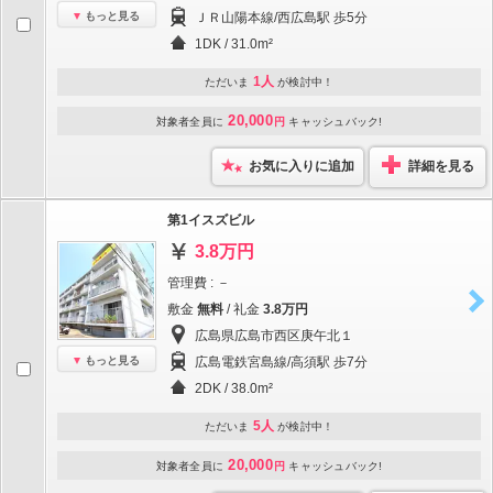
もっと見る
ＪＲ山陽本線/西広島駅 歩5分
1DK / 31.0m²
1人
ただいま
が検討中！
20,000
対象者全員に
円
キャッシュバック!
お気に入りに追加
詳細を見る
第1イスズビル
3.8万円
管理費 : －
敷金
無料
/ 礼金
3.8万円
広島県広島市西区庚午北１
もっと見る
広島電鉄宮島線/高須駅 歩7分
2DK / 38.0m²
5人
ただいま
が検討中！
20,000
対象者全員に
円
キャッシュバック!