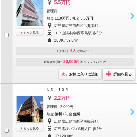
5.5万円
管理費 : －
敷金
11.0万円
/ 礼金
5.5万円
広島県広島市西区己斐本町１
もっと見る
ＪＲ山陽本線/西広島駅 歩3分
2LDK / 59.0m²
6人
ただいま
が検討中！
20,000
対象者全員に
円
キャッシュバック!
お気に入りに追加
詳細を見る
ＬＯＦＴ２４
2.2万円
管理費 : 2,000円
敷金
無料
/ 礼金
無料
広島県広島市西区南観音町
もっと見る
広島電鉄バス/旭橋入口 歩4分
1R / 20.0m²