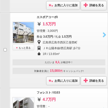
お気に入りに追加
詳細を見る
エスポアコーポI
1.5万円
管理費 : 3,000円
敷金
3.0万円
/ 礼金
1.5万円
広島県広島市西区己斐西町
もっと見る
ＪＲ山陽本線/西広島駅 歩7分
1R / 13.65m²
8人
ただいま
が検討中！
15,000
対象者全員に
円
キャッシュバック!
お気に入りに追加
詳細を見る
フォレスト / 0103
4.7万円
管理費 : －