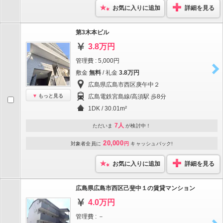
お気に入りに追加
詳細を見る
第3木本ビル
3.8万円
管理費 : 5,000円
敷金
無料
/ 礼金
3.8万円
広島県広島市西区庚午中２
もっと見る
広島電鉄宮島線/高須駅 歩8分
1DK / 30.01m²
7人
ただいま
が検討中！
20,000
対象者全員に
円
キャッシュバック!
お気に入りに追加
詳細を見る
広島県広島市西区己斐中１の賃貸マンション
4.0万円
管理費 : －