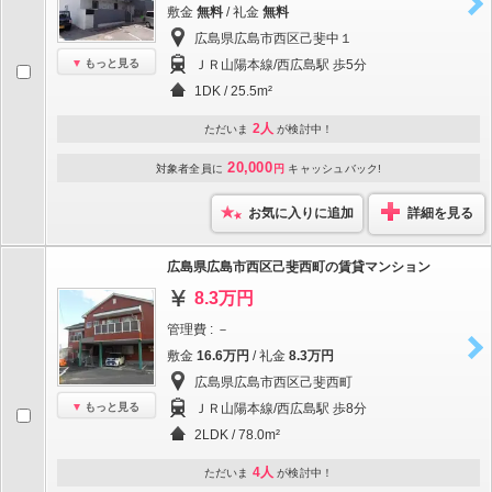
敷金
無料
/ 礼金
無料
広島県広島市西区己斐中１
もっと見る
ＪＲ山陽本線/西広島駅 歩5分
1DK / 25.5m²
2人
ただいま
が検討中！
20,000
対象者全員に
円
キャッシュバック!
お気に入りに追加
詳細を見る
広島県広島市西区己斐西町の賃貸マンション
8.3万円
管理費 : －
敷金
16.6万円
/ 礼金
8.3万円
広島県広島市西区己斐西町
もっと見る
ＪＲ山陽本線/西広島駅 歩8分
2LDK / 78.0m²
4人
ただいま
が検討中！