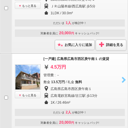
もっと見る
ＪＲ山陽本線/西広島駅 歩5分
1LDK / 30.0m²
1人
ただいま
が検討中！
20,000
対象者全員に
円
キャッシュバック!
お気に入りに追加
詳細を見る
[一戸建] 広島県広島市西区庚午南１ の賃貸
4.5万円
管理費 : －
敷金
13.5万円
/ 礼金
無料
広島県広島市西区庚午南１
もっと見る
広島電鉄宮島線/古江駅 歩13分
1K / 26.46m²
2人
ただいま
が検討中！
20,000
対象者全員に
円
キャッシュバック!