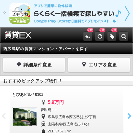
0
0
0
件
件
件
西広島駅の賃貸マンション・アパートを探す
詳細条件変更
エリアを変更
おすすめピックアップ物件！
とぴあビル / 0103
とぴ
5.9万円
管理費 : －
広島県広島市西区己斐上2丁目
山陽本線/西広島 徒歩14分
2LDK / 67.1m²