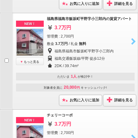
お気に入りに追加
詳細を見る
福島県福島市飯坂町平野字小三郎内の賃貸アパート
NEW！
3.7万円
管理費 : 2,700円
敷金
3.7万円
/ 礼金
無料
福島県福島市飯坂町平野字小三郎内
福島交通飯坂線/平野 徒歩12分
もっと見る
2DK / 39.74m²
1人
ただいま
が検討中！
20,000
対象者全員に
円
キャッシュバック!
お気に入りに追加
詳細を見る
チェリーコーポ
NEW！
3.7万円
管理費 : 2,700円