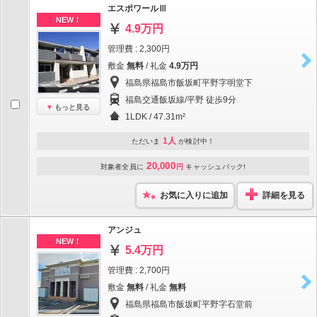
エスポワールⅢ
NEW！
4.9万円
管理費 : 2,300円
敷金
無料
/ 礼金
4.9万円
福島県福島市飯坂町平野字明堂下
福島交通飯坂線/平野 徒歩9分
もっと見る
1LDK / 47.31m²
1人
ただいま
が検討中！
20,000
対象者全員に
円
キャッシュバック!
お気に入りに追加
詳細を見る
アンジュ
NEW！
5.4万円
管理費 : 2,700円
敷金
無料
/ 礼金
無料
福島県福島市飯坂町平野字石堂前