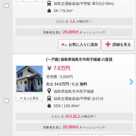
福島交通飯坂線/平野駅 車5分(2.0km)
5K / 79.3m²
1人
ただいま
が検討中！
20,000
対象者全員に
円
キャッシュバック!
お気に入りに追加
詳細を見る
[一戸建] 福島県福島市沖高字樋越 の賃貸
7.0万円
管理費 : 3,000円
敷金
14.0万円
/ 礼金
無料
福島県福島市沖高字樋越
もっと見る
福島交通飯坂線/平野駅 歩21分
5DK / 100.46m²
10人以上
ただいま
が検討中！
20,000
対象者全員に
円
キャッシュバック!