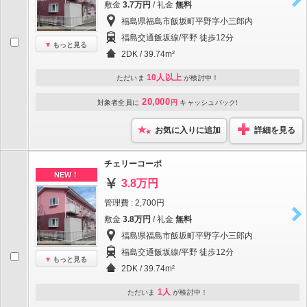
敷金
3.7万円
/ 礼金
無料
福島県福島市飯坂町平野字小三郎内
福島交通飯坂線/平野 徒歩12分
もっと見る
2DK / 39.74m²
10人以上
ただいま
が検討中！
20,000
対象者全員に
円
キャッシュバック!
お気に入りに追加
詳細を見る
チェリーコーポ
NEW！
3.8万円
管理費 : 2,700円
敷金
3.8万円
/ 礼金
無料
福島県福島市飯坂町平野字小三郎内
福島交通飯坂線/平野 徒歩12分
もっと見る
2DK / 39.74m²
1人
ただいま
が検討中！