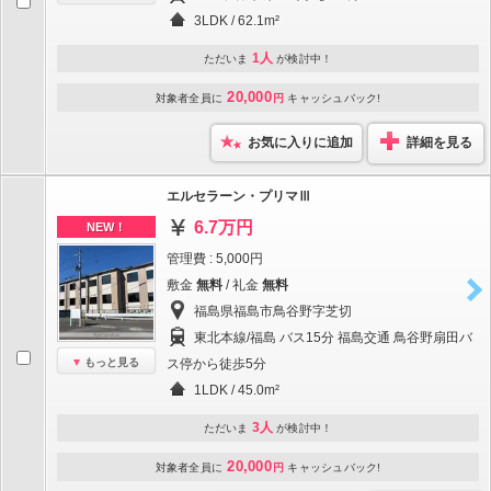
3LDK / 62.1m²
1人
ただいま
が検討中！
20,000
対象者全員に
円
キャッシュバック!
お気に入りに追加
詳細を見る
エルセラーン・プリマⅢ
6.7万円
NEW！
管理費 : 5,000円
敷金
無料
/ 礼金
無料
福島県福島市鳥谷野字芝切
東北本線/福島 バス15分 福島交通 鳥谷野扇田バ
もっと見る
ス停から徒歩5分
1LDK / 45.0m²
3人
ただいま
が検討中！
20,000
対象者全員に
円
キャッシュバック!