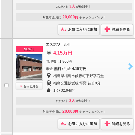
3人
ただいま
が検討中！
20,000
対象者全員に
円
キャッシュバック!
お気に入りに追加
詳細を見る
エスポワールⅡ
NEW！
4.15万円
管理費 : 1,800円
敷金
無料
/ 礼金
4.15万円
福島県福島市飯坂町平野字石堂
福島交通飯坂線/平野 徒歩9分
もっと見る
1R / 32.94m²
2人
ただいま
が検討中！
20,000
対象者全員に
円
キャッシュバック!
お気に入りに追加
詳細を見る