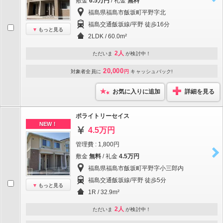
敷金
6.5万円
/ 礼金
無料
福島県福島市飯坂町平野字北
福島交通飯坂線/平野 徒歩16分
もっと見る
2LDK / 60.0m²
2人
ただいま
が検討中！
20,000
対象者全員に
円
キャッシュバック!
お気に入りに追加
詳細を見る
ポライトリーセイス
NEW！
4.5万円
管理費 : 1,800円
敷金
無料
/ 礼金
4.5万円
福島県福島市飯坂町平野字小三郎内
福島交通飯坂線/平野 徒歩5分
もっと見る
1R / 32.9m²
2人
ただいま
が検討中！