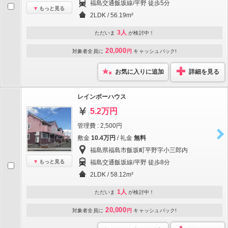
福島交通飯坂線/平野 徒歩5分
もっと見る
2LDK / 56.19m²
3人
ただいま
が検討中！
20,000
対象者全員に
円
キャッシュバック!
お気に入りに追加
詳細を見る
レインボーハウス
5.2万円
管理費 : 2,500円
敷金
10.4万円
/ 礼金
無料
福島県福島市飯坂町平野字小三郎内
もっと見る
福島交通飯坂線/平野 徒歩8分
2LDK / 58.12m²
1人
ただいま
が検討中！
20,000
対象者全員に
円
キャッシュバック!