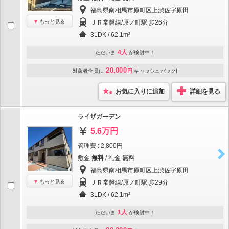
福島県南相馬市原町区上渋佐字原田
もっと見る
ＪＲ常磐線/原ノ町駅 歩26分
3LDK / 62.1m²
4人
ただいま
が検討中！
20,000
対象者全員に
円
キャッシュバック!
お気に入りに追加
詳細を見る
ライザガーデン
5.6万円
管理費 : 2,800円
敷金
無料
/ 礼金
無料
福島県南相馬市原町区上渋佐字原田
もっと見る
ＪＲ常磐線/原ノ町駅 歩29分
3LDK / 62.1m²
1人
ただいま
が検討中！