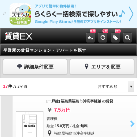
0
0
0
件
件
件
平野駅の賃貸マンション・アパートを探す
詳細条件変更
エリアを変更
17
件
/
1-17件目
[一戸建] 福島県福島市沖高字樋越 の賃貸
7.5万円
管理費 : －
敷金
15.0万円
/ 礼金
無料
福島県福島市沖高字樋越