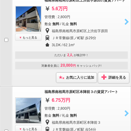
福島県南相馬市原町区上渋佐字原田の賃貸アパート
5.6万円
管理費 : 2,800円
敷金
無料
/ 礼金
無料
福島県南相馬市原町区上渋佐字原田
もっと見る
ＪＲ常磐線/原ノ町駅 歩29分
3LDK / 62.1m²
2人
ただいま
が検討中！
20,000
対象者全員に
円
キャッシュバック!
お気に入りに追加
詳細を見る
福島県南相馬市原町区本陣前３の賃貸アパート
6.75万円
管理費 : 2,800円
敷金
無料
/ 礼金
無料
福島県南相馬市原町区本陣前３
もっと見る
ＪＲ常磐線/原ノ町駅 歩54分