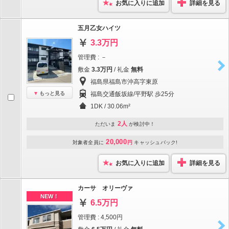
お気に入りに追加
詳細を見る
五月乙女ハイツ
3.3万円
管理費 : －
敷金
3.3万円
/ 礼金
無料
福島県福島市沖高字東原
もっと見る
福島交通飯坂線/平野駅 歩25分
1DK / 30.06m²
2人
ただいま
が検討中！
20,000
対象者全員に
円
キャッシュバック!
お気に入りに追加
詳細を見る
カーサ オリーヴァ
NEW！
6.5万円
管理費 : 4,500円