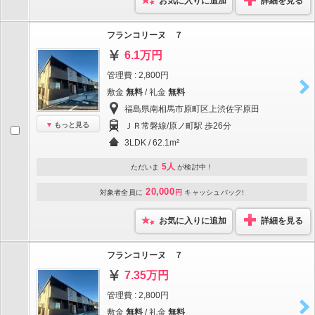
お気に入りに追加
詳細を見る
フランコリーヌ ７
6.1万円
管理費 : 2,800円
敷金
無料
/ 礼金
無料
福島県南相馬市原町区上渋佐字原田
もっと見る
ＪＲ常磐線/原ノ町駅 歩26分
3LDK / 62.1m²
5人
ただいま
が検討中！
20,000
対象者全員に
円
キャッシュバック!
お気に入りに追加
詳細を見る
フランコリーヌ ７
7.35万円
管理費 : 2,800円
敷金
無料
/ 礼金
無料