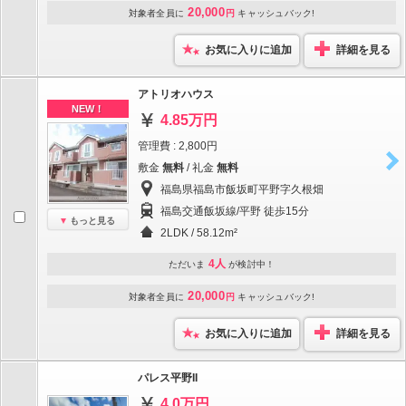
20,000
対象者全員に
円
キャッシュバック!
お気に入りに追加
詳細を見る
アトリオハウス
NEW！
4.85万円
管理費 : 2,800円
敷金
無料
/ 礼金
無料
福島県福島市飯坂町平野字久根畑
福島交通飯坂線/平野 徒歩15分
もっと見る
2LDK / 58.12m²
4人
ただいま
が検討中！
20,000
対象者全員に
円
キャッシュバック!
お気に入りに追加
詳細を見る
パレス平野II
4.0万円