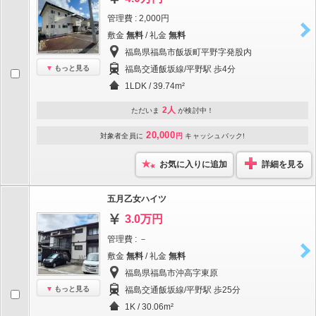
管理費 : 2,000円
敷金
無料
/ 礼金
無料
福島県福島市飯坂町平野字発股内
もっと見る
福島交通飯坂線/平野駅 歩4分
1LDK / 39.74m²
2人
ただいま
が検討中！
20,000
対象者全員に
円
キャッシュバック!
お気に入りに追加
詳細を見る
五月乙女ハイツ
3.0万円
管理費 : －
敷金
無料
/ 礼金
無料
福島県福島市沖高字東原
もっと見る
福島交通飯坂線/平野駅 歩25分
1K / 30.06m²