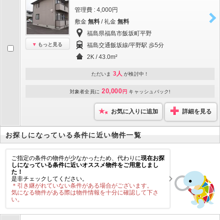
管理費 : 4,000円
敷金
無料
/ 礼金
無料
福島県福島市飯坂町平野
もっと見る
福島交通飯坂線/平野駅 歩5分
2K / 43.0m²
3人
ただいま
が検討中！
20,000
対象者全員に
円
キャッシュバック!
お気に入りに追加
詳細を見る
お探しになっている条件に近い物件一覧
ご指定の条件の物件が少なかったため、代わりに
現在お探
しになっている条件に近いオススメ物件をご用意しまし
た！
是非チェックしてください。
＊引き継がれていない条件がある場合がございます。
気になる物件がある際は物件情報を十分に確認して下さ
い。