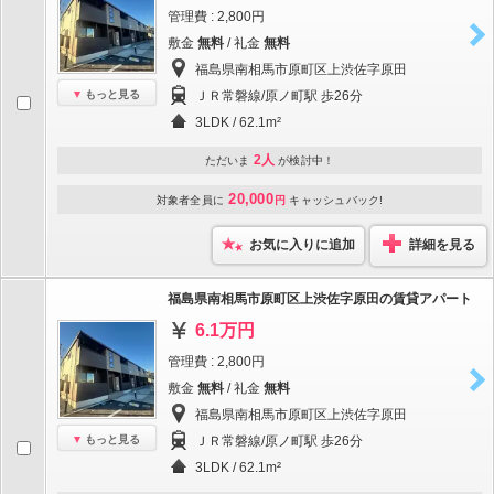
管理費 : 2,800円
敷金
無料
/ 礼金
無料
福島県南相馬市原町区上渋佐字原田
もっと見る
ＪＲ常磐線/原ノ町駅 歩26分
3LDK / 62.1m²
2人
ただいま
が検討中！
20,000
対象者全員に
円
キャッシュバック!
お気に入りに追加
詳細を見る
福島県南相馬市原町区上渋佐字原田の賃貸アパート
6.1万円
管理費 : 2,800円
敷金
無料
/ 礼金
無料
福島県南相馬市原町区上渋佐字原田
もっと見る
ＪＲ常磐線/原ノ町駅 歩26分
3LDK / 62.1m²