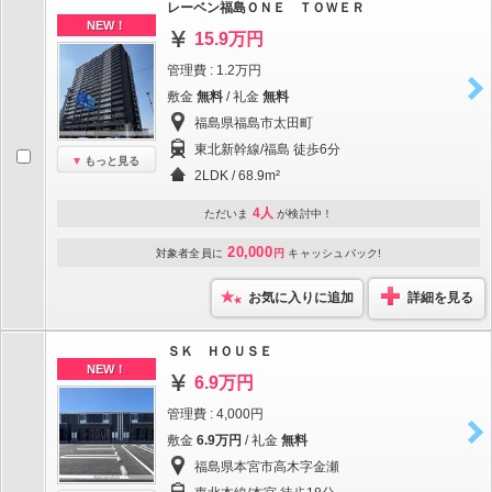
レーベン福島ＯＮＥ ＴＯＷＥＲ
NEW！
15.9万円
管理費 : 1.2万円
敷金
無料
/ 礼金
無料
福島県福島市太田町
東北新幹線/福島 徒歩6分
もっと見る
2LDK / 68.9m²
4人
ただいま
が検討中！
20,000
対象者全員に
円
キャッシュバック!
お気に入りに追加
詳細を見る
ＳＫ ＨＯＵＳＥ
NEW！
6.9万円
管理費 : 4,000円
敷金
6.9万円
/ 礼金
無料
福島県本宮市高木字金瀬