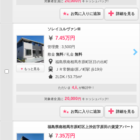
20,000
対象者全員に
円
キャッシュバック!
お気に入りに追加
詳細を見る
ソレイユルヴァンIII
7.45万円
管理費 : 3,500円
敷金
無料
/ 礼金
無料
福島県南相馬市原町区日の出町
もっと見る
ＪＲ常磐線/原ノ町駅 歩19分
2LDK / 53.75m²
4人
ただいま
が検討中！
20,000
対象者全員に
円
キャッシュバック!
お気に入りに追加
詳細を見る
福島県南相馬市原町区上渋佐字原田の賃貸アパート
7.35万円