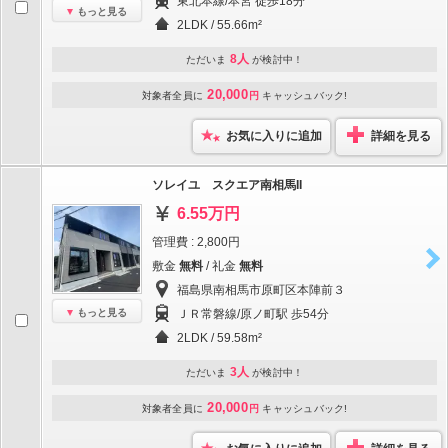
東北本線/本宮 徒歩18分
もっと見る
2LDK / 55.66m²
8人
ただいま
が検討中！
20,000
対象者全員に
円
キャッシュバック!
お気に入りに追加
詳細を見る
ソレイユ スクエア南相馬II
6.55万円
管理費 : 2,800円
敷金
無料
/ 礼金
無料
福島県南相馬市原町区本陣前３
もっと見る
ＪＲ常磐線/原ノ町駅 歩54分
2LDK / 59.58m²
3人
ただいま
が検討中！
20,000
対象者全員に
円
キャッシュバック!