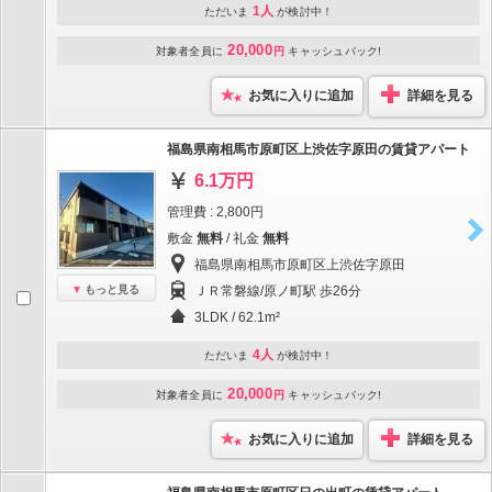
1人
ただいま
が検討中！
20,000
対象者全員に
円
キャッシュバック!
お気に入りに追加
詳細を見る
福島県南相馬市原町区上渋佐字原田の賃貸アパート
6.1万円
管理費 : 2,800円
敷金
無料
/ 礼金
無料
福島県南相馬市原町区上渋佐字原田
もっと見る
ＪＲ常磐線/原ノ町駅 歩26分
3LDK / 62.1m²
4人
ただいま
が検討中！
20,000
対象者全員に
円
キャッシュバック!
お気に入りに追加
詳細を見る