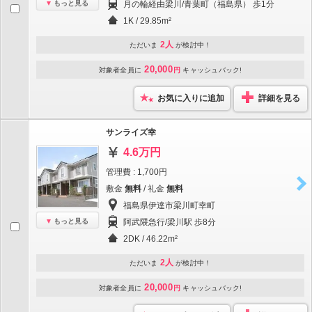
もっと見る
月の輪経由梁川/青葉町（福島県） 歩1分
1K / 29.85m²
2人
ただいま
が検討中！
20,000
対象者全員に
円
キャッシュバック!
お気に入りに追加
詳細を見る
サンライズ幸
4.6万円
管理費 : 1,700円
敷金
無料
/ 礼金
無料
福島県伊達市梁川町幸町
もっと見る
阿武隈急行/梁川駅 歩8分
2DK / 46.22m²
2人
ただいま
が検討中！
20,000
対象者全員に
円
キャッシュバック!