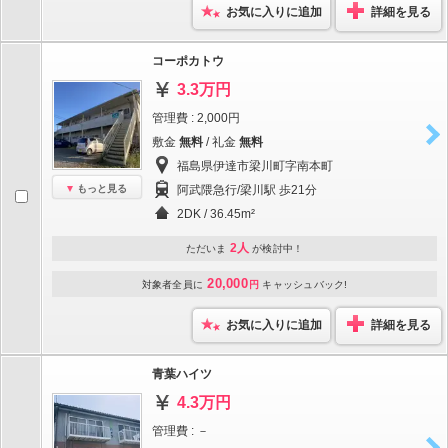
お気に入りに追加
詳細を見る
コーポカトウ
3.3万円
管理費 : 2,000円
敷金
無料
/ 礼金
無料
福島県伊達市梁川町字南本町
もっと見る
阿武隈急行/梁川駅 歩21分
2DK / 36.45m²
2人
ただいま
が検討中！
20,000
対象者全員に
円
キャッシュバック!
お気に入りに追加
詳細を見る
青葉ハイツ
4.3万円
管理費 : －