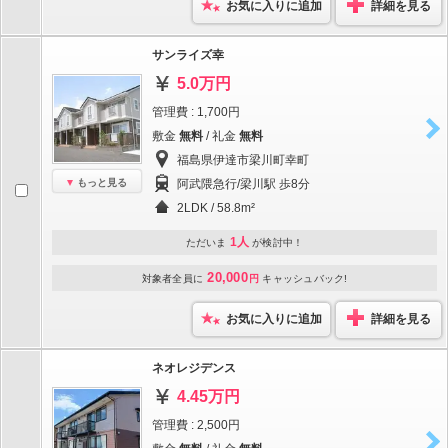
お気に入りに追加
詳細を見る
サンライズ幸
5.0万円
管理費 : 1,700円
敷金
無料
/ 礼金
無料
福島県伊達市梁川町幸町
もっと見る
阿武隈急行/梁川駅 歩8分
2LDK / 58.8m²
1人
ただいま
が検討中！
20,000
対象者全員に
円
キャッシュバック!
お気に入りに追加
詳細を見る
ネオレジデンス
4.45万円
管理費 : 2,500円