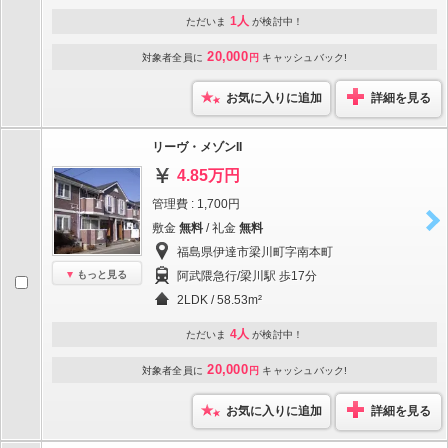
1人
ただいま
が検討中！
20,000
対象者全員に
円
キャッシュバック!
お気に入りに追加
詳細を見る
リーヴ・メゾンII
4.85万円
管理費 : 1,700円
敷金
無料
/ 礼金
無料
福島県伊達市梁川町字南本町
もっと見る
阿武隈急行/梁川駅 歩17分
2LDK / 58.53m²
4人
ただいま
が検討中！
20,000
対象者全員に
円
キャッシュバック!
お気に入りに追加
詳細を見る