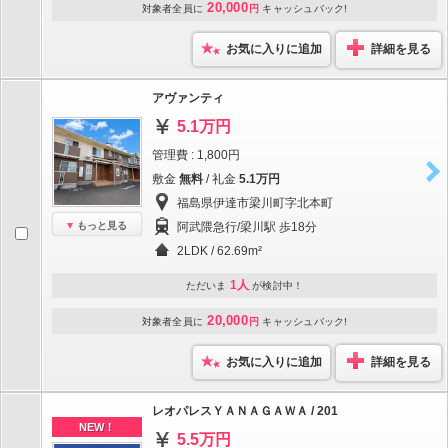
20,000
対象者全員に
円
キャッシュバック!
お気に入りに追加
詳細を見る
アヴァンティ
5.1万円
管理費 : 1,800円
敷金
無料
/ 礼金
5.1万円
福島県伊達市梁川町字北本町
もっと見る
阿武隈急行/梁川駅 歩18分
2LDK / 62.69m²
1人
ただいま
が検討中！
20,000
対象者全員に
円
キャッシュバック!
お気に入りに追加
詳細を見る
レオパレスＹＡＮＡＧＡＷＡ / 201
NEW！
5.5万円