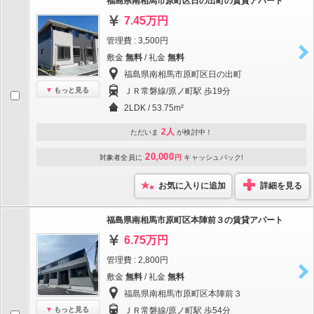
福島県南相馬市原町区日の出町の賃貸アパート
7.45万円
管理費 : 3,500円
敷金
無料
/ 礼金
無料
福島県南相馬市原町区日の出町
もっと見る
ＪＲ常磐線/原ノ町駅 歩19分
2LDK / 53.75m²
2人
ただいま
が検討中！
20,000
対象者全員に
円
キャッシュバック!
お気に入りに追加
詳細を見る
福島県南相馬市原町区本陣前３の賃貸アパート
6.75万円
管理費 : 2,800円
敷金
無料
/ 礼金
無料
福島県南相馬市原町区本陣前３
もっと見る
ＪＲ常磐線/原ノ町駅 歩54分