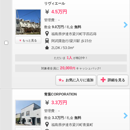
リヴィエール
4.5万円
管理費 : －
敷金
9.0万円
/ 礼金
無料
福島県伊達市梁川町字四石蒔
もっと見る
阿武隈急行/梁川駅 歩15分
2LDK / 53.0m²
1人
ただいま
が検討中！
20,000
対象者全員に
円
キャッシュバック!
お気に入りに追加
詳細を見る
青葉CORPORATION
3.3万円
管理費 : －
敷金
3.3万円
/ 礼金
無料
福島県伊達市梁川町青葉町