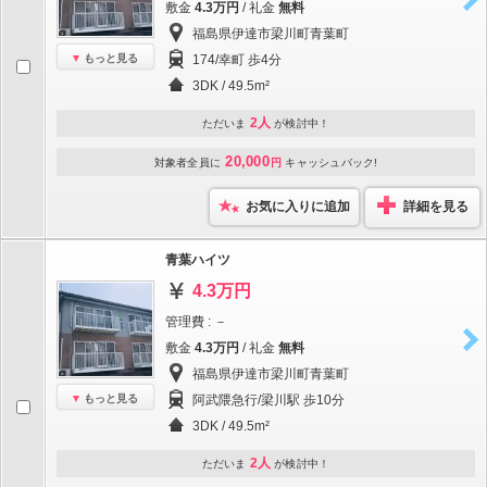
敷金
4.3万円
/ 礼金
無料
福島県伊達市梁川町青葉町
もっと見る
174/幸町 歩4分
3DK / 49.5m²
2人
ただいま
が検討中！
20,000
対象者全員に
円
キャッシュバック!
お気に入りに追加
詳細を見る
青葉ハイツ
4.3万円
管理費 : －
敷金
4.3万円
/ 礼金
無料
福島県伊達市梁川町青葉町
もっと見る
阿武隈急行/梁川駅 歩10分
3DK / 49.5m²
2人
ただいま
が検討中！