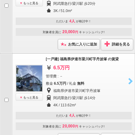
もっと見る
阿武隈急行/梁川駅 歩20分
3K / 51.0m²
4人
ただいま
が検討中！
20,000
対象者全員に
円
キャッシュバック!
お気に入りに追加
詳細を見る
[一戸建] 福島県伊達市梁川町字丹波塚 の賃貸
6.5万円
管理費 : －
敷金
6.5万円
/ 礼金
無料
福島県伊達市梁川町字丹波塚
もっと見る
阿武隈急行/梁川駅 歩14分
4K / 113.62m²
4人
ただいま
が検討中！
20,000
対象者全員に
円
キャッシュバック!