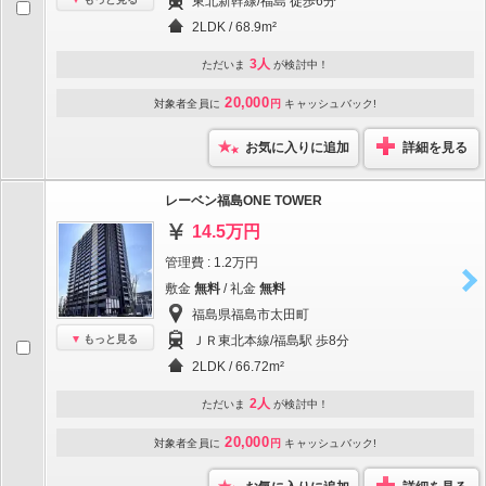
東北新幹線/福島 徒歩6分
2LDK / 68.9m²
3人
ただいま
が検討中！
20,000
対象者全員に
円
キャッシュバック!
お気に入りに追加
詳細を見る
レーベン福島ONE TOWER
14.5万円
管理費 : 1.2万円
敷金
無料
/ 礼金
無料
福島県福島市太田町
もっと見る
ＪＲ東北本線/福島駅 歩8分
2LDK / 66.72m²
2人
ただいま
が検討中！
20,000
対象者全員に
円
キャッシュバック!