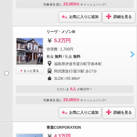
20,000
対象者全員に
円
キャッシュバック!
お気に入りに追加
詳細を見る
リーヴ・メゾンIII
5.2万円
管理費 : 1,700円
敷金
無料
/ 礼金
無料
福島県伊達市梁川町字南本町
もっと見る
阿武隈急行/梁川駅 歩17分
3LDK / 65.98m²
6人
ただいま
が検討中！
20,000
対象者全員に
円
キャッシュバック!
お気に入りに追加
詳細を見る
青葉CORPORATION
4.3万円