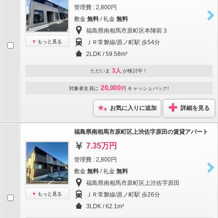
管理費 : 2,800円
敷金
無料
/ 礼金
無料
福島県南相馬市原町区本陣前３
もっと見る
ＪＲ常磐線/原ノ町駅 歩54分
2LDK / 59.58m²
3人
ただいま
が検討中！
20,000
対象者全員に
円
キャッシュバック!
お気に入りに追加
詳細を見る
福島県南相馬市原町区上渋佐字原田の賃貸アパート
7.35万円
管理費 : 2,800円
敷金
無料
/ 礼金
無料
福島県南相馬市原町区上渋佐字原田
もっと見る
ＪＲ常磐線/原ノ町駅 歩26分
3LDK / 62.1m²