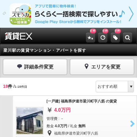
0
0
0
件
件
件
梁川駅の賃貸マンション・アパートを探す
詳細条件変更
エリアを変更
18
件
/
1-18件目
[一戸建] 福島県伊達市梁川町字八筋 の賃貸
4.0万円
管理費 : －
敷金
4.0万円
/ 礼金
無料
福島県伊達市梁川町字八筋