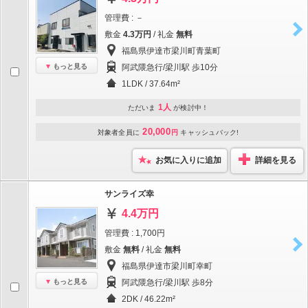
管理費 : －
敷金
4.3万円
/ 礼金
無料
福島県伊達市梁川町青葉町
もっと見る
阿武隈急行/梁川駅 歩10分
1LDK / 37.64m²
1人
ただいま
が検討中！
20,000
対象者全員に
円
キャッシュバック!
お気に入りに追加
詳細を見る
サンライズ幸
4.4万円
管理費 : 1,700円
敷金
無料
/ 礼金
無料
福島県伊達市梁川町幸町
もっと見る
阿武隈急行/梁川駅 歩8分
2DK / 46.22m²