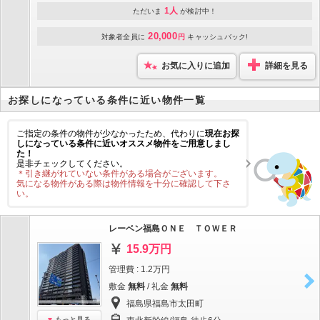
1人
ただいま
が検討中！
20,000
対象者全員に
円
キャッシュバック!
お気に入りに追加
詳細を見る
お探しになっている条件に近い物件一覧
ご指定の条件の物件が少なかったため、代わりに
現在お探
しになっている条件に近いオススメ物件をご用意しまし
た！
是非チェックしてください。
＊引き継がれていない条件がある場合がございます。
気になる物件がある際は物件情報を十分に確認して下さ
い。
レーベン福島ＯＮＥ ＴＯＷＥＲ
15.9万円
管理費 : 1.2万円
敷金
無料
/ 礼金
無料
福島県福島市太田町
もっと見る