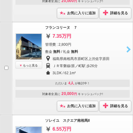
20,000
対象者全員に
円
キャッシュバック!
お気に入りに追加
詳細を見る
フランコリーヌ ７
7.35万円
管理費 : 2,800円
敷金
無料
/ 礼金
無料
福島県南相馬市原町区上渋佐字原田
もっと見る
ＪＲ常磐線/原ノ町駅 歩26分
3LDK / 62.1m²
4人
ただいま
が検討中！
20,000
対象者全員に
円
キャッシュバック!
お気に入りに追加
詳細を見る
ソレイユ スクエア南相馬II
6.55万円