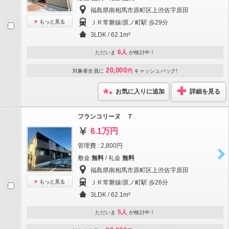
福島県南相馬市原町区上渋佐字原田
もっと見る
ＪＲ常磐線/原ノ町駅 歩29分
3LDK / 62.1m²
6人
ただいま
が検討中！
20,000
対象者全員に
円
キャッシュバック!
お気に入りに追加
詳細を見る
フランコリーヌ ７
6.1万円
管理費 : 2,800円
敷金
無料
/ 礼金
無料
福島県南相馬市原町区上渋佐字原田
もっと見る
ＪＲ常磐線/原ノ町駅 歩26分
3LDK / 62.1m²
5人
ただいま
が検討中！