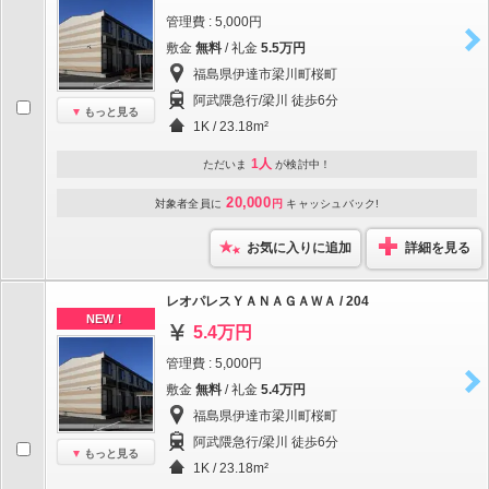
管理費 : 5,000円
敷金
無料
/ 礼金
5.5万円
福島県伊達市梁川町桜町
阿武隈急行/梁川 徒歩6分
もっと見る
1K / 23.18m²
1人
ただいま
が検討中！
20,000
対象者全員に
円
キャッシュバック!
お気に入りに追加
詳細を見る
レオパレスＹＡＮＡＧＡＷＡ / 204
NEW！
5.4万円
管理費 : 5,000円
敷金
無料
/ 礼金
5.4万円
福島県伊達市梁川町桜町
阿武隈急行/梁川 徒歩6分
もっと見る
1K / 23.18m²