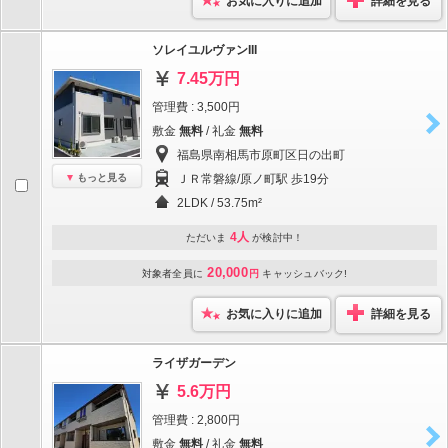
お気に入りに追加
詳細を見る
ソレイユルヴァンIII
7.45万円
管理費 : 3,500円
敷金
無料
/ 礼金
無料
福島県南相馬市原町区日の出町
もっと見る
ＪＲ常磐線/原ノ町駅 歩19分
2LDK / 53.75m²
4人
ただいま
が検討中！
20,000
対象者全員に
円
キャッシュバック!
お気に入りに追加
詳細を見る
ライザガーデン
5.6万円
管理費 : 2,800円
敷金
無料
/ 礼金
無料