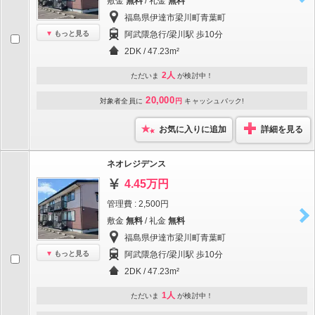
敷金
無料
/ 礼金
無料
福島県伊達市梁川町青葉町
もっと見る
阿武隈急行/梁川駅 歩10分
2DK / 47.23m²
2人
ただいま
が検討中！
20,000
対象者全員に
円
キャッシュバック!
お気に入りに追加
詳細を見る
ネオレジデンス
4.45万円
管理費 : 2,500円
敷金
無料
/ 礼金
無料
福島県伊達市梁川町青葉町
もっと見る
阿武隈急行/梁川駅 歩10分
2DK / 47.23m²
1人
ただいま
が検討中！