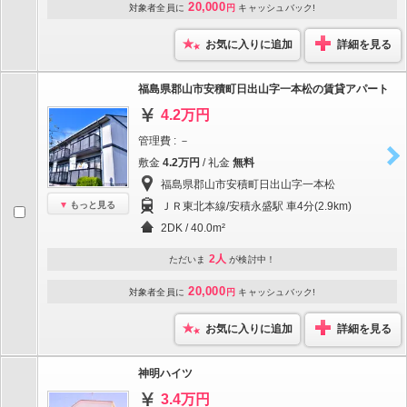
20,000
対象者全員に
円
キャッシュバック!
お気に入りに追加
詳細を見る
福島県郡山市安積町日出山字一本松の賃貸アパート
4.2万円
管理費 : －
敷金
4.2万円
/ 礼金
無料
福島県郡山市安積町日出山字一本松
もっと見る
ＪＲ東北本線/安積永盛駅 車4分(2.9km)
2DK / 40.0m²
2人
ただいま
が検討中！
20,000
対象者全員に
円
キャッシュバック!
お気に入りに追加
詳細を見る
神明ハイツ
3.4万円