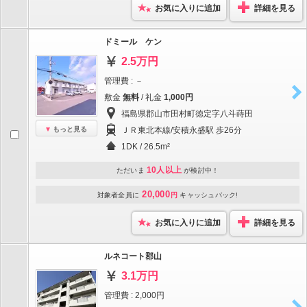
お気に入りに追加
詳細を見る
ドミール ケン
2.5万円
管理費 : －
敷金
無料
/ 礼金
1,000円
福島県郡山市田村町徳定字八斗蒔田
もっと見る
ＪＲ東北本線/安積永盛駅 歩26分
1DK / 26.5m²
10人以上
ただいま
が検討中！
20,000
対象者全員に
円
キャッシュバック!
お気に入りに追加
詳細を見る
ルネコート郡山
3.1万円
管理費 : 2,000円