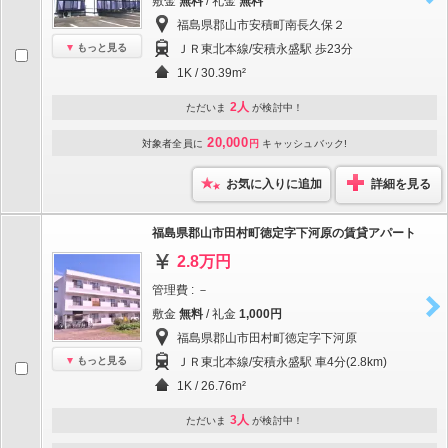
敷金
無料
/ 礼金
無料
福島県郡山市安積町南長久保２
もっと見る
ＪＲ東北本線/安積永盛駅 歩23分
1K / 30.39m²
2人
ただいま
が検討中！
20,000
対象者全員に
円
キャッシュバック!
お気に入りに追加
詳細を見る
福島県郡山市田村町徳定字下河原の賃貸アパート
2.8万円
管理費 : －
敷金
無料
/ 礼金
1,000円
福島県郡山市田村町徳定字下河原
もっと見る
ＪＲ東北本線/安積永盛駅 車4分(2.8km)
1K / 26.76m²
3人
ただいま
が検討中！