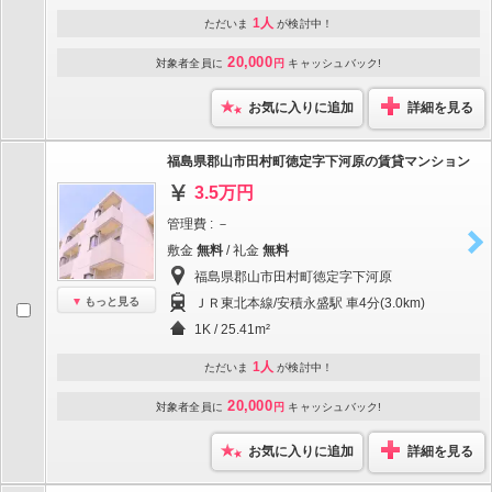
1人
ただいま
が検討中！
20,000
対象者全員に
円
キャッシュバック!
お気に入りに追加
詳細を見る
福島県郡山市田村町徳定字下河原の賃貸マンション
3.5万円
管理費 : －
敷金
無料
/ 礼金
無料
福島県郡山市田村町徳定字下河原
もっと見る
ＪＲ東北本線/安積永盛駅 車4分(3.0km)
1K / 25.41m²
1人
ただいま
が検討中！
20,000
対象者全員に
円
キャッシュバック!
お気に入りに追加
詳細を見る