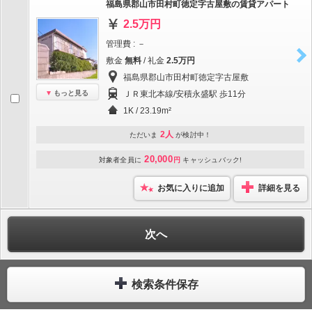
福島県郡山市田村町徳定字古屋敷の賃貸アパート
2.5万円
管理費 : －
敷金
無料
/ 礼金
2.5万円
福島県郡山市田村町徳定字古屋敷
もっと見る
ＪＲ東北本線/安積永盛駅 歩11分
1K / 23.19m²
2人
ただいま
が検討中！
20,000
対象者全員に
円
キャッシュバック!
お気に入りに追加
詳細を見る
次へ
検索条件保存