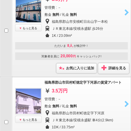
管理費 : －
敷金
無料
/ 礼金
無料
福島県郡山市安積町日出山字一本松
もっと見る
ＪＲ東北本線/安積永盛駅 歩26分
1K / 23.09m²
8人
ただいま
が検討中！
20,000
対象者全員に
円
キャッシュバック!
お気に入りに追加
詳細を見る
福島県郡山市田村町徳定字下河原の賃貸アパート
3.5万円
管理費 : －
敷金
無料
/ 礼金
無料
福島県郡山市田村町徳定字下河原
もっと見る
ＪＲ東北本線/安積永盛駅 車4分(2.9km)
1DK / 33.75m²