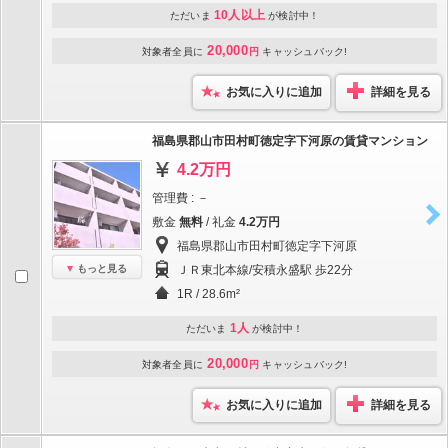
10人以上
ただいま
が検討中！
20,000
対象者全員に
円
キャッシュバック!
お気に入りに追加
詳細を見る
福島県郡山市田村町徳定字下河原の賃貸マンション
4.2万円
管理費 : －
敷金
無料
/ 礼金
4.2万円
福島県郡山市田村町徳定字下河原
もっと見る
ＪＲ東北本線/安積永盛駅 歩22分
1R / 28.6m²
1人
ただいま
が検討中！
20,000
対象者全員に
円
キャッシュバック!
お気に入りに追加
詳細を見る