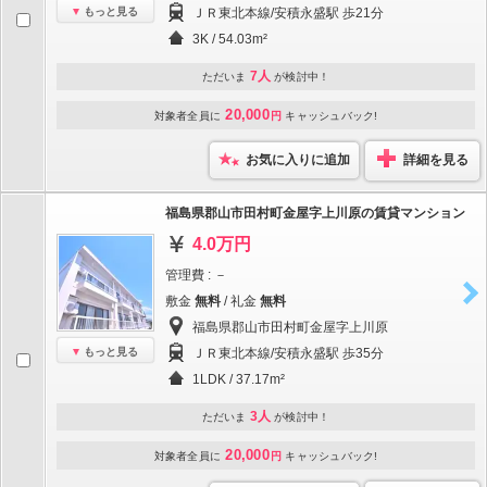
もっと見る
ＪＲ東北本線/安積永盛駅 歩21分
3K / 54.03m²
7人
ただいま
が検討中！
20,000
対象者全員に
円
キャッシュバック!
お気に入りに追加
詳細を見る
福島県郡山市田村町金屋字上川原の賃貸マンション
4.0万円
管理費 : －
敷金
無料
/ 礼金
無料
福島県郡山市田村町金屋字上川原
もっと見る
ＪＲ東北本線/安積永盛駅 歩35分
1LDK / 37.17m²
3人
ただいま
が検討中！
20,000
対象者全員に
円
キャッシュバック!