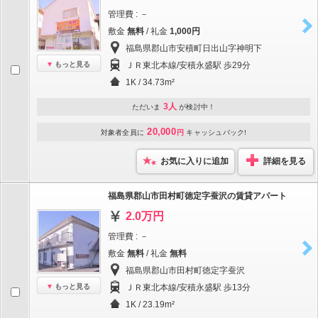
管理費 : －
敷金
無料
/ 礼金
1,000円
福島県郡山市安積町日出山字神明下
もっと見る
ＪＲ東北本線/安積永盛駅 歩29分
1K / 34.73m²
3人
ただいま
が検討中！
20,000
対象者全員に
円
キャッシュバック!
お気に入りに追加
詳細を見る
福島県郡山市田村町徳定字蚕沢の賃貸アパート
2.0万円
管理費 : －
敷金
無料
/ 礼金
無料
福島県郡山市田村町徳定字蚕沢
もっと見る
ＪＲ東北本線/安積永盛駅 歩13分
1K / 23.19m²