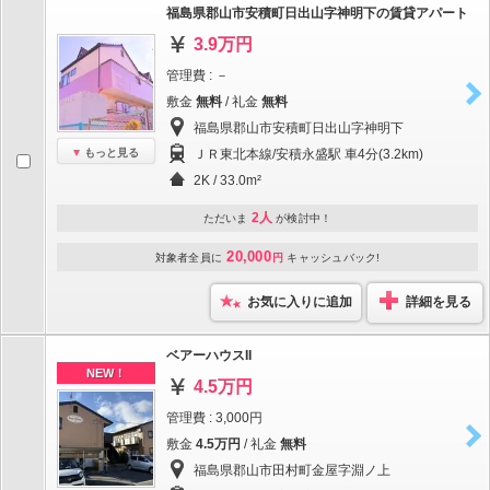
福島県郡山市安積町日出山字神明下の賃貸アパート
3.9万円
管理費 : －
敷金
無料
/ 礼金
無料
福島県郡山市安積町日出山字神明下
もっと見る
ＪＲ東北本線/安積永盛駅 車4分(3.2km)
2K / 33.0m²
2人
ただいま
が検討中！
20,000
対象者全員に
円
キャッシュバック!
お気に入りに追加
詳細を見る
ベアーハウスII
NEW！
4.5万円
管理費 : 3,000円
敷金
4.5万円
/ 礼金
無料
福島県郡山市田村町金屋字淵ノ上