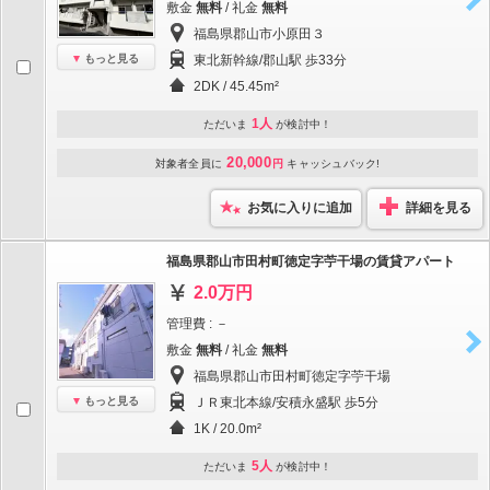
敷金
無料
/ 礼金
無料
福島県郡山市小原田３
もっと見る
東北新幹線/郡山駅 歩33分
2DK / 45.45m²
1人
ただいま
が検討中！
20,000
対象者全員に
円
キャッシュバック!
お気に入りに追加
詳細を見る
福島県郡山市田村町徳定字苧干場の賃貸アパート
2.0万円
管理費 : －
敷金
無料
/ 礼金
無料
福島県郡山市田村町徳定字苧干場
もっと見る
ＪＲ東北本線/安積永盛駅 歩5分
1K / 20.0m²
5人
ただいま
が検討中！