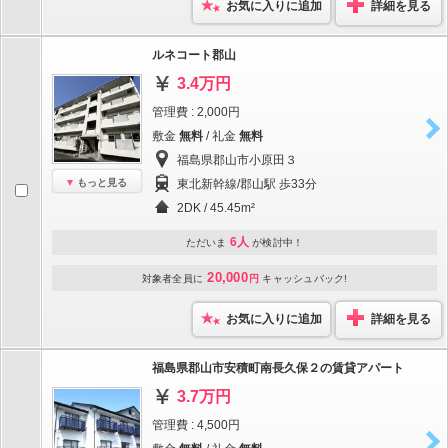
お気に入りに追加
詳細を見る
ルネコート郡山
3.4万円
管理費 : 2,000円
敷金
無料
/ 礼金
無料
福島県郡山市小原田３
もっと見る
東北新幹線/郡山駅 歩33分
2DK / 45.45m²
6人
ただいま
が検討中！
20,000
対象者全員に
円
キャッシュバック!
お気に入りに追加
詳細を見る
福島県郡山市安積町南長久保２の賃貸アパート
3.7万円
管理費 : 4,500円