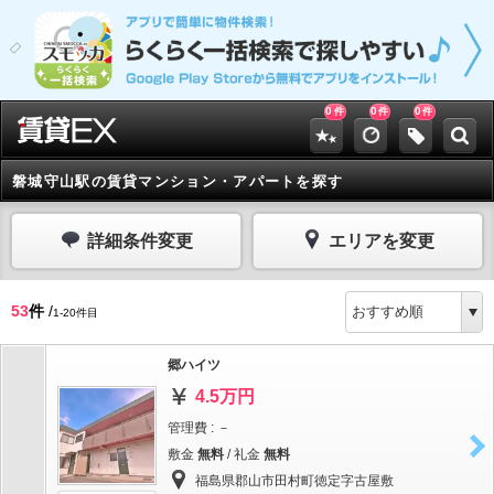
0
0
0
件
件
件
磐城守山駅の賃貸マンション・アパートを探す
詳細条件変更
エリアを変更
53
件
/
1-20件目
郷ハイツ
4.5万円
管理費 : －
敷金
無料
/ 礼金
無料
福島県郡山市田村町徳定字古屋敷