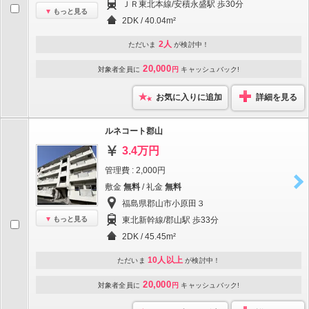
ＪＲ東北本線/安積永盛駅 歩30分
もっと見る
2DK / 40.04m²
2人
ただいま
が検討中！
20,000
対象者全員に
円
キャッシュバック!
お気に入りに追加
詳細を見る
ルネコート郡山
3.4万円
管理費 : 2,000円
敷金
無料
/ 礼金
無料
福島県郡山市小原田３
もっと見る
東北新幹線/郡山駅 歩33分
2DK / 45.45m²
10人以上
ただいま
が検討中！
20,000
対象者全員に
円
キャッシュバック!