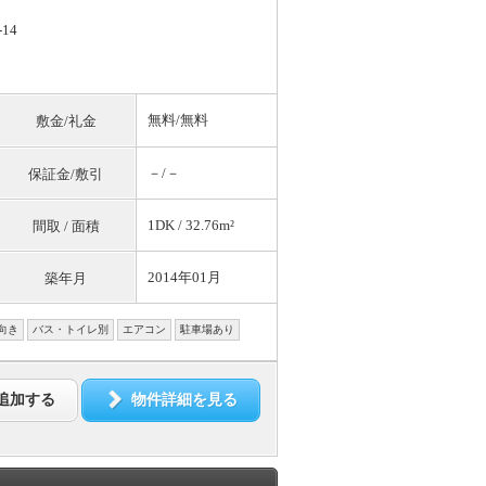
14
無料
/
無料
敷金/礼金
－/－
保証金/敷引
1DK / 32.76m²
間取 / 面積
2014年01月
築年月
向き
バス・トイレ別
エアコン
駐車場あり
追加する
物件詳細を見る