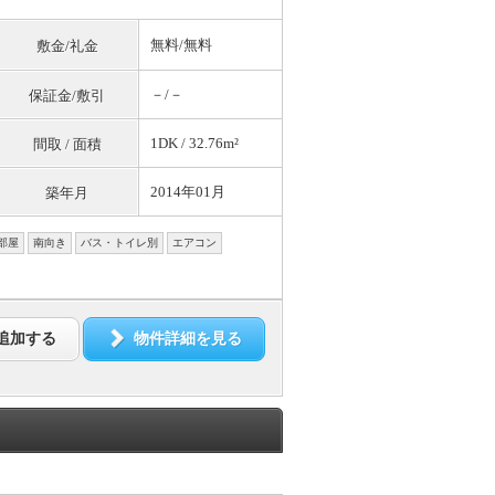
無料
/
無料
敷金/礼金
－/－
保証金/敷引
1DK / 32.76m²
間取 / 面積
2014年01月
築年月
部屋
南向き
バス・トイレ別
エアコン
追加する
物件詳細を見る