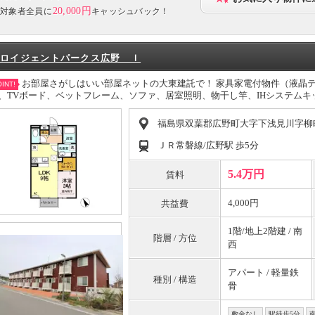
20,000円
対象者全員に
キャッシュバック！
ロイジェントパークス広野 Ｉ
お部屋さがしはいい部屋ネットの大東建託で！ 家具家電付物件（液晶テ
INT!
、TVボード、ベットフレーム、ソファ、居室照明、物干し竿、IHシステムキ
福島県双葉郡広野町大字下浅見川字柳
ＪＲ常磐線/広野駅 歩5分
5.4万円
賃料
4,000円
共益費
1階/地上2階建 / 南
階層 / 方位
西
アパート / 軽量鉄
種別 / 構造
骨
敷金なし
駅徒歩5分