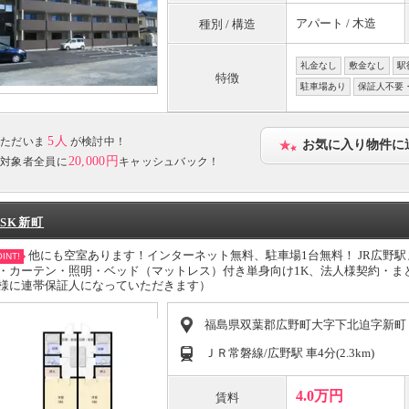
アパート / 木造
種別 / 構造
礼金なし
敷金なし
駅
特徴
駐車場あり
保証人不要
5人
ただいま
が検討中！
お気に入り物件に
20,000円
対象者全員に
キャッシュバック！
SK新町
他にも空室あります！インターネット無料、駐車場1台無料！ JR広野
INT!
・カーテン・照明・ベッド（マットレス）付き単身向け1K、法人様契約・ま
様に連帯保証人になっていただきます）
福島県双葉郡広野町大字下北迫字新町
ＪＲ常磐線/広野駅 車4分(2.3km)
4.0万円
賃料