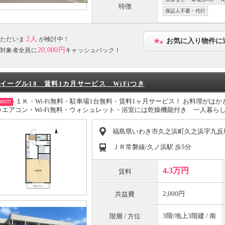
特徴
保証人不要・代行
2人
ただいま
が検討中！
お気に入り物件に
20,000円
対象者全員に
キャッシュバック！
イーグル18 賃料1カ月サービス WiFiつき
１Ｋ・Wi-Fi無料・駐車場1台無料・賃料1ヶ月サービス！ お料理がは
INT!
♪エアコン・Wi-Fi無料・ウォシュレット・浴室には乾燥機能付き 一人暮
福島県いわき市久之浜町久之浜字九反
ＪＲ常磐線/久ノ浜駅 歩5分
4.3万円
賃料
2,000円
共益費
3階/地上3階建 / 南
階層 / 方位