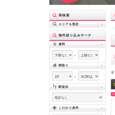
再検索
エリアを指定
物件絞り込みサーチ
賃料
～
間取り
全
～
駅徒歩
PO
こだわり条件