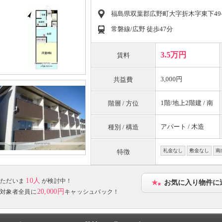
福島県双葉郡広野町大字折木字東下49-
常磐線/広野 徒歩47分
3.5万円
賃料
3,000円
共益費
1階/地上2階建 / 南
階層 / 方位
アパート / 木造
種別 / 構造
礼金なし
敷金なし
南
特徴
10人
ただいま
が検討中！
お気に入り物件に
20,000円
対象者全員に
キャッシュバック！