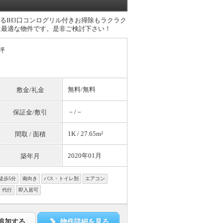
どるIH3口コンログリル付きお掃除もラクラク
しに最適な物件です。是非ご検討下さい！
坪
無料
/
無料
敷金/礼金
－/－
保証金/敷引
1K / 27.65m²
間取 / 面積
2020年01月
築年月
徒歩5分
南向き
バス・トイレ別
エアコン
・代行
即入居可
追加する
物件詳細を見る