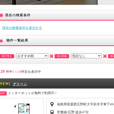
現在の検索条件
現在の検索条件を表示する
物件一覧結果
並び替え
表示対象
表
29
件中
1
～
20
件目を表示中
[NEW]
グリーン
インターネットが無料で利用可！
INT!
福島県双葉郡広野町大字折木字東下49-
常磐線/広野 徒歩47分