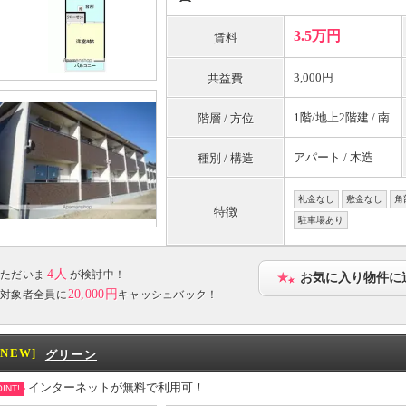
3.5万円
賃料
3,000円
共益費
1階/地上2階建 / 南
階層 / 方位
アパート / 木造
種別 / 構造
礼金なし
敷金なし
角
特徴
駐車場あり
4人
ただいま
が検討中！
お気に入り物件に
20,000円
対象者全員に
キャッシュバック！
[NEW]
グリーン
インターネットが無料で利用可！
INT!