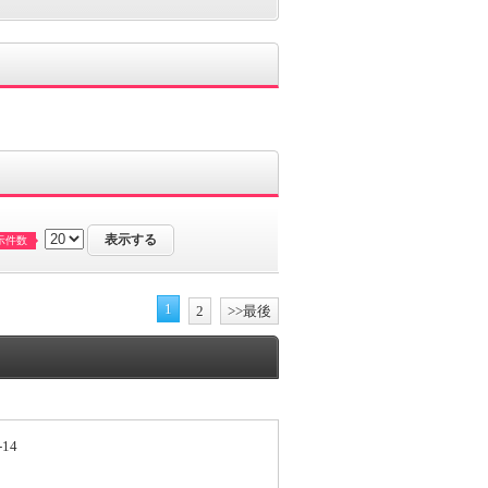
示件数
1
2
>>最後
14