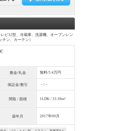
レビ32型、冷蔵庫、洗濯機、オーブンレン
ッチン、カーテン）
町
無料
/5.4万円
敷金/礼金
－/－
保証金/敷引
1LDK / 33.39m²
間取 / 面積
2017年09月
築年月
南向き
バス・トイレ別
エアコン
駐車場あり