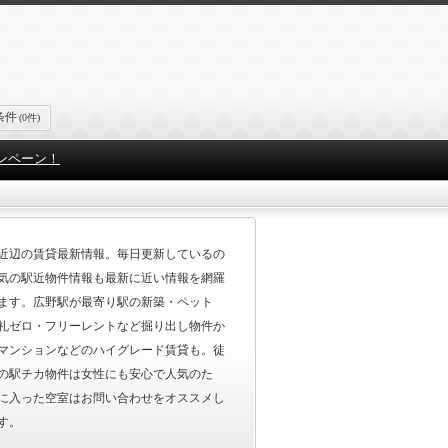
条件
(0件)
ンペーン！
近辺の賃貸最新情報。毎日更新しているの
気の駅近物件情報も最新に近い情報を網羅
ます。広野駅が最寄り駅の新築・ペット
礼ゼロ・フリーレントなど掘り出し物件か
マンションなどのハイグレード賃貸も。徒
の駅チカ物件は女性にも安心で人気のた
に入った空室はお問い合わせをオススメし
す。