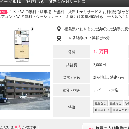
イーグル18 WiFiつき 賃料１か月サービス
１Ｋ・Wi-Fi無料・駐車場1台無料 賃料１か月サービス お料理がはか
INT!
エアコン・Wi-Fi無料・ウォシュレット・浴室には乾燥機能付き 一人暮ら
福島県いわき市久之浜町久之浜字九反
ＪＲ常磐線/久ノ浜駅 歩5分
4.1万円
賃料
2,000円
共益費
2階/地上3階建 / 南
階層 / 方位
アパート / 木造
種別 / 構造
礼金なし
敷金なし
駅
特徴
駐車場あり
保証人不要
8人
ただいま
が検討中！
お気に入り物件に