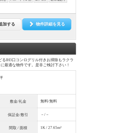
追加する
物件詳細を見る
かどるIH3口コンログリル付きお掃除もラクラ
らしに最適な物件です。是非ご検討下さい！
坪
無料
/
無料
敷金/礼金
－/－
保証金/敷引
1K / 27.65m²
間取 / 面積