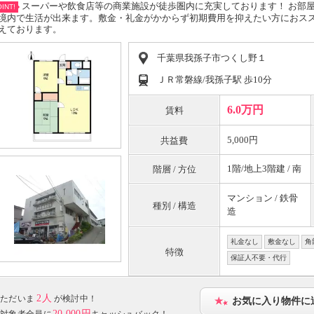
スーパーや飲食店等の商業施設が徒歩圏内に充実しております！ お部
INT!
境内で生活が出来ます。敷金・礼金がかからず初期費用を抑えたい方におス
えております。
千葉県我孫子市つくし野１
ＪＲ常磐線/我孫子駅 歩10分
6.0万円
賃料
5,000円
共益費
1階/地上3階建 / 南
階層 / 方位
マンション / 鉄骨
種別 / 構造
造
礼金なし
敷金なし
角
特徴
保証人不要・代行
2人
ただいま
が検討中！
お気に入り物件に
20,000円
対象者全員に
キャッシュバック！