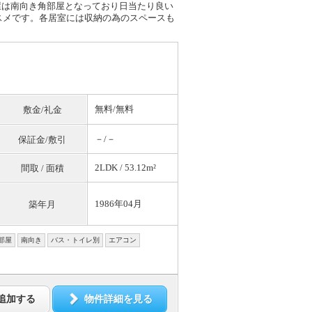
屋は南向き角部屋となっており日当たり良い
スメです。各居室には収納の為のスペースも
無料
/
無料
敷金/礼金
－/－
保証金/敷引
2LDK / 53.12m²
間取 / 面積
1986年04月
築年月
部屋
南向き
バス・トイレ別
エアコン
追加する
物件詳細を見る