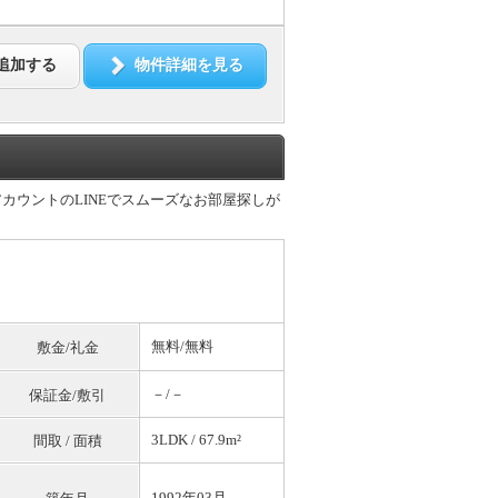
追加する
物件詳細を見る
カウントのLINEでスムーズなお部屋探しが
無料
/
無料
敷金/礼金
－/－
保証金/敷引
3LDK / 67.9m²
間取 / 面積
1992年03月