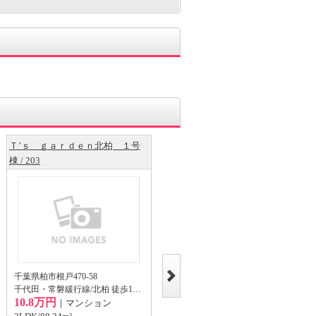
Ｔ’ｓ ｇａｒｄｅｎ北柏 １号
グランシエル北柏 / 201
棟 / 203
千葉県柏市根戸320-7
千代田・常磐緩行線/北柏 徒歩5分
千葉県柏市根戸470-58
12.6万円
｜アパート
千代田・常磐緩行線/北柏 徒歩12分
10.8万円
2LDK/63.35m²
｜マンション
2階/地上2階建