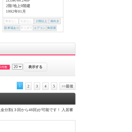
2LDK/88.24m²
建築中(2026年09月)
2階/地上9階建
1992年01月
敷金なし
礼金なし
２階以上
南向き
敷金なし
礼金なし
２階以上
南向き
駐車場あり
即入居可
エアコン
角部屋
駐車場あり
即入居可
エアコン
角部屋
示件数
1
2
3
4
5
>>最後
分割(３回から48回)が可能です！ 入居審