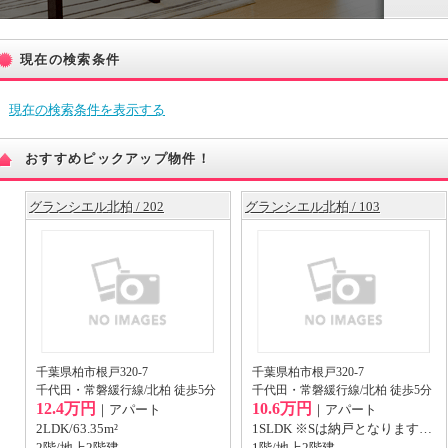
現在の検索条件
現在の検索条件を表示する
おすすめピックアップ物件！
グランシエル北柏 / 202
グランシエル北柏 / 103
千葉県柏市根戸320-7
千葉県柏市根戸320-7
千代田・常磐緩行線/北柏 徒歩5分
千代田・常磐緩行線/北柏 徒歩5分
12.4万円
10.6万円
｜アパート
｜アパート
2LDK/63.35m²
1SLDK ※Sは納戸となります。/49.35m²
2階/地上2階建
1階/地上2階建