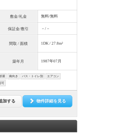
無料
/
無料
敷金/礼金
－/－
保証金/敷引
1DK / 27.8m²
間取 / 面積
1987年07月
築年月
部屋
南向き
バス・トイレ別
エアコン
居可
追加する
物件詳細を見る