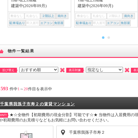
建築中(2026年09月)
建築中(2026年09月)
敷金なし
礼金なし
２階以上
南向き
敷金なし
礼金なし
２階以上
南向き
駐車場あり
即入居可
エアコン
角部屋
駐車場あり
即入居可
エアコン
角部屋
物件一覧結果
並び替え
表示対象
表
593
件中
1
～
20
件目を表示中
千葉県我孫子市寿２の賃貸マンション
★☆全物件【初期費用の現金分割】可能です☆★ 当物件は入居費用の現金
INT!
や初期費用のお見積りなどもお気軽にお問い合わせください。
千葉県我孫子市寿２