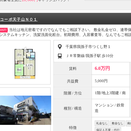
コーポ天子山ＮＯ１
当社は地元密着ですのでなんでもご相談下さい。 敷金礼金ゼロ、連帯
INT!
システムキッチン、洗髪洗面化粧台。初期費用、入居審査等、なんでもご相
千葉県我孫子市つくし野１
ＪＲ常磐線/我孫子駅 歩10分
6.0万円
賃料
5,000円
共益費
1階/地上3階建 / 南
階層 / 方位
マンション / 鉄骨
種別 / 構造
造
礼金なし
敷金なし
南
特徴
保証人不要・代行