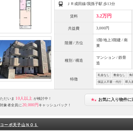
ＪＲ成田線/我孫子駅 歩13分
3.2万円
賃料
3,000円
共益費
1階/地上3階建 / 南
階層 / 方位
東
マンション / 鉄骨
種別 / 構造
造
礼金なし
敷金なし
角
特徴
保証人不要・代行
即入
10人以上
ただいま
が検討中！
お気に入り物件に
20,000円
対象者全員に
キャッシュバック！
コーポ天子山ＮＯ１