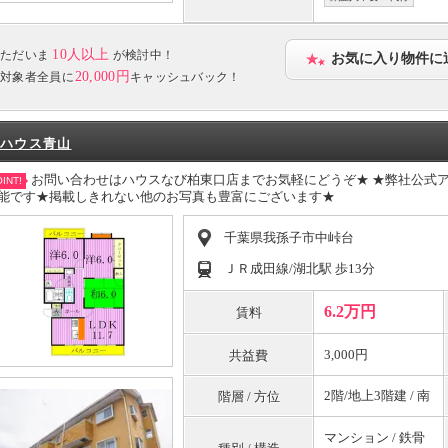
10人以上
ただいま
が検討中！
お気に入り物件に
20,000円
対象者全員に
キャッシュバック！
ハウス青山
お問い合わせはハウスなび柏東口店までお気軽にどうぞ★ ★弊社公式ア
INT!
能です★掲載しきれない他のお写真も豊富にございます★
千葉県我孫子市中峠台
ＪＲ成田線/湖北駅 歩13分
6.2万円
賃料
3,000円
共益費
2階/地上3階建 / 南
階層 / 方位
マンション / 鉄骨