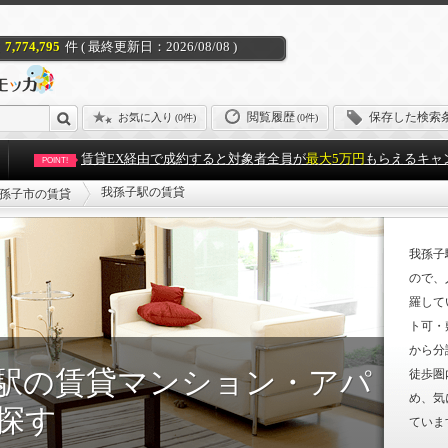
7,774,795
件 ( 最終更新日：2026/08/08 )
閲覧履歴
保存した検索
お気に入り
(
0件
)
(0件)
賃貸EX経由で成約すると対象者全員が
最大5万円
もらえるキャ
POINT!
我孫子駅の賃貸
孫子市の賃貸
我孫子
ので、
羅して
ト可・
から分
駅の賃貸マンション・アパ
徒歩圏
め、気
探す
ていま