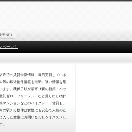
条件
(0件)
ンペーン！
駅近辺の賃貸最新情報。毎日更新している
人気の駅近物件情報も最新に近い情報を網
います。我孫子駅が最寄り駅の新築・ペッ
敷礼ゼロ・フリーレントなど掘り出し物件
譲マンションなどのハイグレード賃貸も。
内の駅チカ物件は女性にも安心で人気のた
に入った空室はお問い合わせをオススメし
す。