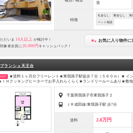
種別 / 構造
造
礼金なし
敷金なし
角
特徴
ペット相談
10人以上
ただいま
が検討中！
お気に入り物件に
20,000円
対象者全員に
キャッシュバック！
ブランシュ天王台
★賃料１ヶ月分フリーレント★東我孫子駅徒歩７分（５６０ｍ）★ イ
INT!
★ＩＨクッキングヒーターでお手入れらくらく★ランドリールームあり★敷
千葉県我孫子市東我孫子２
ＪＲ成田線/東我孫子駅 歩7分
2.8万円
賃料