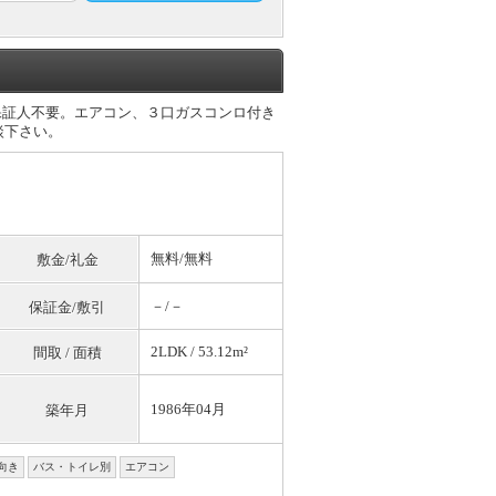
保証人不要。エアコン、３口ガスコンロ付き
談下さい。
無料
/
無料
敷金/礼金
－/－
保証金/敷引
2LDK / 53.12m²
間取 / 面積
1986年04月
築年月
向き
バス・トイレ別
エアコン