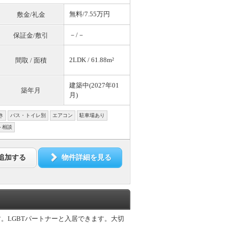
無料
/7.55万円
敷金/礼金
－/－
保証金/敷引
2LDK / 61.88m²
間取 / 面積
建築中(2027年01
築年月
月)
き
バス・トイレ別
エアコン
駐車場あり
ト相談
追加する
物件詳細を見る
。LGBTパートナーと入居できます。大切