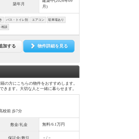
建築中(2026年09
築年月
月)
き
バス・トイレ別
エアコン
駐車場あり
ト相談
追加する
物件詳細を見る
国籍の方にこちらの物件をおすすめします。
居できます。大切な人と一緒に暮らせます。
高校前 歩7分
無料
/6.1万円
敷金/礼金
－/－
保証金/敷引