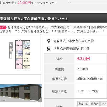
20,000円
対象者全員に
キャッシュバック！
青森県八戸市大字白銀町字雷の賃貸アパート
お部屋さがしはいい部屋ネットの大東建託で！ ※契約満了日翌日以降の家
INT!
定額クリーニング費☆お部屋探しは「いい部屋ネット」にお任せ下さい！！
青森県八戸市大字白銀町字雷
ＪＲ八戸線/白銀駅 歩14分
6.2万円
賃料
2,500円
共益費
2階/地上2階建 / 南
階層 / 方位
アパート / 木造
種別 / 構造
敷金なし
南向き
バス