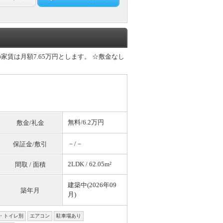
賃は月額7.65万円とします。 ☆敷金なし
無料
/6.2万円
敷金/礼金
－/－
保証金/敷引
2LDK / 62.05m²
間取 / 面積
建築中(2026年09
築年月
月)
・トイレ別
エアコン
駐車場あり