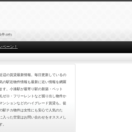
条件
(0件)
ンペーン！
近辺の賃貸最新情報。毎日更新しているの
気の駅近物件情報も最新に近い情報を網羅
ます。小湊駅が最寄り駅の新築・ペット
礼ゼロ・フリーレントなど掘り出し物件か
マンションなどのハイグレード賃貸も。徒
の駅チカ物件は女性にも安心で人気のた
に入った空室はお問い合わせをオススメし
す。