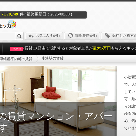
7,678,749
件 ( 最終更新日：2026/08/08 )
閲覧履歴
保存した検索
お気に入り
(
0件
)
(0件)
賃貸EX経由で成約すると対象者全員が
最大5万円
もらえるキャ
POINT!
小湊駅の賃貸
津軽郡平内町の賃貸
小湊駅
で、人
してい
可・敷
ら分譲
の賃貸マンション・アパー
歩圏内
め、気
す
ていま