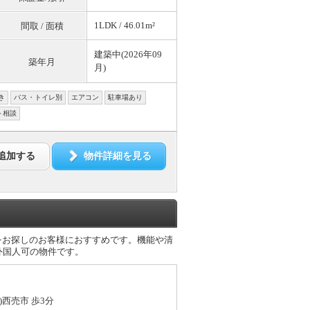
1LDK / 46.01m²
間取 / 面積
建築中(2026年09
築年月
月)
き
バス・トイレ別
エアコン
駐車場あり
ト相談
追加する
物件詳細を見る
をお探しのお客様におすすめです。機能や清
外国人可の物件です。
)西売市 歩3分