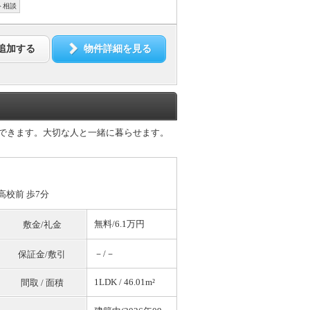
ト相談
追加する
物件詳細を見る
居できます。大切な人と一緒に暮らせます。
高校前 歩7分
無料
/6.1万円
敷金/礼金
－/－
保証金/敷引
1LDK / 46.01m²
間取 / 面積