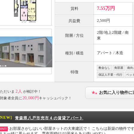
7.55万円
賃料
2,500円
共益費
2階/地上2階建 / 南
階層 / 方位
東
アパート / 木造
種別 / 構造
敷金なし
角部屋
南向
特徴
保証人不要・代行
ペッ
2人
ただいま
が検討中！
お気に入り物件に
20,000円
対象者全員に
キャッシュバック！
[NEW]
青森県八戸市売市４の賃貸アパート
お部屋さがしはいい部屋ネットの大東建託で！ こちらは新築の物件です
INT!
人と一緒に暮らせます。専有面積63.03平米もあり使いやすい。