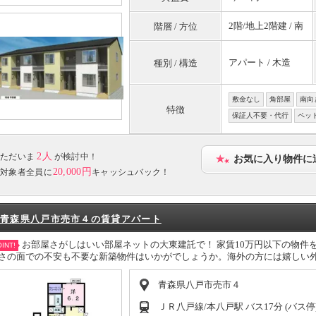
2階/地上2階建 / 南
階層 / 方位
アパート / 木造
種別 / 構造
敷金なし
角部屋
南向
特徴
保証人不要・代行
ペッ
2人
ただいま
が検討中！
お気に入り物件に
20,000円
対象者全員に
キャッシュバック！
青森県八戸市売市４の賃貸アパート
お部屋さがしはいい部屋ネットの大東建託で！ 家賃10万円以下の物件
INT!
さの面での不安も不要な新築物件はいかがでしょうか。海外の方には嬉しい
青森県八戸市売市４
ＪＲ八戸線/本八戸駅 バス17分 (バス停