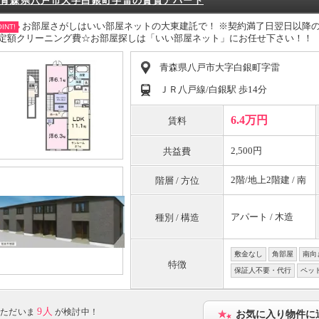
青森県八戸市大字白銀町字雷の賃貸アパート
お部屋さがしはいい部屋ネットの大東建託で！ ※契約満了日翌日以降の家
INT!
定額クリーニング費☆お部屋探しは「いい部屋ネット」にお任せ下さい！！
青森県八戸市大字白銀町字雷
ＪＲ八戸線/白銀駅 歩14分
6.4万円
賃料
2,500円
共益費
2階/地上2階建 / 南
階層 / 方位
アパート / 木造
種別 / 構造
敷金なし
角部屋
南向
特徴
保証人不要・代行
ペッ
9人
ただいま
が検討中！
お気に入り物件に