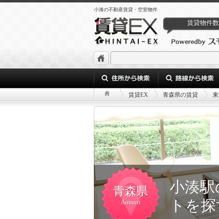
小湊の不動産賃貸・空室物件
賃貸物件数
賃貸EX
青森県の賃貸
東
小湊駅
青森県
トを探
Aomori