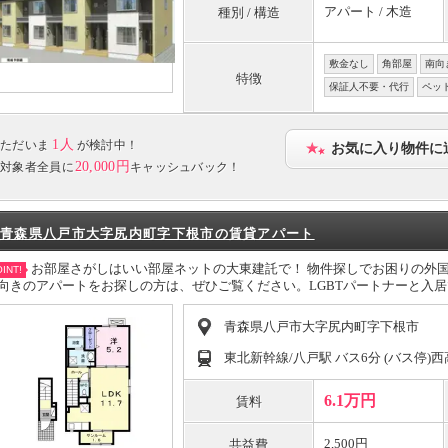
アパート / 木造
種別 / 構造
敷金なし
角部屋
南向
特徴
保証人不要・代行
ペッ
1人
ただいま
が検討中！
お気に入り物件に
20,000円
対象者全員に
キャッシュバック！
青森県八戸市大字尻内町字下根市の賃貸アパート
お部屋さがしはいい部屋ネットの大東建託で！ 物件探しでお困りの外
INT!
向きのアパートをお探しの方は、ぜひご覧ください。LGBTパートナーと入
青森県八戸市大字尻内町字下根市
東北新幹線/八戸駅 バス6分 (バス停)西
6.1万円
賃料
2,500円
共益費