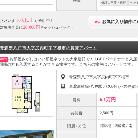
特徴
保証人不要・代行
ペッ
10人以上
ただいま
が検討中！
お気に入り物件に
20,000円
対象者全員に
キャッシュバック！
青森県八戸市大字尻内町字下根市の賃貸アパート
お部屋さがしはいい部屋ネットの大東建託で！ LGBTパートナーと入
INT!
国籍の方も入居することができる物件です。こちらの物件はアパートです。
青森県八戸市大字尻内町字下根市
東北新幹線/八戸駅 バス6分 (バス停)西
6.1万円
賃料
2,500円
共益費
2階/地上2階建 / 南
階層 / 方位