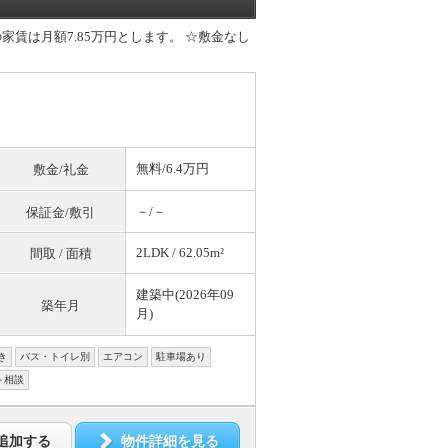
賃は月額7.85万円とします。 ☆敷金なし
無料
/6.4万円
敷金/礼金
－/－
保証金/敷引
2LDK / 62.05m²
間取 / 面積
建築中(2026年09
築年月
月)
き
バス・トイレ別
エアコン
駐車場あり
ト相談
追加する
物件詳細を見る