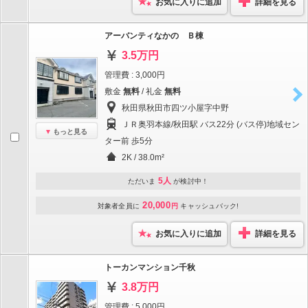
お気に入りに追加
詳細を見る
アーバンティなかの Ｂ棟
3.5万円
管理費 : 3,000円
敷金
無料
/ 礼金
無料
秋田県秋田市四ツ小屋字中野
ＪＲ奥羽本線/秋田駅 バス22分 (バス停)地域セン
もっと見る
ター前 歩5分
2K / 38.0m²
5人
ただいま
が検討中！
20,000
対象者全員に
円
キャッシュバック!
お気に入りに追加
詳細を見る
トーカンマンション千秋
3.8万円
管理費 : 5,000円