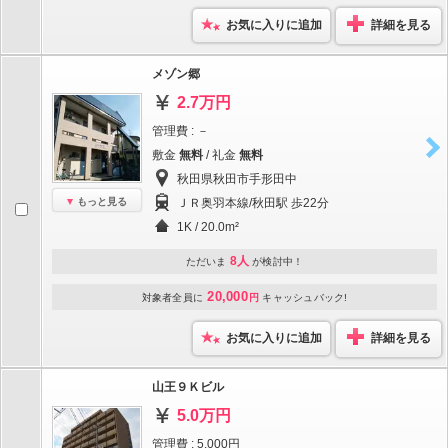
お気に入りに追加
詳細を見る
メゾン郷
2.7万円
管理費 : －
敷金
無料
/ 礼金
無料
秋田県秋田市手形田中
もっと見る
ＪＲ奥羽本線/秋田駅 歩22分
1K / 20.0m²
8人
ただいま
が検討中！
20,000
対象者全員に
円
キャッシュバック!
お気に入りに追加
詳細を見る
山王９Ｋビル
5.0万円
管理費 : 5,000円