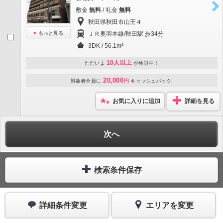
敷金
無料
/ 礼金
無料
秋田県秋田市山王４
もっと見る
ＪＲ奥羽本線/秋田駅 歩34分
3DK / 56.1m²
10人以上
ただいま
が検討中！
20,000
対象者全員に
円
キャッシュバック!
お気に入りに追加
詳細を見る
次へ
検索条件保存
詳細条件変更
エリアを変更