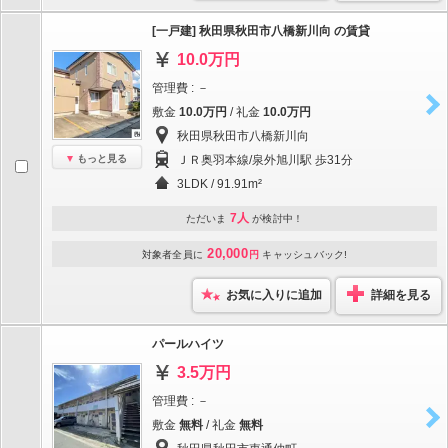
[一戸建] 秋田県秋田市八橋新川向 の賃貸
10.0万円
管理費 : －
敷金
10.0万円
/ 礼金
10.0万円
秋田県秋田市八橋新川向
もっと見る
ＪＲ奥羽本線/泉外旭川駅 歩31分
3LDK / 91.91m²
7人
ただいま
が検討中！
20,000
対象者全員に
円
キャッシュバック!
お気に入りに追加
詳細を見る
パールハイツ
3.5万円
管理費 : －
敷金
無料
/ 礼金
無料