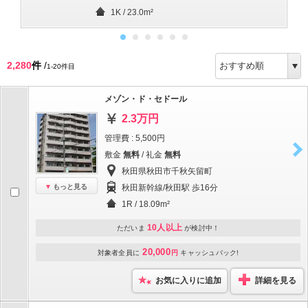
1K / 23.0m²
2,280
件
/
1-20件目
メゾン・ド・セドール
2.3万円
管理費 : 5,500円
敷金
無料
/ 礼金
無料
秋田県秋田市千秋矢留町
もっと見る
秋田新幹線/秋田駅 歩16分
1R / 18.09m²
10人以上
ただいま
が検討中！
20,000
対象者全員に
円
キャッシュバック!
お気に入りに追加
詳細を見る