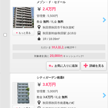
メゾン・ド・セドール
2.4万円
管理費 : 5,500円
敷金
無料
/ 礼金
無料
秋田県秋田市千秋矢留町
もっと見る
秋田新幹線/秋田駅 歩16分
1R / 18.09m²
10人以上
ただいま
が検討中！
20,000
対象者全員に
円
キャッシュバック!
お気に入りに追加
詳細を見る
シティガーデン南通II
3.8万円
管理費 : 5,000円
敷金
3.8万円
/ 礼金
無料
秋田県秋田市南通亀の町