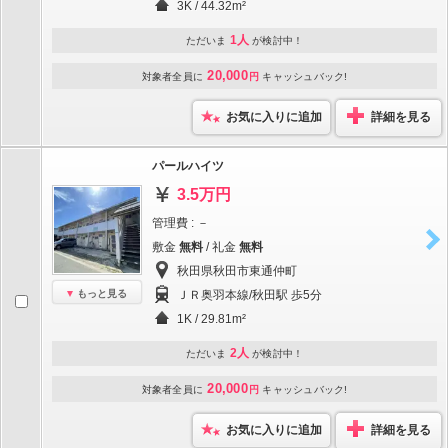
3K / 44.32m²
1人
ただいま
が検討中！
20,000
対象者全員に
円
キャッシュバック!
お気に入りに追加
詳細を見る
パールハイツ
3.5万円
管理費 : －
敷金
無料
/ 礼金
無料
秋田県秋田市東通仲町
もっと見る
ＪＲ奥羽本線/秋田駅 歩5分
1K / 29.81m²
2人
ただいま
が検討中！
20,000
対象者全員に
円
キャッシュバック!
お気に入りに追加
詳細を見る