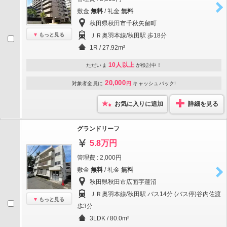
敷金
無料
/ 礼金
無料
秋田県秋田市千秋矢留町
もっと見る
ＪＲ奥羽本線/秋田駅 歩18分
1R / 27.92m²
10人以上
ただいま
が検討中！
20,000
対象者全員に
円
キャッシュバック!
お気に入りに追加
詳細を見る
グランドリーフ
5.8万円
管理費 : 2,000円
敷金
無料
/ 礼金
無料
秋田県秋田市広面字蓮沼
ＪＲ奥羽本線/秋田駅 バス14分 (バス停)谷内佐渡
もっと見る
歩3分
3LDK / 80.0m²