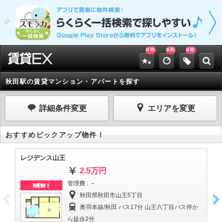
0
0
0
件
件
件
秋田駅の賃貸マンション・アパートを探す
詳細条件変更
エリアを変更
おすすめピックアップ物件！
レジデンス山王
プ
2.5万円
管理費 : －
NEW！
秋田県秋田市山王5丁目
奥羽本線/秋田 バス17分 山王六丁目バス停か
ら徒歩2分