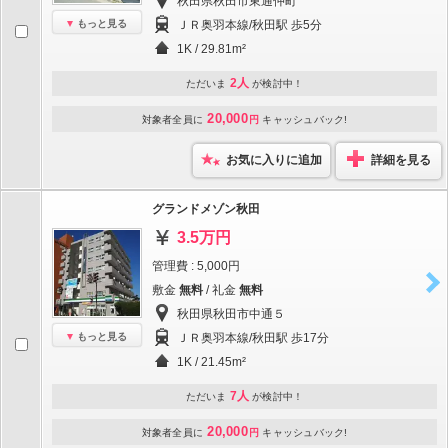
秋田県秋田市東通仲町
もっと見る
ＪＲ奥羽本線/秋田駅 歩5分
1K / 29.81m²
2人
ただいま
が検討中！
20,000
対象者全員に
円
キャッシュバック!
お気に入りに追加
詳細を見る
グランドメゾン秋田
3.5万円
管理費 : 5,000円
敷金
無料
/ 礼金
無料
秋田県秋田市中通５
もっと見る
ＪＲ奥羽本線/秋田駅 歩17分
1K / 21.45m²
7人
ただいま
が検討中！
20,000
対象者全員に
円
キャッシュバック!