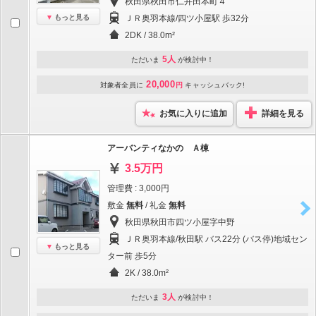
秋田県秋田市仁井田本町４
もっと見る
ＪＲ奥羽本線/四ツ小屋駅 歩32分
2DK / 38.0m²
5人
ただいま
が検討中！
20,000
対象者全員に
円
キャッシュバック!
お気に入りに追加
詳細を見る
アーバンティなかの Ａ棟
3.5万円
管理費 : 3,000円
敷金
無料
/ 礼金
無料
秋田県秋田市四ツ小屋字中野
ＪＲ奥羽本線/秋田駅 バス22分 (バス停)地域セン
もっと見る
ター前 歩5分
2K / 38.0m²
3人
ただいま
が検討中！