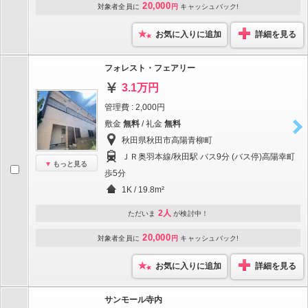
20,000
対象者全員に
円
キャッシュバック!
お気に入りに追加
詳細を見る
フォレスト・フェアリー
3.1万円
管理費 : 2,000円
敷金
無料
/ 礼金
無料
秋田県秋田市高陽青柳町
ＪＲ奥羽本線/秋田駅 バス9分 (バス停)高陽幸町
もっと見る
歩5分
1K / 19.8m²
2人
ただいま
が検討中！
20,000
対象者全員に
円
キャッシュバック!
お気に入りに追加
詳細を見る
サンモール寺内