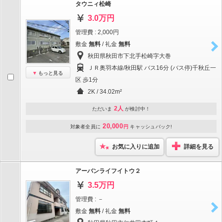
タウニィ松崎
3.0万円
管理費 : 2,000円
敷金
無料
/ 礼金
無料
秋田県秋田市下北手松崎字大巻
ＪＲ奥羽本線/秋田駅 バス16分 (バス停)千秋丘一
もっと見る
区 歩1分
2K / 34.02m²
2人
ただいま
が検討中！
20,000
対象者全員に
円
キャッシュバック!
お気に入りに追加
詳細を見る
アーバンライフイトウ２
3.5万円
管理費 : －
敷金
無料
/ 礼金
無料