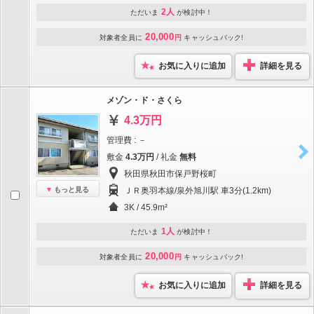
2人
ただいま
が検討中！
20,000
対象者全員に
円
キャッシュバック!
お気に入りに追加
詳細を見る
メゾン・ド・さくら
4.3万円
管理費 : －
敷金
4.3万円
/ 礼金
無料
秋田県秋田市保戸野桜町
もっと見る
ＪＲ奥羽本線/泉外旭川駅 車3分(1.2km)
3K / 45.9m²
1人
ただいま
が検討中！
20,000
対象者全員に
円
キャッシュバック!
お気に入りに追加
詳細を見る