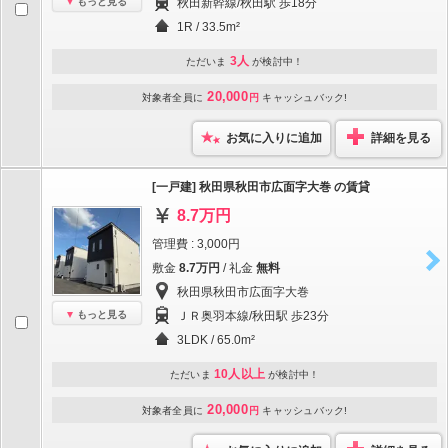
もっと見る
秋田新幹線/秋田駅 歩18分
1R / 33.5m²
3人
ただいま
が検討中！
20,000
対象者全員に
円
キャッシュバック!
お気に入りに追加
詳細を見る
[一戸建] 秋田県秋田市広面字大巻 の賃貸
8.7万円
管理費 : 3,000円
敷金
8.7万円
/ 礼金
無料
秋田県秋田市広面字大巻
もっと見る
ＪＲ奥羽本線/秋田駅 歩23分
3LDK / 65.0m²
10人以上
ただいま
が検討中！
20,000
対象者全員に
円
キャッシュバック!