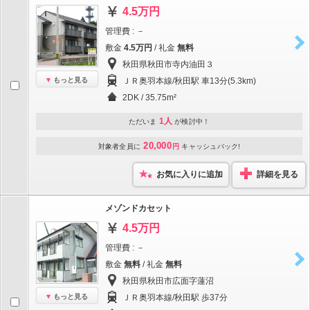
4.5万円
管理費 : －
敷金
4.5万円
/ 礼金
無料
秋田県秋田市寺内油田３
もっと見る
ＪＲ奥羽本線/秋田駅 車13分(5.3km)
2DK / 35.75m²
1人
ただいま
が検討中！
20,000
対象者全員に
円
キャッシュバック!
お気に入りに追加
詳細を見る
メゾンドカセット
4.5万円
管理費 : －
敷金
無料
/ 礼金
無料
秋田県秋田市広面字蓮沼
もっと見る
ＪＲ奥羽本線/秋田駅 歩37分