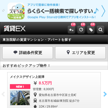
0
0
0
件
件
件
東別院駅の賃貸マンション・アパートを探す
詳細条件変更
エリアを変更
おすすめピックアップ物件！
メイクスデザイン上前津
イ
8.5万円
NEW！
管理費 : 8,000円
愛知県名古屋市中区富士見町
名古屋市名城線/東別院 徒歩7分
1DK / 29.89m²