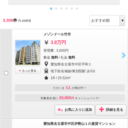
3,306
件
/
1-20件目
メゾンドール竹市
3.8万円
管理費 : 3,000円
敷金
無料
/ 礼金
無料
愛知県名古屋市中区平和１
もっと見る
地下鉄名城線/東別院駅 歩3分
1R / 25.52m²
3人
ただいま
が検討中！
20,000
対象者全員に
円
キャッシュバック!
お気に入りに追加
詳細を見る
愛知県名古屋市中区伊勢山１の賃貸マンション