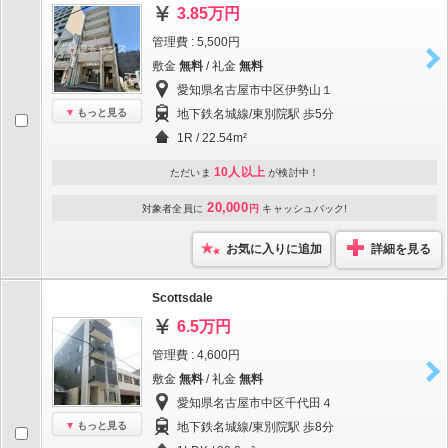
3.85万円
管理費 : 5,500円
敷金
無料
/ 礼金
無料
愛知県名古屋市中区伊勢山１
もっと見る
地下鉄名城線/東別院駅 歩5分
1R / 22.54m²
10人以上
ただいま
が検討中！
20,000
対象者全員に
円
キャッシュバック!
お気に入りに追加
詳細を見る
Scottsdale
6.5万円
管理費 : 4,600円
敷金
無料
/ 礼金
無料
愛知県名古屋市中区千代田４
もっと見る
地下鉄名城線/東別院駅 歩8分