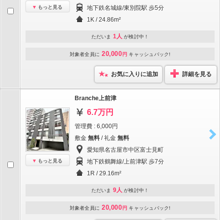
もっと見る
地下鉄名城線/東別院駅 歩5分
1K / 24.86m²
1人
ただいま
が検討中！
20,000
対象者全員に
円
キャッシュバック!
お気に入りに追加
詳細を見る
Branche上前津
6.7万円
管理費 : 6,000円
敷金
無料
/ 礼金
無料
愛知県名古屋市中区富士見町
もっと見る
地下鉄鶴舞線/上前津駅 歩7分
1R / 29.16m²
9人
ただいま
が検討中！
20,000
対象者全員に
円
キャッシュバック!