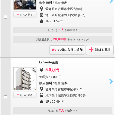
敷金
無料
/ 礼金
無料
愛知県名古屋市中区古渡町
もっと見る
地下鉄名城線/東別院駅 歩9分
1R / 31.54m²
1人
ただいま
が検討中！
20,000
対象者全員に
円
キャッシュバック!
お気に入りに追加
詳細を見る
La Verite金山
5.0万円
管理費 : 7,000円
敷金
無料
/ 礼金
無料
愛知県名古屋市中区平和２
もっと見る
地下鉄名城線/東別院駅 歩6分
1R / 20.49m²
2人
ただいま
が検討中！