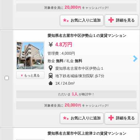
20,000
対象者全員に
円
キャッシュバック!
お気に入りに追加
詳細を見る
愛知県名古屋市中区伊勢山１の賃貸マンション
4.8万円
管理費 : 4,000円
敷金
無料
/ 礼金
無料
愛知県名古屋市中区伊勢山１
もっと見る
地下鉄名城線/東別院駅 歩7分
1K / 24.0m²
1人
ただいま
が検討中！
20,000
対象者全員に
円
キャッシュバック!
お気に入りに追加
詳細を見る
愛知県名古屋市中区上前津２の賃貸マンション