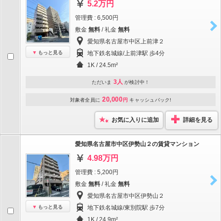
5.2万円
管理費 : 6,500円
敷金
無料
/ 礼金
無料
愛知県名古屋市中区上前津２
もっと見る
地下鉄名城線/上前津駅 歩4分
1K / 24.5m²
3人
ただいま
が検討中！
20,000
対象者全員に
円
キャッシュバック!
お気に入りに追加
詳細を見る
愛知県名古屋市中区伊勢山２の賃貸マンション
4.98万円
管理費 : 5,200円
敷金
無料
/ 礼金
無料
愛知県名古屋市中区伊勢山２
もっと見る
地下鉄名城線/東別院駅 歩7分
1K / 24.9m²