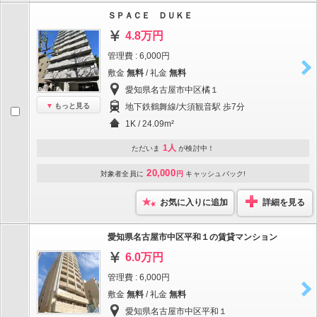
ＳＰＡＣＥ ＤＵＫＥ
4.8万円
管理費 : 6,000円
敷金
無料
/ 礼金
無料
愛知県名古屋市中区橘１
もっと見る
地下鉄鶴舞線/大須観音駅 歩7分
1K / 24.09m²
1人
ただいま
が検討中！
20,000
対象者全員に
円
キャッシュバック!
お気に入りに追加
詳細を見る
愛知県名古屋市中区平和１の賃貸マンション
6.0万円
管理費 : 6,000円
敷金
無料
/ 礼金
無料
愛知県名古屋市中区平和１