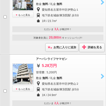
敷金
無料
/ 礼金
無料
愛知県名古屋市中区伊勢山１
もっと見る
地下鉄名城線/東別院駅 歩3分
1R / 23.7m²
3人
ただいま
が検討中！
20,000
対象者全員に
円
キャッシュバック!
お気に入りに追加
詳細を見る
アーバンライフヤマゼン
5.28万円
管理費 : 5,200円
敷金
無料
/ 礼金
無料
愛知県名古屋市中区伊勢山２
もっと見る
地下鉄名城線/東別院駅 歩5分
1K / 24.9m²
2人
ただいま
が検討中！