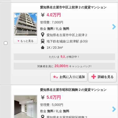
愛知県名古屋市中区上前津２の賃貸マンション
4.0万円
管理費 : 7,000円
敷金
無料
/ 礼金
無料
愛知県名古屋市中区上前津２
もっと見る
地下鉄名城線/上前津駅 歩3分
1K / 20.3m²
9人
ただいま
が検討中！
20,000
対象者全員に
円
キャッシュバック!
お気に入りに追加
詳細を見る
愛知県名古屋市昭和区鶴舞２の賃貸マンション
5.0万円
管理費 : 5,000円
敷金
無料
/ 礼金
無料
愛知県名古屋市昭和区鶴舞２