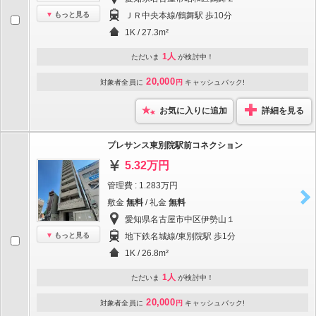
もっと見る
ＪＲ中央本線/鶴舞駅 歩10分
1K / 27.3m²
1人
ただいま
が検討中！
20,000
対象者全員に
円
キャッシュバック!
お気に入りに追加
詳細を見る
プレサンス東別院駅前コネクション
5.32万円
管理費 : 1.283万円
敷金
無料
/ 礼金
無料
愛知県名古屋市中区伊勢山１
もっと見る
地下鉄名城線/東別院駅 歩1分
1K / 26.8m²
1人
ただいま
が検討中！
20,000
対象者全員に
円
キャッシュバック!