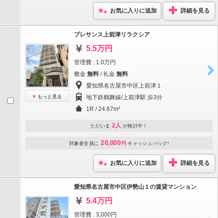
お気に入りに追加
詳細を見る
プレサンス上前津リラクシア
5.5万円
管理費 : 1.0万円
敷金
無料
/ 礼金
無料
愛知県名古屋市中区上前津１
もっと見る
地下鉄鶴舞線/上前津駅 歩3分
1R / 24.67m²
2人
ただいま
が検討中！
20,000
対象者全員に
円
キャッシュバック!
お気に入りに追加
詳細を見る
愛知県名古屋市中区伊勢山１の賃貸マンション
5.4万円
管理費 : 3,000円