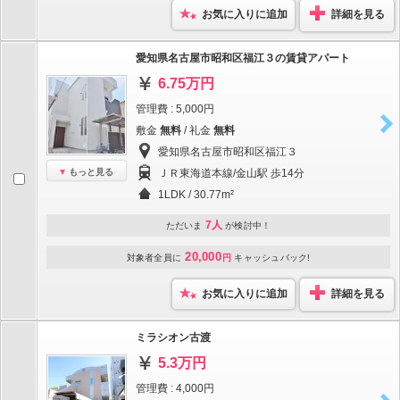
お気に入りに追加
詳細を見る
愛知県名古屋市昭和区福江３の賃貸アパート
6.75万円
管理費 : 5,000円
敷金
無料
/ 礼金
無料
愛知県名古屋市昭和区福江３
もっと見る
ＪＲ東海道本線/金山駅 歩14分
1LDK / 30.77m²
7人
ただいま
が検討中！
20,000
対象者全員に
円
キャッシュバック!
お気に入りに追加
詳細を見る
ミラシオン古渡
5.3万円
管理費 : 4,000円