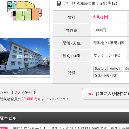
地下鉄名城線/自由ケ丘駅 歩12分
6.0万円
賃料
5,000円
共益費
2階/地上4階建 / 南
階層 / 方位
マンション / RC
種別 / 構造
礼金なし
敷金なし
南
特徴
保証人不要・代行
2人
ただいま
が検討中！
お気に入り物件に
20,000円
対象者全員に
キャッシュバック！
塚本ビル
お値打ちワンルーム！！ 学生さん向けのお値打ち物件です。※生活保
INT!