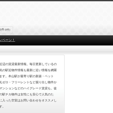
条件
(0件)
ンペーン！
近辺の賃貸最新情報。毎日更新しているの
気の駅近物件情報も最新に近い情報を網羅
ます。本山駅が最寄り駅の新築・ペット
礼ゼロ・フリーレントなど掘り出し物件か
マンションなどのハイグレード賃貸も。徒
の駅チカ物件は女性にも安心で人気のた
に入った空室はお問い合わせをオススメし
す。