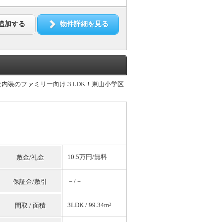
追加する
物件詳細を見る
な内装のファミリー向け３LDK！東山小学区
10.5万円/
無料
敷金/礼金
－/－
保証金/敷引
3LDK / 99.34m²
間取 / 面積