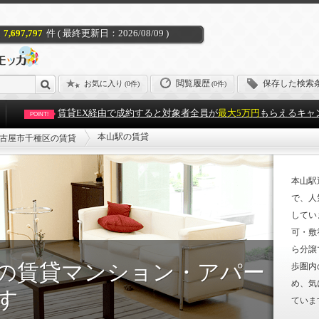
7,697,797
件 ( 最終更新日：2026/08/09 )
閲覧履歴
保存した検索
お気に入り
(
0件
)
(0件)
賃貸EX経由で成約すると対象者全員が
最大5万円
もらえるキャ
POINT!
本山駅の賃貸
古屋市千種区の賃貸
本山駅
で、人
してい
可・敷
ら分譲
の賃貸マンション・アパー
歩圏内
め、気
す
ていま