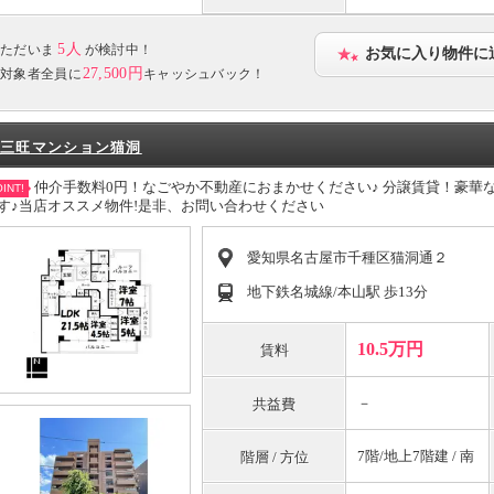
5人
ただいま
が検討中！
お気に入り物件に
27,500円
対象者全員に
キャッシュバック！
三旺マンション猫洞
仲介手数料0円！なごやか不動産におまかせください♪ 分譲賃貸！豪華
INT!
す♪当店オススメ物件!是非、お問い合わせください
愛知県名古屋市千種区猫洞通２
地下鉄名城線/本山駅 歩13分
10.5万円
賃料
－
共益費
7階/地上7階建 / 南
階層 / 方位