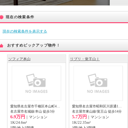
現在の検索条件
現在の検索条件を表示する
おすすめピックアップ物件！
ソフィア本山
リブリ・覚王山Ⅰ
愛知県名古屋市千種区本山町4丁目44-1
愛知県名古屋市昭和区川原通1丁目14-1
名古屋市名城線/本山 徒歩3分
名古屋市東山線/覚王山 徒歩14分
6.9万円
5.7万円
｜マンション
｜マンション
1K/24.6m²
1K/22.35m²
5階/地上5階建
3階/地上3階建