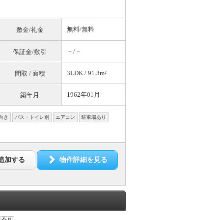
無料
/
無料
敷金/礼金
－/－
保証金/敷引
3LDK / 91.3m²
間取 / 面積
1962年01月
築年月
向き
バス・トイレ別
エアコン
駐車場あり
追加する
物件詳細を見る
護不可