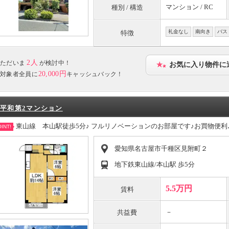
マンション / RC
種別 / 構造
礼金なし
南向き
バス
特徴
2人
ただいま
が検討中！
お気に入り物件に
20,000円
対象者全員に
キャッシュバック！
平和第2マンション
東山線 本山駅徒歩5分♪ フルリノベーションのお部屋です♪お買物便利
INT!
愛知県名古屋市千種区見附町２
地下鉄東山線/本山駅 歩5分
5.5万円
賃料
－
共益費