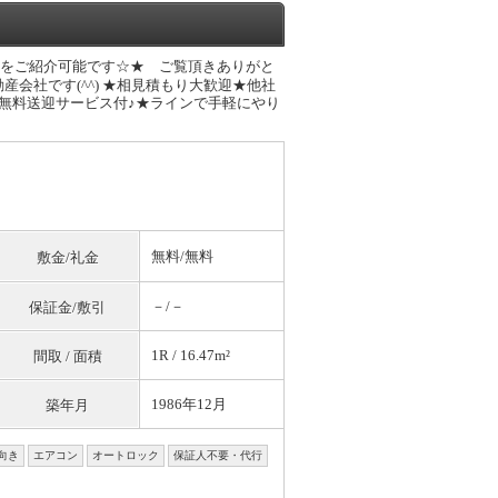
件をご紹介可能です☆★ ご覧頂きありがと
会社です(^^) ★相見積もり大歓迎★他社
無料送迎サービス付♪★ラインで手軽にやり
無料
/
無料
敷金/礼金
－/－
保証金/敷引
1R / 16.47m²
間取 / 面積
1986年12月
築年月
向き
エアコン
オートロック
保証人不要・代行