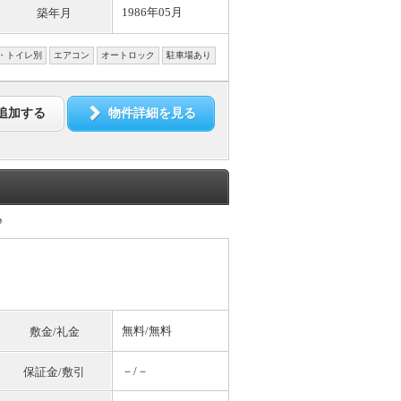
1986年05月
築年月
・トイレ別
エアコン
オートロック
駐車場あり
追加する
物件詳細を見る
♪
無料
/
無料
敷金/礼金
－/－
保証金/敷引