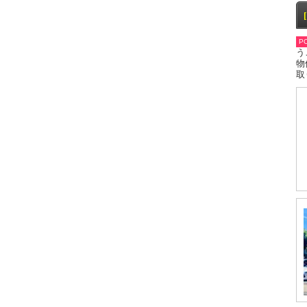
PO
う
物
取