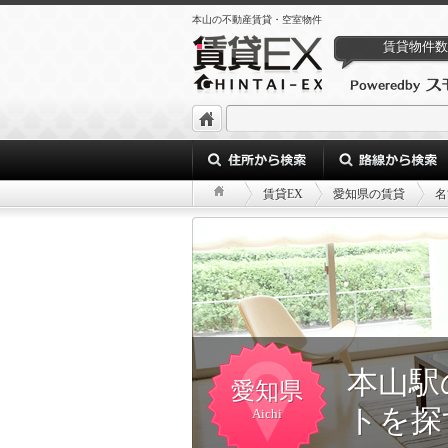
本山の不動産賃貸・空室物件
賃貸物件数
賃貸EX
愛知県の賃貸
名
本山駅
愛知県
トを探
Aichi