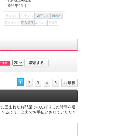
2LDK/67.89m²
1966年06月
2階/地上8階建
2007年03月
敷金なし
礼金なし
２階以上
南向き
敷金なし
礼金なし
２階以上
南向き
駐車場あり
即入居可
エアコン
角部屋
駐車場あり
即入居可
エアコン
角部屋
示件数
1
2
3
4
5
>>最後
緑に囲まれたお部屋でのんびりした時間を過
できるよう、全力でお手伝いさせていただき