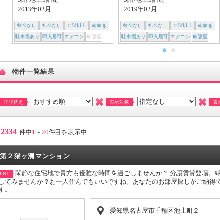
2013年02月
2019年02月
敷金なし
礼金なし
２階以上
南向き
敷金なし
礼金なし
２階以上
南向き
駐車場あり
即入居可
エアコン
角部屋
駐車場あり
即入居可
エアコン
角部屋
物件一覧結果
並び替え
表示対象
表
2334
件中
1
～
20
件目を表示中
第２猫ヶ洞マンション
閑静な住宅地で貴方も優雅な時間を過ごしませんか？ 分譲賃貸登場。
INT!
してみませんか？お一人住んでもいいですね。あなたのお部屋探しがご納得
す。
愛知県名古屋市千種区池上町２