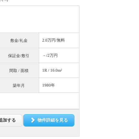
2.0万円/
無料
敷金/礼金
－/2万円
保証金/敷引
1R / 16.0m²
間取 / 面積
1980年
築年月
追加する
物件詳細を見る