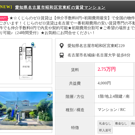
[NEW]
愛知県名古屋市昭和区宮東町の賃貸マンション
★☆くじらのゼロ賃貸は【仲介手数料0円×初期費用最安】で全国の物
INT!
ございます！くじらのゼロ賃貸は名古屋で一番初期費用の安い賃貸専門の不動産
件でも仲介手数料0円で内見や契約可能★初期費用分割可★ご希望の場所まで
り可能♪（24時間受付）★お気軽にお問合せください！
愛知県名古屋市昭和区宮東町229
名古屋市名城線/名古屋大学 徒歩8分
2.75万円
賃料
4,000円
共益費
1階/地上4階建 / 南
階層 / 方位
マンション / RC
種別 / 構造
礼金なし
敷金なし
南
特徴
即入居可