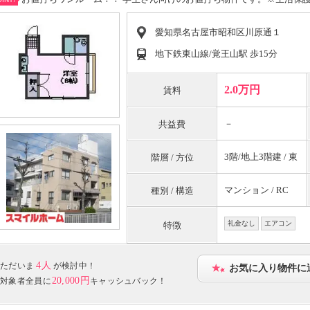
愛知県名古屋市昭和区川原通１
地下鉄東山線/覚王山駅 歩15分
2.0万円
賃料
－
共益費
3階/地上3階建 / 東
階層 / 方位
マンション / RC
種別 / 構造
礼金なし
エアコン
特徴
4人
ただいま
が検討中！
お気に入り物件に
20,000円
対象者全員に
キャッシュバック！