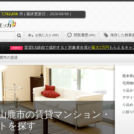
7,762,056
件 ( 最終更新日：2026/08/08 )
閲覧履歴
保存した検索
お気に入り
(
0件
)
(0件)
賃貸EX経由で成約すると対象者全員が
最大5万円
もらえるキャ
POINT!
鹿市の賃貸
熊本県
宅用物
り込み
デザイ
り込め
山鹿市の賃貸マンション・
に絞り
トを探す