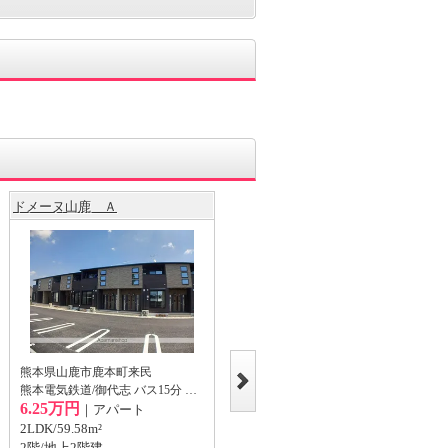
ドメーヌ山鹿 Ａ
イリーデアンジュＡ
熊本県山鹿市鹿本町来民
熊本県山鹿市杉
熊本電気鉄道/御代志 バス15分 来民中町バス停から徒歩1分
鹿児島本線/玉名 バス75分 杉バス停から徒歩3分
6.25万円
4.9万円
｜アパート
｜アパート
2LDK/59.58m²
2LDK/57.07m²
2階/地上2階建
2階/地上2階建