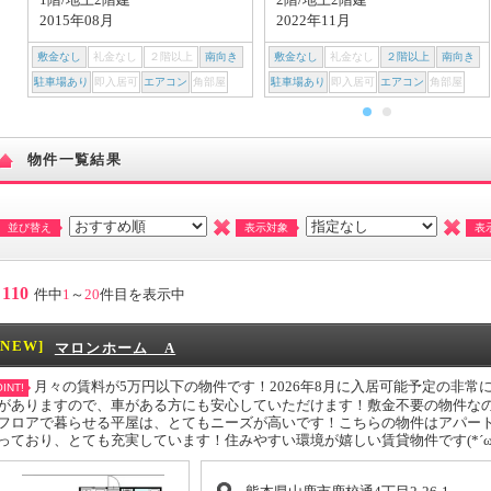
2015年08月
2022年11月
敷金なし
礼金なし
２階以上
南向き
敷金なし
礼金なし
２階以上
南向き
駐車場あり
即入居可
エアコン
角部屋
駐車場あり
即入居可
エアコン
角部屋
物件一覧結果
並び替え
表示対象
表
110
件中
1
～
20
件目を表示中
[NEW]
マロンホーム A
月々の賃料が5万円以下の物件です！2026年8月に入居可能予定の非
INT!
がありますので、車がある方にも安心していただけます！敷金不要の物件な
フロアで暮らせる平屋は、とてもニーズが高いです！こちらの物件はアパー
っており、とても充実しています！住みやすい環境が嬉しい賃貸物件です(*´ω`