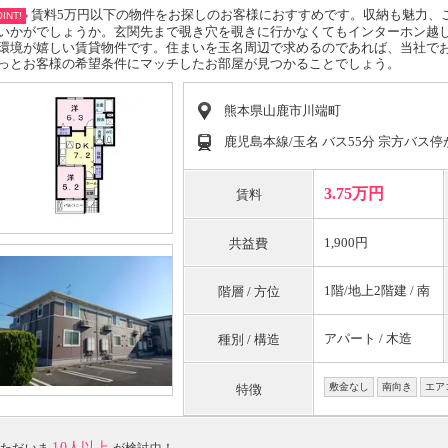
賃料5万円以下の物件をお探しのお客様におすすめです。収納も魅力、
INT!
いかがでしょうか。玄関先まで覗き穴を覗きに行かなくてもインターホン越
環境が嬉しい賃貸物件です。住まいを玉名周辺で求めるのであれば、当社で
っとお客様の希望条件にマッチしたお部屋が見つかることでしょう。
熊本県山鹿市川端町
鹿児島本線/玉名 バス55分 宗方バス停
3.75万円
賃料
1,900円
共益費
1階/地上2階建 / 南
階層 / 方位
アパート / 木造
種別 / 構造
敷金なし
南向き
エア
特徴
10人以上
ただいま
が検討中！