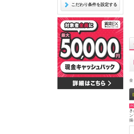
こだわり条件を設定する
全
PO
き
ン
揃