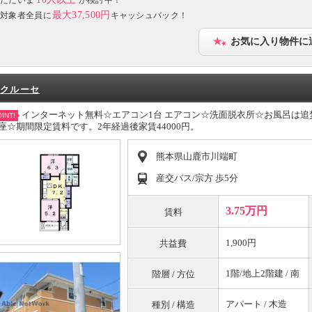
最大37,500円
対象者全員に
キャッシュバック！
お気に入り物件に
クルーセ
インターネット無料☆エアコン1台 エアコン☆洗面脱衣所☆お風呂は
INT!
座☆期間限定賃料です。2年経過後家賃44000円。
熊本県山鹿市川端町
産交バス/宗方 歩5分
3.75万円
賃料
1,900円
共益費
1階/地上2階建 / 南
階層 / 方位
アパート / 木造
種別 / 構造