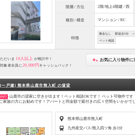
2階/地上4階建 / 西
階層 / 方位
マンション / RC
種別 / 構造
敷金なし
駅徒歩5分
特徴
ペット相談
10人以上
ただいま
が検討中！
お気に入り物件に
20,000円
対象者全員に
キャッシュバック！
[一戸建] 熊本県山鹿市熊入町 の賃貸
山鹿市の貸家に空きが出ます！ペット相談OKです！ ペット可物件で
INT!
ご家族の方にお勧めです！アパートと同金額で庭付きの広々空間をいかがで
熊本県山鹿市熊入町
九州産交バス/熊入四ツ角 歩3分