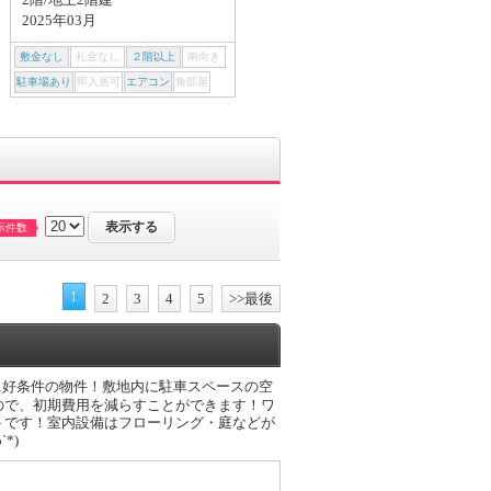
2025年03月
2010年03月
敷金なし
礼金なし
２階以上
南向き
敷金なし
礼金なし
２階以上
南向き
駐車場あり
即入居可
エアコン
角部屋
駐車場あり
即入居可
エアコン
角部屋
示件数
1
2
3
4
5
>>最後
常に好条件の物件！敷地内に駐車スペースの空
ので、初期費用を減らすことができます！ワ
トです！室内設備はフローリング・庭などが
*)