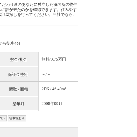
こだわり派のあなたに独立した洗面所の物件
しに誰が来たのかを確認できます。住みやす
お部屋探しを行ってください。当社でなら、
から徒歩4分
無料
/3.75万円
敷金/礼金
－/－
保証金/敷引
2DK / 46.49m²
間取 / 面積
2008年09月
築年月
コン
駐車場あり