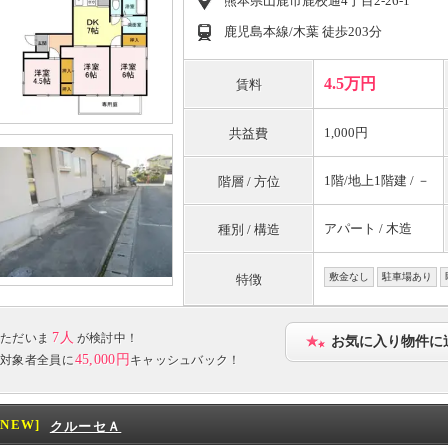
熊本県山鹿市鹿校通4丁目2-26-1
鹿児島本線/木葉 徒歩203分
4.5万円
賃料
1,000円
共益費
1階/地上1階建 / －
階層 / 方位
アパート / 木造
種別 / 構造
敷金なし
駐車場あり
特徴
7人
ただいま
が検討中！
お気に入り物件に
45,000円
対象者全員に
キャッシュバック！
[NEW]
クルーセＡ