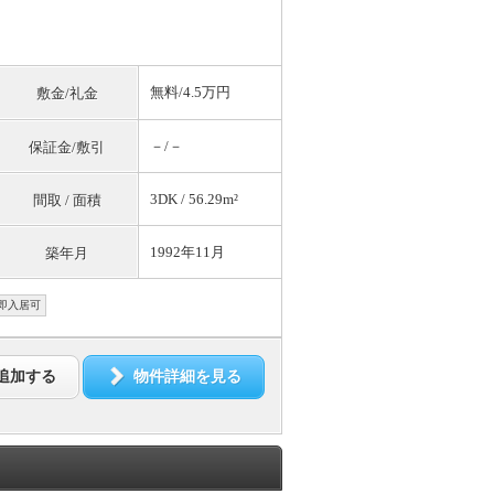
無料
/4.5万円
敷金/礼金
－/－
保証金/敷引
3DK / 56.29m²
間取 / 面積
1992年11月
築年月
即入居可
追加する
物件詳細を見る