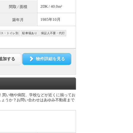
2DK / 40.0m²
間取 / 面積
1985年10月
築年月
バス・トイレ別
駐車場あり
保証人不要・代行
追加する
物件詳細を見る
す！買い物や病院、学校などが近くに揃ってお
しょうか？お問い合わせはあゆみ不動産まで