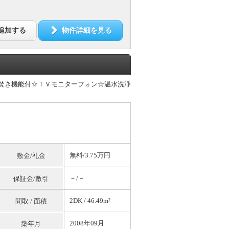
追加する
物件詳細を見る
追焚き機能付☆ＴＶモニターフォン☆温水洗浄
無料
/3.75万円
敷金/礼金
－/－
保証金/敷引
2DK / 46.49m²
間取 / 面積
2008年09月
築年月