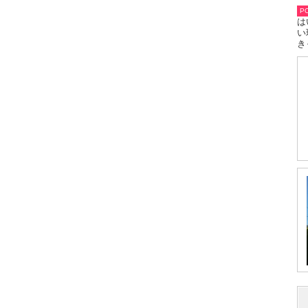
PO
は
い
き