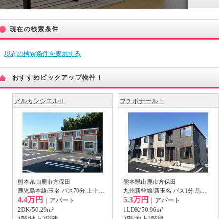
現在の検索条件
現在の検索条件を表示する
おすすめピックアップ物件！
アルカンシエルⅡ
プチボナールⅡ
熊本県山鹿市方保田
熊本県山鹿市方保田
鹿児島本線/玉名 バス70分 上十三部バス停から徒歩8分
九州新幹線/新玉名 バス1分 馬見塚バス停から徒歩4分
4.4万円
5.3万円
｜アパート
｜アパート
2DK/50.29m²
1LDK/50.96m²
1階/地上2階建
2階/地上2階建