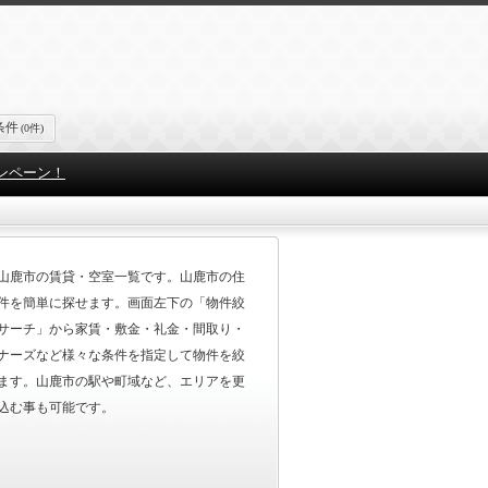
条件
(0件)
ンペーン！
山鹿市の賃貸・空室一覧です。山鹿市の住
件を簡単に探せます。画面左下の「物件絞
サーチ」から家賃・敷金・礼金・間取り・
ナーズなど様々な条件を指定して物件を絞
ます。山鹿市の駅や町域など、エリアを更
込む事も可能です。