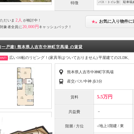
バス・トイレ別
駐車場
特徴
2人
ただいま
が検討中！
お気に入り物件に
20,000円
対象者全員に
キャッシュバック！
[一戸建] 熊本県人吉市中神町字馬場 の賃貸
広い16帖のリビング！(家具等はついておりません) 平屋建ての2LDK
INT!
熊本県人吉市中神町字馬場
産交バス/中神 歩3分
5.5万円
賃料
－
共益費
-/地上1階建 / 東
階層 / 方位