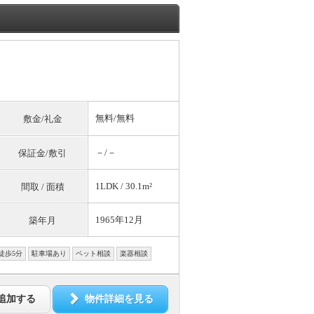
無料
/
無料
敷金/礼金
－/－
保証金/敷引
1LDK / 30.1m²
間取 / 面積
1965年12月
築年月
徒歩5分
駐車場あり
ペット相談
楽器相談
追加する
物件詳細を見る