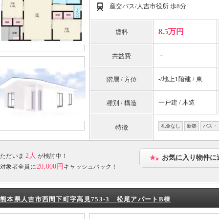
産交バス/人吉市役所 歩8分
8.5万円
賃料
－
共益費
-/地上1階建 / 東
階層 / 方位
一戸建 / 木造
種別 / 構造
礼金なし
新築
バス・
特徴
2人
ただいま
が検討中！
お気に入り物件に
20,000円
対象者全員に
キャッシュバック！
熊本県人吉市西間下町字高見753-3 松尾アパートB棟