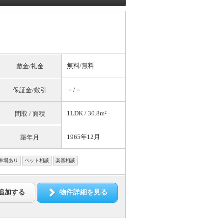
無料
/
無料
敷金/礼金
－/－
保証金/敷引
1LDK / 30.8m²
間取 / 面積
1965年12月
築年月
車場あり
ペット相談
楽器相談
追加する
物件詳細を見る