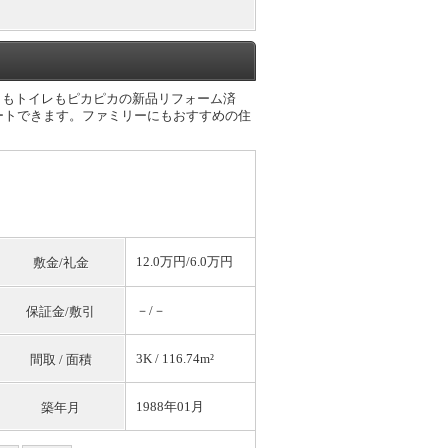
呂もトイレもピカピカの新品リフォーム済
ートできます。ファミリーにもおすすめの住
12.0万円/6.0万円
敷金/礼金
－/－
保証金/敷引
3K / 116.74m²
間取 / 面積
1988年01月
築年月