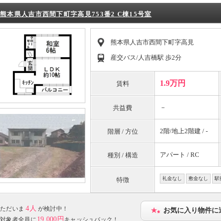
熊本県人吉市西間下町字高見753番2 C棟15号室
熊本県人吉市西間下町字高見
産交バス/人吉橋駅 歩2分
1.9万円
賃料
－
共益費
2階/地上2階建 / -
階層 / 方位
アパート / RC
種別 / 構造
礼金なし
敷金なし
駅
特徴
4人
ただいま
が検討中！
お気に入り物件に
19,000円
対象者全員に
キャッシュバック！