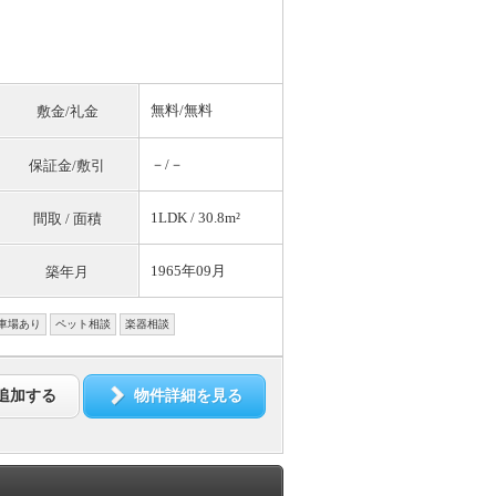
無料
/
無料
敷金/礼金
－/－
保証金/敷引
1LDK / 30.8m²
間取 / 面積
1965年09月
築年月
車場あり
ペット相談
楽器相談
追加する
物件詳細を見る