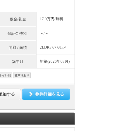
17.0万円/
無料
敷金/礼金
－/－
保証金/敷引
2LDK / 67.68m²
間取 / 面積
新築(2026年08月)
築年月
トイレ別
駐車場あり
追加する
物件詳細を見る