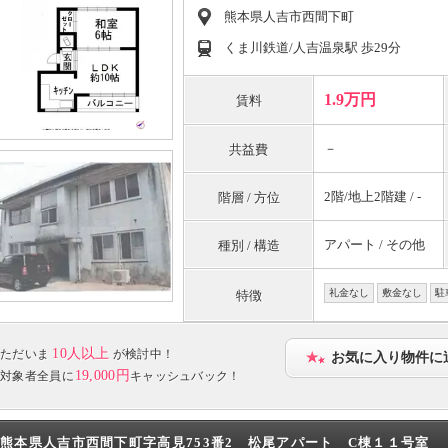
熊本県人吉市西間下町
くま川鉄道/人吉温泉駅 歩29分
1.9万円
賃料
－
共益費
2階/地上2階建 / -
階層 / 方位
アパート / その他
種別 / 構造
礼金なし
敷金なし
駐
特徴
10人以上
ただいま
が検討中！
お気に入り物件に
19,000円
対象者全員に
キャッシュバック！
熊本県人吉市西間下町字高見753番2 松尾アパート C棟１１号室