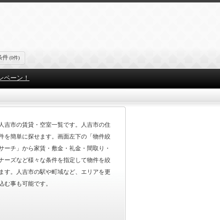
条件
(0件)
ンペーン！
人吉市の賃貸・空室一覧です。人吉市の住
件を簡単に探せます。画面左下の「物件絞
サーチ」から家賃・敷金・礼金・間取り・
ナーズなど様々な条件を指定して物件を絞
ます。人吉市の駅や町域など、エリアを更
込む事も可能です。