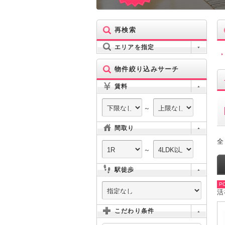
再検索
エリアを指定
物件絞り込みサーチ
賃料
～
間取り
全
～
駅徒歩
PO
活
こだわり条件