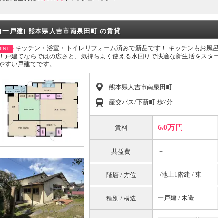
[一戸建] 熊本県人吉市南泉田町 の賃貸
キッチン・浴室・トイレリフォーム済みで新品です！ キッチンもお風
INT!
！戸建てならではの広さと、気持ちよく使える水回りで快適な新生活をスタ
やすい戸建てです。
熊本県人吉市南泉田町
産交バス/下新町 歩7分
6.0万円
賃料
－
共益費
-/地上1階建 / 東
階層 / 方位
一戸建 / 木造
種別 / 構造