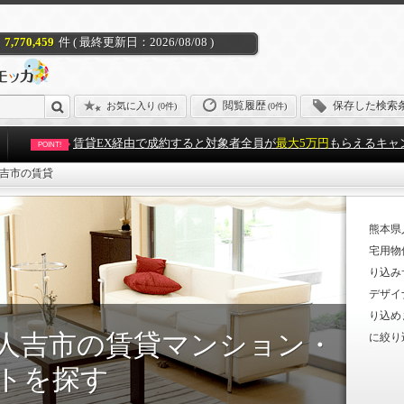
7,770,459
件 ( 最終更新日：2026/08/08 )
閲覧履歴
保存した検索
お気に入り
(
0件
)
(0件)
賃貸EX経由で成約すると対象者全員が
最大5万円
もらえるキャ
POINT!
吉市の賃貸
熊本県
宅用物
り込み
デザイ
り込め
人吉市の賃貸マンション・
に絞り
トを探す