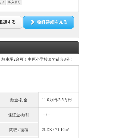
あり
即入居可
追加する
物件詳細を見る
、 駐車場2台可！中原小学校まで徒歩3分！
11.0万円/5.5万円
敷金/礼金
－/－
保証金/敷引
2LDK / 71.16m²
間取 / 面積