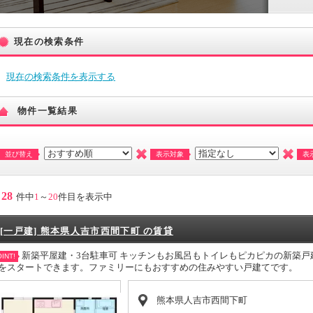
現在の検索条件
現在の検索条件を表示する
物件一覧結果
並び替え
表示対象
表
28
件中
1
～
20
件目を表示中
[一戸建] 熊本県人吉市西間下町 の賃貸
新築平屋建・3台駐車可 キッチンもお風呂もトイレもピカピカの新築
INT!
をスタートできます。ファミリーにもおすすめの住みやすい戸建てです。
熊本県人吉市西間下町