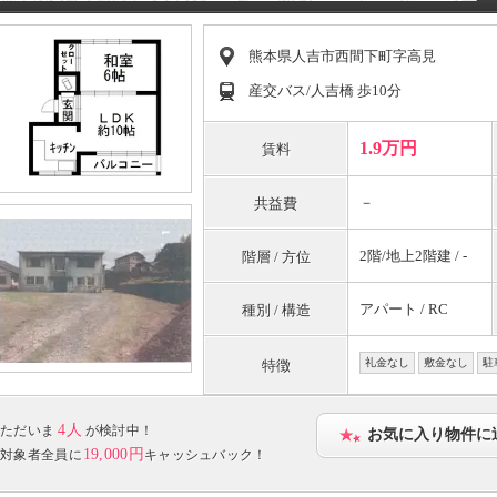
熊本県人吉市西間下町字高見
産交バス/人吉橋 歩10分
1.9万円
賃料
－
共益費
2階/地上2階建 / -
階層 / 方位
アパート / RC
種別 / 構造
礼金なし
敷金なし
駐
特徴
4人
ただいま
が検討中！
お気に入り物件に
19,000円
対象者全員に
キャッシュバック！