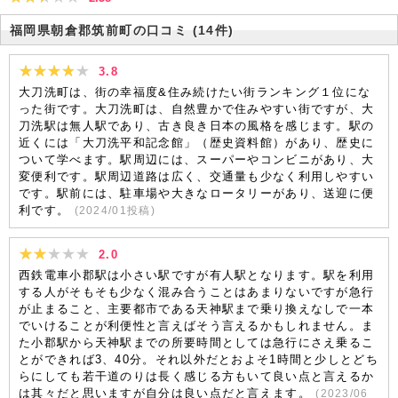
福岡県朝倉郡筑前町の口コミ
(14件)
3.8
大刀洗町は、街の幸福度&住み続けたい街ランキング１位にな
った街です。大刀洗町は、自然豊かで住みやすい街ですが、大
刀洗駅は無人駅であり、古き良き日本の風格を感じます。駅の
近くには「大刀洗平和記念館」（歴史資料館）があり、歴史に
ついて学べます。駅周辺には、スーパーやコンビニがあり、大
変便利です。駅周辺道路は広く、交通量も少なく利用しやすい
です。駅前には、駐車場や大きなロータリーがあり、送迎に便
利です。
(
2024/01
投稿)
2.0
西鉄電車小郡駅は小さい駅ですが有人駅となります。駅を利用
する人がそもそも少なく混み合うことはあまりないですが急行
が止まること、主要都市である天神駅まで乗り換えなしで一本
でいけることが利便性と言えばそう言えるかもしれません。ま
た小郡駅から天神駅までの所要時間としては急行にさえ乗るこ
とができれば3、40分。それ以外だとおよそ1時間と少しとどち
らにしても若干道のりは長く感じる方もいて良い点と言えるか
は其々だと思いますが自分は良い点だと言えます。
(
2023/06