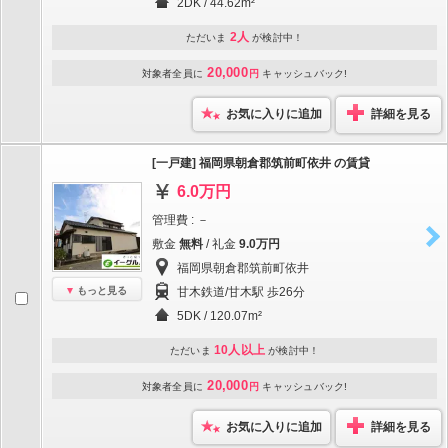
2DK / 44.62m²
2人
ただいま
が検討中！
20,000
対象者全員に
円
キャッシュバック!
お気に入りに追加
詳細を見る
[一戸建] 福岡県朝倉郡筑前町依井 の賃貸
6.0万円
管理費 : －
敷金
無料
/ 礼金
9.0万円
福岡県朝倉郡筑前町依井
もっと見る
甘木鉄道/甘木駅 歩26分
5DK / 120.07m²
10人以上
ただいま
が検討中！
20,000
対象者全員に
円
キャッシュバック!
お気に入りに追加
詳細を見る