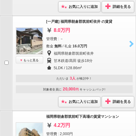
お気に入りに追加
詳細を見る
[一戸建] 福岡県朝倉郡筑前町依井 の賃貸
8.0万円
管理費 : －
敷金
無料
/ 礼金
16.0万円
福岡県朝倉郡筑前町依井
もっと見る
甘木鉄道/高田 徒歩18分
5LDK / 128.86m²
3人
ただいま
が検討中！
20,000
対象者全員に
円
キャッシュバック!
お気に入りに追加
詳細を見る
福岡県朝倉郡筑前町下高場の賃貸マンション
4.2万円
管理費 : 2,000円