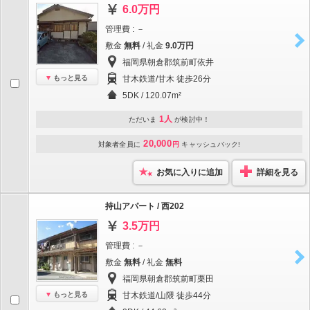
6.0万円
管理費 : －
敷金
無料
/ 礼金
9.0万円
福岡県朝倉郡筑前町依井
もっと見る
甘木鉄道/甘木 徒歩26分
5DK / 120.07m²
1人
ただいま
が検討中！
20,000
対象者全員に
円
キャッシュバック!
お気に入りに追加
詳細を見る
持山アパート / 西202
3.5万円
管理費 : －
敷金
無料
/ 礼金
無料
福岡県朝倉郡筑前町栗田
もっと見る
甘木鉄道/山隈 徒歩44分