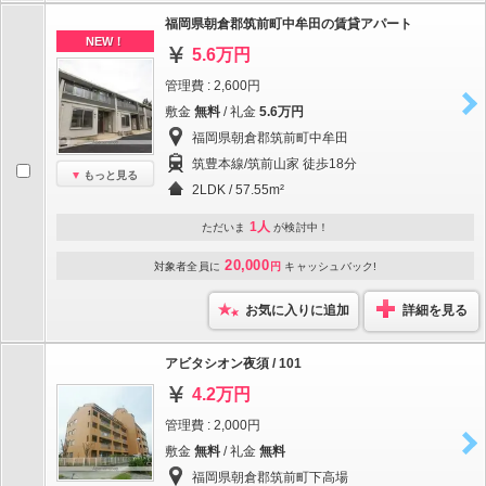
福岡県朝倉郡筑前町中牟田の賃貸アパート
NEW！
5.6万円
管理費 : 2,600円
敷金
無料
/ 礼金
5.6万円
福岡県朝倉郡筑前町中牟田
筑豊本線/筑前山家 徒歩18分
もっと見る
2LDK / 57.55m²
1人
ただいま
が検討中！
20,000
対象者全員に
円
キャッシュバック!
お気に入りに追加
詳細を見る
アビタシオン夜須 / 101
4.2万円
管理費 : 2,000円
敷金
無料
/ 礼金
無料
福岡県朝倉郡筑前町下高場