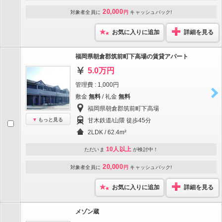
20,000
対象者全員に
円
キャッシュバック!
お気に入りに追加
詳細を見る
福岡県朝倉郡筑前町下高場の賃貸アパート
5.0万円
管理費 : 1,000円
敷金
無料
/ 礼金
無料
福岡県朝倉郡筑前町下高場
もっと見る
甘木鉄道/山隈 徒歩45分
2LDK / 62.4m²
10人以上
ただいま
が検討中！
20,000
対象者全員に
円
キャッシュバック!
お気に入りに追加
詳細を見る
メゾン蔵