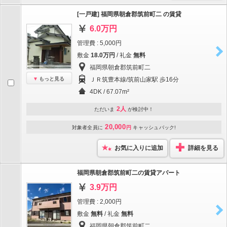
[一戸建] 福岡県朝倉郡筑前町二 の賃貸
6.0万円
管理費 : 5,000円
敷金
18.0万円
/ 礼金
無料
福岡県朝倉郡筑前町二
もっと見る
ＪＲ筑豊本線/筑前山家駅 歩16分
4DK / 67.07m²
2人
ただいま
が検討中！
20,000
対象者全員に
円
キャッシュバック!
お気に入りに追加
詳細を見る
福岡県朝倉郡筑前町二の賃貸アパート
3.9万円
管理費 : 2,000円
敷金
無料
/ 礼金
無料
福岡県朝倉郡筑前町二