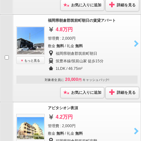
お気に入りに追加
詳細を見る
福岡県朝倉郡筑前町朝日の賃貸アパート
4.8万円
管理費 : 2,000円
敷金
無料
/ 礼金
無料
福岡県朝倉郡筑前町朝日
もっと見る
筑豊本線/筑前山家 徒歩15分
1LDK / 46.75m²
20,000
対象者全員に
円
キャッシュバック!
お気に入りに追加
詳細を見る
アビタシオン夜須
4.2万円
管理費 : 2,000円
敷金
無料
/ 礼金
無料