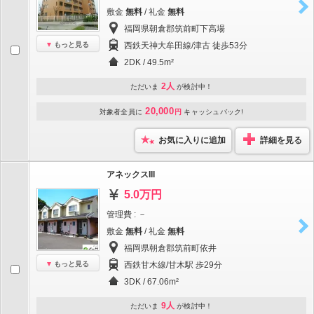
敷金
無料
/ 礼金
無料
福岡県朝倉郡筑前町下高場
もっと見る
西鉄天神大牟田線/津古 徒歩53分
2DK / 49.5m²
2人
ただいま
が検討中！
20,000
対象者全員に
円
キャッシュバック!
お気に入りに追加
詳細を見る
アネックスIII
5.0万円
管理費 : －
敷金
無料
/ 礼金
無料
福岡県朝倉郡筑前町依井
もっと見る
西鉄甘木線/甘木駅 歩29分
3DK / 67.06m²
9人
ただいま
が検討中！