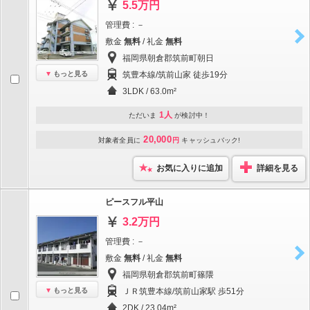
5.5万円
管理費 : －
敷金
無料
/ 礼金
無料
福岡県朝倉郡筑前町朝日
もっと見る
筑豊本線/筑前山家 徒歩19分
3LDK / 63.0m²
1人
ただいま
が検討中！
20,000
対象者全員に
円
キャッシュバック!
お気に入りに追加
詳細を見る
ピースフル平山
3.2万円
管理費 : －
敷金
無料
/ 礼金
無料
福岡県朝倉郡筑前町篠隈
もっと見る
ＪＲ筑豊本線/筑前山家駅 歩51分
2DK / 23.04m²