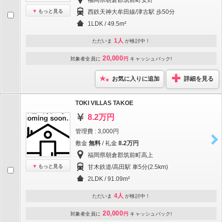
福岡県朝倉郡筑前町安野
もっと見る
西鉄天神大牟田線/津古駅 歩50分
1LDK / 49.5m²
1人
ただいま
が検討中！
20,000
対象者全員に
円
キャッシュバック!
お気に入りに追加
詳細を見る
TOKI VILLAS TAKOE
8.2万円
管理費 : 3,000円
敷金
無料
/ 礼金
8.2万円
福岡県朝倉郡筑前町高上
もっと見る
甘木鉄道/高田駅 車5分(2.5km)
2LDK / 91.09m²
4人
ただいま
が検討中！
20,000
対象者全員に
円
キャッシュバック!