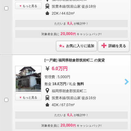
もっと見る
筑豊本線/筑前山家 徒歩18分
2DK / 44.62m²
8人
ただいま
が検討中！
20,000
対象者全員に
円
キャッシュバック!
お気に入りに追加
詳細を見る
[一戸建] 福岡県朝倉郡筑前町二 の賃貸
6.0万円
管理費 : 5,000円
敷金
18.0万円
/ 礼金
無料
福岡県朝倉郡筑前町二
もっと見る
筑豊本線/筑前山家 徒歩16分
4DK / 67.07m²
6人
ただいま
が検討中！
20,000
対象者全員に
円
キャッシュバック!