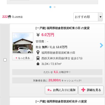
222
件
/
1-20件目
[一戸建] 福岡県朝倉郡筑前町東小田 の賃貸
6.0万円
管理費 : －
敷金
無料
/ 礼金
12.0万円
福岡県朝倉郡筑前町東小田
もっと見る
西鉄天神大牟田線/津古 徒歩17分
3LDK / 72.87m²
6人
ただいま
が検討中！
20,000
対象者全員に
円
キャッシュバック!
お気に入りに追加
詳細を見る
[一戸建] 福岡県朝倉郡筑前町依井 の賃貸