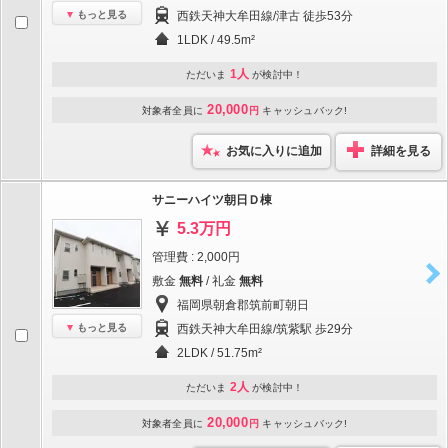
もっと見る
西鉄天神大牟田線/津古 徒歩53分
1LDK / 49.5m²
1人
ただいま
が検討中！
20,000
対象者全員に
円
キャッシュバック!
お気に入りに追加
詳細を見る
サニーハイツ朝日Ｄ棟
5.3万円
管理費 : 2,000円
敷金
無料
/ 礼金
無料
福岡県朝倉郡筑前町朝日
もっと見る
西鉄天神大牟田線/筑紫駅 歩29分
2LDK / 51.75m²
2人
ただいま
が検討中！
20,000
対象者全員に
円
キャッシュバック!