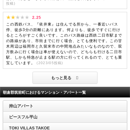
投稿)
2.25
この西鉄バス、『依井東』は住んでる所から、一番近いバス
停、徒歩3分の距離にあります。何よりも、徒歩ですぐに行け
るところがすごく良いです。このバス路線は西鉄二日市駅まで
の路線があり、市街までに行く場合、とても便利です。この甘
木周辺は福岡市と久留米市の中間地点みたいなものなので、双
方飲みに行く場合は車が使えないので、どちらも行ける二日市
駅、しかも特急が止まる駅の方に行ってくれるので、とても重
宝しています。
(
2023/05
投稿)
もっと見る
朝倉郡筑前町におけるマンション・アパート一覧
持山アパート
ピースフル平山
TOKI VILLAS TAKOE