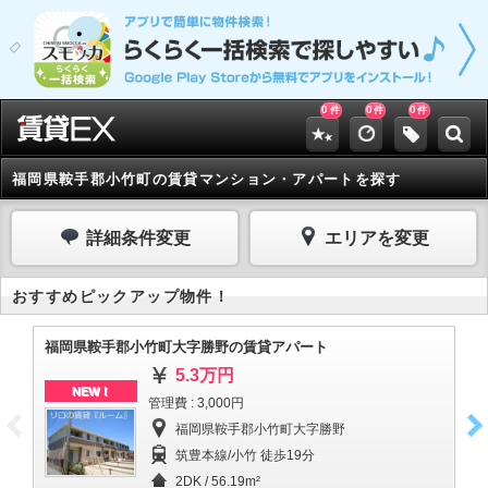
0
0
0
件
件
件
福岡県鞍手郡小竹町の賃貸マンション・アパートを探す
詳細条件変更
エリアを変更
おすすめピックアップ物件！
福岡県鞍手郡小竹町大字勝野の賃貸アパート
福
5.3万円
NEW！
管理費 : 3,000円
福岡県鞍手郡小竹町大字勝野
筑豊本線/小竹 徒歩19分
2DK / 56.19m²