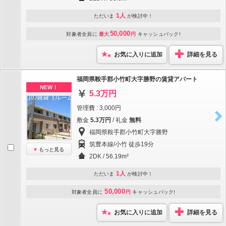
1人
ただいま
が検討中！
50,000
対象者全員に
最大
円
キャッシュバック!
お気に入りに追加
詳細を見る
福岡県鞍手郡小竹町大字勝野の賃貸アパート
NEW！
5.3万円
管理費 : 3,000円
敷金
5.3万円
/ 礼金
無料
福岡県鞍手郡小竹町大字勝野
筑豊本線/小竹 徒歩19分
もっと見る
2DK / 56.19m²
1人
ただいま
が検討中！
50,000
対象者全員に
円
キャッシュバック!
お気に入りに追加
詳細を見る