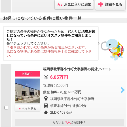
お気に入りに追加
詳細を見る
お探しになっている条件に近い物件一覧
ご指定の条件の物件が少なかったため、代わりに
現在お探
しになっている条件に近いオススメ物件をご用意しまし
た！
是非チェックしてください。
＊引き継がれていない条件がある場合がございます。
気になる物件がある際は物件情報を十分に確認して下さ
い。
福岡県鞍手郡小竹町大字勝野の賃貸アパート
NEW！
6.05万円
管理費 : 2,600円
敷金
無料
/ 礼金
6.05万円
福岡県鞍手郡小竹町大字勝野
筑豊本線/小竹 徒歩14分
もっと見る
2LDK / 58.6m²
1人
ただいま
が検討中！