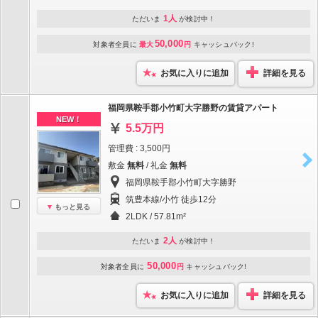
1人
ただいま
が検討中！
50,000
対象者全員に
最大
円
キャッシュバック!
お気に入りに追加
詳細を見る
福岡県鞍手郡小竹町大字勝野の賃貸アパート
NEW！
5.5万円
管理費 : 3,500円
敷金
無料
/ 礼金
無料
福岡県鞍手郡小竹町大字勝野
筑豊本線/小竹 徒歩12分
もっと見る
2LDK / 57.81m²
2人
ただいま
が検討中！
50,000
対象者全員に
円
キャッシュバック!
お気に入りに追加
詳細を見る