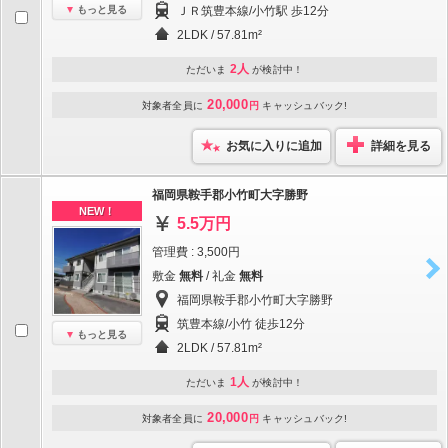
もっと見る
ＪＲ筑豊本線/小竹駅 歩12分
2LDK / 57.81m²
2人
ただいま
が検討中！
20,000
対象者全員に
円
キャッシュバック!
お気に入りに追加
詳細を見る
福岡県鞍手郡小竹町大字勝野
NEW！
5.5万円
管理費 : 3,500円
敷金
無料
/ 礼金
無料
福岡県鞍手郡小竹町大字勝野
筑豊本線/小竹 徒歩12分
もっと見る
2LDK / 57.81m²
1人
ただいま
が検討中！
20,000
対象者全員に
円
キャッシュバック!