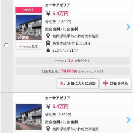
カーサアゼリア
NEW！
5.4万円
管理費 : 3,500円
敷金
無料
/ 礼金
無料
福岡県鞍手郡小竹町大字勝野
筑豊本線/小竹 徒歩10分
もっと見る
2LDK / 57.81m²
1人
ただいま
が検討中！
50,000
対象者全員に
円
キャッシュバック!
お気に入りに追加
詳細を見る
カーサアゼリア
5.4万円
管理費 : 3,500円
敷金
無料
/ 礼金
無料
福岡県鞍手郡小竹町大字勝野