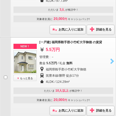
4LDK / 97.73m²
3人
ただいま
が検討中！
20,000
対象者全員に
円
キャッシュバック!
お気に入りに追加
詳細を見る
[一戸建] 福岡県鞍手郡小竹町大字御徳 の賃貸
NEW！
5.5万円
管理費 : －
敷金
5.5万円
/ 礼金
無料
福岡県鞍手郡小竹町大字御徳
筑豊本線/勝野 徒歩17分
もっと見る
4LDK / 124.29m²
10人以上
ただいま
が検討中！
20,000
対象者全員に
円
キャッシュバック!
お気に入りに追加
詳細を見る