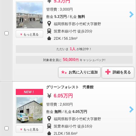
5.3万円
管理費 : 3,000円
敷金
5.3万円
/ 礼金
無料
福岡県鞍手郡小竹町大字勝野
筑豊本線/小竹 徒歩20分
もっと見る
2DK / 56.19m²
1人
ただいま
が検討中！
50,000
対象者全員に
円
キャッシュバック!
お気に入りに追加
詳細を見る
グリーンフォレスト 弐番館
NEW！
6.05万円
管理費 : 2,600円
敷金
無料
/ 礼金
6.05万円
福岡県鞍手郡小竹町大字勝野
筑豊本線/小竹 徒歩16分
もっと見る
2LDK / 58.6m²