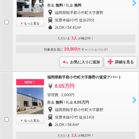
敷金
無料
/ 礼金
無料
福岡県鞍手郡小竹町大字勝野
筑豊本線/小竹 徒歩20分
もっと見る
2LDK / 54.81m²
3人
ただいま
が検討中！
20,000
対象者全員に
円
キャッシュバック!
お気に入りに追加
詳細を見る
福岡県鞍手郡小竹町大字勝野の賃貸アパート
NEW！
6.05万円
管理費 : 2,600円
敷金
無料
/ 礼金
6.05万円
福岡県鞍手郡小竹町大字勝野
筑豊本線/小竹 徒歩14分
もっと見る
2LDK / 58.6m²
1人
ただいま
が検討中！