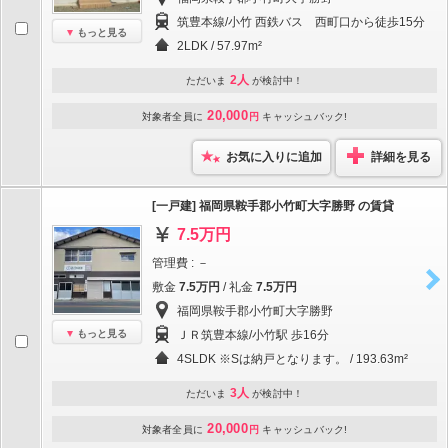
筑豊本線/小竹 西鉄バス 西町口から徒歩15分
もっと見る
2LDK / 57.97m²
2人
ただいま
が検討中！
20,000
対象者全員に
円
キャッシュバック!
お気に入りに追加
詳細を見る
[一戸建] 福岡県鞍手郡小竹町大字勝野 の賃貸
7.5万円
管理費 : －
敷金
7.5万円
/ 礼金
7.5万円
福岡県鞍手郡小竹町大字勝野
もっと見る
ＪＲ筑豊本線/小竹駅 歩16分
4SLDK ※Sは納戸となります。 / 193.63m²
3人
ただいま
が検討中！
20,000
対象者全員に
円
キャッシュバック!