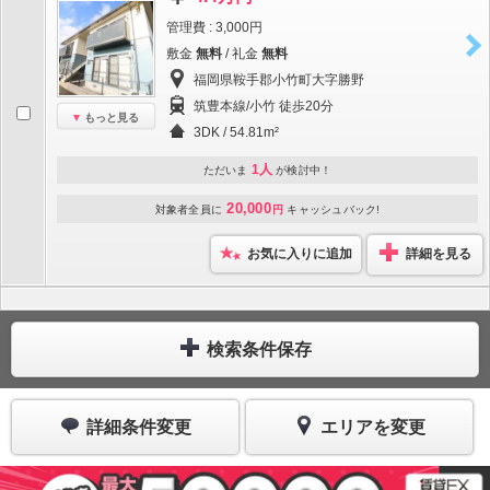
管理費 : 3,000円
敷金
無料
/ 礼金
無料
福岡県鞍手郡小竹町大字勝野
筑豊本線/小竹 徒歩20分
もっと見る
3DK / 54.81m²
1人
ただいま
が検討中！
20,000
対象者全員に
円
キャッシュバック!
お気に入りに追加
詳細を見る
検索条件保存
詳細条件変更
エリアを変更