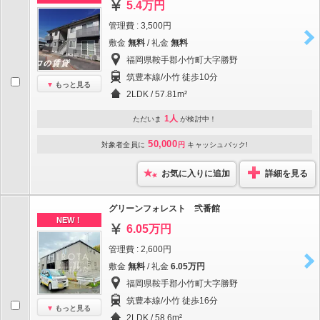
5.4万円
管理費 : 3,500円
敷金
無料
/ 礼金
無料
福岡県鞍手郡小竹町大字勝野
筑豊本線/小竹 徒歩10分
もっと見る
2LDK / 57.81m²
1人
ただいま
が検討中！
50,000
対象者全員に
円
キャッシュバック!
お気に入りに追加
詳細を見る
グリーンフォレスト 弐番館
NEW！
6.05万円
管理費 : 2,600円
敷金
無料
/ 礼金
6.05万円
福岡県鞍手郡小竹町大字勝野
筑豊本線/小竹 徒歩16分
もっと見る
2LDK / 58.6m²