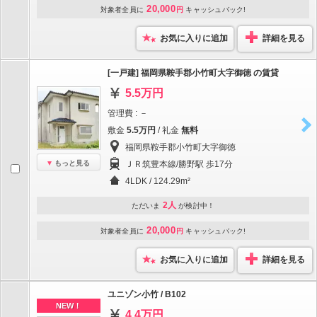
20,000
対象者全員に
円
キャッシュバック!
お気に入りに追加
詳細を見る
[一戸建] 福岡県鞍手郡小竹町大字御徳 の賃貸
5.5万円
管理費 : －
敷金
5.5万円
/ 礼金
無料
福岡県鞍手郡小竹町大字御徳
もっと見る
ＪＲ筑豊本線/勝野駅 歩17分
4LDK / 124.29m²
2人
ただいま
が検討中！
20,000
対象者全員に
円
キャッシュバック!
お気に入りに追加
詳細を見る
ユニゾン小竹 / B102
NEW！
4.4万円