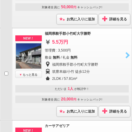
50,000
対象者全員に
円
キャッシュバック!
お気に入りに追加
詳細を見る
福岡県鞍手郡小竹町大字勝野
NEW！
5.5万円
管理費 : 3,500円
敷金
無料
/ 礼金
無料
福岡県鞍手郡小竹町大字勝野
筑豊本線/小竹 徒歩12分
もっと見る
2LDK / 57.81m²
1人
ただいま
が検討中！
20,000
対象者全員に
円
キャッシュバック!
お気に入りに追加
詳細を見る
カーサアゼリア
NEW！