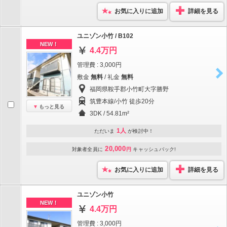
お気に入りに追加
詳細を見る
ユニゾン小竹 / B102
NEW！
4.4万円
管理費 : 3,000円
敷金
無料
/ 礼金
無料
福岡県鞍手郡小竹町大字勝野
筑豊本線/小竹 徒歩20分
もっと見る
3DK / 54.81m²
1人
ただいま
が検討中！
20,000
対象者全員に
円
キャッシュバック!
お気に入りに追加
詳細を見る
ユニゾン小竹
NEW！
4.4万円
管理費 : 3,000円