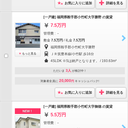
お気に入りに追加
詳細を見る
[一戸建] 福岡県鞍手郡小竹町大字勝野 の賃貸
7.5万円
管理費 : －
敷金
7.5万円
/ 礼金
7.5万円
福岡県鞍手郡小竹町大字勝野
もっと見る
ＪＲ筑豊本線/小竹駅 歩16分
4SLDK ※Sは納戸となります。 / 193.63m²
3人
ただいま
が検討中！
20,000
対象者全員に
円
キャッシュバック!
お気に入りに追加
詳細を見る
[一戸建] 福岡県鞍手郡小竹町大字御徳 の賃貸
NEW！
5.5万円
管理費 : －