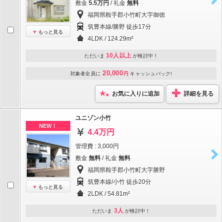
敷金
5.5万円
/ 礼金
無料
福岡県鞍手郡小竹町大字御徳
筑豊本線/勝野 徒歩17分
もっと見る
4LDK / 124.29m²
10人以上
ただいま
が検討中！
20,000
対象者全員に
円
キャッシュバック!
お気に入りに追加
詳細を見る
ユニゾン小竹
NEW！
4.4万円
管理費 : 3,000円
敷金
無料
/ 礼金
無料
福岡県鞍手郡小竹町大字勝野
筑豊本線/小竹 徒歩20分
もっと見る
2LDK / 54.81m²
3人
ただいま
が検討中！