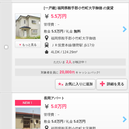
[一戸建] 福岡県鞍手郡小竹町大字御徳 の賃貸
5.5万円
管理費 : －
敷金
5.5万円
/ 礼金
無料
福岡県鞍手郡小竹町大字御徳
もっと見る
ＪＲ筑豊本線/勝野駅 歩17分
4LDK / 124.29m²
2人
ただいま
が検討中！
20,000
対象者全員に
円
キャッシュバック!
お気に入りに追加
詳細を見る
長岡アパート
NEW！
5.0万円
管理費 : －
敷金
5.0万円
/ 礼金
5.0万円
福岡県鞍手郡小竹町大字勝野