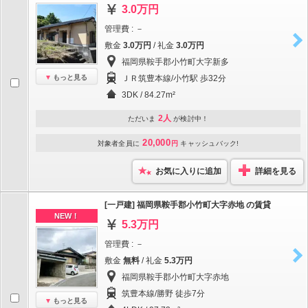
3.0万円
管理費 : －
敷金
3.0万円
/ 礼金
3.0万円
福岡県鞍手郡小竹町大字新多
もっと見る
ＪＲ筑豊本線/小竹駅 歩32分
3DK / 84.27m²
2人
ただいま
が検討中！
20,000
対象者全員に
円
キャッシュバック!
お気に入りに追加
詳細を見る
[一戸建] 福岡県鞍手郡小竹町大字赤地 の賃貸
NEW！
5.3万円
管理費 : －
敷金
無料
/ 礼金
5.3万円
福岡県鞍手郡小竹町大字赤地
筑豊本線/勝野 徒歩7分
もっと見る