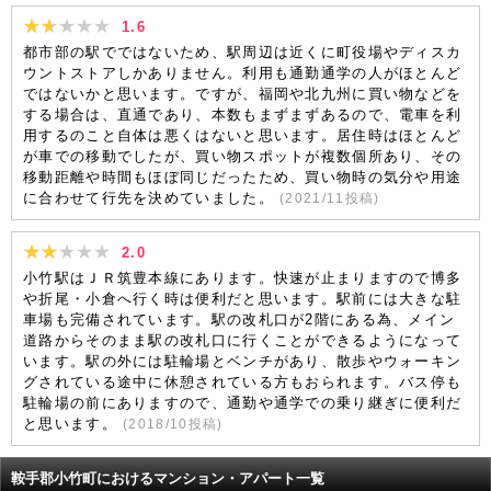
1.6
都市部の駅でではないため、駅周辺は近くに町役場やディスカ
ウントストアしかありません。利用も通勤通学の人がほとんど
ではないかと思います。ですが、福岡や北九州に買い物などを
する場合は、直通であり、本数もまずまずあるので、電車を利
用するのこと自体は悪くはないと思います。居住時はほとんど
が車での移動でしたが、買い物スポットが複数個所あり、その
移動距離や時間もほぼ同じだったため、買い物時の気分や用途
に合わせて行先を決めていました。
(
2021/11
投稿)
2.0
小竹駅はＪＲ筑豊本線にあります。快速が止まりますので博多
や折尾・小倉へ行く時は便利だと思います。駅前には大きな駐
車場も完備されています。駅の改札口が2階にある為、メイン
道路からそのまま駅の改札口に行くことができるようになって
います。駅の外には駐輪場とベンチがあり、散歩やウォーキン
グされている途中に休憩されている方もおられます。バス停も
駐輪場の前にありますので、通勤や通学での乗り継ぎに便利だ
と思います。
(
2018/10
投稿)
鞍手郡小竹町におけるマンション・アパート一覧