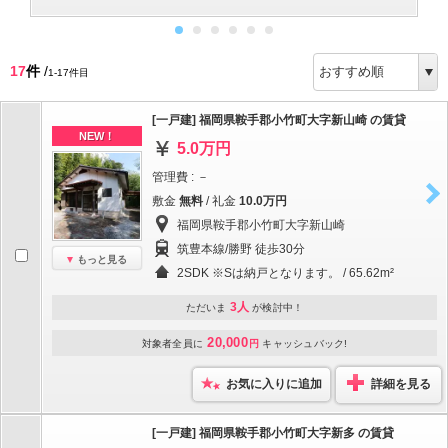
17
件
/
1-17件目
[一戸建] 福岡県鞍手郡小竹町大字新山崎 の賃貸
NEW！
5.0万円
管理費 : －
敷金
無料
/ 礼金
10.0万円
福岡県鞍手郡小竹町大字新山崎
筑豊本線/勝野 徒歩30分
もっと見る
2SDK ※Sは納戸となります。 / 65.62m²
3人
ただいま
が検討中！
20,000
対象者全員に
円
キャッシュバック!
お気に入りに追加
詳細を見る
[一戸建] 福岡県鞍手郡小竹町大字新多 の賃貸