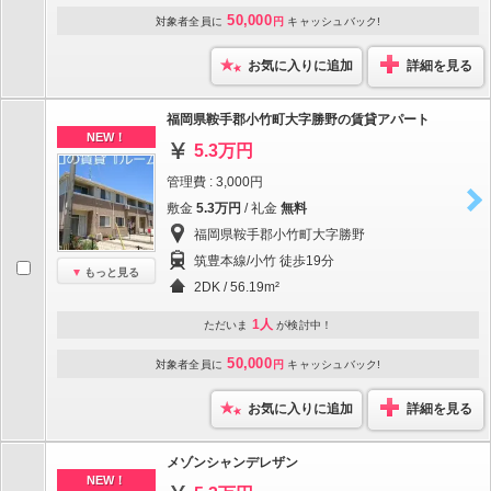
50,000
対象者全員に
円
キャッシュバック!
お気に入りに追加
詳細を見る
福岡県鞍手郡小竹町大字勝野の賃貸アパート
NEW！
5.3万円
管理費 : 3,000円
敷金
5.3万円
/ 礼金
無料
福岡県鞍手郡小竹町大字勝野
筑豊本線/小竹 徒歩19分
もっと見る
2DK / 56.19m²
1人
ただいま
が検討中！
50,000
対象者全員に
円
キャッシュバック!
お気に入りに追加
詳細を見る
メゾンシャンデレザン
NEW！