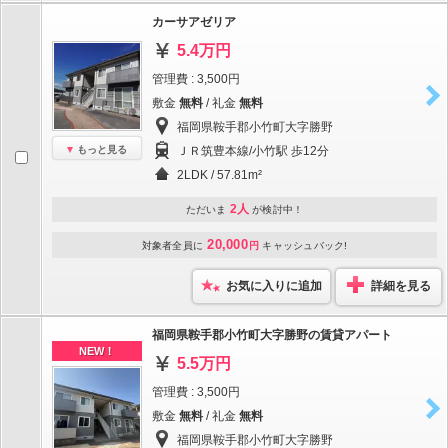
カーサアゼリア
5.4万円
管理費 : 3,500円
敷金
無料
/ 礼金
無料
福岡県鞍手郡小竹町大字勝野
もっと見る
ＪＲ筑豊本線/小竹駅 歩12分
2LDK / 57.81m²
2人
ただいま
が検討中！
20,000
対象者全員に
円
キャッシュバック!
お気に入りに追加
詳細を見る
福岡県鞍手郡小竹町大字勝野の賃貸アパート
NEW！
5.5万円
管理費 : 3,500円
敷金
無料
/ 礼金
無料
福岡県鞍手郡小竹町大字勝野