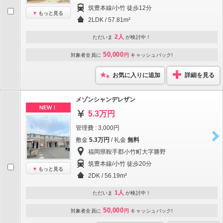
筑豊本線/小竹 徒歩12分
もっと見る
2LDK / 57.81m²
2人
ただいま
が検討中！
50,000
対象者全員に
円
キャッシュバック!
お気に入りに追加
詳細を見る
メゾンシャンデレザン
NEW！
5.3万円
管理費 : 3,000円
敷金
5.3万円
/ 礼金
無料
福岡県鞍手郡小竹町大字勝野
筑豊本線/小竹 徒歩20分
もっと見る
2DK / 56.19m²
1人
ただいま
が検討中！
50,000
対象者全員に
円
キャッシュバック!