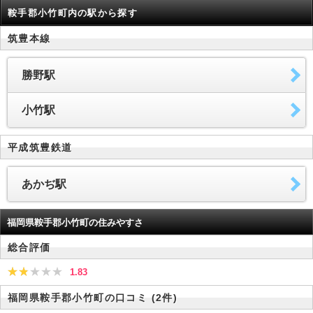
鞍手郡小竹町内の駅から探す
筑豊本線
勝野駅
小竹駅
平成筑豊鉄道
あかぢ駅
福岡県鞍手郡小竹町の住みやすさ
総合評価
1.83
福岡県鞍手郡小竹町の口コミ
(2件)