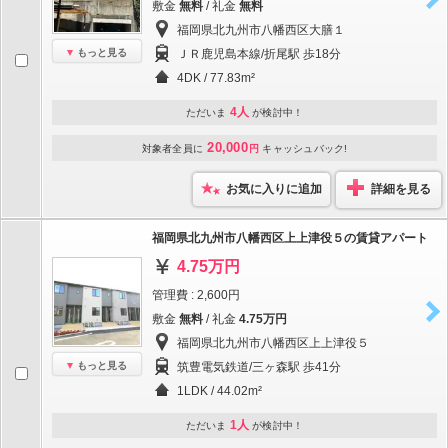
敷金
無料
/ 礼金
無料
福岡県北九州市八幡西区大膳１
もっと見る
ＪＲ鹿児島本線/折尾駅 歩18分
4DK / 77.83m²
4人
ただいま
が検討中！
20,000
対象者全員に
円
キャッシュバック!
お気に入りに追加
詳細を見る
福岡県北九州市八幡西区上上津役５の賃貸アパート
4.75万円
管理費 : 2,600円
敷金
無料
/ 礼金
4.75万円
福岡県北九州市八幡西区上上津役５
もっと見る
筑豊電気鉄道/三ヶ森駅 歩41分
1LDK / 44.02m²
1人
ただいま
が検討中！