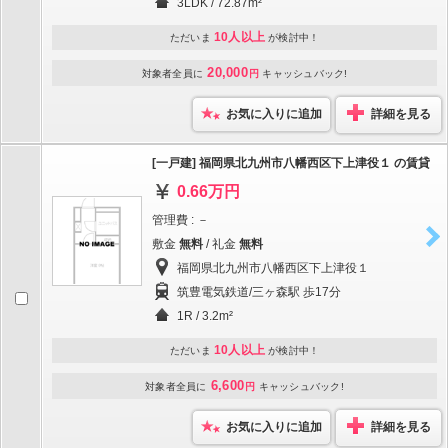
3LDK / 72.87m²
10人以上
ただいま
が検討中！
20,000
対象者全員に
円
キャッシュバック!
お気に入りに追加
詳細を見る
[一戸建] 福岡県北九州市八幡西区下上津役１ の賃貸
0.66万円
管理費 : －
敷金
無料
/ 礼金
無料
福岡県北九州市八幡西区下上津役１
筑豊電気鉄道/三ヶ森駅 歩17分
1R / 3.2m²
10人以上
ただいま
が検討中！
6,600
対象者全員に
円
キャッシュバック!
お気に入りに追加
詳細を見る