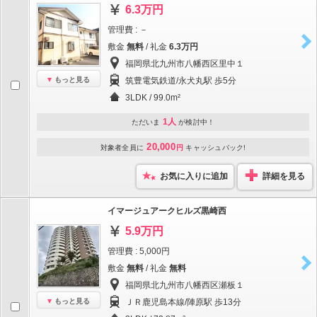
6.3万円
管理費 : －
敷金
無料
/ 礼金
6.3万円
福岡県北九州市八幡西区里中１
もっと見る
筑豊電気鉄道/永犬丸駅 歩5分
3LDK / 99.0m²
1人
ただいま
が検討中！
20,000
対象者全員に
円
キャッシュバック!
お気に入りに追加
詳細を見る
イマージュアークヒルズ黒崎西
5.9万円
管理費 : 5,000円
敷金
無料
/ 礼金
無料
福岡県北九州市八幡西区瀬板１
もっと見る
ＪＲ鹿児島本線/陣原駅 歩13分