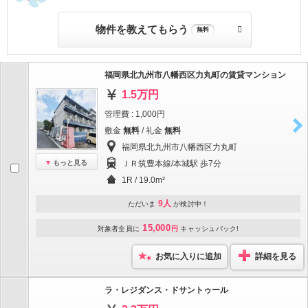
物件を教えてもらう
無料
福岡県北九州市八幡西区力丸町の賃貸マンション
1.5万円
管理費 : 1,000円
敷金
無料
/ 礼金
無料
福岡県北九州市八幡西区力丸町
もっと見る
ＪＲ筑豊本線/本城駅 歩7分
1R / 19.0m²
9人
ただいま
が検討中！
15,000
対象者全員に
円
キャッシュバック!
お気に入りに追加
詳細を見る
ラ・レジダンス・ドサントゥール