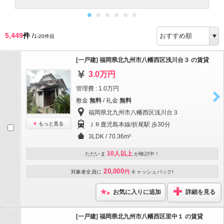
5,449
件
/
1-20件目
[一戸建] 福岡県北九州市八幡西区浅川台３ の賃貸
3.0万円
管理費 : 1.0万円
敷金
無料
/ 礼金
無料
福岡県北九州市八幡西区浅川台３
もっと見る
ＪＲ鹿児島本線/折尾駅 歩30分
3LDK / 70.36m²
10人以上
ただいま
が検討中！
20,000
対象者全員に
円
キャッシュバック!
お気に入りに追加
詳細を見る
[一戸建] 福岡県北九州市八幡西区里中１ の賃貸