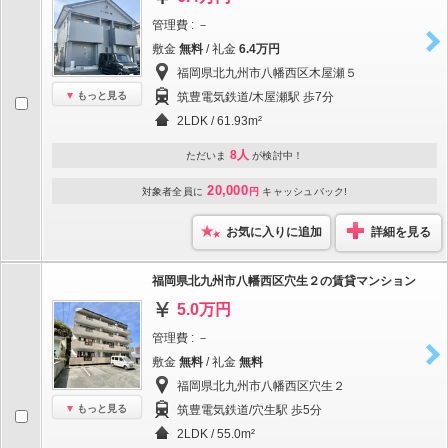
管理費 : －
敷金
無料
/ 礼金
6.4万円
福岡県北九州市八幡西区木屋瀬５
もっと見る
筑豊電気鉄道/木屋瀬駅 歩7分
2LDK / 61.93m²
8人
ただいま
が検討中！
20,000
対象者全員に
円
キャッシュバック!
お気に入りに追加
詳細を見る
福岡県北九州市八幡西区穴生２の賃貸マンション
5.0万円
管理費 : －
敷金
無料
/ 礼金
無料
福岡県北九州市八幡西区穴生２
もっと見る
筑豊電気鉄道/穴生駅 歩5分
2LDK / 55.0m²