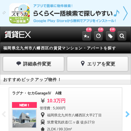
0
0
0
件
件
件
福岡県北九州市八幡西区の賃貸マンション・アパートを探す
詳細条件変更
エリアを変更
おすすめピックアップ物件！
ラグナ・セカGarageⅣ A棟
ラ
10.3万円
NEW！
管理費 : 5,000円
福岡県北九州市八幡西区大平2丁目
筑豊電気鉄道/三ヶ森 徒歩27分
2LDK / 99.33m²