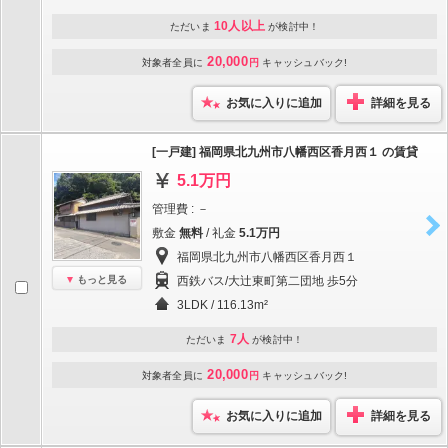
10人以上
ただいま
が検討中！
20,000
対象者全員に
円
キャッシュバック!
お気に入りに追加
詳細を見る
[一戸建] 福岡県北九州市八幡西区香月西１ の賃貸
5.1万円
管理費 : －
敷金
無料
/ 礼金
5.1万円
福岡県北九州市八幡西区香月西１
もっと見る
西鉄バス/大辻東町第二団地 歩5分
3LDK / 116.13m²
7人
ただいま
が検討中！
20,000
対象者全員に
円
キャッシュバック!
お気に入りに追加
詳細を見る