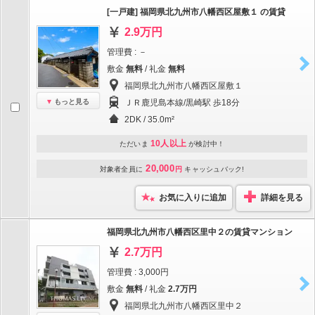
[一戸建] 福岡県北九州市八幡西区屋敷１ の賃貸
2.9万円
管理費 : －
敷金
無料
/ 礼金
無料
福岡県北九州市八幡西区屋敷１
もっと見る
ＪＲ鹿児島本線/黒崎駅 歩18分
2DK / 35.0m²
10人以上
ただいま
が検討中！
20,000
対象者全員に
円
キャッシュバック!
お気に入りに追加
詳細を見る
福岡県北九州市八幡西区里中２の賃貸マンション
2.7万円
管理費 : 3,000円
敷金
無料
/ 礼金
2.7万円
福岡県北九州市八幡西区里中２