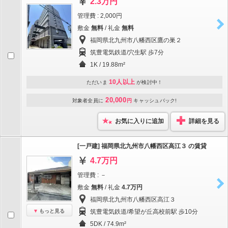
2.3万円
管理費 : 2,000円
敷金
無料
/ 礼金
無料
福岡県北九州市八幡西区鷹の巣２
筑豊電気鉄道/穴生駅 歩7分
1K / 19.88m²
10人以上
ただいま
が検討中！
20,000
対象者全員に
円
キャッシュバック!
お気に入りに追加
詳細を見る
[一戸建] 福岡県北九州市八幡西区高江３ の賃貸
4.7万円
管理費 : －
敷金
無料
/ 礼金
4.7万円
福岡県北九州市八幡西区高江３
もっと見る
筑豊電気鉄道/希望が丘高校前駅 歩10分
5DK / 74.9m²