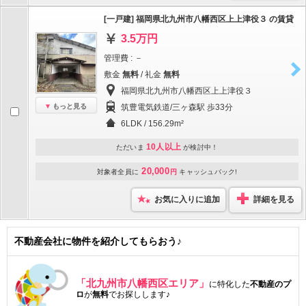
[一戸建] 福岡県北九州市八幡西区上上津役３ の賃貸
3.5万円
管理費 : －
敷金
無料
/ 礼金
無料
福岡県北九州市八幡西区上上津役３
もっと見る
筑豊電気鉄道/三ヶ森駅 歩33分
6LDK / 156.29m²
10人以上
ただいま
が検討中！
20,000
対象者全員に
円
キャッシュバック!
お気に入りに追加
詳細を見る
不動産会社に物件を紹介してもらおう♪
「北九州市八幡西区エリア」
に特化した
不動産のプ
ロ
が
無料
でお探しします♪