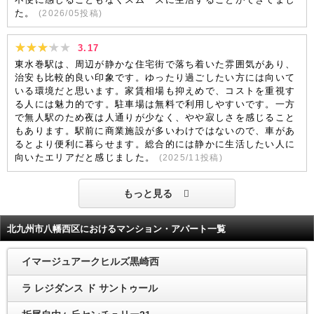
た。
(
2026/05
投稿)
3.17
東水巻駅は、周辺が静かな住宅街で落ち着いた雰囲気があり、
治安も比較的良い印象です。ゆったり過ごしたい方には向いて
いる環境だと思います。家賃相場も抑えめで、コストを重視す
る人には魅力的です。駐車場は無料で利用しやすいです。一方
で無人駅のため夜は人通りが少なく、やや寂しさを感じること
もあります。駅前に商業施設が多いわけではないので、車があ
るとより便利に暮らせます。総合的には静かに生活したい人に
向いたエリアだと感じました。
(
2025/11
投稿)
もっと見る
北九州市八幡西区におけるマンション・アパート一覧
イマージュアークヒルズ黒崎西
ラ レジダンス ド サントゥール