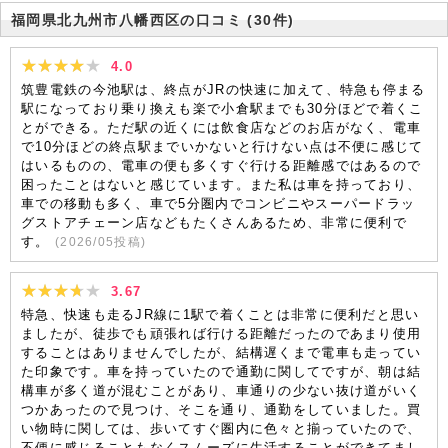
福岡県北九州市八幡西区の口コミ
(30件)
4.0
筑豊電鉄の今池駅は、終点がJRの快速に加えて、特急も停まる
駅になっており乗り換えも楽で小倉駅までも30分ほどで着くこ
とができる。ただ駅の近くには飲食店などのお店がなく、電車
で10分ほどの終点駅までいかないと行けない点は不便に感じて
はいるものの、電車の便も多くすぐ行ける距離感ではあるので
困ったことはないと感じています。また私は車を持っており、
車での移動も多く、車で5分圏内でコンビニやスーパードラッ
グストアチェーン店などもたくさんあるため、非常に便利で
す。
(
2026/05
投稿)
3.67
特急、快速も走るJR線に1駅で着くことは非常に便利だと思い
ましたが、徒歩でも頑張れば行ける距離だったのであまり使用
することはありませんでしたが、結構遅くまで電車も走ってい
た印象です。車を持っていたので通勤に関してですが、朝は結
構車が多く道が混むことがあり、車通りの少ない抜け道がいく
つかあったので見つけ、そこを通り、通勤をしていました。買
い物時に関しては、歩いてすぐ圏内に色々と揃っていたので、
不便に感じることもなくスムーズに生活することができてまし