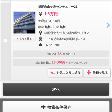
折尾自由ケ丘センチュリー21
1.6万円
管理費 : 3,000円
敷金
無料
/ 礼金
無料
福岡県北九州市八幡西区浅川台２
もっと見る
ＪＲ鹿児島本線/折尾駅 歩26分
1K / 21.6m²
5人
ただいま
が検討中！
16,000
対象者全員に
円
キャッシュバック!
お気に入りに追加
詳細を見る
次へ
検索条件保存