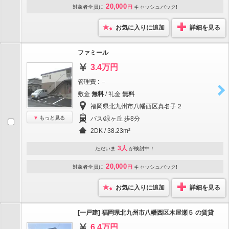
20,000
対象者全員に
円
キャッシュバック!
お気に入りに追加
詳細を見る
ファミール
3.4万円
管理費 : －
敷金
無料
/ 礼金
無料
福岡県北九州市八幡西区真名子２
もっと見る
バス/緑ヶ丘 歩8分
2DK / 38.23m²
3人
ただいま
が検討中！
20,000
対象者全員に
円
キャッシュバック!
お気に入りに追加
詳細を見る
[一戸建] 福岡県北九州市八幡西区木屋瀬５ の賃貸
6.4万円