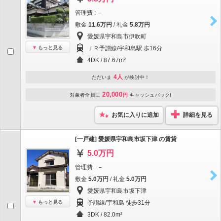
管理費 : －
敷金
11.6万円
/ 礼金
5.8万円
愛媛県宇和島市伊吹町
もっと見る
ＪＲ予讃線/宇和島駅 歩16分
4DK / 87.67m²
4人
ただいま
が検討中！
20,000
対象者全員に
円
キャッシュバック!
お気に入りに追加
詳細を見る
[一戸建] 愛媛県宇和島市坂下津 の賃貸
5.0万円
管理費 : －
敷金
5.0万円
/ 礼金
5.0万円
愛媛県宇和島市坂下津
もっと見る
予讃線/宇和島 徒歩31分
3DK / 82.0m²