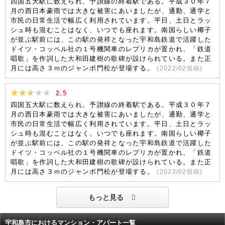
四国五大駅に数えられ、予讃線の終着駅である。平成３０年７
月の西日本豪雨では大きな被害にあいましたが、通勤、通学と
市民の日常生活で幅広く利用されています。平日、土日とラッ
シュ時も混むことはなく、いつでも座れます。南国らしい椰子
が並ぶ駅前には、この駅の発祥となった宇和島鉄道で活躍した
ドイツ・コッペル社の１号機関車のレプリカが置かれ、「鉄道
唱歌」を作詞した大和田建樹の歌碑が設けられている。また正
月には高さ３ｍのジャンボ門松が登場する。
(
2022/02
投稿)
2.5
四国五大駅に数えられ、予讃線の終着駅である。平成３０年７
月の西日本豪雨では大きな被害にあいましたが、通勤、通学と
市民の日常生活で幅広く利用されています。平日、土日とラッ
シュ時も混むことはなく、いつでも座れます。南国らしい椰子
が並ぶ駅前には、この駅の発祥となった宇和島鉄道で活躍した
ドイツ・コッペル社の１号機関車のレプリカが置かれ、「鉄道
唱歌」を作詞した大和田建樹の歌碑が設けられている。また正
月には高さ３ｍのジャンボ門松が登場する。
(
2022/02
投稿)
もっと見る
宇和島市におけるマンション・アパート一覧