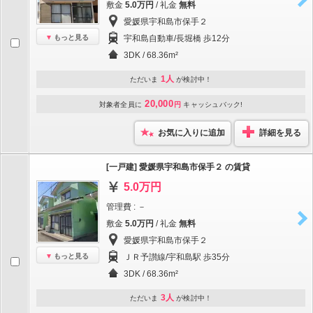
敷金
5.0万円
/ 礼金
無料
愛媛県宇和島市保手２
もっと見る
宇和島自動車/長堀橋 歩12分
3DK / 68.36m²
1人
ただいま
が検討中！
20,000
対象者全員に
円
キャッシュバック!
お気に入りに追加
詳細を見る
[一戸建] 愛媛県宇和島市保手２ の賃貸
5.0万円
管理費 : －
敷金
5.0万円
/ 礼金
無料
愛媛県宇和島市保手２
もっと見る
ＪＲ予讃線/宇和島駅 歩35分
3DK / 68.36m²
3人
ただいま
が検討中！