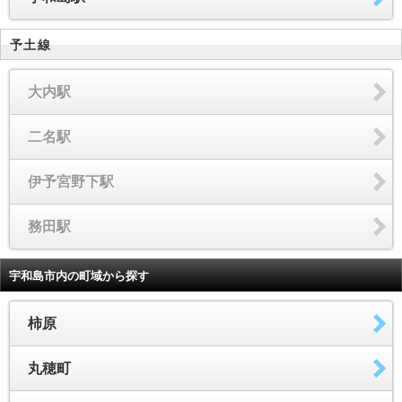
予土線
大内駅
二名駅
伊予宮野下駅
務田駅
宇和島市内の町域から探す
柿原
丸穂町