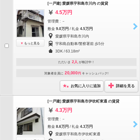
[一戸建] 愛媛県宇和島市川内 の賃貸
4.5万円
管理費 : －
敷金
9.0万円
/ 礼金
4.5万円
愛媛県宇和島市川内
もっと見る
宇和島自動車/警察署前 歩5分
3DK / 63.18m²
2人
ただいま
が検討中！
20,000
対象者全員に
円
キャッシュバック!
お気に入りに追加
詳細を見る
[一戸建] 愛媛県宇和島市伊吹町東通 の賃貸
4.3万円
管理費 : －
敷金
8.6万円
/ 礼金
4.3万円
愛媛県宇和島市伊吹町東通