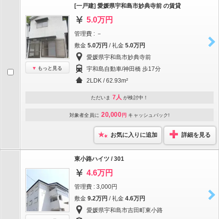
[一戸建] 愛媛県宇和島市妙典寺前 の賃貸
5.0万円
管理費 : －
敷金
5.0万円
/ 礼金
5.0万円
愛媛県宇和島市妙典寺前
もっと見る
宇和島自動車/神田橋 歩17分
2LDK / 62.93m²
7人
ただいま
が検討中！
20,000
対象者全員に
円
キャッシュバック!
お気に入りに追加
詳細を見る
東小路ハイツ / 301
4.6万円
管理費 : 3,000円
敷金
9.2万円
/ 礼金
4.6万円
愛媛県宇和島市吉田町東小路