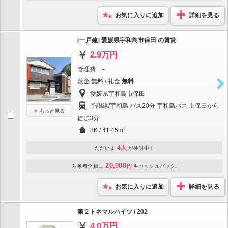
お気に入りに追加
詳細を見る
[一戸建] 愛媛県宇和島市保田 の賃貸
2.9万円
管理費 : －
敷金
無料
/ 礼金
無料
愛媛県宇和島市保田
予讃線/宇和島 バス20分 宇和島バス 上保田から
もっと見る
徒歩3分
3K / 41.45m²
4人
ただいま
が検討中！
20,000
対象者全員に
円
キャッシュバック!
お気に入りに追加
詳細を見る
第２トネマルハイツ / 202
4.0万円