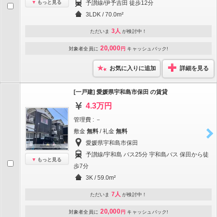
もっと見る
予讃線/伊予吉田 徒歩12分
3LDK / 70.0m²
3人
ただいま
が検討中！
20,000
対象者全員に
円
キャッシュバック!
お気に入りに追加
詳細を見る
[一戸建] 愛媛県宇和島市保田 の賃貸
4.3万円
管理費 : －
敷金
無料
/ 礼金
無料
愛媛県宇和島市保田
予讃線/宇和島 バス25分 宇和島バス 保田から徒
もっと見る
歩7分
3K / 59.0m²
7人
ただいま
が検討中！
20,000
対象者全員に
円
キャッシュバック!