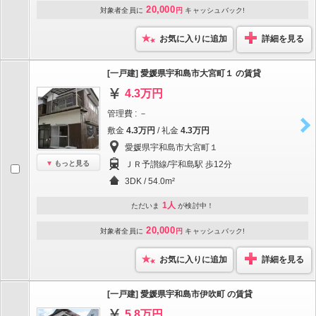
20,000
対象者全員に
円
キャッシュバック!
お気に入りに追加
詳細を見る
[一戸建] 愛媛県宇和島市大宮町１ の賃貸
4.3万円
管理費 : －
敷金
4.3万円
/ 礼金
4.3万円
愛媛県宇和島市大宮町１
もっと見る
ＪＲ予讃線/宇和島駅 歩12分
3DK / 54.0m²
1人
ただいま
が検討中！
20,000
対象者全員に
円
キャッシュバック!
お気に入りに追加
詳細を見る
[一戸建] 愛媛県宇和島市伊吹町 の賃貸
5.8万円