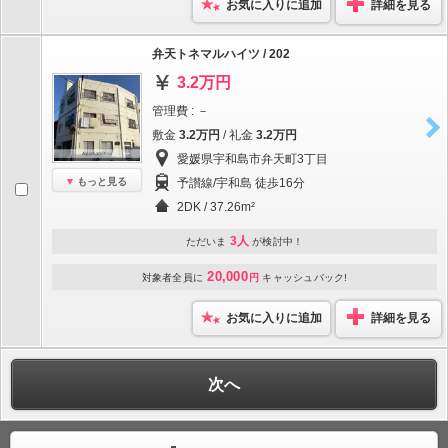
お気に入りに追加
詳細を見る
弁天トネマルハイツ / 202
3.2万円
管理費 : －
敷金
3.2万円
/ 礼金
3.2万円
愛媛県宇和島市弁天町3丁目
もっと見る
予讃線/宇和島 徒歩16分
2DK / 37.26m²
3人
ただいま
が検討中！
20,000
対象者全員に
円
キャッシュバック!
お気に入りに追加
詳細を見る
次へ