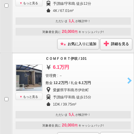
もっと見る
予讃線/宇和島 徒歩12分
4K / 67.01m²
1人
ただいま
が検討中！
20,000
対象者全員に
円
キャッシュバック!
お気に入りに追加
詳細を見る
ＣＯＭＦＯＲＴ伊吹 / 101
6.1万円
管理費 : －
敷金
12.2万円
/ 礼金
6.1万円
愛媛県宇和島市伊吹町
もっと見る
予讃線/宇和島 徒歩15分
1DK / 39.75m²
5人
ただいま
が検討中！
20,000
対象者全員に
円
キャッシュバック!