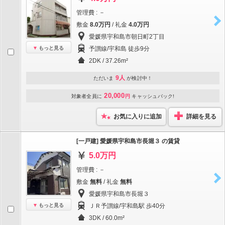
管理費 : －
敷金
8.0万円
/ 礼金
4.0万円
愛媛県宇和島市朝日町2丁目
もっと見る
予讃線/宇和島 徒歩9分
2DK / 37.26m²
9人
ただいま
が検討中！
20,000
対象者全員に
円
キャッシュバック!
お気に入りに追加
詳細を見る
[一戸建] 愛媛県宇和島市長堀３ の賃貸
5.0万円
管理費 : －
敷金
無料
/ 礼金
無料
愛媛県宇和島市長堀３
もっと見る
ＪＲ予讃線/宇和島駅 歩40分
3DK / 60.0m²