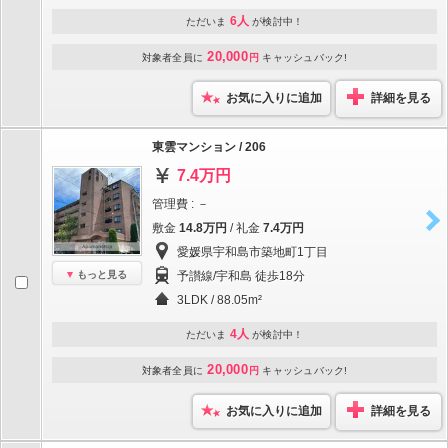
6人
ただいま
が検討中！
20,000
対象者全員に
円
キャッシュバック!
お気に入りに追加
詳細を見る
東雲マンション / 206
7.4万円
管理費 : －
敷金
14.8万円
/ 礼金
7.4万円
愛媛県宇和島市築地町1丁目
もっと見る
予讃線/宇和島 徒歩18分
3LDK / 88.05m²
4人
ただいま
が検討中！
20,000
対象者全員に
円
キャッシュバック!
お気に入りに追加
詳細を見る