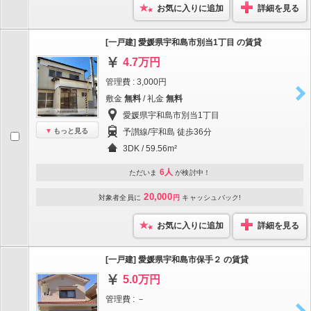
お気に入りに追加
詳細を見る
[一戸建] 愛媛県宇和島市別当1丁目 の賃貸
4.7万円
管理費 : 3,000円
敷金
無料
/ 礼金
無料
愛媛県宇和島市別当1丁目
もっと見る
予讃線/宇和島 徒歩36分
3DK / 59.56m²
6人
ただいま
が検討中！
20,000
対象者全員に
円
キャッシュバック!
お気に入りに追加
詳細を見る
[一戸建] 愛媛県宇和島市保手２ の賃貸
5.0万円
管理費 : －