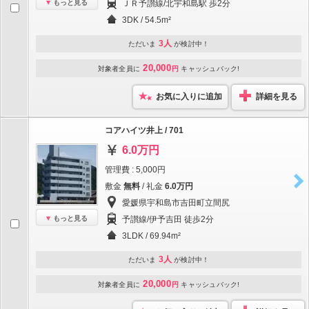
もっと見る
ＪＲ予讃線/北宇和島駅 歩2分
3DK / 54.5m²
3人
ただいま
が検討中！
20,000
対象者全員に
円
キャッシュバック!
お気に入りに追加
詳細を見る
コアハイツ井上 / 701
6.0万円
管理費 : 5,000円
敷金
無料
/ 礼金
6.0万円
愛媛県宇和島市吉田町立間尻
もっと見る
予讃線/伊予吉田 徒歩2分
3LDK / 69.94m²
3人
ただいま
が検討中！
20,000
対象者全員に
円
キャッシュバック!