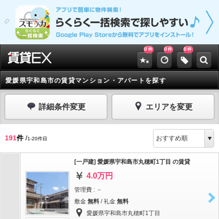
0
0
0
件
件
件
愛媛県宇和島市の賃貸マンション・アパートを探す
詳細条件変更
エリアを変更
191
件
/
1-20件目
[一戸建] 愛媛県宇和島市丸穂町1丁目 の賃貸
4.0万円
管理費 : －
敷金
無料
/ 礼金
無料
愛媛県宇和島市丸穂町1丁目