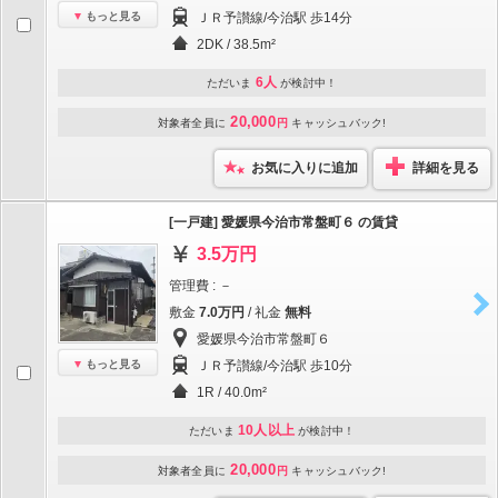
もっと見る
ＪＲ予讃線/今治駅 歩14分
2DK / 38.5m²
6人
ただいま
が検討中！
20,000
対象者全員に
円
キャッシュバック!
お気に入りに追加
詳細を見る
[一戸建] 愛媛県今治市常盤町６ の賃貸
3.5万円
管理費 : －
敷金
7.0万円
/ 礼金
無料
愛媛県今治市常盤町６
もっと見る
ＪＲ予讃線/今治駅 歩10分
1R / 40.0m²
10人以上
ただいま
が検討中！
20,000
対象者全員に
円
キャッシュバック!