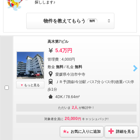
探しします♪
物件を教えてもらう
無料
高木第7ビル
5.4万円
管理費 : 4,000円
敷金
無料
/ 礼金
無料
愛媛県今治市中寺
ＪＲ予讃線/今治駅 バス7分 (バス停)徳重バス停
もっと見る
歩1分
4DK / 78.64m²
2人
ただいま
が検討中！
20,000
対象者全員に
円
キャッシュバック!
お気に入りに追加
詳細を見る