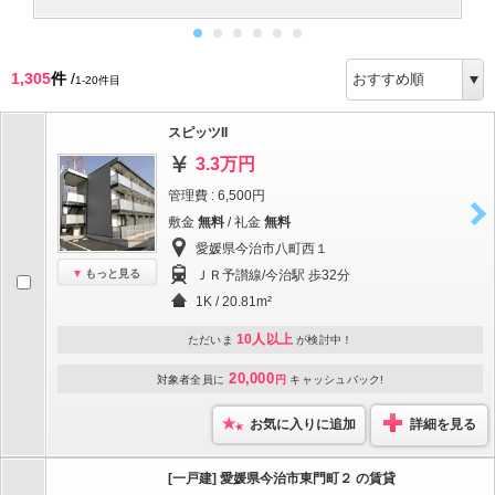
1,305
件
/
1-20件目
スピッツII
3.3万円
管理費 : 6,500円
敷金
無料
/ 礼金
無料
愛媛県今治市八町西１
もっと見る
ＪＲ予讃線/今治駅 歩32分
1K / 20.81m²
10人以上
ただいま
が検討中！
20,000
対象者全員に
円
キャッシュバック!
お気に入りに追加
詳細を見る
[一戸建] 愛媛県今治市東門町２ の賃貸