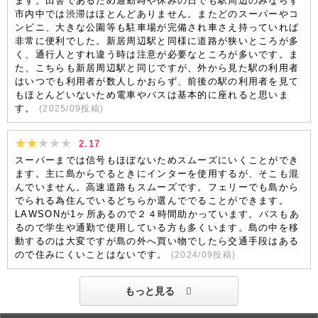
ます。田舎であるため通勤時や休みの日でも駅周辺のみならず
市内中では渋滞はほとんどありません。またどのスーパーやコ
ンビニ、大きな公園等も駐車場が完備され車さえ持っていれば
非常に便利でした。新居周辺駅と同様に道路が狭いところが多
く、通行人とすれ違う時は注意が必要なところが多いです。ま
た、こちらも新居周辺駅と同じですが、外から見た駅の利用者
はいつでも利用者が数人しかおらず、前後の駅の利用者を見て
もほとんどいないため電車やバスは基本的に座れると思いま
す。
(
2025/09
投稿)
2.17
スーパーまでは信号もほぼないためスムーズにいくことができ
ます。主に島からでるときにインターを使用するが、そこも混
んでいません。高速道路もスムーズです。フェリーでも島から
でられる為住んでいるどちらか選んででることができます。
LAWSONが1ヶ所あるので２４時間助かっています。バスもあ
るので学生や通勤で使用している方も多くいます。島の中を移
動するのは大変ですが島の外へ買い物でしたら交通手段はある
ので住みにくいことはないです。
(
2024/09
投稿)
もっと見る