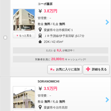
コーポ藤原
3.8万円
管理費 : －
敷金
無料
/ 礼金
無料
愛媛県今治市横田町１
もっと見る
ＪＲ予讃線/伊予富田駅 歩17分
2DK / 42.45m²
6人
ただいま
が検討中！
20,000
対象者全員に
円
キャッシュバック!
お気に入りに追加
詳細を見る
SORANOMICHI
3.5万円
管理費 : －
敷金
無料
/ 礼金
無料
愛媛県今治市高部