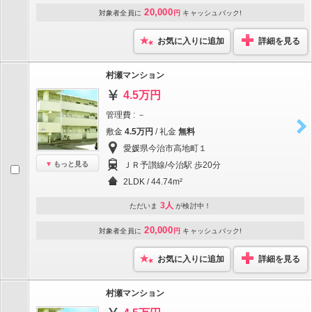
20,000
対象者全員に
円
キャッシュバック!
お気に入りに追加
詳細を見る
村瀬マンション
4.5万円
管理費 : －
敷金
4.5万円
/ 礼金
無料
愛媛県今治市高地町１
もっと見る
ＪＲ予讃線/今治駅 歩20分
2LDK / 44.74m²
3人
ただいま
が検討中！
20,000
対象者全員に
円
キャッシュバック!
お気に入りに追加
詳細を見る
村瀬マンション