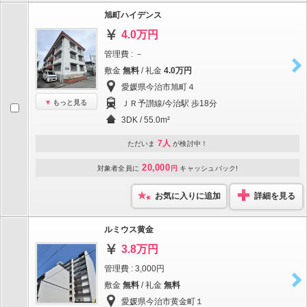
旭町ハイデンス
4.0万円
管理費 : －
敷金
無料
/ 礼金
4.0万円
愛媛県今治市旭町４
もっと見る
ＪＲ予讃線/今治駅 歩18分
3DK / 55.0m²
7人
ただいま
が検討中！
20,000
対象者全員に
円
キャッシュバック!
お気に入りに追加
詳細を見る
ルミウス黄金
3.8万円
管理費 : 3,000円
敷金
無料
/ 礼金
無料
愛媛県今治市黄金町１