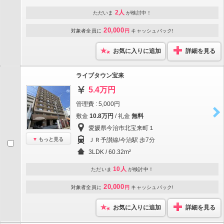
2人
ただいま
が検討中！
20,000
対象者全員に
円
キャッシュバック!
お気に入りに追加
詳細を見る
ライブタウン宝来
5.4万円
管理費 : 5,000円
敷金
10.8万円
/ 礼金
無料
愛媛県今治市北宝来町１
もっと見る
ＪＲ予讃線/今治駅 歩7分
3LDK / 60.32m²
10人
ただいま
が検討中！
20,000
対象者全員に
円
キャッシュバック!
お気に入りに追加
詳細を見る