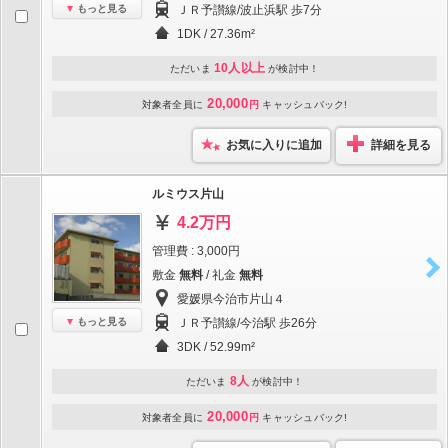
もっと見る
ＪＲ予讃線/波止浜駅 歩7分
1DK / 27.36m²
10人以上
ただいま
が検討中！
20,000
対象者全員に
円
キャッシュバック!
お気に入りに追加
詳細を見る
ルミウス片山
4.2万円
管理費 : 3,000円
敷金
無料
/ 礼金
無料
愛媛県今治市片山４
もっと見る
ＪＲ予讃線/今治駅 歩26分
3DK / 52.99m²
8人
ただいま
が検討中！
20,000
対象者全員に
円
キャッシュバック!