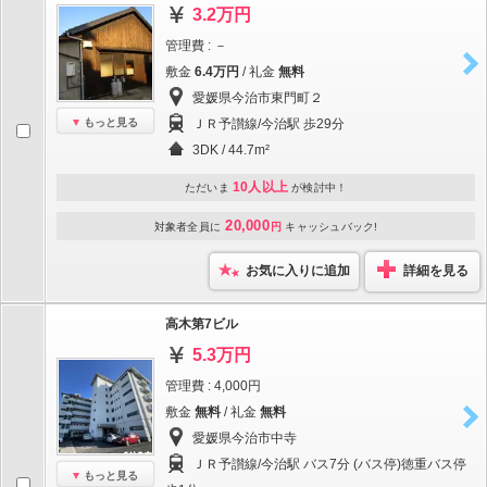
3.2万円
管理費 : －
敷金
6.4万円
/ 礼金
無料
愛媛県今治市東門町２
もっと見る
ＪＲ予讃線/今治駅 歩29分
3DK / 44.7m²
10人以上
ただいま
が検討中！
20,000
対象者全員に
円
キャッシュバック!
お気に入りに追加
詳細を見る
高木第7ビル
5.3万円
管理費 : 4,000円
敷金
無料
/ 礼金
無料
愛媛県今治市中寺
ＪＲ予讃線/今治駅 バス7分 (バス停)徳重バス停
もっと見る