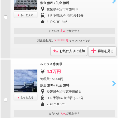
敷金
無料
/ 礼金
無料
愛媛県今治市常盤町８
もっと見る
ＪＲ予讃線/今治駅 歩19分
4LDK / 91.4m²
3人
ただいま
が検討中！
20,000
対象者全員に
円
キャッシュバック!
お気に入りに追加
詳細を見る
ルミウス恵美須
4.1万円
管理費 : 5,000円
敷金
無料
/ 礼金
無料
愛媛県今治市恵美須町３
もっと見る
ＪＲ予讃線/今治駅 歩22分
2DK / 50.0m²
2人
ただいま
が検討中！