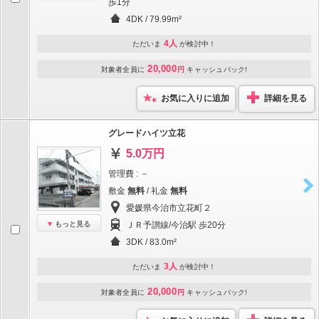
歩1分
4DK / 79.99m²
4人
ただいま
が検討中！
20,000
対象者全員に
円
キャッシュバック!
お気に入りに追加
詳細を見る
グレードハイツ立花
5.0万円
管理費 : －
敷金
無料
/ 礼金
無料
愛媛県今治市立花町２
もっと見る
ＪＲ予讃線/今治駅 歩20分
3DK / 83.0m²
3人
ただいま
が検討中！
20,000
対象者全員に
円
キャッシュバック!