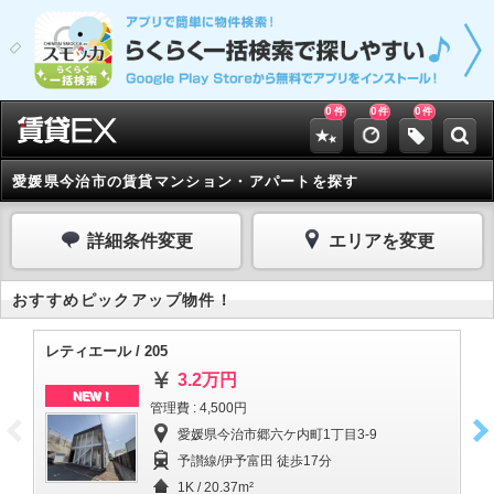
0
0
0
件
件
件
愛媛県今治市の賃貸マンション・アパートを探す
詳細条件変更
エリアを変更
おすすめピックアップ物件！
レティエール / 205
ma
3.2万円
NEW！
管理費 : 4,500円
愛媛県今治市郷六ケ内町1丁目3-9
予讃線/伊予富田 徒歩17分
1K / 20.37m²