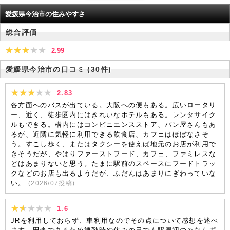
愛媛県今治市の住みやすさ
総合評価
2.99
愛媛県今治市の口コミ
(30件)
2.83
各方面へのバスが出ている。大阪への便もある。広いロータリ
ー、近く、徒歩圏内にはきれいなホテルもある。レンタサイク
ルもできる。構内にはコンビニエンスストア、パン屋さんもあ
るが、近隣に気軽に利用できる飲食店、カフェはほぼなさそ
う。すこし歩く、またはタクシーを使えば地元のお店が利用で
きそうだが、やはりファーストフード、カフェ、ファミレスな
どはあまりないと思う。たまに駅前のスペースにフードトラッ
クなどのお店も出るようだが、ふだんはあまりにぎわっていな
い。
(
2026/07
投稿)
1.6
JRを利用しておらず、車利用なのでその点について感想を述べ