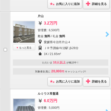
お気に入りに追加
詳細を見る
片山
3.2万円
管理費 : 6,500円
敷金
無料
/ 礼金
無料
愛媛県今治市片山４
もっと見る
ＪＲ予讃線/今治駅 歩28分
1K / 21.65m²
10人以上
ただいま
が検討中！
20,000
対象者全員に
円
キャッシュバック!
お気に入りに追加
詳細を見る
ルミウス常盤通
6.0万円
管理費 : 5,000円