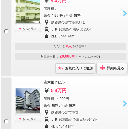
4.5万円
管理費 : －
敷金
4.5万円
/ 礼金
無料
愛媛県今治市高地町１
もっと見る
ＪＲ予讃線/今治駅 歩20分
2LDK / 44.74m²
8人
ただいま
が検討中！
20,000
対象者全員に
円
キャッシュバック!
お気に入りに追加
詳細を見る
高木第７ビル
5.4万円
管理費 : 4,000円
敷金
無料
/ 礼金
無料
愛媛県今治市中寺
もっと見る
ＪＲ予讃線/伊予富田駅 歩43分
4DK / 84.41m²