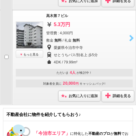
お気に入りに追加
詳細を見る
高木第７ビル
5.3万円
管理費 : 4,000円
敷金
無料
/ 礼金
無料
愛媛県今治市中寺
もっと見る
せとうちバス/別名上 歩5分
4DK / 79.99m²
4人
ただいま
が検討中！
20,000
対象者全員に
円
キャッシュバック!
お気に入りに追加
詳細を見る
不動産会社に物件を紹介してもらおう♪
「今治市エリア」
に特化した
不動産のプロ
が
無料
でお