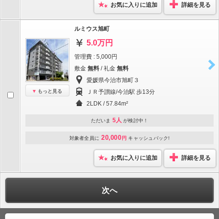
お気に入りに追加
詳細を見る
ルミウス旭町
5.0万円
管理費 : 5,000円
敷金
無料
/ 礼金
無料
愛媛県今治市旭町３
もっと見る
ＪＲ予讃線/今治駅 歩13分
2LDK / 57.84m²
5人
ただいま
が検討中！
20,000
対象者全員に
円
キャッシュバック!
お気に入りに追加
詳細を見る
次へ