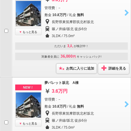
管理費 : －
敷金
10.8万円
/ 礼金
無料
長野県東筑摩郡筑北村坂北
篠ノ井線/坂北 徒歩6分
もっと見る
3LDK / 75.0m²
3人
ただいま
が検討中！
36,000
対象者全員に
円
キャッシュバック!
お気に入りに追加
詳細を見る
夢パレット坂北 A棟
NEW！
3.6万円
管理費 : －
敷金
10.8万円
/ 礼金
無料
長野県東筑摩郡筑北村坂北
篠ノ井線/坂北 徒歩6分
もっと見る
3LDK / 75.0m²