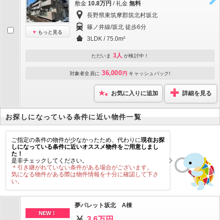
敷金
10.8万円
/ 礼金
無料
長野県東筑摩郡筑北村坂北
篠ノ井線/坂北 徒歩6分
もっと見る
3LDK / 75.0m²
3人
ただいま
が検討中！
36,000
対象者全員に
円
キャッシュバック!
お気に入りに追加
詳細を見る
お探しになっている条件に近い物件一覧
ご指定の条件の物件が少なかったため、代わりに
現在お探
しになっている条件に近いオススメ物件をご用意しまし
た！
是非チェックしてください。
＊引き継がれていない条件がある場合がございます。
気になる物件がある際は物件情報を十分に確認して下さ
い。
夢パレット坂北 A棟
NEW！
3.6万円