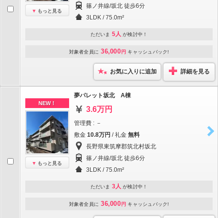
篠ノ井線/坂北 徒歩6分
もっと見る
3LDK / 75.0m²
5人
ただいま
が検討中！
36,000
対象者全員に
円
キャッシュバック!
お気に入りに追加
詳細を見る
夢パレット坂北 A棟
NEW！
3.6万円
管理費 : －
敷金
10.8万円
/ 礼金
無料
長野県東筑摩郡筑北村坂北
篠ノ井線/坂北 徒歩6分
もっと見る
3LDK / 75.0m²
3人
ただいま
が検討中！
36,000
対象者全員に
円
キャッシュバック!