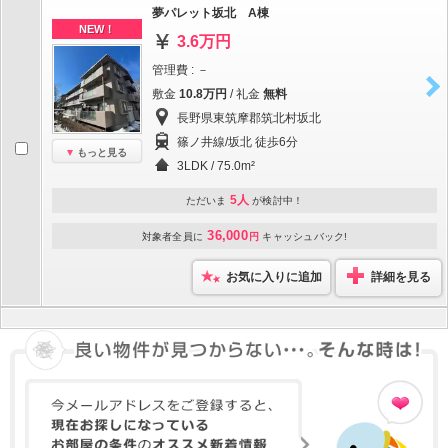
夢パレット坂北 A棟
NEW！
3.6万円
管理費 : －
敷金
10.8万円
/ 礼金
無料
長野県東筑摩郡筑北村坂北
篠ノ井線/坂北 徒歩6分
もっと見る
3LDK / 75.0m²
5人
ただいま
が検討中！
36,000
対象者全員に
円
キャッシュバック!
お気に入りに追加
詳細を見る