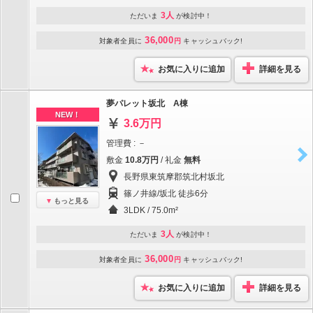
3人
ただいま
が検討中！
36,000
対象者全員に
円
キャッシュバック!
お気に入りに追加
詳細を見る
夢パレット坂北 A棟
NEW！
3.6万円
管理費 : －
敷金
10.8万円
/ 礼金
無料
長野県東筑摩郡筑北村坂北
篠ノ井線/坂北 徒歩6分
もっと見る
3LDK / 75.0m²
3人
ただいま
が検討中！
36,000
対象者全員に
円
キャッシュバック!
お気に入りに追加
詳細を見る