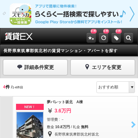
0
0
0
件
件
件
長野県東筑摩郡筑北村の賃貸マンション・アパートを探す
詳細条件変更
エリアを変更
4
件
/
1-4件目
夢パレット坂北 A棟
NEW！
3.6万円
管理費 : －
敷金
10.8万円
/ 礼金
無料
長野県東筑摩郡筑北村坂北