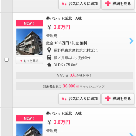
お気に入りに追加
詳細を見る
夢パレット坂北 A棟
NEW！
3.6万円
管理費 : －
敷金
10.8万円
/ 礼金
無料
長野県東筑摩郡筑北村坂北
篠ノ井線/坂北 徒歩6分
もっと見る
3LDK / 75.0m²
3人
ただいま
が検討中！
36,000
対象者全員に
円
キャッシュバック!
お気に入りに追加
詳細を見る
夢パレット坂北 A棟
NEW！
3.6万円
管理費 : －