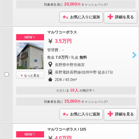
20,000
対象者全員に
円
キャッシュバック!
お気に入りに追加
詳細を見る
マルワコーポラス
NEW！
3.5万円
管理費 : －
敷金
7.0万円
/ 礼金
無料
長野県中野市南宮
長野電鉄長野線/信州中野 徒歩17分
もっと見る
2DK / 45.0m²
10人
ただいま
が検討中！
35,000
対象者全員に
円
キャッシュバック!
お気に入りに追加
詳細を見る
マルワコーポラス / 105
NEW！
4.0万円