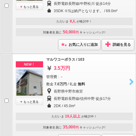
長野電鉄長野線/中野松川 徒歩14分
もっと見る
3SDK ※Sは納戸となります。 / 69.0m²
8人
ただいま
が検討中！
50,000
対象者全員に
円
キャッシュバック!
お気に入りに追加
詳細を見る
マルワコーポラス / 103
NEW！
3.5万円
管理費 : －
敷金
7.0万円
/ 礼金
無料
長野県中野市南宮
長野電鉄長野線/信州中野 徒歩17分
もっと見る
2DK / 45.0m²
10人以上
ただいま
が検討中！
35,000
対象者全員に
円
キャッシュバック!