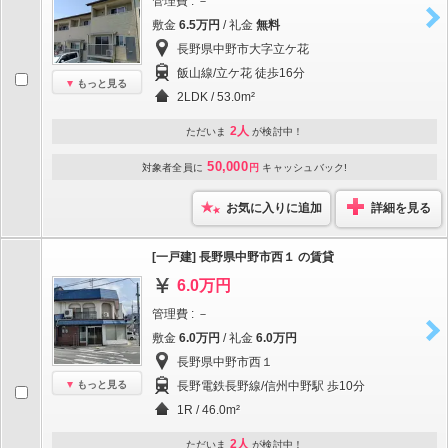
管理費 : －
敷金
6.5万円
/ 礼金
無料
長野県中野市大字立ケ花
飯山線/立ケ花 徒歩16分
もっと見る
2LDK / 53.0m²
2人
ただいま
が検討中！
50,000
対象者全員に
円
キャッシュバック!
お気に入りに追加
詳細を見る
[一戸建] 長野県中野市西１ の賃貸
6.0万円
管理費 : －
敷金
6.0万円
/ 礼金
6.0万円
長野県中野市西１
もっと見る
長野電鉄長野線/信州中野駅 歩10分
1R / 46.0m²
2人
ただいま
が検討中！