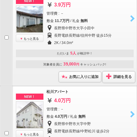
NEW！
3.9万円
管理費 : －
敷金
11.7万円
/ 礼金
無料
長野県中野市大字小田中
長野電鉄長野線/信州中野 徒歩15分
もっと見る
2K / 34.0m²
5人
ただいま
が検討中！
39,000
対象者全員に
円
キャッシュバック!
お気に入りに追加
詳細を見る
松川アパート
NEW！
4.0万円
管理費 : －
敷金
4.0万円
/ 礼金
無料
長野県中野市大字中野
長野電鉄長野線/中野松川 徒歩2分
もっと見る