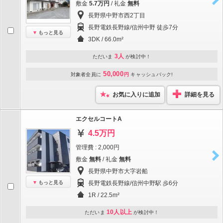
敷金
5.7万円
/ 礼金
無料
長野県中野市西2丁目
長野電鉄長野線/信州中野 徒歩7分
もっと見る
3DK / 66.0m²
3人
ただいま
が検討中！
50,000
対象者全員に
円
キャッシュバック!
お気に入りに追加
詳細を見る
エクセルコートA
4.5万円
管理費 : 2,000円
敷金
無料
/ 礼金
無料
長野県中野市大字岩船
もっと見る
長野電鉄長野線/信州中野駅 歩6分
1R / 22.5m²
10人以上
ただいま
が検討中！