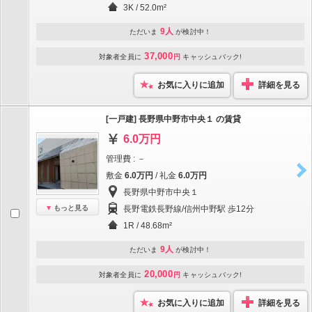
3K / 52.0m²
9人
ただいま
が検討中！
37,000
対象者全員に
円
キャッシュバック!
お気に入りに追加
詳細を見る
[一戸建] 長野県中野市中央１ の賃貸
6.0万円
管理費 : －
敷金
6.0万円
/ 礼金
6.0万円
長野県中野市中央１
もっと見る
長野電鉄長野線/信州中野駅 歩12分
1R / 48.68m²
9人
ただいま
が検討中！
20,000
対象者全員に
円
キャッシュバック!
お気に入りに追加
詳細を見る