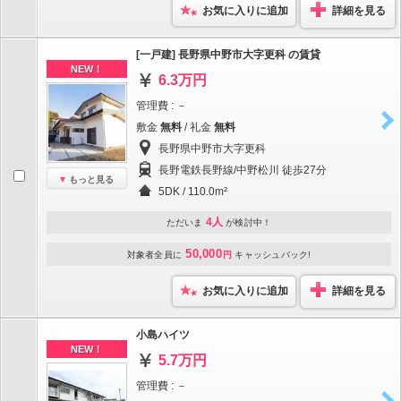
お気に入りに追加
詳細を見る
[一戸建] 長野県中野市大字更科 の賃貸
NEW！
6.3万円
管理費 : －
敷金
無料
/ 礼金
無料
長野県中野市大字更科
長野電鉄長野線/中野松川 徒歩27分
もっと見る
5DK / 110.0m²
4人
ただいま
が検討中！
50,000
対象者全員に
円
キャッシュバック!
お気に入りに追加
詳細を見る
小島ハイツ
NEW！
5.7万円
管理費 : －