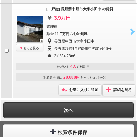
[一戸建] 長野県中野市大字小田中 の賃貸
3.9万円
管理費 : －
敷金
11.7万円
/ 礼金
無料
長野県中野市大字小田中
もっと見る
長野電鉄長野線/信州中野駅 歩16分
2K / 34.78m²
4人
ただいま
が検討中！
20,000
対象者全員に
円
キャッシュバック!
お気に入りに追加
詳細を見る
次へ
検索条件保存