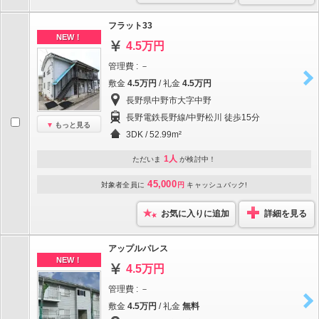
フラット33
NEW！
4.5万円
管理費 : －
敷金
4.5万円
/ 礼金
4.5万円
長野県中野市大字中野
長野電鉄長野線/中野松川 徒歩15分
もっと見る
3DK / 52.99m²
1人
ただいま
が検討中！
45,000
対象者全員に
円
キャッシュバック!
お気に入りに追加
詳細を見る
アップルパレス
NEW！
4.5万円
管理費 : －
敷金
4.5万円
/ 礼金
無料