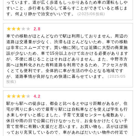
っています。道が広く歩道もしっかりあるため車の運転もしや
すいこと、歩行者も安心して暮らすことができていると感じま
す。何より静かで治安がいいです。
(
2025/06
投稿)
2.8
車での移動がほとんどなので駅は利用しておりません。周辺の
道路は交通量が少なく、渋滞もほとんどないため、車での移動
は非常にスムーズです。買い物に関しては近隣に大型の商業施
設が少ないため、車で15分以上かけて出かける必要があります
が、不便に感じることはそれほどありません。また、中野市方
面へは無料化された有料道路を利用できるため、アクセスが良
くとても便利です。全体的に車が生活の中心となる地域です
が、道路事情が良好なため快適に暮らせています。
(
2025/05
投稿)
4.2
駅から駅への徒歩は、都会と比べるとやはり距離があるが、住
宅が周りに多いので最寄り駅には自転車などを使えば学生も行
き来しやすいと感じました。子育て支援センターも複数あり、
休日や雨の日で公園に行けなかったり、お金をかけたくない子
育て世帯に有難い支援だと思います。お買い物も、店がほぼ揃
っており充実しているので、車があればだいたい物件の付近で