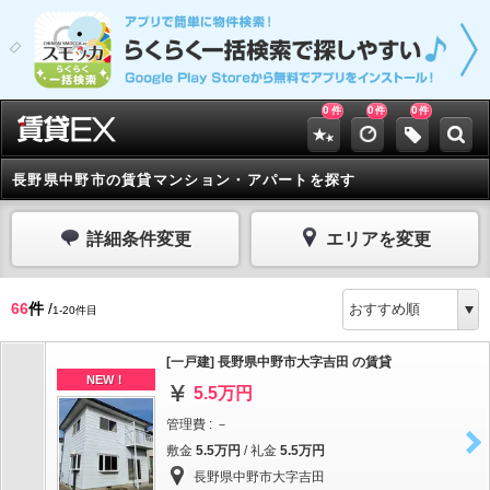
0
0
0
件
件
件
長野県中野市の賃貸マンション・アパートを探す
詳細条件変更
エリアを変更
66
件
/
1-20件目
[一戸建] 長野県中野市大字吉田 の賃貸
NEW！
5.5万円
管理費 : －
敷金
5.5万円
/ 礼金
5.5万円
長野県中野市大字吉田