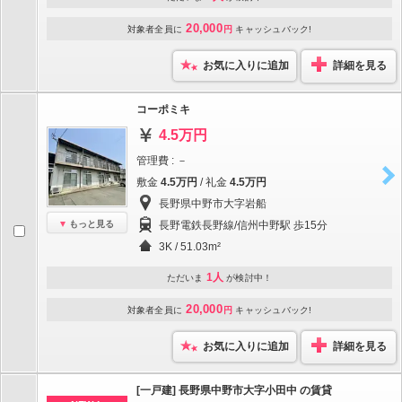
20,000
対象者全員に
円
キャッシュバック!
お気に入りに追加
詳細を見る
コーポミキ
4.5万円
管理費 : －
敷金
4.5万円
/ 礼金
4.5万円
長野県中野市大字岩船
もっと見る
長野電鉄長野線/信州中野駅 歩15分
3K / 51.03m²
1人
ただいま
が検討中！
20,000
対象者全員に
円
キャッシュバック!
お気に入りに追加
詳細を見る
[一戸建] 長野県中野市大字小田中 の賃貸