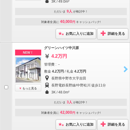
3K / 49.0m²
9人
ただいま
が検討中！
40,000
対象者全員に
円
キャッシュバック!
お気に入りに追加
詳細を見る
グリーンハイツ中川原
NEW！
4.2万円
管理費 : －
敷金
4.2万円
/ 礼金
4.2万円
長野県中野市大字吉田
長野電鉄長野線/中野松川 徒歩11分
もっと見る
3K / 48.0m²
3人
ただいま
が検討中！
42,000
対象者全員に
円
キャッシュバック!
お気に入りに追加
詳細を見る