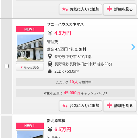
お気に入りに追加
詳細を見る
サニーハウスカネマス
NEW！
4.5万円
管理費 : －
敷金
4.5万円
/ 礼金
無料
長野県中野市大字江部
長野電鉄長野線/信州中野 徒歩28分
もっと見る
2LDK / 53.0m²
10人
ただいま
が検討中！
45,000
対象者全員に
円
キャッシュバック!
お気に入りに追加
詳細を見る
新北原連棟
NEW！
6.5万円