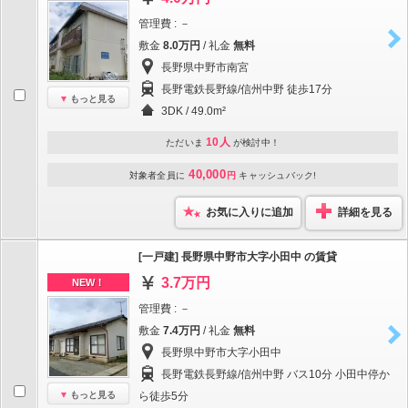
管理費 : －
敷金
8.0万円
/ 礼金
無料
長野県中野市南宮
長野電鉄長野線/信州中野 徒歩17分
もっと見る
3DK / 49.0m²
10人
ただいま
が検討中！
40,000
対象者全員に
円
キャッシュバック!
お気に入りに追加
詳細を見る
[一戸建] 長野県中野市大字小田中 の賃貸
3.7万円
NEW！
管理費 : －
敷金
7.4万円
/ 礼金
無料
長野県中野市大字小田中
長野電鉄長野線/信州中野 バス10分 小田中停か
もっと見る
ら徒歩5分