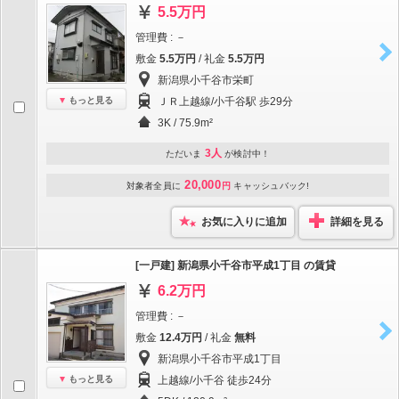
5.5万円
管理費 : －
敷金
5.5万円
/ 礼金
5.5万円
新潟県小千谷市栄町
もっと見る
ＪＲ上越線/小千谷駅 歩29分
3K / 75.9m²
3人
ただいま
が検討中！
20,000
対象者全員に
円
キャッシュバック!
お気に入りに追加
詳細を見る
[一戸建] 新潟県小千谷市平成1丁目 の賃貸
6.2万円
管理費 : －
敷金
12.4万円
/ 礼金
無料
新潟県小千谷市平成1丁目
もっと見る
上越線/小千谷 徒歩24分