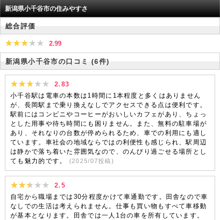
新潟県小千谷市の住みやすさ
総合評価
2.99
新潟県小千谷市の口コミ
(6件)
2.83
小千谷駅は電車の本数は1時間に1本程度と多くはありません
が、長岡駅まで乗り換えなしでアクセスできる点は便利です。
駅前にはコンビニやコーヒーがおいしいカフェがあり、ちょっ
とした用事や待ち時間にも困りません。また、無料の駐車場が
あり、それなりの台数が停められるため、車での利用にも適し
ています。車社会の地域ならではの利便性も感じられ、駅周辺
は静かで落ち着いた雰囲気なので、のんびり過ごせる場所とし
ても魅力的です。
(
2025/07
投稿)
2.5
自宅から職場までは30分程度かけて車通勤です。田舎なので車
なしでの生活は考えられません。仕事も買い物もすべて車移動
が基本となります。田舎では一人1台の車を所有しています。