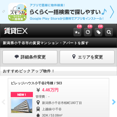
0
0
0
件
件
件
新潟県小千谷市の賃貸マンション・アパートを探す
詳細条件変更
エリアを変更
おすすめピックアップ物件！
ビレッジハウス小千谷2号棟 / 503
ビ
4.46万円
NEW！
管理費 : －
新潟県小千谷市桜町180丁目
上越線/小千谷
3DK / 53.08m²