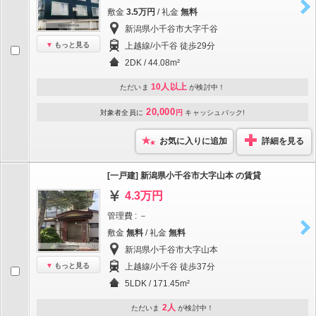
敷金
3.5万円
/ 礼金
無料
新潟県小千谷市大字千谷
もっと見る
上越線/小千谷 徒歩29分
2DK / 44.08m²
10人以上
ただいま
が検討中！
20,000
対象者全員に
円
キャッシュバック!
お気に入りに追加
詳細を見る
[一戸建] 新潟県小千谷市大字山本 の賃貸
4.3万円
管理費 : －
敷金
無料
/ 礼金
無料
新潟県小千谷市大字山本
もっと見る
上越線/小千谷 徒歩37分
5LDK / 171.45m²
2人
ただいま
が検討中！