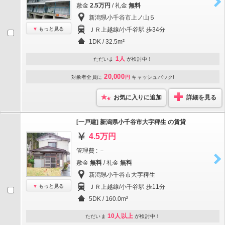
敷金
2.5万円
/ 礼金
無料
新潟県小千谷市上ノ山５
もっと見る
ＪＲ上越線/小千谷駅 歩34分
1DK / 32.5m²
1人
ただいま
が検討中！
20,000
対象者全員に
円
キャッシュバック!
お気に入りに追加
詳細を見る
[一戸建] 新潟県小千谷市大字稗生 の賃貸
4.5万円
管理費 : －
敷金
無料
/ 礼金
無料
新潟県小千谷市大字稗生
もっと見る
ＪＲ上越線/小千谷駅 歩11分
5DK / 160.0m²
10人以上
ただいま
が検討中！