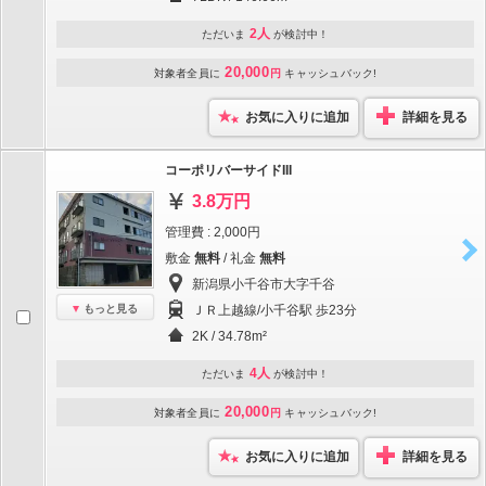
2人
ただいま
が検討中！
20,000
対象者全員に
円
キャッシュバック!
お気に入りに追加
詳細を見る
コーポリバーサイドIII
3.8万円
管理費 : 2,000円
敷金
無料
/ 礼金
無料
新潟県小千谷市大字千谷
もっと見る
ＪＲ上越線/小千谷駅 歩23分
2K / 34.78m²
4人
ただいま
が検討中！
20,000
対象者全員に
円
キャッシュバック!
お気に入りに追加
詳細を見る