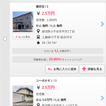
横田荘 / 3
2.5万円
管理費 : 1,000円
敷金
無料
/ 礼金
無料
新潟県小千谷市平沢1丁目
もっと見る
上越線/小千谷 徒歩32分
2K / 34.7m²
4人
ただいま
が検討中！
20,000
対象者全員に
円
キャッシュバック!
お気に入りに追加
詳細を見る
コーポオギノ / 1
2.5万円
管理費 : －
敷金
5.0万円
/ 礼金
無料
新潟県小千谷市上ノ山5丁目