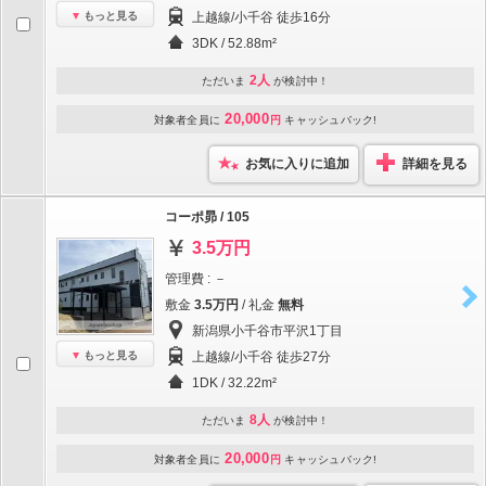
もっと見る
上越線/小千谷 徒歩16分
3DK / 52.88m²
2人
ただいま
が検討中！
20,000
対象者全員に
円
キャッシュバック!
お気に入りに追加
詳細を見る
コーポ昴 / 105
3.5万円
管理費 : －
敷金
3.5万円
/ 礼金
無料
新潟県小千谷市平沢1丁目
もっと見る
上越線/小千谷 徒歩27分
1DK / 32.22m²
8人
ただいま
が検討中！
20,000
対象者全員に
円
キャッシュバック!