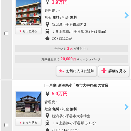
3.9万円
管理費 : －
敷金
無料
/ 礼金
無料
新潟県小千谷市城内２
もっと見る
ＪＲ上越線/小千谷駅 車3分(1.9km)
2K / 33.12m²
2人
ただいま
が検討中！
20,000
対象者全員に
円
キャッシュバック!
お気に入りに追加
詳細を見る
[一戸建] 新潟県小千谷市大字稗生 の賃貸
5.0万円
管理費 : －
敷金
無料
/ 礼金
無料
新潟県小千谷市大字稗生
もっと見る
ＪＲ上越線/小千谷駅 歩19分
7LDK / 146.66m²