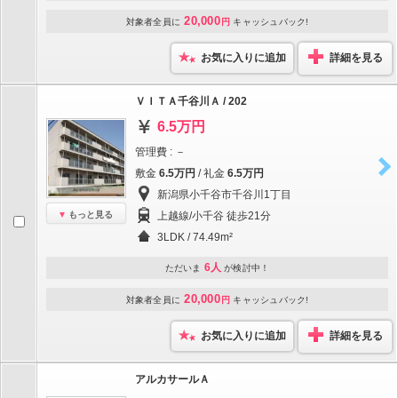
20,000
対象者全員に
円
キャッシュバック!
お気に入りに追加
詳細を見る
ＶＩＴＡ千谷川Ａ / 202
6.5万円
管理費 : －
敷金
6.5万円
/ 礼金
6.5万円
新潟県小千谷市千谷川1丁目
もっと見る
上越線/小千谷 徒歩21分
3LDK / 74.49m²
6人
ただいま
が検討中！
20,000
対象者全員に
円
キャッシュバック!
お気に入りに追加
詳細を見る
アルカサールＡ