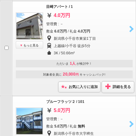
目崎アパート / 1
4.0万円
管理費 : －
敷金
6.0万円
/ 礼金
4.0万円
新潟県小千谷市東栄1丁目
もっと見る
上越線/小千谷 徒歩5分
3K / 50.66m²
1人
ただいま
が検討中！
20,000
対象者全員に
円
キャッシュバック!
お気に入りに追加
詳細を見る
ブルーフラッツ２ / 101
5.0万円
管理費 : －
敷金
5.0万円
/ 礼金
無料
新潟県小千谷市大字稗生