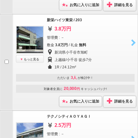
お気に入りに追加
詳細を見る
新栄ハイツ東栄 / 203
3.8万円
管理費 : －
敷金
3.8万円
/ 礼金
無料
新潟県小千谷市旭町
もっと見る
上越線/小千谷 徒歩7分
1R / 24.12m²
3人
ただいま
が検討中！
20,000
対象者全員に
円
キャッシュバック!
お気に入りに追加
詳細を見る
テクノシティＡＯＹＡＧＩ
2.5万円
管理費 : －