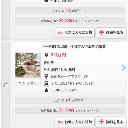
5DK / 120.9m²
4人
ただいま
が検討中！
20,000
対象者全員に
円
キャッシュバック!
お気に入りに追加
詳細を見る
[一戸建] 新潟県小千谷市大字山本 の賃貸
3.9万円
管理費 : －
敷金
無料
/ 礼金
無料
新潟県小千谷市大字山本
もっと見る
ＪＲ上越線/小千谷駅 歩37分
5LDK / 171.45m²
4人
ただいま
が検討中！
20,000
対象者全員に
円
キャッシュバック!
お気に入りに追加
詳細を見る