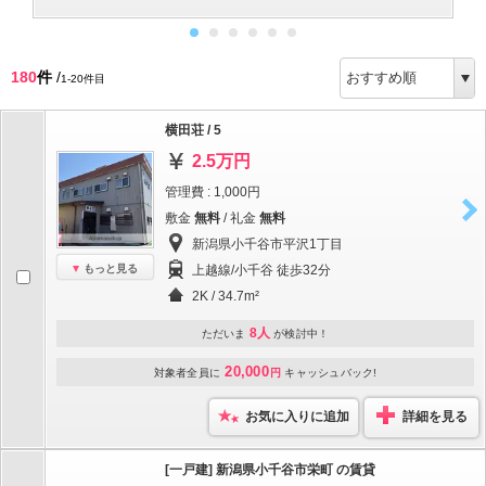
180
件
/
1-20件目
横田荘 / 5
2.5万円
管理費 : 1,000円
敷金
無料
/ 礼金
無料
新潟県小千谷市平沢1丁目
もっと見る
上越線/小千谷 徒歩32分
2K / 34.7m²
8人
ただいま
が検討中！
20,000
対象者全員に
円
キャッシュバック!
お気に入りに追加
詳細を見る
[一戸建] 新潟県小千谷市栄町 の賃貸