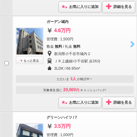
お気に入りに追加
詳細を見る
ガーデン城内
4.6万円
管理費 : 1,500円
敷金
無料
/ 礼金
無料
新潟県小千谷市城内２
もっと見る
ＪＲ上越線/小千谷駅 歩26分
3LDK / 66.95m²
3人
ただいま
が検討中！
20,000
対象者全員に
円
キャッシュバック!
お気に入りに追加
詳細を見る
グリーンハイツ / 7
3.5万円
管理費 : 1,000円