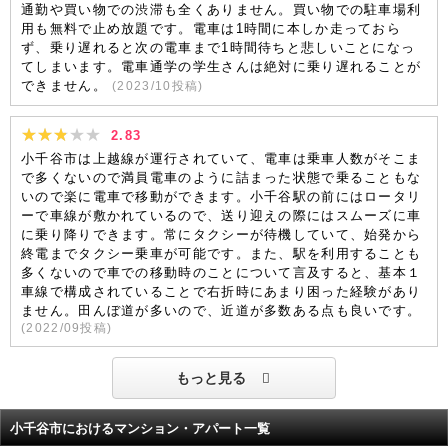
通勤や買い物での渋滞も全くありません。買い物での駐車場利
用も無料で止め放題です。電車は1時間に本しか走っておら
ず、乗り遅れると次の電車まで1時間待ちと悲しいことになっ
てしまいます。電車通学の学生さんは絶対に乗り遅れることが
できません。
(
2023/10
投稿)
2.83
小千谷市は上越線が運行されていて、電車は乗車人数がそこま
で多くないので満員電車のように詰まった状態で乗ることもな
いので楽に電車で移動ができます。小千谷駅の前にはロータリ
ーで車線が敷かれているので、送り迎えの際にはスムーズに車
に乗り降りできます。常にタクシーが待機していて、始発から
終電までタクシー乗車が可能です。また、駅を利用することも
多くないので車での移動時のことについて言及すると、基本１
車線で構成されていることで右折時にあまり困った経験があり
ません。田んぼ道が多いので、近道が多数ある点も良いです。
(
2022/09
投稿)
もっと見る
小千谷市におけるマンション・アパート一覧