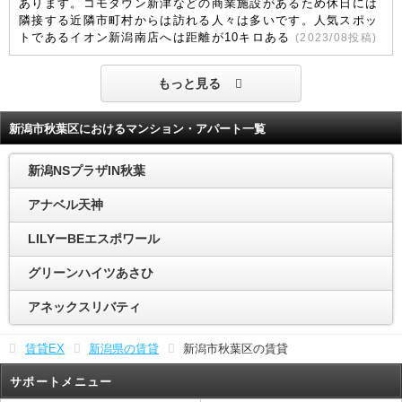
あります。コモタウン新津などの商業施設があるため休日には
隣接する近隣市町村からは訪れる人々は多いです。人気スポッ
トであるイオン新潟南店へは距離が10キロある
(
2023/08
投稿)
もっと見る
新潟市秋葉区におけるマンション・アパート一覧
新潟NSプラザIN秋葉
アナベル天神
LILYーBEエスポワール
グリーンハイツあさひ
アネックスリバティ
賃貸EX
新潟県の賃貸
新潟市秋葉区の賃貸
サポートメニュー