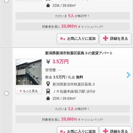
2DK / 39.69m²
5人
ただいま
が検討中！
20,000
対象者全員に
円
キャッシュバック!
お気に入りに追加
詳細を見る
新潟県新潟市秋葉区荻島３の賃貸アパート
3.5万円
管理費 : －
敷金
3.5万円
/ 礼金
無料
新潟県新潟市秋葉区荻島３
もっと見る
ＪＲ信越本線/荻川駅 歩5分
2DK / 39.69m²
2人
ただいま
が検討中！
20,000
対象者全員に
円
キャッシュバック!
お気に入りに追加
詳細を見る