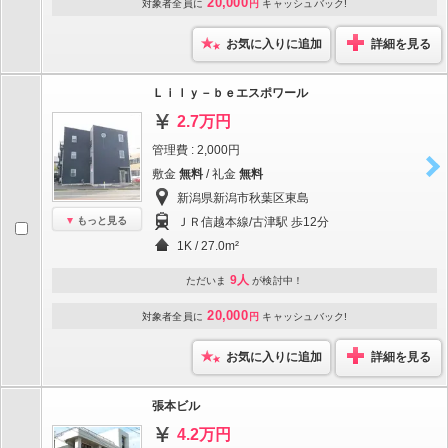
20,000
対象者全員に
円
キャッシュバック!
お気に入りに追加
詳細を見る
Ｌｉｌｙ－ｂｅエスポワール
2.7万円
管理費 : 2,000円
敷金
無料
/ 礼金
無料
新潟県新潟市秋葉区東島
もっと見る
ＪＲ信越本線/古津駅 歩12分
1K / 27.0m²
9人
ただいま
が検討中！
20,000
対象者全員に
円
キャッシュバック!
お気に入りに追加
詳細を見る
張本ビル
4.2万円