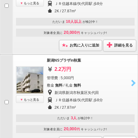
もっと見る
ＪＲ信越本線/矢代田駅 歩8分
2K / 27.87m²
10人以上
ただいま
が検討中！
20,000
対象者全員に
円
キャッシュバック!
お気に入りに追加
詳細を見る
新潟NSプラザin秋葉
2.2万円
管理費 : 5,000円
敷金
無料
/ 礼金
無料
新潟県新潟市秋葉区矢代田
もっと見る
ＪＲ信越本線/矢代田駅 歩8分
2K / 27.87m²
3人
ただいま
が検討中！
20,000
対象者全員に
円
キャッシュバック!