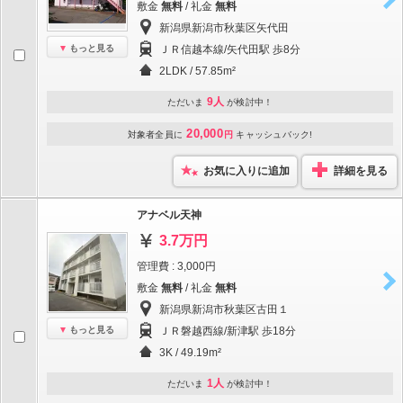
敷金
無料
/ 礼金
無料
新潟県新潟市秋葉区矢代田
もっと見る
ＪＲ信越本線/矢代田駅 歩8分
2LDK / 57.85m²
9人
ただいま
が検討中！
20,000
対象者全員に
円
キャッシュバック!
お気に入りに追加
詳細を見る
アナベル天神
3.7万円
管理費 : 3,000円
敷金
無料
/ 礼金
無料
新潟県新潟市秋葉区古田１
もっと見る
ＪＲ磐越西線/新津駅 歩18分
3K / 49.19m²
1人
ただいま
が検討中！