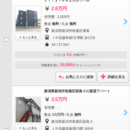
Ｌｉｌｙ－ｂｅエスポワール
2.8万円
管理費 : 2,000円
敷金
無料
/ 礼金
無料
新潟県新潟市秋葉区東島
もっと見る
ＪＲ信越本線/古津駅 歩12分
1K / 27.0m²
6人
ただいま
が検討中！
20,000
対象者全員に
円
キャッシュバック!
お気に入りに追加
詳細を見る
新潟県新潟市秋葉区荻島３の賃貸アパート
3.5万円
管理費 : －
敷金
3.5万円
/ 礼金
無料
新潟県新潟市秋葉区荻島３
もっと見る
ＪＲ信越本線/荻川駅 歩6分