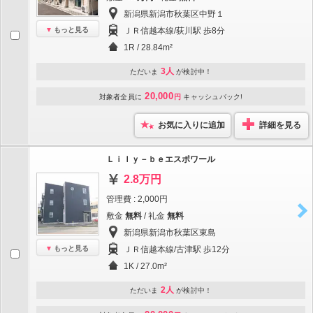
新潟県新潟市秋葉区中野１
もっと見る
ＪＲ信越本線/荻川駅 歩8分
1R / 28.84m²
3人
ただいま
が検討中！
20,000
対象者全員に
円
キャッシュバック!
お気に入りに追加
詳細を見る
Ｌｉｌｙ－ｂｅエスポワール
2.8万円
管理費 : 2,000円
敷金
無料
/ 礼金
無料
新潟県新潟市秋葉区東島
もっと見る
ＪＲ信越本線/古津駅 歩12分
1K / 27.0m²
2人
ただいま
が検討中！