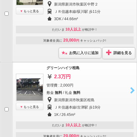
新潟県新潟市秋葉区中野２
もっと見る
ＪＲ信越本線/荻川駅 歩11分
3DK / 44.66m²
10人以上
ただいま
が検討中！
20,000
対象者全員に
円
キャッシュバック!
お気に入りに追加
詳細を見る
グリーンハイツ程島
2.3万円
管理費 : 2,000円
敷金
無料
/ 礼金
無料
新潟県新潟市秋葉区程島
もっと見る
ＪＲ信越本線/古津駅 歩19分
1K / 26.45m²
10人以上
ただいま
が検討中！
20,000
対象者全員に
円
キャッシュバック!