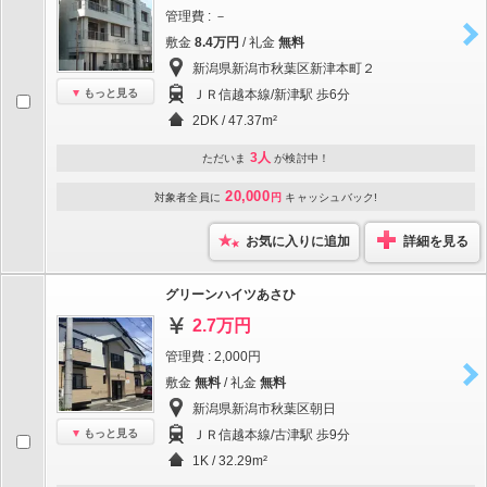
管理費 : －
敷金
8.4万円
/ 礼金
無料
新潟県新潟市秋葉区新津本町２
もっと見る
ＪＲ信越本線/新津駅 歩6分
2DK / 47.37m²
3人
ただいま
が検討中！
20,000
対象者全員に
円
キャッシュバック!
お気に入りに追加
詳細を見る
グリーンハイツあさひ
2.7万円
管理費 : 2,000円
敷金
無料
/ 礼金
無料
新潟県新潟市秋葉区朝日
もっと見る
ＪＲ信越本線/古津駅 歩9分
1K / 32.29m²