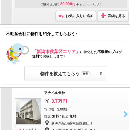
20,000
対象者全員に
円
キャッシュバック!
お気に入りに追加
詳細を見る
不動産会社に物件を紹介してもらおう♪
「新潟市秋葉区エリア」
に特化した
不動産のプロ
が
無料
でお探しします♪
物件を教えてもらう
無料
アナベル天神
3.7万円
管理費 : 3,000円
敷金
無料
/ 礼金
無料
新潟県新潟市秋葉区古田１
もっと見る