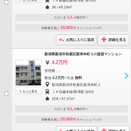
ＪＲ磐越西線/新津駅 歩18分
3K / 49.19m²
1人
ただいま
が検討中！
20,000
対象者全員に
円
キャッシュバック!
お気に入りに追加
詳細を見る
新潟県新潟市秋葉区新津本町２の賃貸マンション
4.2万円
管理費 : －
敷金
4.2万円
/ 礼金
無料
新潟県新潟市秋葉区新津本町２
もっと見る
ＪＲ信越本線/新津駅 歩6分
2DK / 47.37m²
6人
ただいま
が検討中！
20,000
対象者全員に
円
キャッシュバック!