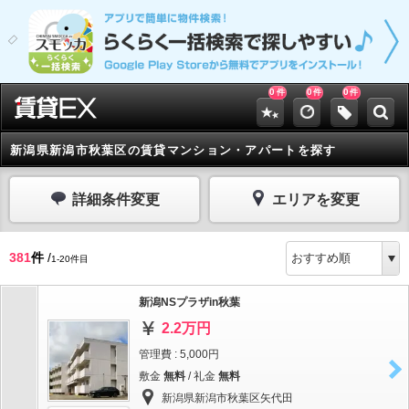
0
0
0
件
件
件
新潟県新潟市秋葉区の賃貸マンション・アパートを探す
詳細条件変更
エリアを変更
381
件
/
1-20件目
新潟NSプラザin秋葉
2.2万円
管理費 : 5,000円
敷金
無料
/ 礼金
無料
新潟県新潟市秋葉区矢代田