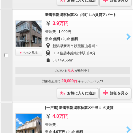
お気に入りに追加
詳細を見る
新潟県新潟市秋葉区山谷町１の賃貸アパート
3.9万円
管理費 : 1,000円
敷金
無料
/ 礼金
無料
新潟県新潟市秋葉区山谷町１
もっと見る
ＪＲ信越本線/新津駅 歩8分
3K / 49.66m²
6人
ただいま
が検討中！
20,000
対象者全員に
円
キャッシュバック!
お気に入りに追加
詳細を見る
[一戸建] 新潟県新潟市秋葉区中野１ の賃貸
4.0万円
管理費 : －
敷金
4.0万円
/ 礼金
無料