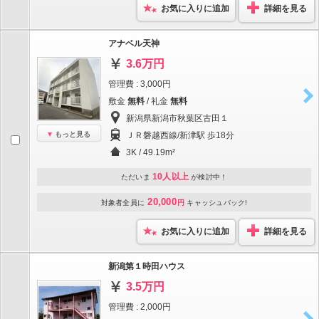
お気に入りに追加
詳細を見る
アナベル天神
3.6万円
管理費 : 3,000円
敷金
無料
/ 礼金
無料
新潟県新潟市秋葉区古田１
もっと見る
ＪＲ磐越西線/新津駅 歩18分
3K / 49.19m²
10人以上
ただいま
が検討中！
20,000
対象者全員に
円
キャッシュバック!
お気に入りに追加
詳細を見る
新潟第１時田ハウス
3.5万円
管理費 : 2,000円