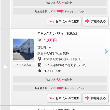
4人
ただいま
が検討中！
20,000
対象者全員に
円
キャッシュバック!
お気に入りに追加
詳細を見る
アネックスリバティ（秋葉区）
4.0万円
管理費 : －
敷金
4.0万円
/ 礼金
無料
新潟県新潟市秋葉区下興野町
もっと見る
ＪＲ信越本線/さつき野駅 歩13分
2DK / 41.4m²
4人
ただいま
が検討中！
20,000
対象者全員に
円
キャッシュバック!
お気に入りに追加
詳細を見る