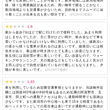
も車でも容易に行くことが可能です。新津地域には新潟地域同
様、様々な商業施設があるため、買い物等で困ることがなく、
新潟地域よりも交通量が少ないため、目的地までスムーズに辿
り着くことが出来る点も良い部分です。
(
2026/01
投稿)
1.8
家から徒歩7分ほどで駅に行けたので便利でした。あまり利用
はしませんでしたが、主に雪がひどい時や、飲み会などで車を
置いていかなければいけない時に利用していました。線路沿い
の道から様々な電車が見れるのは楽しいです。線路沿いには桜
並木があり、春は桜が咲き誇りとても美しい歩道になります。
散る頃には花吹雪が更に美しいです。広い歩道なので、ウォー
キングやランニング、犬の散歩などをしている人もよく見かけ
ま田んぼなどで自然が溢れているので癒しにもなりますし、夕
陽が本当に美しいです。
(
2025/07
投稿)
1.83
車を利用しているため近隣交通事情となりますが、当該物件近
隣には国道403号線や460号線もあるため近隣の阿賀野市、五
泉市、田上町への通勤アクセスは良いし通勤時間帯でも混雑は
少ないです。また新潟市の中心地へも車で15キロ程度であるた
めベッドタウンとしての居住者は多いですが通勤時には混雑が