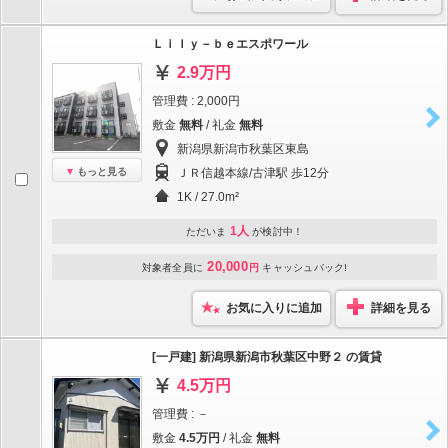
Ｌｉｌｙ－ｂｅエスポワール
2.9万円
管理費 : 2,000円
敷金
無料
/ 礼金
無料
新潟県新潟市秋葉区東島
もっと見る
ＪＲ信越本線/古津駅 歩12分
1K / 27.0m²
1人
ただいま
が検討中！
20,000
対象者全員に
円
キャッシュバック!
お気に入りに追加
詳細を見る
[一戸建] 新潟県新潟市秋葉区中野２ の賃貸
4.5万円
管理費 : －
敷金
4.5万円
/ 礼金
無料