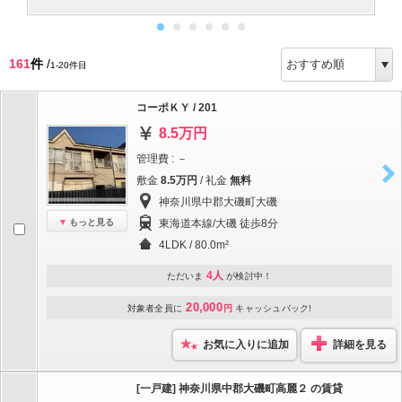
161
件
/
1-20件目
コーポＫＹ / 201
8.5万円
管理費 : －
敷金
8.5万円
/ 礼金
無料
神奈川県中郡大磯町大磯
もっと見る
東海道本線/大磯 徒歩8分
4LDK / 80.0m²
4人
ただいま
が検討中！
20,000
対象者全員に
円
キャッシュバック!
お気に入りに追加
詳細を見る
[一戸建] 神奈川県中郡大磯町高麗２ の賃貸