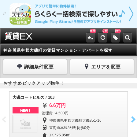
0
0
0
件
件
件
神奈川県中郡大磯町の賃貸マンション・アパートを探す
詳細条件変更
エリアを変更
おすすめピックアップ物件！
大磯コートヒルズ / 103
[
6.6万円
NEW！
管理費 : 4,500円
神奈川県中郡大磯町大磯851-16
東海道本線/大磯 徒歩0分
1K / 25.85m²