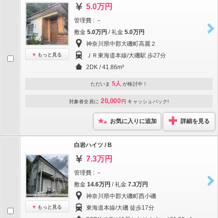
5.0万円
管理費 : －
敷金
5.0万円
/ 礼金
5.0万円
神奈川県中郡大磯町高麗２
もっと見る
ＪＲ東海道本線/大磯駅 歩27分
2DK / 41.86m²
5人
ただいま
が検討中！
20,000
対象者全員に
円
キャッシュバック!
お気に入りに追加
詳細を見る
白岩ハイツ / B
7.3万円
管理費 : －
敷金
14.6万円
/ 礼金
7.3万円
神奈川県中郡大磯町西小磯
もっと見る
東海道本線/大磯 徒歩17分