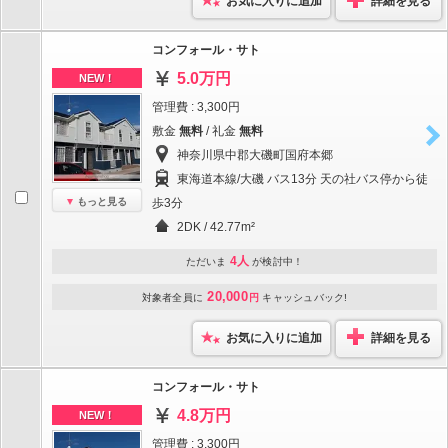
お気に入りに追加
詳細を見る
コンフォール・サト
5.0万円
NEW！
管理費 : 3,300円
敷金
無料
/ 礼金
無料
神奈川県中郡大磯町国府本郷
東海道本線/大磯 バス13分 天の社バス停から徒
もっと見る
歩3分
2DK / 42.77m²
4人
ただいま
が検討中！
20,000
対象者全員に
円
キャッシュバック!
お気に入りに追加
詳細を見る
コンフォール・サト
4.8万円
NEW！
管理費 : 3,300円