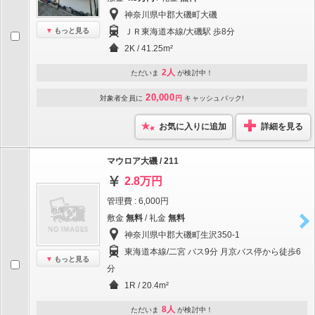
神奈川県中郡大磯町大磯
もっと見る
ＪＲ東海道本線/大磯駅 歩8分
2K / 41.25m²
2人
ただいま
が検討中！
20,000
対象者全員に
円
キャッシュバック!
お気に入りに追加
詳細を見る
マウロア大磯 / 211
2.8万円
管理費 : 6,000円
敷金
無料
/ 礼金
無料
神奈川県中郡大磯町生沢350-1
東海道本線/二宮 バス9分 月京バス停から徒歩6
もっと見る
分
1R / 20.4m²
8人
ただいま
が検討中！