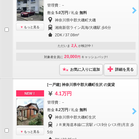
管理費 : －
敷金
5.0万円
/ 礼金
無料
神奈川県中郡大磯町大磯
もっと見る
湘南新宿ライン高海/大磯駅 歩6分
2DK / 37.08m²
2人
ただいま
が検討中！
20,000
対象者全員に
円
キャッシュバック!
お気に入りに追加
詳細を見る
[一戸建] 神奈川県中郡大磯町生沢 の賃貸
4.1万円
NEW！
管理費 : －
敷金
8.2万円
/ 礼金
無料
神奈川県中郡大磯町生沢
ＪＲ東海道本線/二宮駅 バス9分 (バス停)月京 歩
もっと見る
5分