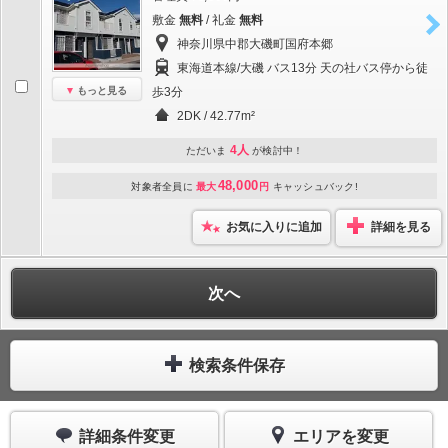
敷金
無料
/ 礼金
無料
神奈川県中郡大磯町国府本郷
東海道本線/大磯 バス13分 天の社バス停から徒
もっと見る
歩3分
2DK / 42.77m²
4人
ただいま
が検討中！
48,000
対象者全員に
最大
円
キャッシュバック!
お気に入りに追加
詳細を見る
次へ
検索条件保存
詳細条件変更
エリアを変更