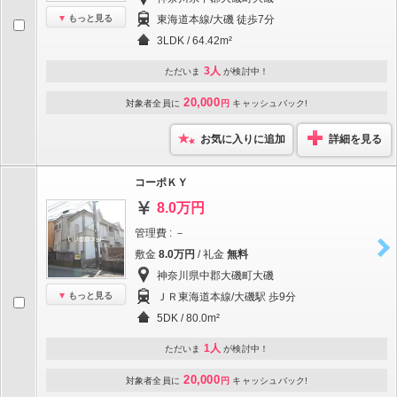
もっと見る
東海道本線/大磯 徒歩7分
3LDK / 64.42m²
3人
ただいま
が検討中！
20,000
対象者全員に
円
キャッシュバック!
お気に入りに追加
詳細を見る
コーポＫＹ
8.0万円
管理費 : －
敷金
8.0万円
/ 礼金
無料
神奈川県中郡大磯町大磯
もっと見る
ＪＲ東海道本線/大磯駅 歩9分
5DK / 80.0m²
1人
ただいま
が検討中！
20,000
対象者全員に
円
キャッシュバック!