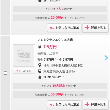
2K / 33.05m²
7人
ただいま
が検討中！
20,000
対象者全員に
円
キャッシュバック!
お気に入りに追加
詳細を見る
ＪＬＢグランエクリュ大磯
7.5万円
管理費 : 1.0万円
敷金
7.5万円
/ 礼金
7.5万円
神奈川県中郡大磯町大磯1102
もっと見る
東海道本線/大磯 徒歩8分
3LDK / 64.42m²
10人以上
ただいま
が検討中！
50,000
対象者全員に
円
キャッシュバック!
お気に入りに追加
詳細を見る