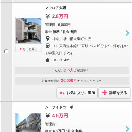
マウロア大磯
2.8万円
管理費 : 6,000円
敷金
無料
/ 礼金
無料
神奈川県中郡大磯町生沢
ＪＲ東海道本線/二宮駅 バス10分 (バス停)おおい
もっと見る
そ学園入口 歩2分
1K / 20.4m²
5人
ただいま
が検討中！
20,000
対象者全員に
円
キャッシュバック!
お気に入りに追加
詳細を見る
シーサイドコーポ
4.5万円
管理費 : －
敷金
4.5万円
/ 礼金
無料