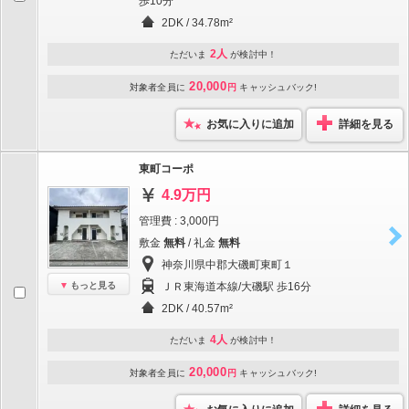
歩10分
2DK / 34.78m²
2人
ただいま
が検討中！
20,000
対象者全員に
円
キャッシュバック!
お気に入りに追加
詳細を見る
東町コーポ
4.9万円
管理費 : 3,000円
敷金
無料
/ 礼金
無料
神奈川県中郡大磯町東町１
もっと見る
ＪＲ東海道本線/大磯駅 歩16分
2DK / 40.57m²
4人
ただいま
が検討中！
20,000
対象者全員に
円
キャッシュバック!