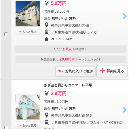
5.0万円
管理費 : 3,000円
敷金
無料
/ 礼金
無料
神奈川県中郡大磯町大磯
もっと見る
ＪＲ東海道本線/大磯駅 歩20分
2DK / 39.74m²
8人
ただいま
が検討中！
20,000
対象者全員に
円
キャッシュバック!
お気に入りに追加
詳細を見る
さざ波と貝がらココマーレ平塚
3.9万円
管理費 : 1.0万円
敷金
無料
/ 礼金
無料
神奈川県中郡大磯町高麗３
ＪＲ東海道本線/平塚駅 バス5分 (バス停)古花水
もっと見る