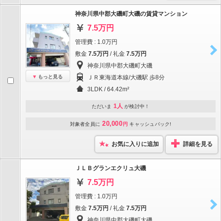
神奈川県中郡大磯町大磯の賃貸マンション
7.5万円
管理費 : 1.0万円
敷金
7.5万円
/ 礼金
7.5万円
神奈川県中郡大磯町大磯
もっと見る
ＪＲ東海道本線/大磯駅 歩8分
3LDK / 64.42m²
1人
ただいま
が検討中！
20,000
対象者全員に
円
キャッシュバック!
お気に入りに追加
詳細を見る
ＪＬＢグランエクリュ大磯
7.5万円
管理費 : 1.0万円
敷金
7.5万円
/ 礼金
7.5万円
神奈川県中郡大磯町大磯