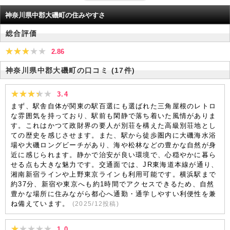
神奈川県中郡大磯町の住みやすさ
総合評価
2.86
神奈川県中郡大磯町の口コミ
(17件)
3.4
まず、駅舎自体が関東の駅百選にも選ばれた三角屋根のレトロ
な雰囲気を持っており、駅前も閑静で落ち着いた風情がありま
す。これはかつて政財界の要人が別荘を構えた高級別荘地とし
ての歴史を感じさせます。また、駅から徒歩圏内に大磯海水浴
場や大磯ロングビーチがあり、海や松林などの豊かな自然が身
近に感じられます。静かで治安が良い環境で、心穏やかに暮ら
せる点も大きな魅力です。交通面では、JR東海道本線が通り、
湘南新宿ラインや上野東京ラインも利用可能です。横浜駅まで
約37分、新宿や東京へも約1時間でアクセスできるため、自然
豊かな場所に住みながら都心へ通勤・通学しやすい利便性を兼
ね備えています。
(
2025/12
投稿)
1.0