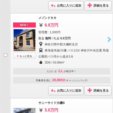
お気に入りに追加
詳細を見る
メゾンドキキ
6.9万円
NEW！
管理費 : 1,000円
敷金
無料
/ 礼金
6.9万円
神奈川県中郡大磯町生沢
東海道本線/大磯 バス12分 神奈川中央交通 馬場
もっと見る
公園前バス停から徒歩1分
3DK / 43.89m²
3人
ただいま
が検討中！
20,000
対象者全員に
円
キャッシュバック!
お気に入りに追加
詳細を見る
サニーサイド大磯B
5.0万円