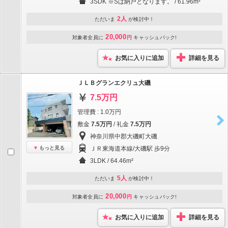
3SDK ※Sは納戸となります。 / 61.96m²
2人
ただいま
が検討中！
20,000
対象者全員に
円
キャッシュバック!
お気に入りに追加
詳細を見る
ＪＬＢグランエクリュ大磯
7.5万円
管理費 : 1.0万円
敷金
7.5万円
/ 礼金
7.5万円
神奈川県中郡大磯町大磯
もっと見る
ＪＲ東海道本線/大磯駅 歩9分
3LDK / 64.46m²
5人
ただいま
が検討中！
20,000
対象者全員に
円
キャッシュバック!
お気に入りに追加
詳細を見る