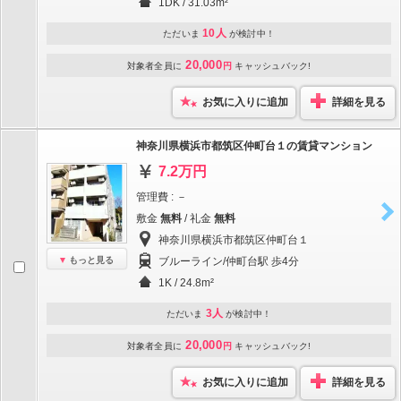
1DK / 31.03m²
10人
ただいま
が検討中！
20,000
対象者全員に
円
キャッシュバック!
お気に入りに追加
詳細を見る
神奈川県横浜市都筑区仲町台１の賃貸マンション
7.2万円
管理費 : －
敷金
無料
/ 礼金
無料
神奈川県横浜市都筑区仲町台１
もっと見る
ブルーライン/仲町台駅 歩4分
1K / 24.8m²
3人
ただいま
が検討中！
20,000
対象者全員に
円
キャッシュバック!
お気に入りに追加
詳細を見る