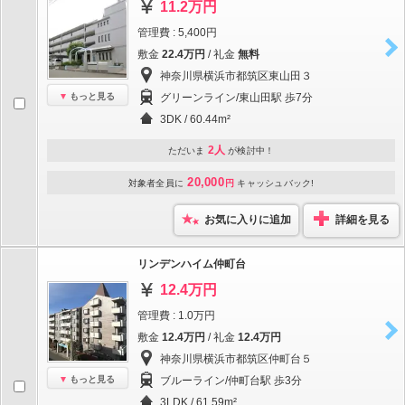
11.2万円
管理費 : 5,400円
敷金
22.4万円
/ 礼金
無料
神奈川県横浜市都筑区東山田３
もっと見る
グリーンライン/東山田駅 歩7分
3DK / 60.44m²
2人
ただいま
が検討中！
20,000
対象者全員に
円
キャッシュバック!
お気に入りに追加
詳細を見る
リンデンハイム仲町台
12.4万円
管理費 : 1.0万円
敷金
12.4万円
/ 礼金
12.4万円
神奈川県横浜市都筑区仲町台５
もっと見る
ブルーライン/仲町台駅 歩3分
3LDK / 61.59m²