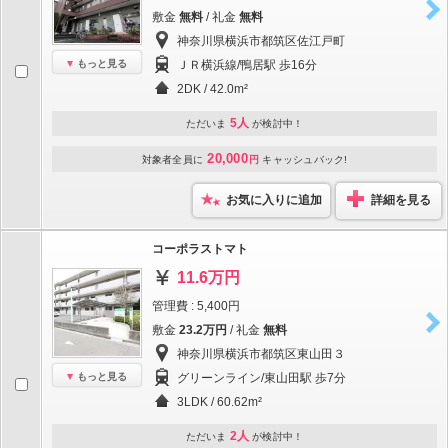
敷金
無料
/ 礼金
無料
神奈川県横浜市都筑区佐江戸町
もっと見る
ＪＲ横浜線/鴨居駅 歩16分
2DK / 42.0m²
5人
ただいま
が検討中！
20,000
対象者全員に
円
キャッシュバック!
お気に入りに追加
詳細を見る
コーポラストマト
11.6万円
管理費 : 5,400円
敷金
23.2万円
/ 礼金
無料
神奈川県横浜市都筑区東山田３
もっと見る
グリーンライン/東山田駅 歩7分
3LDK / 60.62m²
2人
ただいま
が検討中！