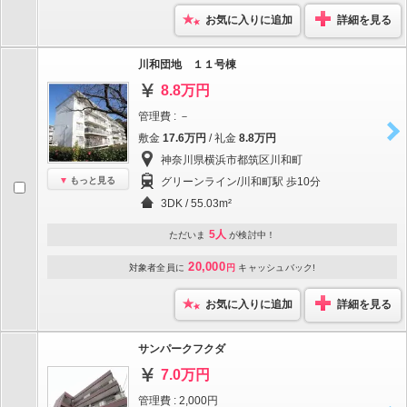
お気に入りに追加
詳細を見る
川和団地 １１号棟
8.8万円
管理費 : －
敷金
17.6万円
/ 礼金
8.8万円
神奈川県横浜市都筑区川和町
もっと見る
グリーンライン/川和町駅 歩10分
3DK / 55.03m²
5人
ただいま
が検討中！
20,000
対象者全員に
円
キャッシュバック!
お気に入りに追加
詳細を見る
サンパークフクダ
7.0万円
管理費 : 2,000円