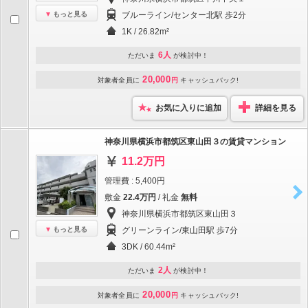
もっと見る
ブルーライン/センター北駅 歩2分
1K / 26.82m²
6人
ただいま
が検討中！
20,000
対象者全員に
円
キャッシュバック!
お気に入りに追加
詳細を見る
神奈川県横浜市都筑区東山田３の賃貸マンション
11.2万円
管理費 : 5,400円
敷金
22.4万円
/ 礼金
無料
神奈川県横浜市都筑区東山田３
もっと見る
グリーンライン/東山田駅 歩7分
3DK / 60.44m²
2人
ただいま
が検討中！
20,000
対象者全員に
円
キャッシュバック!