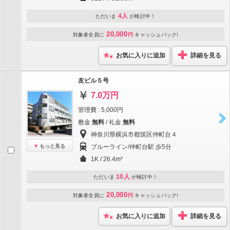
4人
ただいま
が検討中！
20,000
対象者全員に
円
キャッシュバック!
お気に入りに追加
詳細を見る
友ビル５号
7.0万円
管理費 : 5,000円
敷金
無料
/ 礼金
無料
神奈川県横浜市都筑区仲町台４
もっと見る
ブルーライン/仲町台駅 歩5分
1K / 26.4m²
10人
ただいま
が検討中！
20,000
対象者全員に
円
キャッシュバック!
お気に入りに追加
詳細を見る