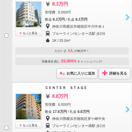
8.3万円
管理費 : 9,000円
敷金
8.3万円
/ 礼金
8.3万円
神奈川県横浜市都筑区中川中央１
もっと見る
ブルーライン/センター北駅 歩2分
1K / 35.0m²
3人
ただいま
が検討中！
20,000
対象者全員に
円
キャッシュバック!
お気に入りに追加
詳細を見る
ＣＥＮＴＥＲ ＳＴＡＧＥ
8.8万円
管理費 : 6,000円
敷金
17.6万円
/ 礼金
8.8万円
神奈川県横浜市都筑区茅ケ崎中央
もっと見る
ブルーライン/センター南駅 歩1分