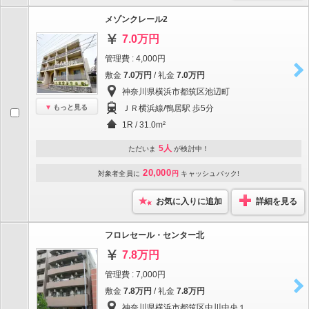
メゾンクレール2
7.0万円
管理費 : 4,000円
敷金
7.0万円
/ 礼金
7.0万円
神奈川県横浜市都筑区池辺町
もっと見る
ＪＲ横浜線/鴨居駅 歩5分
1R / 31.0m²
5人
ただいま
が検討中！
20,000
対象者全員に
円
キャッシュバック!
お気に入りに追加
詳細を見る
フロレセール・センター北
7.8万円
管理費 : 7,000円
敷金
7.8万円
/ 礼金
7.8万円
神奈川県横浜市都筑区中川中央１