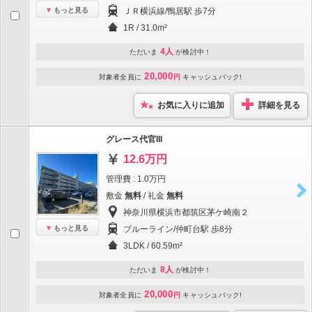
もっと見る
ＪＲ横浜線/鴨居駅 歩7分
1R / 31.0m²
4人
ただいま
が検討中！
20,000
対象者全員に
円
キャッシュバック!
お気に入りに追加
詳細を見る
グレース代官III
12.6万円
管理費 : 1.0万円
敷金
無料
/ 礼金
無料
神奈川県横浜市都筑区茅ケ崎南２
もっと見る
ブルーライン/仲町台駅 歩8分
3LDK / 60.59m²
8人
ただいま
が検討中！
20,000
対象者全員に
円
キャッシュバック!