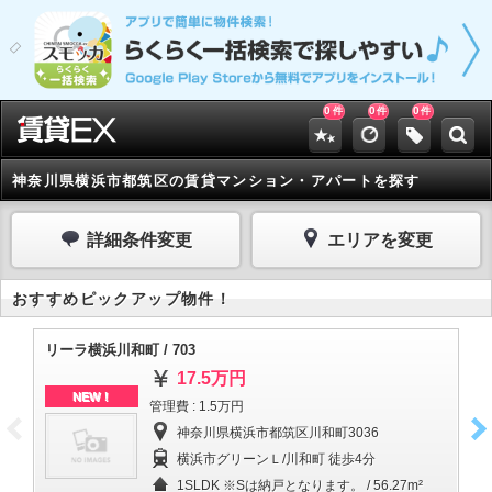
0
0
0
件
件
件
神奈川県横浜市都筑区の賃貸マンション・アパートを探す
詳細条件変更
エリアを変更
おすすめピックアップ物件！
リーラ横浜川和町 / 703
リ
17.5万円
NEW！
管理費 : 1.5万円
神奈川県横浜市都筑区川和町3036
横浜市グリーンＬ/川和町 徒歩4分
1SLDK ※Sは納戸となります。 / 56.27m²