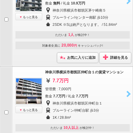
敷金
無料
/ 礼金
10.9万円
神奈川県横浜市都筑区茅ケ崎南５
もっと見る
ブルーライン/センター南駅 歩10分
2SDK ※Sは納戸となります。 / 51.84m²
1人
ただいま
が検討中！
20,000
対象者全員に
円
キャッシュバック!
お気に入りに追加
詳細を見る
神奈川県横浜市都筑区仲町台１の賃貸マンション
7.7万円
管理費 : 7,000円
敷金
7.7万円
/ 礼金
7.7万円
神奈川県横浜市都筑区仲町台１
もっと見る
ブルーライン/仲町台駅 歩3分
1K / 28.8m²
10人以上
ただいま
が検討中！