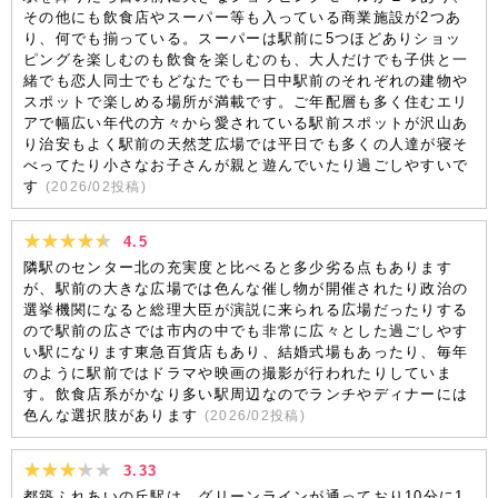
その他にも飲食店やスーパー等も入っている商業施設が2つあ
り、何でも揃っている。スーパーは駅前に5つほどありショッ
ピングを楽しむのも飲食を楽しむのも、大人だけでも子供と一
緒でも恋人同士でもどなたでも一日中駅前のそれぞれの建物や
スポットで楽しめる場所が満載です。ご年配層も多く住むエリ
アで幅広い年代の方々から愛されている駅前スポットが沢山あ
り治安もよく駅前の天然芝広場では平日でも多くの人達が寝そ
べってたり小さなお子さんが親と遊んでいたり過ごしやすいで
す
(
2026/02
投稿)
4.5
隣駅のセンター北の充実度と比べると多少劣る点もあります
が、駅前の大きな広場では色んな催し物が開催されたり政治の
選挙機関になると総理大臣が演説に来られる広場だったりする
ので駅前の広さでは市内の中でも非常に広々とした過ごしやす
い駅になります東急百貨店もあり、結婚式場もあったり、毎年
のように駅前ではドラマや映画の撮影が行われたりしていま
す。飲食店系がかなり多い駅周辺なのでランチやディナーには
色んな選択肢があります
(
2026/02
投稿)
3.33
都築ふれあいの丘駅は、グリーンラインが通っており10分に1