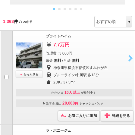
1,363
件
/
1-20件目
ブライトハイム
7.7万円
管理費 : 3,000円
敷金
無料
/ 礼金
無料
神奈川県横浜市都筑区すみれが丘
もっと見る
ブルーライン/中川駅 歩13分
2DK / 37.5m²
10人以上
ただいま
が検討中！
20,000
対象者全員に
円
キャッシュバック!
お気に入りに追加
詳細を見る
ラ・ポニージュ