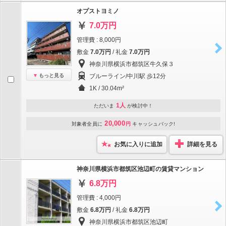
オプストヨミノ
7.0万円
管理費 : 8,000円
敷金
7.0万円
/ 礼金
7.0万円
神奈川県横浜市都筑区牛久保３
もっと見る
ブルーライン/中川駅 歩12分
1K / 30.04m²
1人
ただいま
が検討中！
20,000
対象者全員に
円
キャッシュバック!
お気に入りに追加
詳細を見る
神奈川県横浜市都筑区池辺町の賃貸マンション
6.8万円
管理費 : 4,000円
敷金
6.8万円
/ 礼金
6.8万円
神奈川県横浜市都筑区池辺町