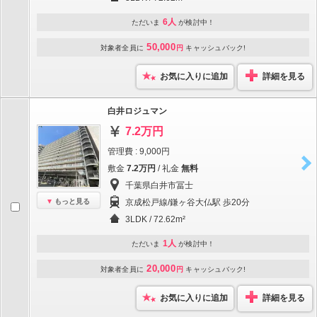
6人
ただいま
が検討中！
50,000
対象者全員に
円
キャッシュバック!
お気に入りに追加
詳細を見る
白井ロジュマン
7.2万円
管理費 : 9,000円
敷金
7.2万円
/ 礼金
無料
千葉県白井市冨士
もっと見る
京成松戸線/鎌ヶ谷大仏駅 歩20分
3LDK / 72.62m²
1人
ただいま
が検討中！
20,000
対象者全員に
円
キャッシュバック!
お気に入りに追加
詳細を見る