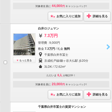
44,000
対象者全員に
円
キャッシュバック!
お気に入りに追加
詳細を見る
白井ロジュマン
7.3万円
管理費 : 9,000円
敷金
7.3万円
/ 礼金
無料
千葉県白井市冨士
もっと見る
京成松戸線/鎌ヶ谷大仏駅 歩20分
3LDK / 72.62m²
6人
ただいま
が検討中！
20,000
対象者全員に
円
キャッシュバック!
お気に入りに追加
詳細を見る
千葉県白井市冨士の賃貸マンション