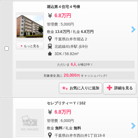
堀込第４住宅４号棟
6.8万円
管理費 : 5,000円
敷金
13.6万円
/ 礼金
6.8万円
千葉県白井市堀込２
もっと見る
北総線/白井駅 歩9分
3DK / 56.82m²
6人
ただいま
が検討中！
20,000
対象者全員に
円
キャッシュバック!
お気に入りに追加
詳細を見る
セレブリティーＹ / 102
6.8万円
管理費 : 6,000円
敷金
無料
/ 礼金
無料
千葉県白井市西白井1丁目18-8