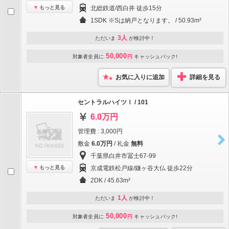
もっと見る
北総鉄道/西白井 徒歩15分
1SDK ※Sは納戸となります。 / 50.93m²
3人
ただいま
が検討中！
50,000
対象者全員に
円
キャッシュバック!
お気に入りに追加
詳細を見る
セントラルハイツⅠ / 101
6.0万円
管理費 : 3,000円
敷金
6.0万円
/ 礼金
無料
千葉県白井市冨士67-99
もっと見る
京成電鉄松戸線/鎌ヶ谷大仏 徒歩22分
2DK / 45.63m²
1人
ただいま
が検討中！
50,000
対象者全員に
円
キャッシュバック!