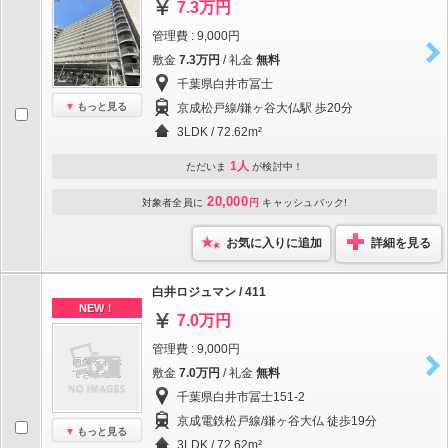
7.3万円
管理費 : 9,000円
敷金
7.3万円
/ 礼金
無料
千葉県白井市冨士
もっと見る
京成松戸線/鎌ヶ谷大仏駅 歩20分
3LDK / 72.62m²
1人
ただいま
が検討中！
20,000
対象者全員に
円
キャッシュバック!
お気に入りに追加
詳細を見る
白井ロジュマン / 411
NEW！
7.0万円
管理費 : 9,000円
敷金
7.0万円
/ 礼金
無料
千葉県白井市冨士151-2
京成電鉄松戸線/鎌ヶ谷大仏 徒歩19分
もっと見る
3LDK / 72.62m²