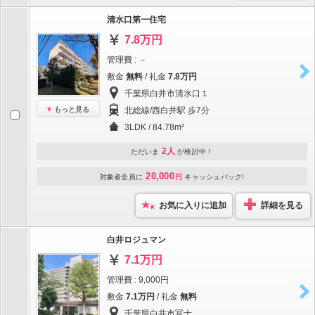
清水口第一住宅
7.8万円
管理費 : －
敷金
無料
/ 礼金
7.8万円
千葉県白井市清水口１
もっと見る
北総線/西白井駅 歩7分
3LDK / 84.78m²
2人
ただいま
が検討中！
20,000
対象者全員に
円
キャッシュバック!
お気に入りに追加
詳細を見る
白井ロジュマン
7.1万円
管理費 : 9,000円
敷金
7.1万円
/ 礼金
無料
千葉県白井市冨士