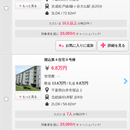
もっと見る
京成松戸線/鎌ヶ谷大仏駅 歩20分
3LDK / 72.62m²
10人以上
ただいま
が検討中！
20,000
対象者全員に
円
キャッシュバック!
お気に入りに追加
詳細を見る
堀込第４住宅９号棟
6.8万円
管理費 : －
敷金
13.6万円
/ 礼金
6.8万円
千葉県白井市堀込２
もっと見る
北総線/白井駅 歩8分
2LDK / 56.82m²
7人
ただいま
が検討中！
20,000
対象者全員に
円
キャッシュバック!