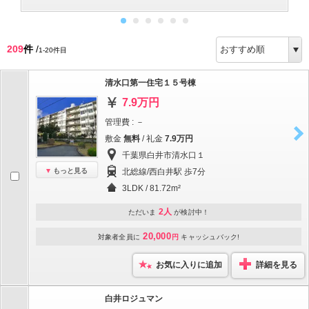
209
件
/
1-20件目
清水口第一住宅１５号棟
7.9万円
管理費 : －
敷金
無料
/ 礼金
7.9万円
千葉県白井市清水口１
もっと見る
北総線/西白井駅 歩7分
3LDK / 81.72m²
2人
ただいま
が検討中！
20,000
対象者全員に
円
キャッシュバック!
お気に入りに追加
詳細を見る
白井ロジュマン