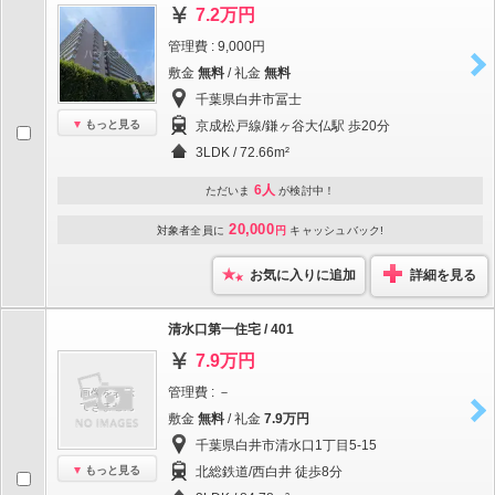
7.2万円
管理費 : 9,000円
敷金
無料
/ 礼金
無料
千葉県白井市冨士
もっと見る
京成松戸線/鎌ヶ谷大仏駅 歩20分
3LDK / 72.66m²
6人
ただいま
が検討中！
20,000
対象者全員に
円
キャッシュバック!
お気に入りに追加
詳細を見る
清水口第一住宅 / 401
7.9万円
管理費 : －
敷金
無料
/ 礼金
7.9万円
千葉県白井市清水口1丁目5-15
もっと見る
北総鉄道/西白井 徒歩8分