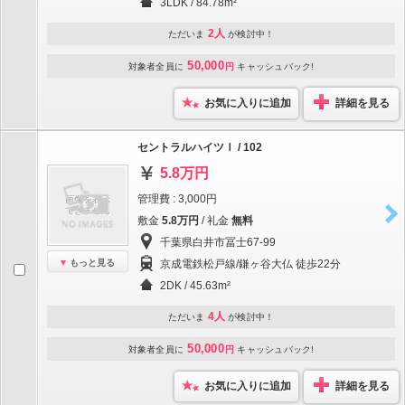
3LDK / 84.78m²
2人
ただいま
が検討中！
50,000
対象者全員に
円
キャッシュバック!
お気に入りに追加
詳細を見る
セントラルハイツⅠ / 102
5.8万円
管理費 : 3,000円
敷金
5.8万円
/ 礼金
無料
千葉県白井市冨士67-99
もっと見る
京成電鉄松戸線/鎌ヶ谷大仏 徒歩22分
2DK / 45.63m²
4人
ただいま
が検討中！
50,000
対象者全員に
円
キャッシュバック!
お気に入りに追加
詳細を見る