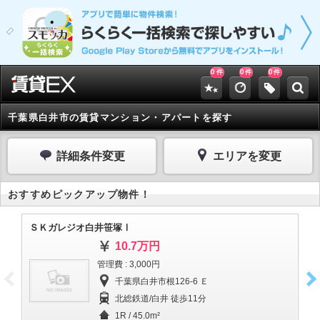
0
0
0
件
件
件
千葉県白井市の賃貸マンション・アパートを探す
詳細条件変更
エリアを変更
おすすめピックアップ物件！
ＳＫガレジオ白井笹塚Ⅰ
Ｓ
10.7万円
管理費 : 3,000円
千葉県白井市根126-6 Ｅ
北総鉄道/白井 徒歩11分
1R / 45.0m²