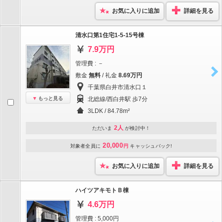
お気に入りに追加
詳細を見る
清水口第1住宅1-5-15号棟
7.9万円
管理費 : －
敷金
無料
/ 礼金
8.69万円
千葉県白井市清水口１
もっと見る
北総線/西白井駅 歩7分
3LDK / 84.78m²
2人
ただいま
が検討中！
20,000
対象者全員に
円
キャッシュバック!
お気に入りに追加
詳細を見る
ハイツアキモトＢ棟
4.6万円
管理費 : 5,000円