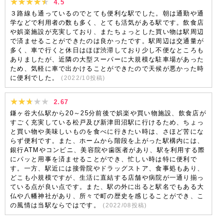
4.5
３路線も通っているのでとても便利な駅でした。朝は通勤や通
学などで利用者の数も多く、とても活気がある駅です。飲食店
や娯楽施設が充実しており、またちょっとした買い物は駅周辺
で済ませることができたのは良かったです。駅周辺は交通量が
多く、車で行くと休日はほぼ渋滞しており少し不便なところも
ありましたが、近隣の大型スーパーに大規模な駐車場があった
ため、気軽に車で出かけることができたので天候が悪かった時
に便利でした。
(
2022/10
投稿)
2.67
鎌ヶ谷大仏駅から20～25分前後で娯楽や買い物施設、飲食店が
すごく充実している松戸及び新津田沼駅に行けるため、ちょっ
と買い物や美味しいものを食べに行きたい時は、さほど苦にな
らず便利です。また、ホームから階段を上がった駅構内には、
銀行ATMやコンビニ、美容院や歯医者があり、駅を利用する際
にパッと用事を済ませることができ、忙しい時は特に便利で
す。一方、駅近には接骨院やドラッグストア、食事処もあり、
どこも小規模ですが、生活に直結する店舗や病院が一通り揃っ
ている点が良い点です。また、駅の外に出ると駅名でもある大
仏や八幡神社があり、所々で町の歴史を感じることができ、こ
の風情は当駅ならではです。
(
2022/08
投稿)