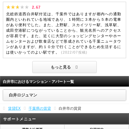
2.67
北総鉄道西白井駅付近は、千葉件ではありますが都内への通勤
圏内といわれている地域であり、１時間に３本から５本の電車
があり便利でした。また、上野駅、スカイツリー駅、浅草駅、
成田空港駅につながっていることから、観光名所へのアクセス
が容易です。また、近くに大型のショッピングセンターやホー
ムセンターおよび飲食店などで形成されている千葉ニュータウ
ンがありますが、約１０分で行くことができるため生活するに
は使いかってのよい駅です。
(
2022/07
投稿)
もっと見る
白井市におけるマンション・アパート一覧
白井ロジュマン
賃貸EX
千葉県の賃貸
白井市の賃貸
サポートメニュー