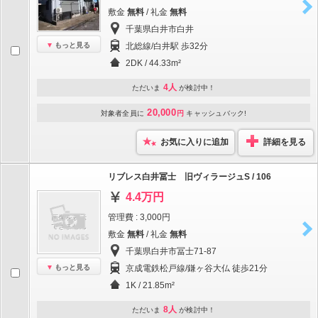
敷金
無料
/ 礼金
無料
千葉県白井市白井
もっと見る
北総線/白井駅 歩32分
2DK / 44.33m²
4人
ただいま
が検討中！
20,000
対象者全員に
円
キャッシュバック!
お気に入りに追加
詳細を見る
リブレス白井冨士 旧ヴィラージュS / 106
4.4万円
管理費 : 3,000円
敷金
無料
/ 礼金
無料
千葉県白井市冨士71-87
もっと見る
京成電鉄松戸線/鎌ヶ谷大仏 徒歩21分
1K / 21.85m²
8人
ただいま
が検討中！