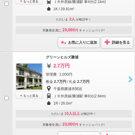
もっと見る
ＪＲ外房線/勝浦駅 車4分(2.1km)
1K / 29.81m²
2人
ただいま
が検討中！
20,000
対象者全員に
円
キャッシュバック!
お気に入りに追加
詳細を見る
グリーンヒルズ勝浦
2.7万円
管理費 : 2,000円
敷金
2.7万円
/ 礼金
2.7万円
千葉県勝浦市関谷
もっと見る
ＪＲ外房線/勝浦駅 車6分(2.6km)
1R / 26.0m²
10人以上
ただいま
が検討中！
20,000
対象者全員に
円
キャッシュバック!