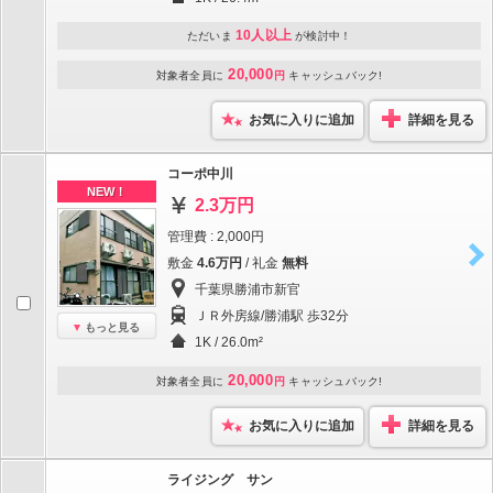
10人以上
ただいま
が検討中！
20,000
対象者全員に
円
キャッシュバック!
お気に入りに追加
詳細を見る
コーポ中川
NEW！
2.3万円
管理費 : 2,000円
敷金
4.6万円
/ 礼金
無料
千葉県勝浦市新官
ＪＲ外房線/勝浦駅 歩32分
もっと見る
1K / 26.0m²
20,000
対象者全員に
円
キャッシュバック!
お気に入りに追加
詳細を見る
ライジング サン