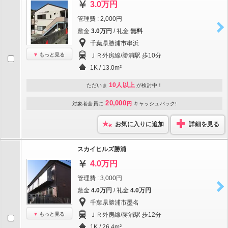
3.0万円
管理費 : 2,000円
敷金
3.0万円
/ 礼金
無料
千葉県勝浦市串浜
もっと見る
ＪＲ外房線/勝浦駅 歩10分
1K / 13.0m²
10人以上
ただいま
が検討中！
20,000
対象者全員に
円
キャッシュバック!
お気に入りに追加
詳細を見る
スカイヒルズ勝浦
4.0万円
管理費 : 3,000円
敷金
4.0万円
/ 礼金
4.0万円
千葉県勝浦市墨名
もっと見る
ＪＲ外房線/勝浦駅 歩12分
1K / 26.4m²