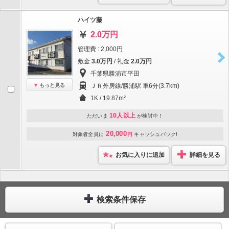
ハイツ藤
2.0万円
管理費 : 2,000円
敷金
3.0万円
/ 礼金
2.0万円
千葉県勝浦市平田
もっと見る
ＪＲ外房線/勝浦駅 車6分(3.7km)
1K / 19.87m²
10人以上
ただいま
が検討中！
20,000
対象者全員に
円
キャッシュバック!
お気に入りに追加
詳細を見る
検索条件保存