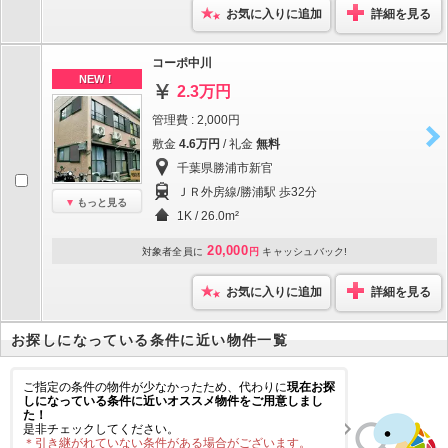
お気に入りに追加
詳細を見る
コーポ中川
NEW！
2.3万円
管理費 : 2,000円
敷金
4.6万円
/ 礼金
無料
千葉県勝浦市新官
ＪＲ外房線/勝浦駅 歩32分
もっと見る
1K / 26.0m²
20,000
対象者全員に
円
キャッシュバック!
お気に入りに追加
詳細を見る
お探しになっている条件に近い物件一覧
ご指定の条件の物件が少なかったため、代わりに
現在お探
しになっている条件に近いオススメ物件をご用意しまし
た！
是非チェックしてください。
＊引き継がれていない条件がある場合がございます。