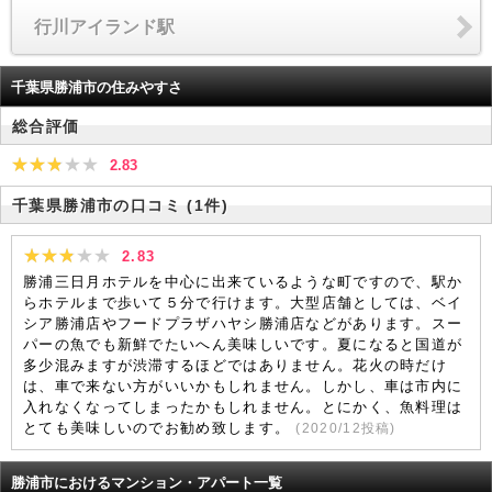
行川アイランド駅
千葉県勝浦市の住みやすさ
総合評価
2.83
千葉県勝浦市の口コミ
(1件)
2.83
勝浦三日月ホテルを中心に出来ているような町ですので、駅か
らホテルまで歩いて５分で行けます。大型店舗としては、ベイ
シア勝浦店やフードプラザハヤシ勝浦店などがあります。スー
パーの魚でも新鮮でたいへん美味しいです。夏になると国道が
多少混みますが渋滞するほどではありません。花火の時だけ
は、車で来ない方がいいかもしれません。しかし、車は市内に
入れなくなってしまったかもしれません。とにかく、魚料理は
とても美味しいのでお勧め致します。
(
2020/12
投稿)
勝浦市におけるマンション・アパート一覧