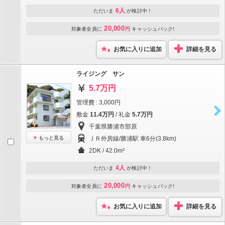
6人
ただいま
が検討中！
20,000
対象者全員に
円
キャッシュバック!
お気に入りに追加
詳細を見る
ライジング サン
5.7万円
管理費 : 3,000円
敷金
11.4万円
/ 礼金
5.7万円
千葉県勝浦市部原
もっと見る
ＪＲ外房線/勝浦駅 車6分(3.8km)
2DK / 42.0m²
4人
ただいま
が検討中！
20,000
対象者全員に
円
キャッシュバック!
お気に入りに追加
詳細を見る