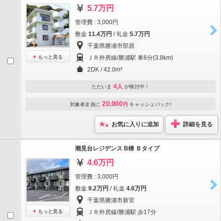
5.7万円
管理費 : 3,000円
敷金
11.4万円
/ 礼金
5.7万円
千葉県勝浦市部原
もっと見る
ＪＲ外房線/勝浦駅 車6分(3.8km)
2DK / 42.0m²
4人
ただいま
が検討中！
20,000
対象者全員に
円
キャッシュバック!
お気に入りに追加
詳細を見る
潮見台レジデンス B棟 Ｂタイプ
4.6万円
管理費 : 3,000円
敷金
9.2万円
/ 礼金
4.6万円
千葉県勝浦市新官
もっと見る
ＪＲ外房線/勝浦駅 歩17分