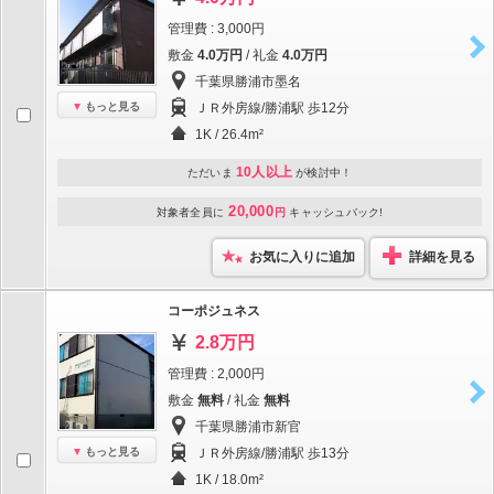
管理費 : 3,000円
敷金
4.0万円
/ 礼金
4.0万円
千葉県勝浦市墨名
もっと見る
ＪＲ外房線/勝浦駅 歩12分
1K / 26.4m²
10人以上
ただいま
が検討中！
20,000
対象者全員に
円
キャッシュバック!
お気に入りに追加
詳細を見る
コーポジュネス
2.8万円
管理費 : 2,000円
敷金
無料
/ 礼金
無料
千葉県勝浦市新官
もっと見る
ＪＲ外房線/勝浦駅 歩13分
1K / 18.0m²