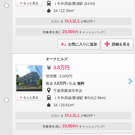
もっと見る
ＪＲ外房線/勝浦駅 歩14分
1K / 22.35m²
10人以上
ただいま
が検討中！
20,000
対象者全員に
円
キャッシュバック!
お気に入りに追加
詳細を見る
オークヒルズ
3.8万円
管理費 : 3,000円
敷金
3.8万円
/ 礼金
無料
千葉県勝浦市串浜
もっと見る
ＪＲ外房線/勝浦駅 車5分(2.8km)
1K / 29.81m²
10人以上
ただいま
が検討中！
20,000
対象者全員に
円
キャッシュバック!