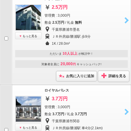
2.5万円
管理費 : 3,000円
敷金
2.5万円
/ 礼金
無料
千葉県勝浦市墨名
もっと見る
ＪＲ外房線/勝浦駅 歩9分
1K / 28.0m²
10人以上
ただいま
が検討中！
20,000
対象者全員に
円
キャッシュバック!
お気に入りに追加
詳細を見る
ロイヤルパレス
3.7万円
管理費 : 3,000円
敷金
3.7万円
/ 礼金
3.7万円
千葉県勝浦市関谷
もっと見る
ＪＲ外房線/勝浦駅 車4分(2.1km)