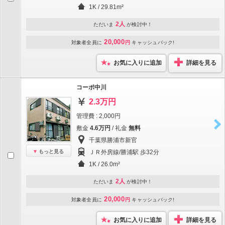
1K / 29.81m²
2人
ただいま
が検討中！
20,000
対象者全員に
円
キャッシュバック!
お気に入りに追加
詳細を見る
コーポ中川
2.3万円
管理費 : 2,000円
敷金
4.6万円
/ 礼金
無料
千葉県勝浦市新官
もっと見る
ＪＲ外房線/勝浦駅 歩32分
1K / 26.0m²
2人
ただいま
が検討中！
20,000
対象者全員に
円
キャッシュバック!
お気に入りに追加
詳細を見る