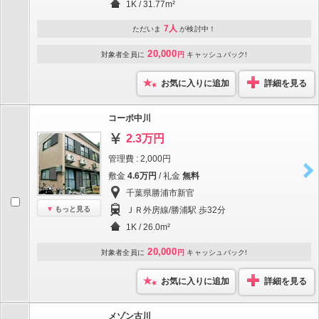
1K / 31.77m²
7人
ただいま
が検討中！
20,000
対象者全員に
円
キャッシュバック!
お気に入りに追加
詳細を見る
コーポ中川
2.3万円
管理費 : 2,000円
敷金
4.6万円
/ 礼金
無料
千葉県勝浦市新官
もっと見る
ＪＲ外房線/勝浦駅 歩32分
1K / 26.0m²
20,000
対象者全員に
円
キャッシュバック!
お気に入りに追加
詳細を見る
メゾン古川