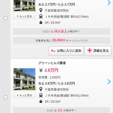
敷金
2.7万円
/ 礼金
2.7万円
千葉県勝浦市関谷
もっと見る
ＪＲ外房線/勝浦駅 車6分(2.6km)
1R / 26.0m²
10人以上
ただいま
が検討中！
20,000
対象者全員に
円
キャッシュバック!
お気に入りに追加
詳細を見る
グリーンヒルズ勝浦
2.8万円
管理費 : 2,000円
敷金
2.8万円
/ 礼金
2.8万円
千葉県勝浦市関谷
もっと見る
ＪＲ外房線/勝浦駅 車6分(2.6km)
1R / 26.0m²
2人
ただいま
が検討中！