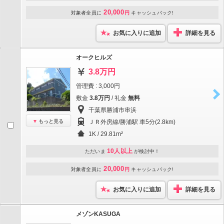
20,000
対象者全員に
円
キャッシュバック!
お気に入りに追加
詳細を見る
オークヒルズ
3.8万円
管理費 : 3,000円
敷金
3.8万円
/ 礼金
無料
千葉県勝浦市串浜
もっと見る
ＪＲ外房線/勝浦駅 車5分(2.8km)
1K / 29.81m²
10人以上
ただいま
が検討中！
20,000
対象者全員に
円
キャッシュバック!
お気に入りに追加
詳細を見る
メゾンKASUGA