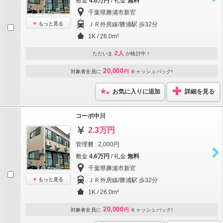
敷金
4.6万円
/ 礼金
無料
千葉県勝浦市新官
もっと見る
ＪＲ外房線/勝浦駅 歩32分
1K / 26.0m²
2人
ただいま
が検討中！
20,000
対象者全員に
円
キャッシュバック!
お気に入りに追加
詳細を見る
コーポ中川
2.3万円
管理費 : 2,000円
敷金
4.6万円
/ 礼金
無料
千葉県勝浦市新官
もっと見る
ＪＲ外房線/勝浦駅 歩32分
1K / 26.0m²
20,000
対象者全員に
円
キャッシュバック!