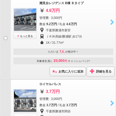
潮見台レジデンス B棟 Ｂタイプ
4.6万円
管理費 : 3,000円
敷金
9.2万円
/ 礼金
4.6万円
千葉県勝浦市新官
もっと見る
ＪＲ外房線/勝浦駅 歩17分
1K / 31.77m²
7人
ただいま
が検討中！
20,000
対象者全員に
円
キャッシュバック!
お気に入りに追加
詳細を見る
ロイヤルパレス
3.7万円
管理費 : 3,000円
敷金
3.7万円
/ 礼金
3.7万円
千葉県勝浦市関谷