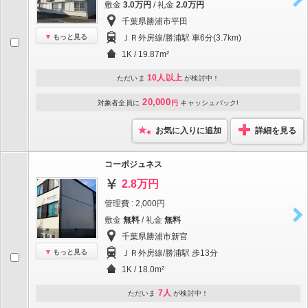
敷金
3.0万円
/ 礼金
2.0万円
千葉県勝浦市平田
もっと見る
ＪＲ外房線/勝浦駅 車6分(3.7km)
1K / 19.87m²
10人以上
ただいま
が検討中！
20,000
対象者全員に
円
キャッシュバック!
お気に入りに追加
詳細を見る
コーポジュネス
2.8万円
管理費 : 2,000円
敷金
無料
/ 礼金
無料
千葉県勝浦市新官
もっと見る
ＪＲ外房線/勝浦駅 歩13分
1K / 18.0m²
7人
ただいま
が検討中！