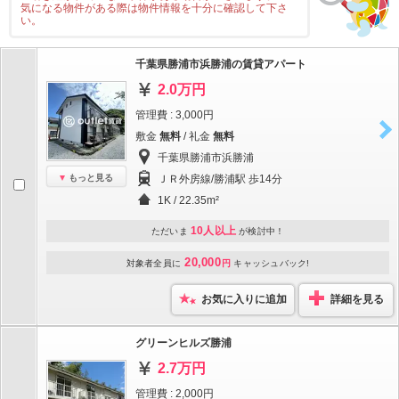
気になる物件がある際は物件情報を十分に確認して下さ
い。
千葉県勝浦市浜勝浦の賃貸アパート
2.0万円
管理費 : 3,000円
敷金
無料
/ 礼金
無料
千葉県勝浦市浜勝浦
もっと見る
ＪＲ外房線/勝浦駅 歩14分
1K / 22.35m²
10人以上
ただいま
が検討中！
20,000
対象者全員に
円
キャッシュバック!
お気に入りに追加
詳細を見る
グリーンヒルズ勝浦
2.7万円
管理費 : 2,000円