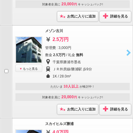
20,000
対象者全員に
円
キャッシュバック!
お気に入りに追加
詳細を見る
メゾン古川
2.5万円
管理費 : 3,000円
敷金
2.5万円
/ 礼金
無料
千葉県勝浦市墨名
もっと見る
ＪＲ外房線/勝浦駅 歩9分
1K / 28.0m²
10人以上
ただいま
が検討中！
20,000
対象者全員に
円
キャッシュバック!
お気に入りに追加
詳細を見る
スカイヒルズ勝浦
4.0万円