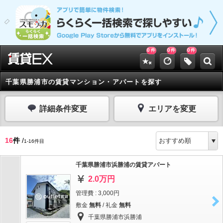
0
0
0
件
件
件
千葉県勝浦市の賃貸マンション・アパートを探す
詳細条件変更
エリアを変更
16
件
/
1-16件目
千葉県勝浦市浜勝浦の賃貸アパート
2.0万円
管理費 : 3,000円
敷金
無料
/ 礼金
無料
千葉県勝浦市浜勝浦