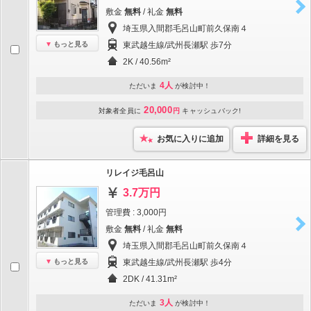
敷金
無料
/ 礼金
無料
埼玉県入間郡毛呂山町前久保南４
もっと見る
東武越生線/武州長瀬駅 歩7分
2K / 40.56m²
4人
ただいま
が検討中！
20,000
対象者全員に
円
キャッシュバック!
お気に入りに追加
詳細を見る
リレイジ毛呂山
3.7万円
管理費 : 3,000円
敷金
無料
/ 礼金
無料
埼玉県入間郡毛呂山町前久保南４
もっと見る
東武越生線/武州長瀬駅 歩4分
2DK / 41.31m²
3人
ただいま
が検討中！