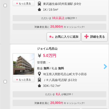
もっと見る
東武越生線/武州長瀬駅 歩9分
1K / 19.5m²
10人以上
ただいま
が検討中！
20,000
対象者全員に
円
キャッシュバック!
お気に入りに追加
詳細を見る
ジョイム毛呂山
5.0万円
管理費 : －
敷金
無料
/ 礼金
無料
埼玉県入間郡毛呂山町大字小田谷
もっと見る
ＪＲ八高線/毛呂駅 歩13分
3DK / 52.7m²
8人
ただいま
が検討中！
20,000
対象者全員に
円
キャッシュバック!