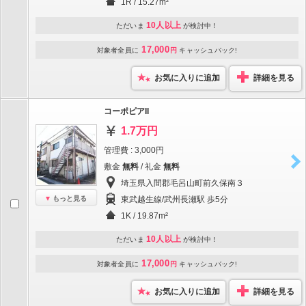
1R / 15.27m²
10人以上
ただいま
が検討中！
17,000
対象者全員に
円
キャッシュバック!
お気に入りに追加
詳細を見る
コーポピアII
1.7万円
管理費 : 3,000円
敷金
無料
/ 礼金
無料
埼玉県入間郡毛呂山町前久保南３
もっと見る
東武越生線/武州長瀬駅 歩5分
1K / 19.87m²
10人以上
ただいま
が検討中！
17,000
対象者全員に
円
キャッシュバック!
お気に入りに追加
詳細を見る