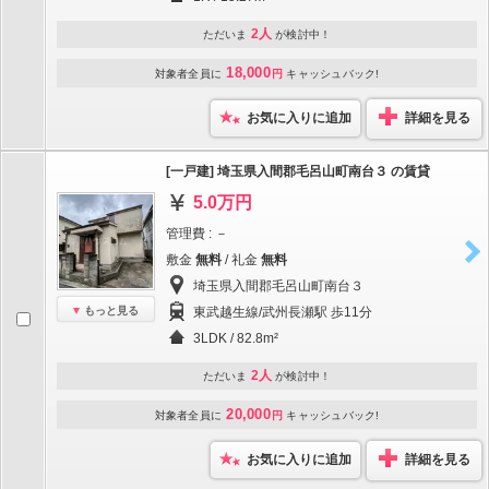
2人
ただいま
が検討中！
18,000
対象者全員に
円
キャッシュバック!
お気に入りに追加
詳細を見る
[一戸建] 埼玉県入間郡毛呂山町南台３ の賃貸
5.0万円
管理費 : －
敷金
無料
/ 礼金
無料
埼玉県入間郡毛呂山町南台３
もっと見る
東武越生線/武州長瀬駅 歩11分
3LDK / 82.8m²
2人
ただいま
が検討中！
20,000
対象者全員に
円
キャッシュバック!
お気に入りに追加
詳細を見る