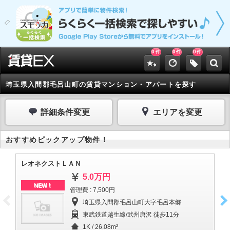
0
0
0
件
件
件
埼玉県入間郡毛呂山町の賃貸マンション・アパートを探す
詳細条件変更
エリアを変更
おすすめピックアップ物件！
レオネクストＬＡＮ
レ
5.0万円
NEW！
管理費 : 7,500円
埼玉県入間郡毛呂山町大字毛呂本郷
東武鉄道越生線/武州唐沢 徒歩11分
1K / 26.08m²