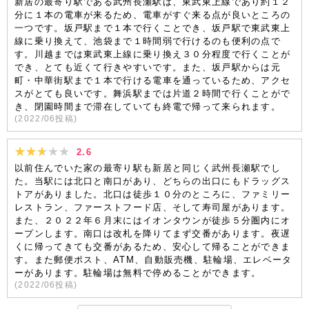
新居の最寄り駅である武州長瀬駅は、東武東上線であり約１２
分に１本の電車が来るため、電車がすぐ来る点が良いところの
一つです。坂戸駅まで１本で行くことでき、坂戸駅で東武東上
線に乗り換えて、池袋まで１時間弱で行けるのも便利の点で
す。川越までは東武東上線に乗り換え３０分程度で行くことが
でき、とても近くて行きやすいです。また、坂戸駅からは元
町・中華街駅まで１本で行ける電車を通っているため、アクセ
スがとても良いです。舞浜駅までは片道２時間で行くことがで
き、閉園時間まで滞在していても終電で帰って来られます。
(
2022/06
投稿)
2.6
以前住んでいた家の最寄り駅も新居と同じく武州長瀬駅でし
た。当駅には北口と南口があり、どちらの出口にもドラッグス
トアがありました。北口は徒歩１０分のところに、ファミリー
レストラン、ファーストフード店、そして寿司屋があります。
また、２０２２年６月末にはイオンタウンが徒歩５分圏内にオ
ープンします。南口は改札を降りてまず交番があります。夜遅
くに帰ってきても交番があるため、安心して帰ることができま
す。また郵便ポスト、ATM、自動販売機、駐輪場、エレベータ
ーがあります。駐輪場は無料で停めることができます。
(
2022/06
投稿)