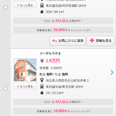
もっと見る
東武越生線/武州長瀬駅 歩6分
3DK / 66.1m²
10人以上
ただいま
が検討中！
20,000
対象者全員に
円
キャッシュバック!
お気に入りに追加
詳細を見る
コーポもろやま
1.9万円
管理費 : 5,000円
敷金
無料
/ 礼金
無料
埼玉県入間郡毛呂山町岩井東２
もっと見る
東武越生線/東毛呂駅 歩6分
1K / 23.14m²
10人以上
ただいま
が検討中！
19,000
対象者全員に
円
キャッシュバック!