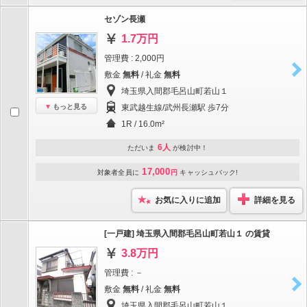
セゾン長瀬
1.7万円
管理費 : 2,000円
敷金
無料
/ 礼金
無料
埼玉県入間郡毛呂山町若山１
もっと見る
東武越生線/武州長瀬駅 歩7分
1R / 16.0m²
6人
ただいま
が検討中！
17,000
対象者全員に
円
キャッシュバック!
お気に入りに追加
詳細を見る
[一戸建] 埼玉県入間郡毛呂山町若山１ の賃貸
3.8万円
管理費 : －
敷金
無料
/ 礼金
無料
埼玉県入間郡毛呂山町若山１