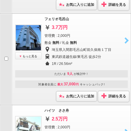
お気に入りに追加
詳細を見る
フェリオ毛呂山
3.7万円
管理費 : 2,000円
敷金
無料
/ 礼金
無料
埼玉県入間郡毛呂山町前久保南１丁目
もっと見る
東武鉄道越生線/東毛呂 徒歩2分
1R / 26.56m²
9人
ただいま
が検討中！
37,000
対象者全員に
最大
円
キャッシュバック!
お気に入りに追加
詳細を見る
ハイツ ささ舟
2.5万円
管理費 : 2,000円