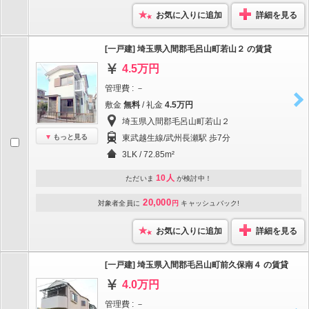
お気に入りに追加
詳細を見る
[一戸建] 埼玉県入間郡毛呂山町若山２ の賃貸
4.5万円
管理費 : －
敷金
無料
/ 礼金
4.5万円
埼玉県入間郡毛呂山町若山２
もっと見る
東武越生線/武州長瀬駅 歩7分
3LK / 72.85m²
10人
ただいま
が検討中！
20,000
対象者全員に
円
キャッシュバック!
お気に入りに追加
詳細を見る
[一戸建] 埼玉県入間郡毛呂山町前久保南４ の賃貸
4.0万円
管理費 : －