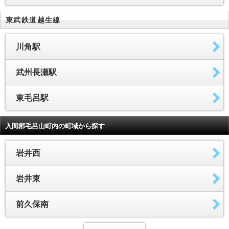
東武鉄道越生線
川角駅
武州長瀬駅
東毛呂駅
入間郡毛呂山町内の町域から探す
岩井西
岩井東
前久保南