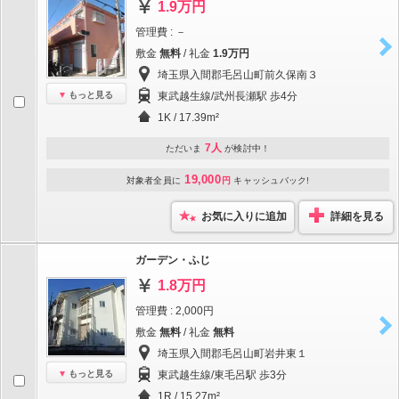
1.9万円
管理費 : －
敷金
無料
/ 礼金
1.9万円
埼玉県入間郡毛呂山町前久保南３
もっと見る
東武越生線/武州長瀬駅 歩4分
1K / 17.39m²
7人
ただいま
が検討中！
19,000
対象者全員に
円
キャッシュバック!
お気に入りに追加
詳細を見る
ガーデン・ふじ
1.8万円
管理費 : 2,000円
敷金
無料
/ 礼金
無料
埼玉県入間郡毛呂山町岩井東１
もっと見る
東武越生線/東毛呂駅 歩3分
1R / 15.27m²