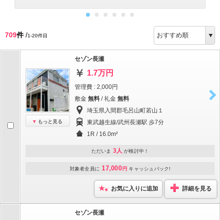
709
件
/
1-20件目
セゾン長瀬
1.7万円
管理費 : 2,000円
敷金
無料
/ 礼金
無料
埼玉県入間郡毛呂山町若山１
もっと見る
東武越生線/武州長瀬駅 歩7分
1R / 16.0m²
3人
ただいま
が検討中！
17,000
対象者全員に
円
キャッシュバック!
お気に入りに追加
詳細を見る
セゾン長瀬