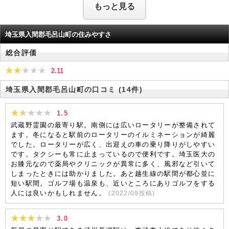
もっと見る
埼玉県入間郡毛呂山町の住みやすさ
総合評価
2.11
埼玉県入間郡毛呂山町の口コミ
(14件)
1.5
武蔵野霊園の最寄り駅。南側には広いロータリーが整備されて
ます。冬になると駅前のロータリーのイルミネーションが綺麗
でした。ロータリーが広く、出迎えの車の乗り降りがしやすい
です。タクシーも常に止まっているので便利です。埼玉医大の
お膝元なので薬局やクリニックが異常に多く、風邪など引いて
しまったときには助かりました。あと越生線の駅間が都心並に
短い駅間。ゴルフ場も温泉も、近いところにありゴルフをする
人には良いかもしれません。
(
2022/09
投稿)
3.0