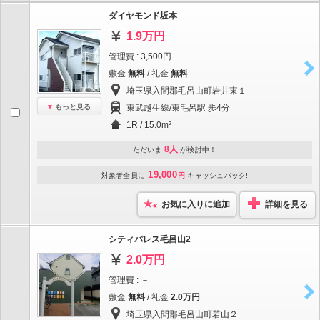
ダイヤモンド坂本
1.9万円
管理費 : 3,500円
敷金
無料
/ 礼金
無料
埼玉県入間郡毛呂山町岩井東１
もっと見る
東武越生線/東毛呂駅 歩4分
1R / 15.0m²
8人
ただいま
が検討中！
19,000
対象者全員に
円
キャッシュバック!
お気に入りに追加
詳細を見る
シティパレス毛呂山2
2.0万円
管理費 : －
敷金
無料
/ 礼金
2.0万円
埼玉県入間郡毛呂山町若山２