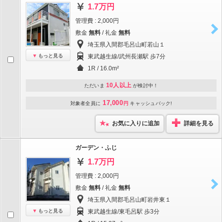
1.7万円
管理費 : 2,000円
敷金
無料
/ 礼金
無料
埼玉県入間郡毛呂山町若山１
もっと見る
東武越生線/武州長瀬駅 歩7分
1R / 16.0m²
10人以上
ただいま
が検討中！
17,000
対象者全員に
円
キャッシュバック!
お気に入りに追加
詳細を見る
ガーデン・ふじ
1.7万円
管理費 : 2,000円
敷金
無料
/ 礼金
無料
埼玉県入間郡毛呂山町岩井東１
もっと見る
東武越生線/東毛呂駅 歩3分