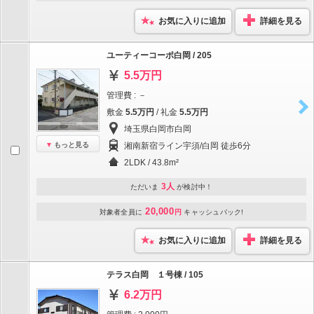
お気に入りに追加
詳細を見る
ユーティーコーポ白岡 / 205
5.5万円
管理費 : －
敷金
5.5万円
/ 礼金
5.5万円
埼玉県白岡市白岡
もっと見る
湘南新宿ライン宇須/白岡 徒歩6分
2LDK / 43.8m²
3人
ただいま
が検討中！
20,000
対象者全員に
円
キャッシュバック!
お気に入りに追加
詳細を見る
テラス白岡 １号棟 / 105
6.2万円