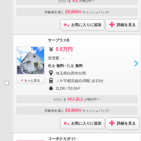
9人
ただいま
が検討中！
20,000
対象者全員に
円
キャッシュバック!
お気に入りに追加
詳細を見る
サープラスB
5.0万円
管理費 : －
敷金
無料
/ 礼金
無料
埼玉県白岡市白岡
もっと見る
ＪＲ宇都宮線/白岡駅 歩10分
2LDK / 50.0m²
10人以上
ただいま
が検討中！
20,000
対象者全員に
円
キャッシュバック!
お気に入りに追加
詳細を見る
コーポナカダイI