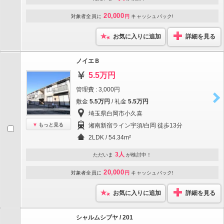
20,000
対象者全員に
円
キャッシュバック!
お気に入りに追加
詳細を見る
ノイエＢ
5.5万円
管理費 : 3,000円
敷金
5.5万円
/ 礼金
5.5万円
埼玉県白岡市小久喜
もっと見る
湘南新宿ライン宇須/白岡 徒歩13分
2LDK / 54.34m²
3人
ただいま
が検討中！
20,000
対象者全員に
円
キャッシュバック!
お気に入りに追加
詳細を見る
シャルムシブヤ / 201