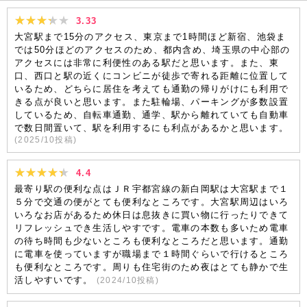
3.33
大宮駅まで15分のアクセス、東京まで1時間ほど新宿、池袋ま
では50分ほどのアクセスのため、都内含め、埼玉県の中心部の
アクセスには非常に利便性のある駅だと思います。また、東
口、西口と駅の近くにコンビニが徒歩で寄れる距離に位置して
いるため、どちらに居住を考えても通勤の帰りがけにも利用で
きる点が良いと思います。また駐輪場、パーキングが多数設置
しているため、自転車通勤、通学、駅から離れていても自動車
で数日間置いて、駅を利用するにも利点があるかと思います。
(
2025/10
投稿)
4.4
最寄り駅の便利な点はＪＲ宇都宮線の新白岡駅は大宮駅まで１
５分で交通の便がとても便利なところです。大宮駅周辺はいろ
いろなお店があるため休日は息抜きに買い物に行ったりできて
リフレッシュでき生活しやすです。電車の本数も多いため電車
の待ち時間も少ないところも便利なところだと思います。通勤
に電車を使っていますが職場まで１時間ぐらいで行けるところ
も便利なところです。周りも住宅街のため夜はとても静かで生
活しやすいです。
(
2024/10
投稿)