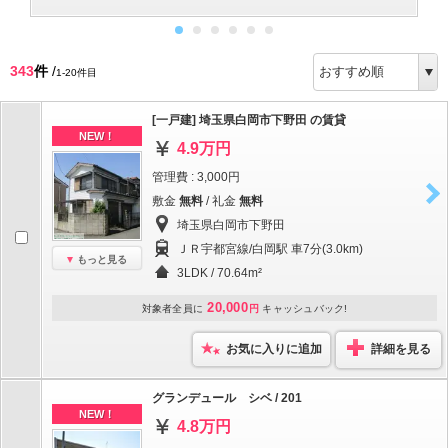
343
件
/
1-20件目
[一戸建] 埼玉県白岡市下野田 の賃貸
NEW！
4.9万円
管理費 : 3,000円
敷金
無料
/ 礼金
無料
埼玉県白岡市下野田
ＪＲ宇都宮線/白岡駅 車7分(3.0km)
もっと見る
3LDK / 70.64m²
20,000
対象者全員に
円
キャッシュバック!
お気に入りに追加
詳細を見る
グランデュール シベ / 201
NEW！
4.8万円