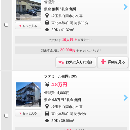
管理費 : －
敷金
無料
/ 礼金
無料
埼玉県白岡市小久喜
東北本線/白岡 徒歩11分
もっと見る
2DK / 41.32m²
10人以上
ただいま
が検討中！
20,000
対象者全員に
円
キャッシュバック!
お気に入りに追加
詳細を見る
ファミール白岡 / 205
4.8万円
管理費 : 4,000円
敷金
4.8万円
/ 礼金
無料
埼玉県白岡市小久喜
もっと見る
東北本線/白岡 徒歩4分
2DK / 39.66m²