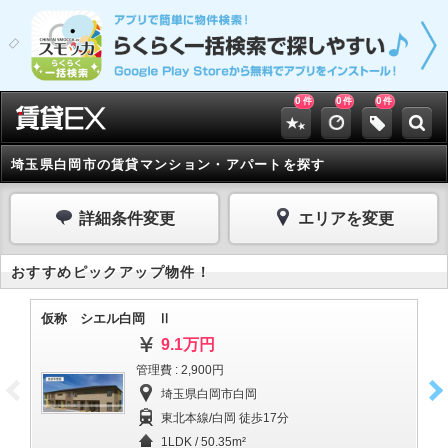
0
0
0
件
件
件
埼玉県白岡市の賃貸マンション・アパートを探す
詳細条件変更
エリアを変更
おすすめピックアップ物件！
仮称 シエル白岡 Ⅱ
仮
9.1万円
管理費 : 2,900円
埼玉県白岡市白岡
東北本線/白岡 徒歩17分
1LDK / 50.35m²