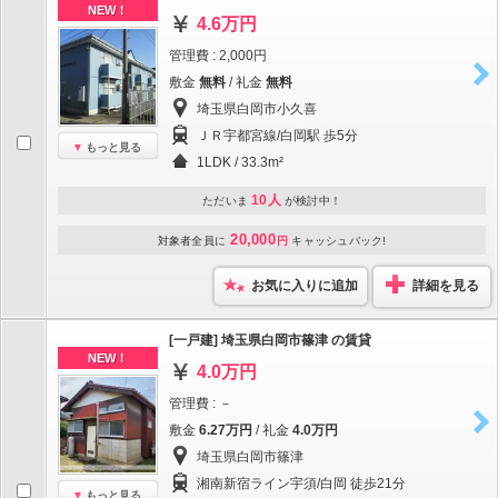
NEW！
4.6万円
管理費 : 2,000円
敷金
無料
/ 礼金
無料
埼玉県白岡市小久喜
ＪＲ宇都宮線/白岡駅 歩5分
もっと見る
1LDK / 33.3m²
10人
ただいま
が検討中！
20,000
対象者全員に
円
キャッシュバック!
お気に入りに追加
詳細を見る
[一戸建] 埼玉県白岡市篠津 の賃貸
NEW！
4.0万円
管理費 : －
敷金
6.27万円
/ 礼金
4.0万円
埼玉県白岡市篠津
湘南新宿ライン宇須/白岡 徒歩21分
もっと見る