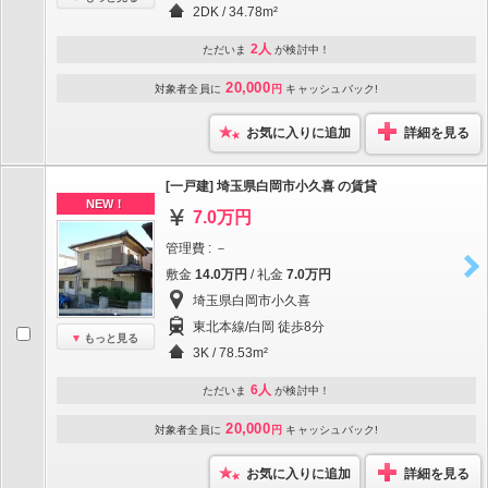
2DK / 34.78m²
2人
ただいま
が検討中！
20,000
対象者全員に
円
キャッシュバック!
お気に入りに追加
詳細を見る
[一戸建] 埼玉県白岡市小久喜 の賃貸
NEW！
7.0万円
管理費 : －
敷金
14.0万円
/ 礼金
7.0万円
埼玉県白岡市小久喜
東北本線/白岡 徒歩8分
もっと見る
3K / 78.53m²
6人
ただいま
が検討中！
20,000
対象者全員に
円
キャッシュバック!
お気に入りに追加
詳細を見る