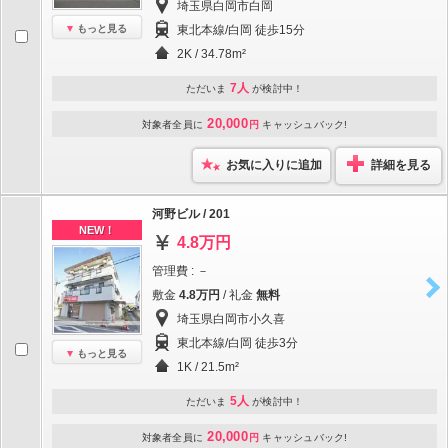
埼玉県白岡市白岡
もっと見る
東北本線/白岡 徒歩15分
2K / 34.78m²
7人
ただいま
が検討中！
20,000
対象者全員に
円
キャッシュバック!
お気に入りに追加
詳細を見る
河野ビル / 201
NEW！
4.8万円
管理費 : －
敷金
4.8万円
/ 礼金
無料
埼玉県白岡市小久喜
東北本線/白岡 徒歩3分
もっと見る
1K / 21.5m²
5人
ただいま
が検討中！
20,000
対象者全員に
円
キャッシュバック!