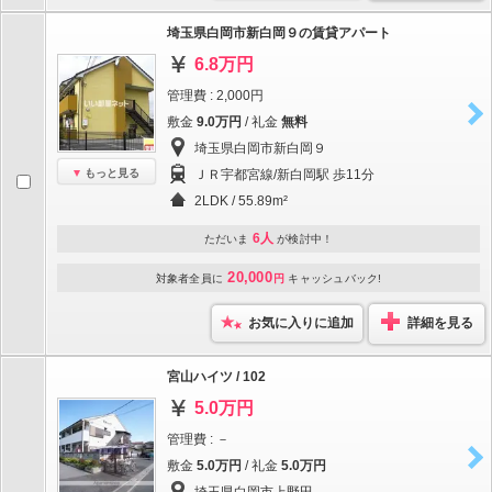
埼玉県白岡市新白岡９の賃貸アパート
6.8万円
管理費 : 2,000円
敷金
9.0万円
/ 礼金
無料
埼玉県白岡市新白岡９
もっと見る
ＪＲ宇都宮線/新白岡駅 歩11分
2LDK / 55.89m²
6人
ただいま
が検討中！
20,000
対象者全員に
円
キャッシュバック!
お気に入りに追加
詳細を見る
宮山ハイツ / 102
5.0万円
管理費 : －
敷金
5.0万円
/ 礼金
5.0万円