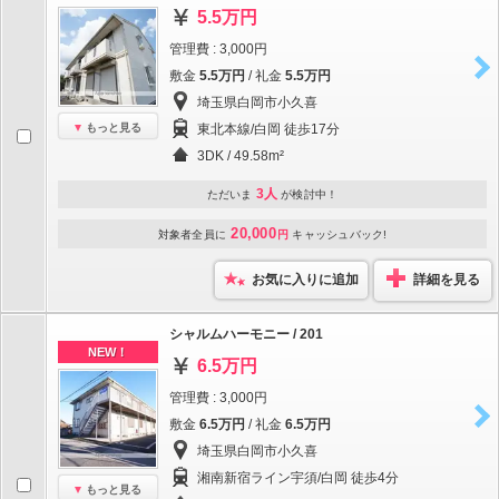
5.5万円
管理費 : 3,000円
敷金
5.5万円
/ 礼金
5.5万円
埼玉県白岡市小久喜
もっと見る
東北本線/白岡 徒歩17分
3DK / 49.58m²
3人
ただいま
が検討中！
20,000
対象者全員に
円
キャッシュバック!
お気に入りに追加
詳細を見る
シャルムハーモニー / 201
NEW！
6.5万円
管理費 : 3,000円
敷金
6.5万円
/ 礼金
6.5万円
埼玉県白岡市小久喜
湘南新宿ライン宇須/白岡 徒歩4分
もっと見る