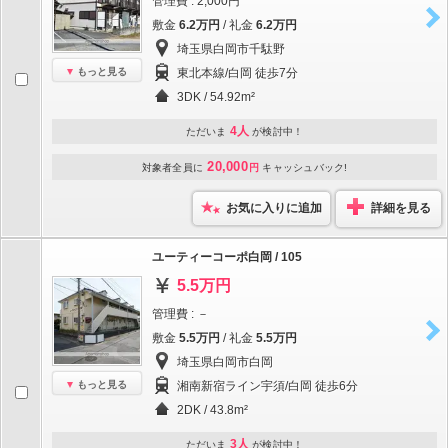
管理費 : 2,000円
敷金
6.2万円
/ 礼金
6.2万円
埼玉県白岡市千駄野
もっと見る
東北本線/白岡 徒歩7分
3DK / 54.92m²
4人
ただいま
が検討中！
20,000
対象者全員に
円
キャッシュバック!
お気に入りに追加
詳細を見る
ユーティーコーポ白岡 / 105
5.5万円
管理費 : －
敷金
5.5万円
/ 礼金
5.5万円
埼玉県白岡市白岡
もっと見る
湘南新宿ライン宇須/白岡 徒歩6分
2DK / 43.8m²
3人
ただいま
が検討中！