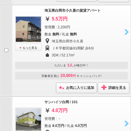
埼玉県白岡市小久喜の賃貸アパート
5.5万円
管理費 : 2,200円
敷金
無料
/ 礼金
無料
埼玉県白岡市小久喜
もっと見る
ＪＲ宇都宮線/白岡駅 歩6分
3DK / 52.17m²
3人
ただいま
が検討中！
20,000
対象者全員に
円
キャッシュバック!
お気に入りに追加
詳細を見る
サンハイツ白岡 / 101
4.0万円
管理費 : －
敷金
8.0万円
/ 礼金
4.0万円