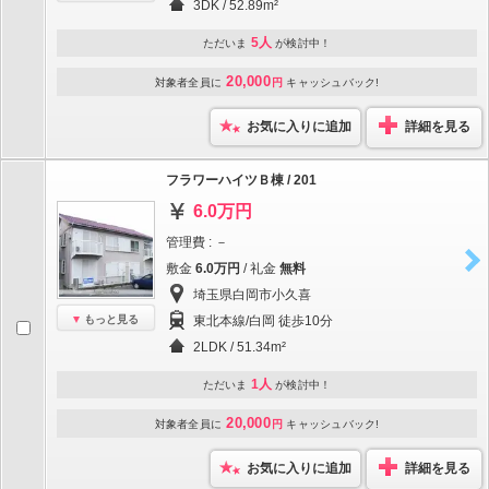
3DK / 52.89m²
5人
ただいま
が検討中！
20,000
対象者全員に
円
キャッシュバック!
お気に入りに追加
詳細を見る
フラワーハイツＢ棟 / 201
6.0万円
管理費 : －
敷金
6.0万円
/ 礼金
無料
埼玉県白岡市小久喜
もっと見る
東北本線/白岡 徒歩10分
2LDK / 51.34m²
1人
ただいま
が検討中！
20,000
対象者全員に
円
キャッシュバック!
お気に入りに追加
詳細を見る