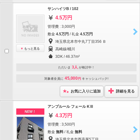
サンハイツB / 102
4.5万円
管理費 : 3,000円
敷金
4.5万円
/ 礼金
4.5万円
埼玉県北本市中丸7丁目356 Ｂ
もっと見る
高崎線/桶川
3DK / 46.37m²
3人
ただいま
が検討中！
45,000
対象者全員に
円
キャッシュバック!
お気に入りに追加
詳細を見る
アンプルール フェール KⅢ
NEW！
4.3万円
管理費 : 3,500円
敷金
無料
/ 礼金
無料
埼玉県北本市西高尾5丁目