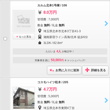
カルム北本1号棟 / 106
8.0万円
管理費 : 7,000円
敷金
無料
/ 礼金
無料
埼玉県北本市北本3丁目41-3
もっと見る
湘南新宿ライン高海/北本 徒歩6分
3LDK / 82.8m²
4人
ただいま
が検討中！
50,000
対象者全員に
円
キャッシュバック!
お気に入りに追加
詳細を見る
コスモハイツ松木 / 205
4.7万円
管理費 : 5,000円
敷金
無料
/ 礼金
無料
埼玉県北本市東間4丁目