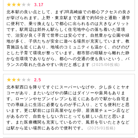
3.17
北本駅の良い点として、まずJR高崎線での都心アクセスの良さ
が挙げられます。上野・東京駅まで直通で約50分と通勤・通学
に便利で、乗り換えなしで都心に出られるのは大きなメリット
です。駅周辺は郊外ん駅らしく住宅地中心の落ち着いた環境
で、治安が良く子育て世帯には安心です。自然豊かな公園や緑
地が多く、子供たちが安全に遊べる場所が充実しています。教
育施設も近くにあり、地域のコミュニティも温かく、のびのび
とした子育て環境が整っています。都市部の喧騒から離れた静
かな住環境でありながら、都心への交通の便も良いという、バ
ランスの取れた住みやすい街だと感じます
(
2025/06
投稿)
2.5
北本駅西口を降りてすぐにスーパーいなげや、少し歩くとヤオ
コーがあり、またいなげやの隣にはダイソーや薬局もありま
す。ローソンやセブンイレブンも近くにあるので駅から自宅ま
での導線上に生活に必要なものが手に入り、とても便利だと思
います。更に駅前には日高屋やなか卯、居酒屋チェーン店など
があるので、自炊をしない方にとっても嬉しい点だと思いま
す。また医療機関も充実しているので、風邪を引いたときなど
は駅から近い場所にあるので便利です。
(
2025/01
投稿)