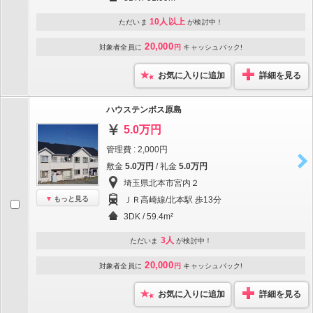
10人以上
ただいま
が検討中！
20,000
対象者全員に
円
キャッシュバック!
お気に入りに追加
詳細を見る
ハウステンボス原島
5.0万円
管理費 : 2,000円
敷金
5.0万円
/ 礼金
5.0万円
埼玉県北本市宮内２
もっと見る
ＪＲ高崎線/北本駅 歩13分
3DK / 59.4m²
3人
ただいま
が検討中！
20,000
対象者全員に
円
キャッシュバック!
お気に入りに追加
詳細を見る