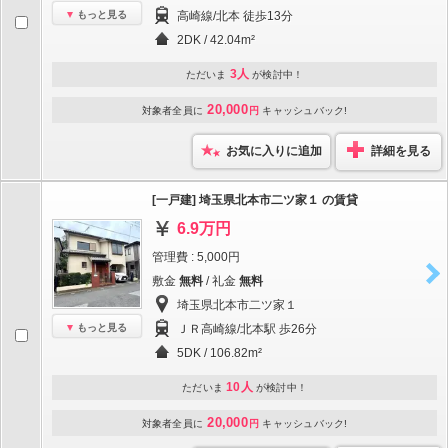
もっと見る
高崎線/北本 徒歩13分
2DK / 42.04m²
3人
ただいま
が検討中！
20,000
対象者全員に
円
キャッシュバック!
お気に入りに追加
詳細を見る
[一戸建] 埼玉県北本市二ツ家１ の賃貸
6.9万円
管理費 : 5,000円
敷金
無料
/ 礼金
無料
埼玉県北本市二ツ家１
もっと見る
ＪＲ高崎線/北本駅 歩26分
5DK / 106.82m²
10人
ただいま
が検討中！
20,000
対象者全員に
円
キャッシュバック!