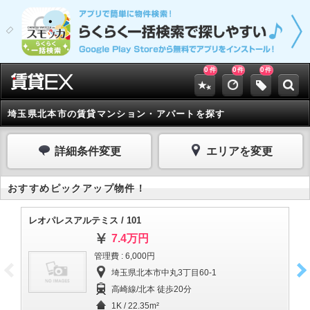
0
0
0
件
件
件
埼玉県北本市の賃貸マンション・アパートを探す
詳細条件変更
エリアを変更
おすすめピックアップ物件！
レオパレスアルテミス / 101
あ
7.4万円
管理費 : 6,000円
埼玉県北本市中丸3丁目60-1
高崎線/北本 徒歩20分
1K / 22.35m²