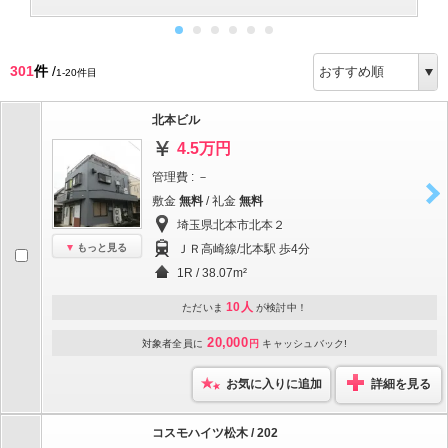
301
件
/
1-20件目
北本ビル
4.5万円
管理費 : －
敷金
無料
/ 礼金
無料
埼玉県北本市北本２
もっと見る
ＪＲ高崎線/北本駅 歩4分
1R / 38.07m²
10人
ただいま
が検討中！
20,000
対象者全員に
円
キャッシュバック!
お気に入りに追加
詳細を見る
コスモハイツ松木 / 202