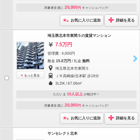
20,000
対象者全員に
円
キャッシュバック!
お気に入りに追加
詳細を見る
埼玉県北本市東間５の賃貸マンション
7.5万円
管理費 : 4,000円
敷金
15.0万円
/ 礼金
無料
埼玉県北本市東間５
もっと見る
ＪＲ高崎線/北本駅 歩18分
3LDK / 67.06m²
10人以上
ただいま
が検討中！
20,000
対象者全員に
円
キャッシュバック!
お気に入りに追加
詳細を見る
サンセレクト北本