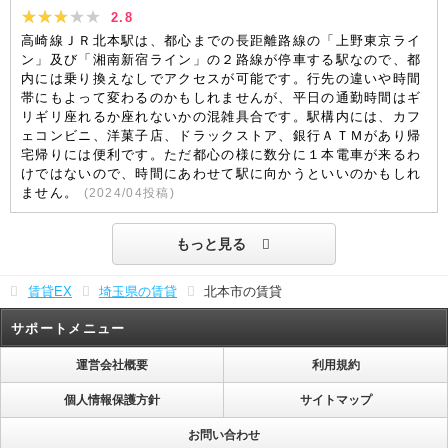
2.8
高崎線ＪＲ北本駅は、都心までの長距離路線の「上野東京ライ
ン」及び「湘南新宿ライン」の２路線が停車する駅なので、都
内には乗り換えなしでアクセスが可能です。行先の違いや時間
帯にもよって変わるのかもしれませんが、平日の通勤時間はギ
リギリ座れるか座れないかの混雑具合です。駅構内には、カフ
ェコンビニ、洋菓子店、ドラックストア、銀行ＡＴＭがあり帰
宅帰りには便利です。ただ都心の様に数分に１本電車が来るわ
けではないので、時間にあわせて駅に向かうといいのかもしれ
ません。
(
2024/04
投稿)
もっと見る
賃貸EX
埼玉県の賃貸
北本市の賃貸
サポートメニュー
運営会社概要
利用規約
個人情報保護方針
サイトマップ
お問い合わせ