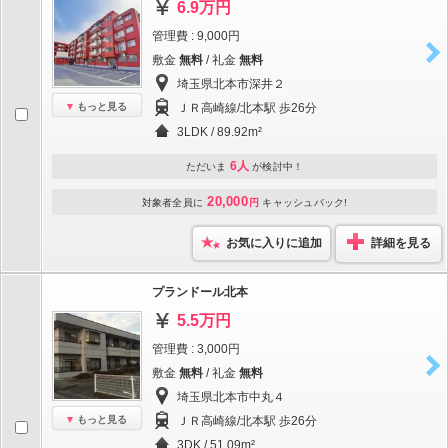
6.9万円
管理費 : 9,000円
敷金
無料
/ 礼金
無料
埼玉県北本市深井２
もっと見る
ＪＲ高崎線/北本駅 歩26分
3LDK / 89.92m²
6人
ただいま
が検討中！
20,000
対象者全員に
円
キャッシュバック!
お気に入りに追加
詳細を見る
プランドール北本
5.5万円
管理費 : 3,000円
敷金
無料
/ 礼金
無料
埼玉県北本市中丸４
もっと見る
ＪＲ高崎線/北本駅 歩26分
3DK / 51.09m²