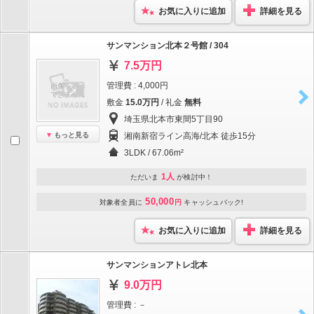
お気に入りに追加
詳細を見る
サンマンション北本２号館 / 304
7.5万円
管理費 : 4,000円
敷金
15.0万円
/ 礼金
無料
埼玉県北本市東間5丁目90
もっと見る
湘南新宿ライン高海/北本 徒歩15分
3LDK / 67.06m²
1人
ただいま
が検討中！
50,000
対象者全員に
円
キャッシュバック!
お気に入りに追加
詳細を見る
サンマンションアトレ北本
9.0万円
管理費 : －