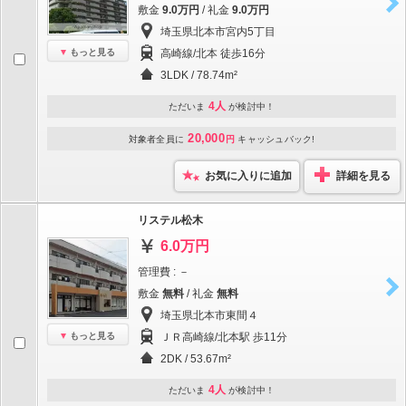
敷金
9.0万円
/ 礼金
9.0万円
埼玉県北本市宮内5丁目
もっと見る
高崎線/北本 徒歩16分
3LDK / 78.74m²
4人
ただいま
が検討中！
20,000
対象者全員に
円
キャッシュバック!
お気に入りに追加
詳細を見る
リステル松木
6.0万円
管理費 : －
敷金
無料
/ 礼金
無料
埼玉県北本市東間４
もっと見る
ＪＲ高崎線/北本駅 歩11分
2DK / 53.67m²
4人
ただいま
が検討中！