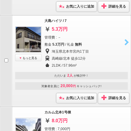
お気に入りに追加
詳細を見る
大島ハイツ / 7
5.3万円
管理費 : －
敷金
5.3万円
/ 礼金
無料
埼玉県北本市宮内1丁目
もっと見る
高崎線/北本 徒歩12分
2LDK / 57.96m²
2人
ただいま
が検討中！
20,000
対象者全員に
円
キャッシュバック!
お気に入りに追加
詳細を見る
カルム北本1号棟
8.0万円
管理費 : 7,000円