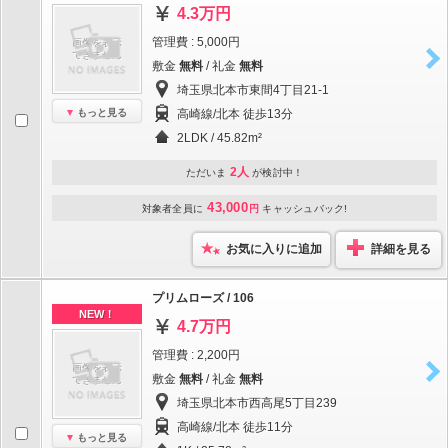
4.3万円
管理費 : 5,000円
敷金
無料
/ 礼金
無料
埼玉県北本市東間4丁目21-1
もっと見る
高崎線/北本 徒歩13分
2LDK / 45.82m²
2人
ただいま
が検討中！
43,000
対象者全員に
円
キャッシュバック!
お気に入りに追加
詳細を見る
プリムローズ / 106
NEW！
4.7万円
管理費 : 2,200円
敷金
無料
/ 礼金
無料
埼玉県北本市西高尾5丁目239
高崎線/北本 徒歩11分
もっと見る