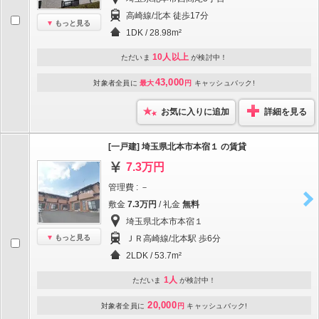
高崎線/北本 徒歩17分
もっと見る
1DK / 28.98m²
10人以上
ただいま
が検討中！
43,000
対象者全員に
最大
円
キャッシュバック!
お気に入りに追加
詳細を見る
[一戸建] 埼玉県北本市本宿１ の賃貸
7.3万円
管理費 : －
敷金
7.3万円
/ 礼金
無料
埼玉県北本市本宿１
もっと見る
ＪＲ高崎線/北本駅 歩6分
2LDK / 53.7m²
1人
ただいま
が検討中！
20,000
対象者全員に
円
キャッシュバック!