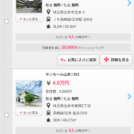
敷金
無料
/ 礼金
無料
埼玉県北本市北本３
もっと見る
ＪＲ高崎線/北本駅 歩6分
3LDK / 82.8m²
6人
ただいま
が検討中！
20,000
対象者全員に
円
キャッシュバック!
お気に入りに追加
詳細を見る
サンモール山本 / 201
6.0万円
管理費 : 3,000円
敷金
無料
/ 礼金
無料
埼玉県北本市東間2丁目
もっと見る
高崎線/北本 徒歩10分
3DK / 49.27m²
9人
ただいま
が検討中！