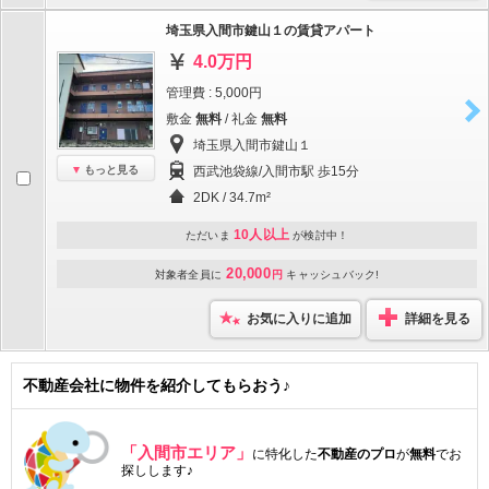
埼玉県入間市鍵山１の賃貸アパート
4.0万円
管理費 : 5,000円
敷金
無料
/ 礼金
無料
埼玉県入間市鍵山１
もっと見る
西武池袋線/入間市駅 歩15分
2DK / 34.7m²
10人以上
ただいま
が検討中！
20,000
対象者全員に
円
キャッシュバック!
お気に入りに追加
詳細を見る
不動産会社に物件を紹介してもらおう♪
「入間市エリア」
に特化した
不動産のプロ
が
無料
でお
探しします♪