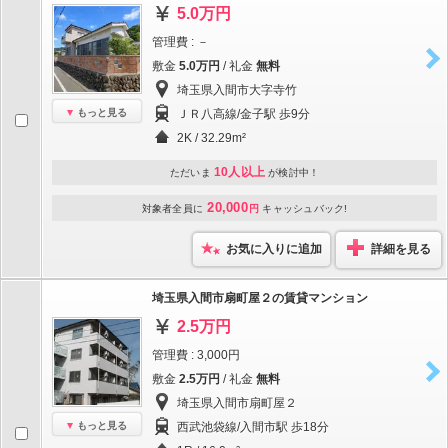
5.0万円
管理費 : －
敷金
5.0万円
/ 礼金
無料
埼玉県入間市大字寺竹
もっと見る
ＪＲ八高線/金子駅 歩9分
2K / 32.29m²
10人以上
ただいま
が検討中！
20,000
対象者全員に
円
キャッシュバック!
お気に入りに追加
詳細を見る
埼玉県入間市扇町屋２の賃貸マンション
2.5万円
管理費 : 3,000円
敷金
2.5万円
/ 礼金
無料
埼玉県入間市扇町屋２
もっと見る
西武池袋線/入間市駅 歩18分