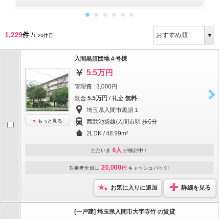
1,229
件
/
1-20件目
入間黒須団地４号棟
5.5万円
管理費 : 3,000円
敷金
5.5万円
/ 礼金
無料
埼玉県入間市黒須１
もっと見る
西武池袋線/入間市駅 歩6分
2LDK / 48.99m²
6人
ただいま
が検討中！
20,000
対象者全員に
円
キャッシュバック!
お気に入りに追加
詳細を見る
[一戸建] 埼玉県入間市大字寺竹 の賃貸