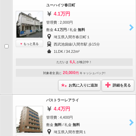
ユーハイツ春日町
4.1万円
管理費 : 2,000円
敷金
4.1万円
/ 礼金
無料
埼玉県入間市春日町１
もっと見る
西武池袋線/入間市駅 歩15分
1LDK / 34.22m²
6人
ただいま
が検討中！
20,000
対象者全員に
円
キャッシュバック!
お気に入りに追加
詳細を見る
パストラーレアライ
4.4万円
管理費 : 4,400円
敷金
無料
/ 礼金
無料
埼玉県入間市豊岡１