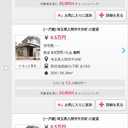
20,000
対象者全員に
円
キャッシュバック!
お気に入りに追加
詳細を見る
[一戸建] 埼玉県入間市牛沢町 の賃貸
6.5万円
管理費 : －
敷金
6.5万円
/ 礼金
無料
埼玉県入間市牛沢町
もっと見る
西武池袋線/仏子駅 歩19分
3DK / 56.39m²
7人
ただいま
が検討中！
20,000
対象者全員に
円
キャッシュバック!
お気に入りに追加
詳細を見る
[一戸建] 埼玉県入間市牛沢町 の賃貸
6.5万円