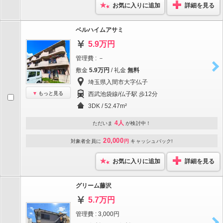
お気に入りに追加
詳細を見る
ベルハイムアサミ
5.9万円
管理費 : －
敷金
5.9万円
/ 礼金
無料
埼玉県入間市大字仏子
もっと見る
西武池袋線/仏子駅 歩12分
3DK / 52.47m²
4人
ただいま
が検討中！
20,000
対象者全員に
円
キャッシュバック!
お気に入りに追加
詳細を見る
グリーム藤沢
5.7万円
管理費 : 3,000円