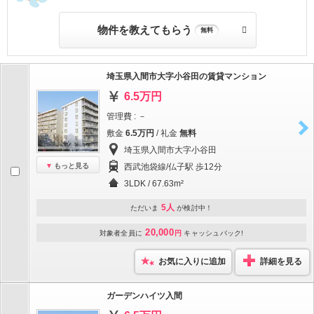
物件を教えてもらう
無料
埼玉県入間市大字小谷田の賃貸マンション
6.5万円
管理費 : －
敷金
6.5万円
/ 礼金
無料
埼玉県入間市大字小谷田
もっと見る
西武池袋線/仏子駅 歩12分
3LDK / 67.63m²
5人
ただいま
が検討中！
20,000
対象者全員に
円
キャッシュバック!
お気に入りに追加
詳細を見る
ガーデンハイツ入間