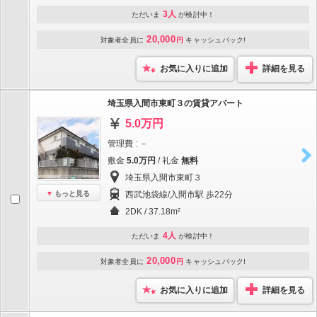
3人
ただいま
が検討中！
20,000
対象者全員に
円
キャッシュバック!
お気に入りに追加
詳細を見る
埼玉県入間市東町３の賃貸アパート
5.0万円
管理費 : －
敷金
5.0万円
/ 礼金
無料
埼玉県入間市東町３
もっと見る
西武池袋線/入間市駅 歩22分
2DK / 37.18m²
4人
ただいま
が検討中！
20,000
対象者全員に
円
キャッシュバック!
お気に入りに追加
詳細を見る