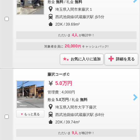
敷金
無料
/ 礼金
無料
埼玉県入間市東藤沢１
西武池袋線/武蔵藤沢駅 歩5分
2DK / 39.69m²
4人
ただいま
が検討中！
20,000
対象者全員に
円
キャッシュバック!
お気に入りに追加
詳細を見る
藤沢コーポＣ
5.0万円
管理費 : 4,000円
敷金
5.0万円
/ 礼金
無料
埼玉県入間市大字下藤沢
もっと見る
西武池袋線/武蔵藤沢駅 歩8分
2DK / 39.74m²
9人
ただいま
が検討中！