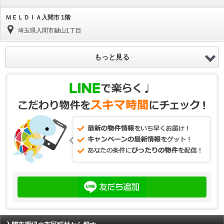
ＭＥＬＤＩＡ入間市 1階
埼玉県入間市鍵山1丁目
もっと見る