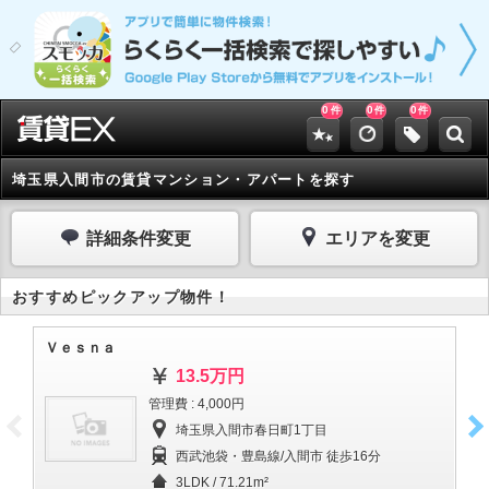
0
0
0
件
件
件
埼玉県入間市の賃貸マンション・アパートを探す
詳細条件変更
エリアを変更
おすすめピックアップ物件！
Ｖｅｓｎａ
Ｒ
13.5万円
管理費 : 4,000円
埼玉県入間市春日町1丁目
西武池袋・豊島線/入間市 徒歩16分
3LDK / 71.21m²