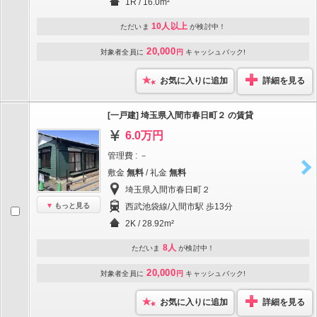
1R / 16.0m²
10人以上
ただいま
が検討中！
20,000
対象者全員に
円
キャッシュバック!
お気に入りに追加
詳細を見る
[一戸建] 埼玉県入間市春日町２ の賃貸
6.0万円
管理費 : －
敷金
無料
/ 礼金
無料
埼玉県入間市春日町２
もっと見る
西武池袋線/入間市駅 歩13分
2K / 28.92m²
8人
ただいま
が検討中！
20,000
対象者全員に
円
キャッシュバック!
お気に入りに追加
詳細を見る