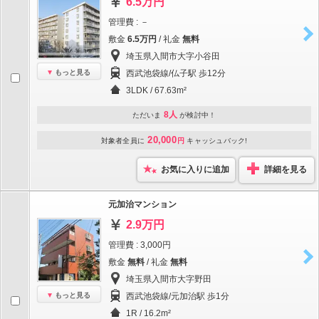
6.5万円
管理費 : －
敷金
6.5万円
/ 礼金
無料
埼玉県入間市大字小谷田
もっと見る
西武池袋線/仏子駅 歩12分
3LDK / 67.63m²
8人
ただいま
が検討中！
20,000
対象者全員に
円
キャッシュバック!
お気に入りに追加
詳細を見る
元加治マンション
2.9万円
管理費 : 3,000円
敷金
無料
/ 礼金
無料
埼玉県入間市大字野田
もっと見る
西武池袋線/元加治駅 歩1分
1R / 16.2m²