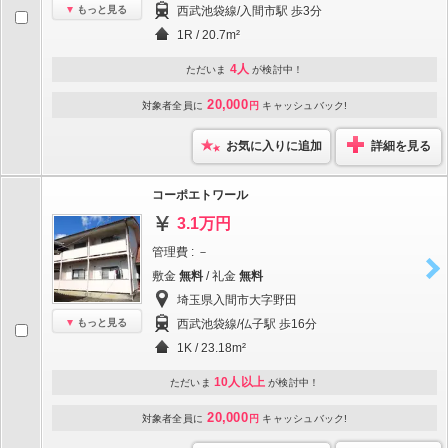
もっと見る
西武池袋線/入間市駅 歩3分
1R / 20.7m²
4人
ただいま
が検討中！
20,000
対象者全員に
円
キャッシュバック!
お気に入りに追加
詳細を見る
コーポエトワール
3.1万円
管理費 : －
敷金
無料
/ 礼金
無料
埼玉県入間市大字野田
もっと見る
西武池袋線/仏子駅 歩16分
1K / 23.18m²
10人以上
ただいま
が検討中！
20,000
対象者全員に
円
キャッシュバック!