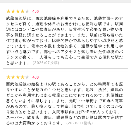
4.0
武蔵藤沢駅は、西武池袋線を利用できるため、池袋方面へのア
クセスが良く、通勤や休日のお出かけにも便利な駅です。駅周
辺にはコンビニや飲食店があり、日常生活で必要な買い物や食
事を気軽に済ませることができます。また、駅前は落ち着いた
住宅街が広がっており、比較的静かで暮らしやすい環境だと感
じています。電車の本数も比較的多く、通勤や通学で利用しや
すい点も魅力です。都心へのアクセスと落ち着いた住環境のバ
ランスが良く、一人暮らしでも安心して生活できる便利な駅だ
と思います。
(
2026/07
投稿)
4.0
西武池袋線の始発よりの駅であることから、どの時間帯でも座
りやすいことが魅力の１つだと思います。池袋、所沢、練馬の
どこかを利用すればある程度どこにでもでれるので、利便性は
悪くないように感じます。また、元町・中華街まで直通の電車
があるので、乗り換えなしで神奈川まで行けてしまうのはかな
り魅力的かと思います。入間市駅内にはPePeが入っており、
スーパー、飲食店、書店、眼鏡屋などの買い物は駅内で完結す
るのは大変助かっております。
(
2026/01
投稿)