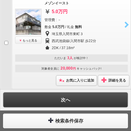
メゾンイースト
5.0万円
管理費 : －
敷金
5.0万円
/ 礼金
無料
埼玉県入間市東町３
もっと見る
西武池袋線/入間市駅 歩22分
2DK / 37.18m²
3人
ただいま
が検討中！
20,000
対象者全員に
円
キャッシュバック!
お気に入りに追加
詳細を見る
次へ
検索条件保存