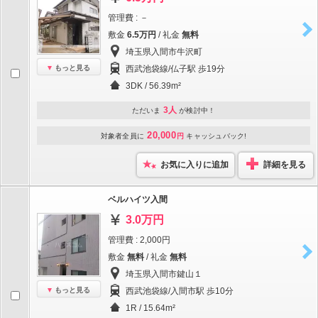
管理費 : －
敷金
6.5万円
/ 礼金
無料
埼玉県入間市牛沢町
もっと見る
西武池袋線/仏子駅 歩19分
3DK / 56.39m²
3人
ただいま
が検討中！
20,000
対象者全員に
円
キャッシュバック!
お気に入りに追加
詳細を見る
ベルハイツ入間
3.0万円
管理費 : 2,000円
敷金
無料
/ 礼金
無料
埼玉県入間市鍵山１
もっと見る
西武池袋線/入間市駅 歩10分
1R / 15.64m²