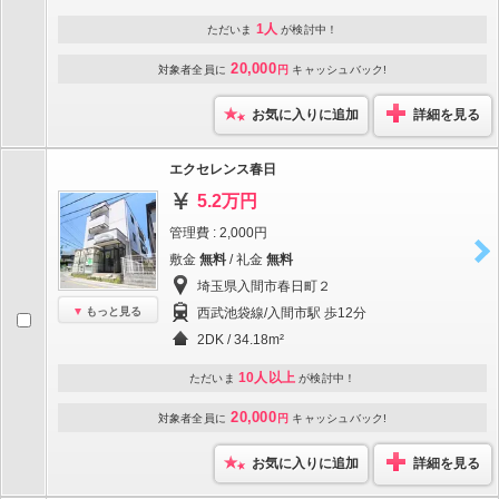
1人
ただいま
が検討中！
20,000
対象者全員に
円
キャッシュバック!
お気に入りに追加
詳細を見る
エクセレンス春日
5.2万円
管理費 : 2,000円
敷金
無料
/ 礼金
無料
埼玉県入間市春日町２
もっと見る
西武池袋線/入間市駅 歩12分
2DK / 34.18m²
10人以上
ただいま
が検討中！
20,000
対象者全員に
円
キャッシュバック!
お気に入りに追加
詳細を見る