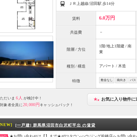
ＪＲ上越線/沼田駅 歩14分
6.0万円
賃料
－
共益費
1階/地上1階建 / 南
階層 / 方位
東
アパート / 木造
種別 / 構造
敷金なし
南向き
バス
特徴
6人
ただいま
が検討中！
お気に入り物件に
20,000円
対象者全員に
キャッシュバック！
[NEW]
[一戸建] 群馬県沼田市白沢町平出 の賃貸
★お問い合わせは【】まで★ぜひタウンハウジング前橋店へお問い合わ
INT!