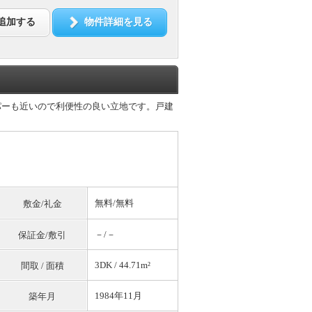
追加する
物件詳細を見る
パーも近いので利便性の良い立地です。戸建
無料
/
無料
敷金/礼金
－/－
保証金/敷引
3DK / 44.71m²
間取 / 面積
1984年11月
築年月