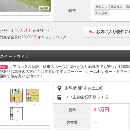
礼金なし
敷金なし
南
特徴
即入居可
10人以上
ただいま
が検討中！
お気に入り物件に
20,000円
対象者全員に
キャッシュバック！
スイートヴィラ
エアコン２台新設！駐車スペースに屋根があり雨風雪でも安心♪ １階
INT!
がありお車好きの方にもおすすめです☆スーパー・ホームセンター・ドラッ
圏内で住み良い立地です♪
群馬県沼田市井土上町
ＪＲ上越線/沼田駅 歩31分
5.5万円
賃料
－
共益費