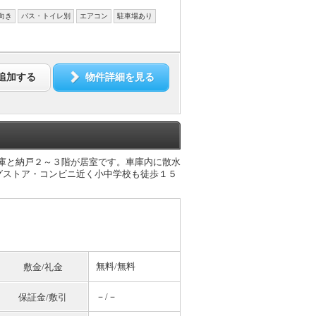
向き
バス・トイレ別
エアコン
駐車場あり
追加する
物件詳細を見る
車庫と納戸２～３階が居室です。車庫内に散水
グストア・コンビニ近く小中学校も徒歩１５
無料
/
無料
敷金/礼金
－/－
保証金/敷引