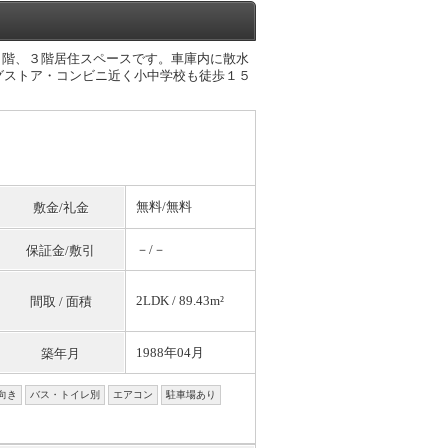
２階、３階居住スペースです。車庫内に散水
グストア・コンビニ近く小中学校も徒歩１５
無料
/
無料
敷金/礼金
－/－
保証金/敷引
2LDK / 89.43m²
間取 / 面積
1988年04月
築年月
向き
バス・トイレ別
エアコン
駐車場あり