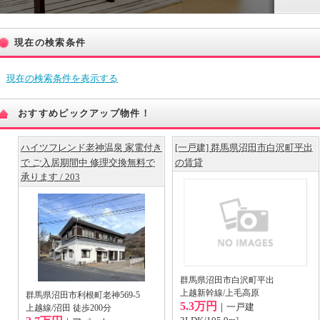
現在の検索条件
現在の検索条件を表示する
おすすめピックアップ物件！
ハイツフレンド老神温泉 家電付き
[一戸建] 群馬県沼田市白沢町平出
で ご入居期間中 修理交換無料で
の賃貸
承ります / 203
群馬県沼田市白沢町平出
上越新幹線/上毛高原
群馬県沼田市利根町老神569-5
5.3万円
｜一戸建
上越線/沼田 徒歩200分