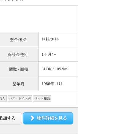
無料
/
無料
敷金/礼金
1ヶ月/－
保証金/敷引
3LDK / 105.9m²
間取 / 面積
1986年11月
築年月
向き
バス・トイレ別
ペット相談
追加する
物件詳細を見る