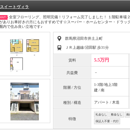
スイートヴィラ
全室フローリング、照明完備！リフォーム完了しました！ １階駐車場
INT!
がありお車好きの方にもおすすめです☆スーパー・ホームセンター・ドラッ
圏内で住み良い立地です♪
群馬県沼田市井土上町
ＪＲ上越線/沼田駅 歩31分
5.5万円
賃料
－
共益費
1-3階/地上3階
階層 / 方位
建 / 南
アパート / 木造
種別 / 構造
礼金なし
敷金なし
南
特徴
保証人不要・代行