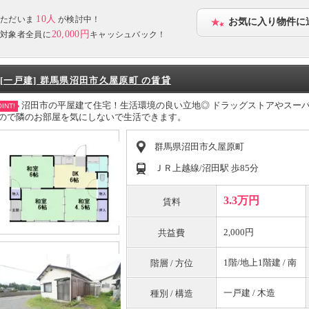
10人
ただいま
が検討中！
お気に入り物件に
20,000円
対象者全員に
キャッシュバック！
[一戸建] 群馬県沼田市久屋原町 の賃貸
沼田市の平屋建て住宅！生活環境の良い立地◎ ドラッグストアやスー
INT!
ので隣のお部屋を気にしないで生活できます。
群馬県沼田市久屋原町
ＪＲ上越線/沼田駅 歩85分
3.3万円
賃料
2,000円
共益費
1階/地上1階建 / 南
階層 / 方位
一戸建 / 木造
種別 / 構造