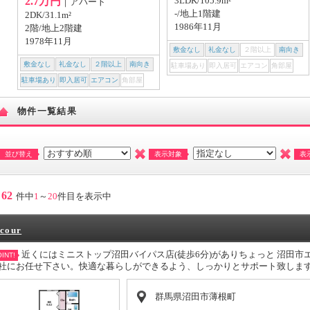
2.7万円
3LDK/105.9m²
｜アパート
-/地上1階建
2DK/31.1m²
1986年11月
2階/地上2階建
1978年11月
敷金なし
礼金なし
２階以上
南向き
敷金なし
礼金なし
２階以上
南向き
駐車場あり
即入居可
エアコン
角部屋
駐車場あり
即入居可
エアコン
角部屋
物件一覧結果
並び替え
表示対象
表
62
件中
1
～
20
件目を表示中
cour
近くにはミニストップ沼田バイパス店(徒歩6分)がありちょっと 沼田
INT!
社にお任せ下さい。快適な暮らしができるよう、しっかりとサポート致しま
群馬県沼田市薄根町