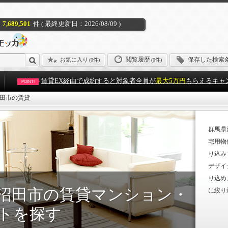
7,689,501
件 ( 最終更新日：2026/08/09 )
閲覧履歴
保存した検索
お気に入り
(
0件
)
(0件)
賃貸EX経由で成約すると対象者全員が
最大5万円
もらえるキャ
POINT!
田市の賃貸
群馬県
宅用物
り込み
デザイ
り込め
沼田市の賃貸マンション・
に絞り
トを探す