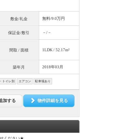
無料
/9.0万円
敷金/礼金
－/－
保証金/敷引
1LDK / 52.17m²
間取 / 面積
2018年03月
築年月
・トイレ別
エアコン
駐車場あり
追加する
物件詳細を見る
せください★