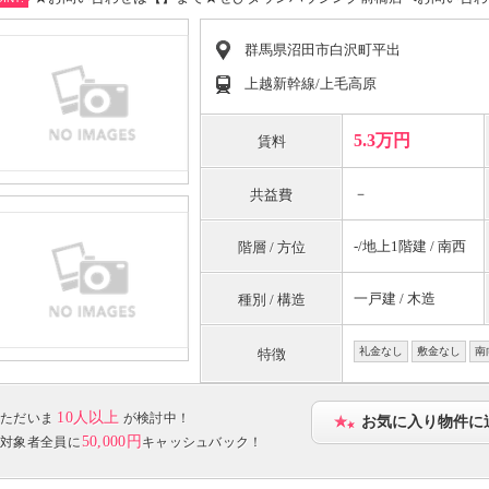
群馬県沼田市白沢町平出
上越新幹線/上毛高原
5.3万円
賃料
－
共益費
-/地上1階建 / 南西
階層 / 方位
一戸建 / 木造
種別 / 構造
礼金なし
敷金なし
南
特徴
10人以上
ただいま
が検討中！
お気に入り物件に
50,000円
対象者全員に
キャッシュバック！