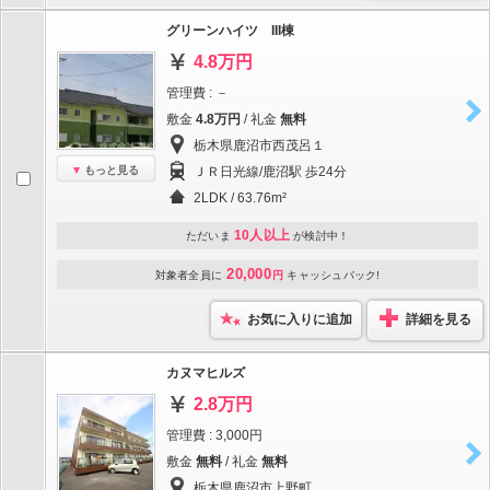
グリーンハイツ III棟
4.8万円
管理費 : －
敷金
4.8万円
/ 礼金
無料
栃木県鹿沼市西茂呂１
もっと見る
ＪＲ日光線/鹿沼駅 歩24分
2LDK / 63.76m²
10人以上
ただいま
が検討中！
20,000
対象者全員に
円
キャッシュバック!
お気に入りに追加
詳細を見る
カヌマヒルズ
2.8万円
管理費 : 3,000円
敷金
無料
/ 礼金
無料
栃木県鹿沼市上野町