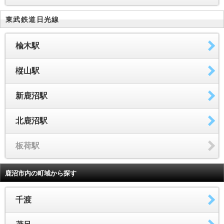
東武鉄道日光線
楡木駅
樅山駅
新鹿沼駅
北鹿沼駅
板荷駅
鹿沼市内の町域から探す
千渡