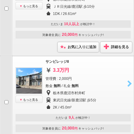
もっと見る
ＪＲ日光線/鹿沼駅 歩10分
1DK / 26.61m²
10人以上
ただいま
が検討中！
20,000
対象者全員に
円
キャッシュバック!
お気に入りに追加
詳細を見る
サンビレッジII
3.3万円
管理費 : 2,000円
敷金
無料
/ 礼金
無料
栃木県鹿沼市村井町
もっと見る
東武日光線/新鹿沼駅 歩5分
2K / 45.0m²
9人
ただいま
が検討中！
20,000
対象者全員に
円
キャッシュバック!