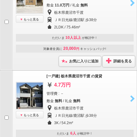
敷金
11.0万円
/ 礼金
無料
栃木県鹿沼市千渡
もっと見る
ＪＲ日光線/鹿沼駅 歩38分
2LDK / 75.46m²
10人以上
ただいま
が検討中！
20,000
対象者全員に
円
キャッシュバック!
お気に入りに追加
詳細を見る
[一戸建] 栃木県鹿沼市千渡 の賃貸
4.7万円
管理費 : －
敷金
無料
/ 礼金
無料
栃木県鹿沼市千渡
もっと見る
ＪＲ日光線/鹿沼駅 歩38分
3K / 54.2m²
6人
ただいま
が検討中！