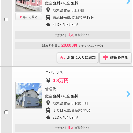
敷金
無料
/ 礼金
無料
栃木県鹿沼市上殿町
もっと見る
東武日光線/樅山駅 歩18分
2LDK / 58.53m²
1人
ただいま
が検討中！
20,000
対象者全員に
円
キャッシュバック!
お気に入りに追加
詳細を見る
コパテラス
4.8万円
管理費 : －
敷金
無料
/ 礼金
無料
栃木県鹿沼市下武子町
ＪＲ日光線/鹿沼駅 歩8分
2LDK / 54.53m²
9人
ただいま
が検討中！