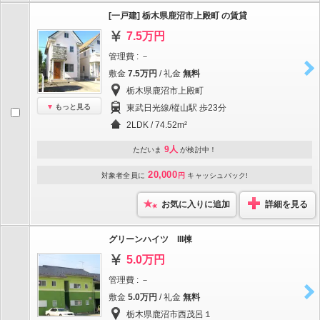
[一戸建] 栃木県鹿沼市上殿町 の賃貸
7.5万円
管理費 : －
敷金
7.5万円
/ 礼金
無料
栃木県鹿沼市上殿町
もっと見る
東武日光線/樅山駅 歩23分
2LDK / 74.52m²
9人
ただいま
が検討中！
20,000
対象者全員に
円
キャッシュバック!
お気に入りに追加
詳細を見る
グリーンハイツ III棟
5.0万円
管理費 : －
敷金
5.0万円
/ 礼金
無料
栃木県鹿沼市西茂呂１