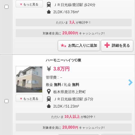
もっと見る
ＪＲ日光線/鹿沼駅 歩24分
2LDK / 63.76m²
3人
ただいま
が検討中！
20,000
対象者全員に
円
キャッシュバック!
お気に入りに追加
詳細を見る
ハーモニーハイツC棟
3.8万円
管理費 : －
敷金
無料
/ 礼金
無料
栃木県鹿沼市上野町
もっと見る
ＪＲ日光線/鹿沼駅 歩7分
2LDK / 51.23m²
10人以上
ただいま
が検討中！
20,000
対象者全員に
円
キャッシュバック!