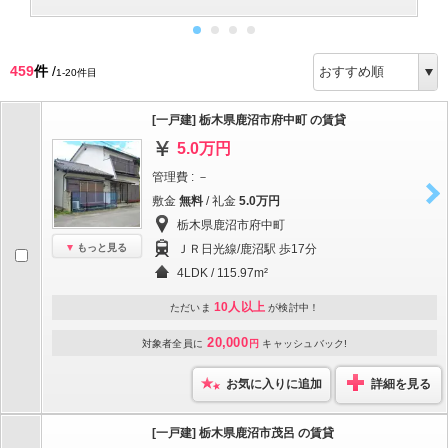
459
件
/
1-20件目
[一戸建] 栃木県鹿沼市府中町 の賃貸
5.0万円
管理費 : －
敷金
無料
/ 礼金
5.0万円
栃木県鹿沼市府中町
もっと見る
ＪＲ日光線/鹿沼駅 歩17分
4LDK / 115.97m²
10人以上
ただいま
が検討中！
20,000
対象者全員に
円
キャッシュバック!
お気に入りに追加
詳細を見る
[一戸建] 栃木県鹿沼市茂呂 の賃貸