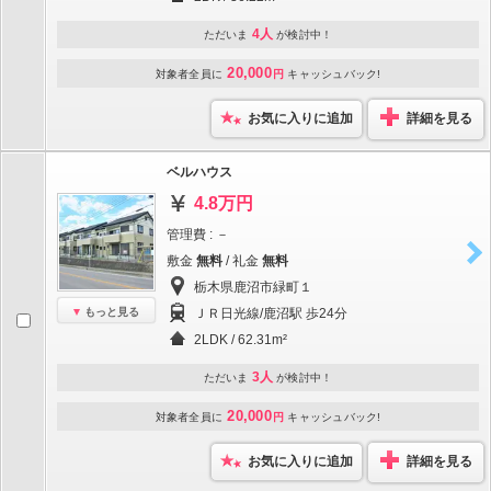
4人
ただいま
が検討中！
20,000
対象者全員に
円
キャッシュバック!
お気に入りに追加
詳細を見る
ベルハウス
4.8万円
管理費 : －
敷金
無料
/ 礼金
無料
栃木県鹿沼市緑町１
もっと見る
ＪＲ日光線/鹿沼駅 歩24分
2LDK / 62.31m²
3人
ただいま
が検討中！
20,000
対象者全員に
円
キャッシュバック!
お気に入りに追加
詳細を見る