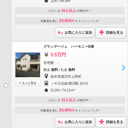
2DK / 48.0m²
10人以上
ただいま
が検討中！
20,000
対象者全員に
円
キャッシュバック!
お気に入りに追加
詳細を見る
グランデージュ ハーモニーB棟
5.5万円
管理費 : －
敷金
無料
/ 礼金
無料
栃木県鹿沼市上野町
もっと見る
ＪＲ日光線/鹿沼駅 歩5分
2LDK / 74.21m²
10人以上
ただいま
が検討中！
20,000
対象者全員に
円
キャッシュバック!
お気に入りに追加
詳細を見る