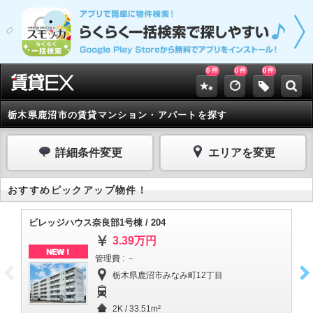
0
0
0
件
件
件
栃木県鹿沼市の賃貸マンション・アパートを探す
詳細条件変更
エリアを変更
おすすめピックアップ物件！
ビレッジハウス奈良部1号棟 / 204
ビ
3.39万円
NEW！
管理費 : －
栃木県鹿沼市みなみ町12丁目
2K / 33.51m²