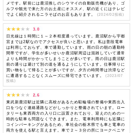
メです。駅前には鹿沼推しのシウマイの自動販売機があり、ゴ
ルフや観光で来た方のお土産にオススメ、駅の近くにはテレビ
でよく紹介されるニラそばのお店もあります。
(
2024/02
投稿)
3.0
日光線は１時間に１～２本程度通っています。鹿沼駅から宇都
宮までは2駅なのでアクセスが良いと思います。私は普段電車
は利用しておらず、車で通勤しています。雨の日の朝の通勤時
間帯ですが、学生が多いせいか鹿沼駅周辺は混雑していて通常
よりも時間がかかってしまうことが多いです。雨の日は鹿沼駅
前の通りは避けて別の道を通るようにしています。仕事帰りに
買い物をして帰ることが多いですが、夕方の時間帯は渋滞など
に遭遇することなくスムーズに帰宅できています。
(
2023/07
投稿)
2.6
東武新鹿沼駅は近隣に高校があるため駐輪場の整備や東西出入
口をつなぐ連絡通路などがしっかりと整備されています。ロー
タリーも東西両方の入り口に設置されており、迎えのための一
時的な駐車も問題なくできます。また、電車利用時にも近隣に
コインパーキングがあるため、車社会の栃木県でも車と電車の
両方を使える駅と言えます。車で２～３分の所にヨークベニマ