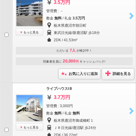
3.5万円
管理費 : －
敷金
無料
/ 礼金
3.5万円
栃木県鹿沼市朝日町
もっと見る
東武日光線/新鹿沼駅 歩18分
2DK / 41.53m²
7人
ただいま
が検討中！
20,000
対象者全員に
円
キャッシュバック!
お気に入りに追加
詳細を見る
ライブハウスIＢ
3.7万円
管理費 : 3,000円
敷金
無料
/ 礼金
無料
栃木県鹿沼市御成橋町１
もっと見る
ＪＲ日光線/鹿沼駅 歩24分
2DK / 36.22m²