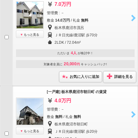
7.0万円
管理費 : －
敷金
14.0万円
/ 礼金
無料
栃木県鹿沼市茂呂
もっと見る
ＪＲ日光線/鹿沼駅 歩70分
2LDK / 72.04m²
4人
ただいま
が検討中！
20,000
対象者全員に
円
キャッシュバック!
お気に入りに追加
詳細を見る
[一戸建] 栃木県鹿沼市朝日町 の賃貸
4.0万円
管理費 : －
敷金
無料
/ 礼金
無料
栃木県鹿沼市朝日町
もっと見る
ＪＲ日光線/鹿沼駅 歩20分