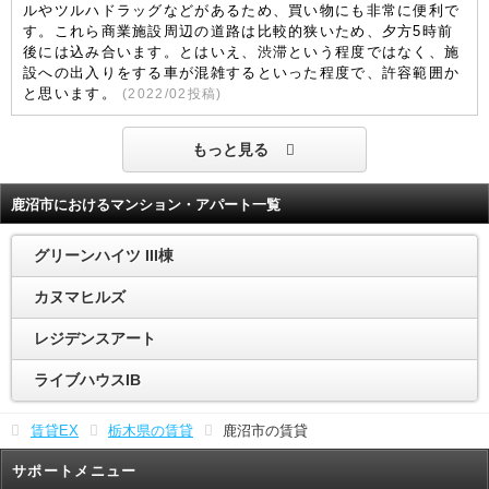
ルやツルハドラッグなどがあるため、買い物にも非常に便利で
す。これら商業施設周辺の道路は比較的狭いため、夕方5時前
後には込み合います。とはいえ、渋滞という程度ではなく、施
設への出入りをする車が混雑するといった程度で、許容範囲か
と思います。
(
2022/02
投稿)
もっと見る
鹿沼市におけるマンション・アパート一覧
グリーンハイツ III棟
カヌマヒルズ
レジデンスアート
ライブハウスIB
賃貸EX
栃木県の賃貸
鹿沼市の賃貸
サポートメニュー