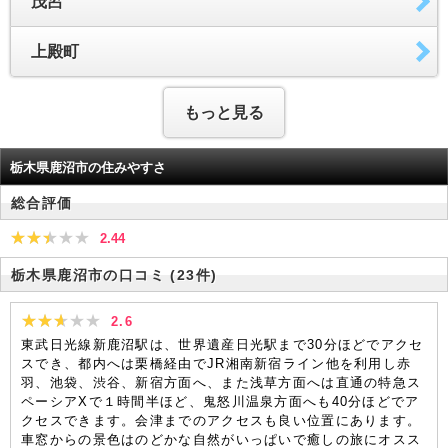
茂呂
上殿町
もっと見る
栃木県鹿沼市の住みやすさ
総合評価
2.44
栃木県鹿沼市の口コミ
(23件)
2.6
東武日光線新鹿沼駅は、世界遺産日光駅まで30分ほどでアクセ
スでき、都内へは栗橋経由でJR湘南新宿ライン他を利用し赤
羽、池袋、渋谷、新宿方面へ、また浅草方面へは直通の特急ス
ペーシアXで１時間半ほど、鬼怒川温泉方面へも40分ほどでア
クセスできます。会津までのアクセスも良い位置にあります。
車窓からの景色はのどかな自然がいっぱいで癒しの旅にオスス