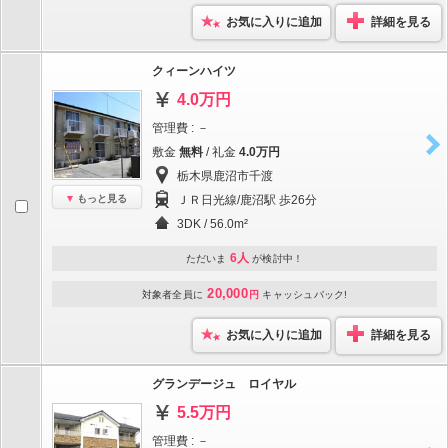
お気に入りに追加
詳細を見る
クィーンハイツ
4.0万円
管理費 : －
敷金
無料
/ 礼金
4.0万円
栃木県鹿沼市千渡
もっと見る
ＪＲ日光線/鹿沼駅 歩26分
3DK / 56.0m²
6人
ただいま
が検討中！
20,000
対象者全員に
円
キャッシュバック!
お気に入りに追加
詳細を見る
グランデージュ ロイヤル
5.5万円
管理費 : －