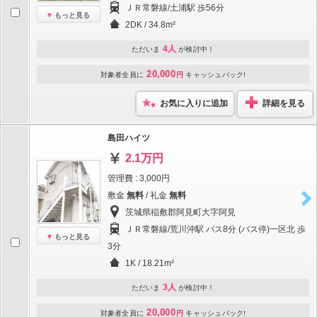
ＪＲ常磐線/土浦駅 歩56分
もっと見る
2DK / 34.8m²
4人
ただいま
が検討中！
20,000
対象者全員に
円
キャッシュバック!
お気に入りに追加
詳細を見る
島田ハイツ
2.1万円
管理費 : 3,000円
敷金
無料
/ 礼金
無料
茨城県稲敷郡阿見町大字阿見
ＪＲ常磐線/荒川沖駅 バス8分 (バス停)一区北 歩
もっと見る
3分
1K / 18.21m²
3人
ただいま
が検討中！
20,000
対象者全員に
円
キャッシュバック!