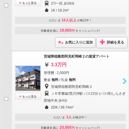
もっと見る
27/一区 歩28分
1K / 18.2m²
10人以上
ただいま
が検討中！
18,000
対象者全員に
円
キャッシュバック!
お気に入りに追加
詳細を見る
茨城県稲敷郡阿見町岡崎２の賃貸アパート
3.3万円
管理費 : 2,000円
敷金
無料
/ 礼金
無料
茨城県稲敷郡阿見町岡崎２
ＪＲ常磐線/荒川沖駅 バス22分 (バス停)しらさぎ
もっと見る
団地中央 歩4分
2DK / 39.74m²
3人
ただいま
が検討中！
20,000
対象者全員に
円
キャッシュバック!