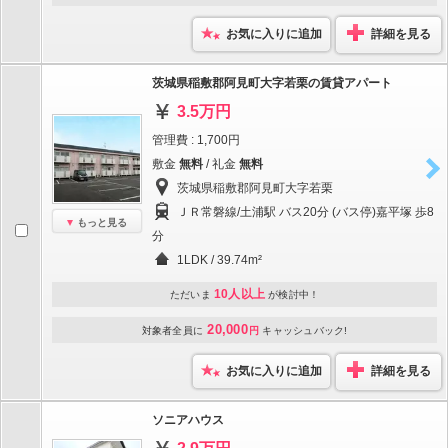
お気に入りに追加
詳細を見る
茨城県稲敷郡阿見町大字若栗の賃貸アパート
3.5万円
管理費 : 1,700円
敷金
無料
/ 礼金
無料
茨城県稲敷郡阿見町大字若栗
ＪＲ常磐線/土浦駅 バス20分 (バス停)嘉平塚 歩8
もっと見る
分
1LDK / 39.74m²
10人以上
ただいま
が検討中！
20,000
対象者全員に
円
キャッシュバック!
お気に入りに追加
詳細を見る
ソニアハウス