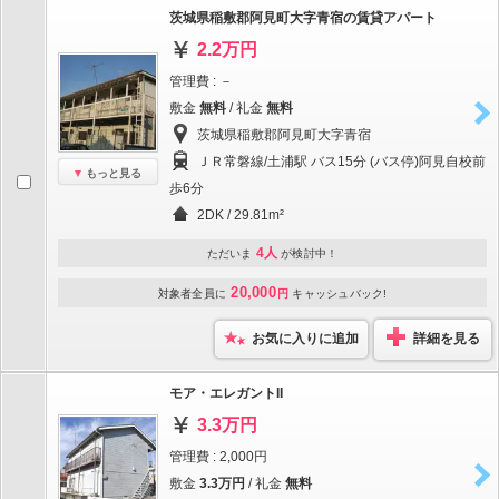
茨城県稲敷郡阿見町大字青宿の賃貸アパート
2.2万円
管理費 : －
敷金
無料
/ 礼金
無料
茨城県稲敷郡阿見町大字青宿
ＪＲ常磐線/土浦駅 バス15分 (バス停)阿見自校前
もっと見る
歩6分
2DK / 29.81m²
4人
ただいま
が検討中！
20,000
対象者全員に
円
キャッシュバック!
お気に入りに追加
詳細を見る
モア・エレガントII
3.3万円
管理費 : 2,000円
敷金
3.3万円
/ 礼金
無料