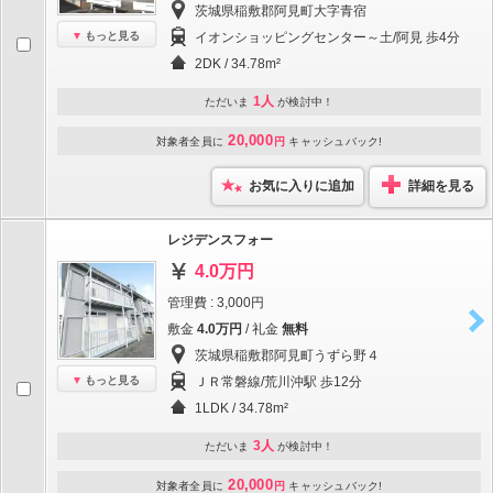
茨城県稲敷郡阿見町大字青宿
もっと見る
イオンショッピングセンター～土/阿見 歩4分
2DK / 34.78m²
1人
ただいま
が検討中！
20,000
対象者全員に
円
キャッシュバック!
お気に入りに追加
詳細を見る
レジデンスフォー
4.0万円
管理費 : 3,000円
敷金
4.0万円
/ 礼金
無料
茨城県稲敷郡阿見町うずら野４
もっと見る
ＪＲ常磐線/荒川沖駅 歩12分
1LDK / 34.78m²
3人
ただいま
が検討中！
20,000
対象者全員に
円
キャッシュバック!