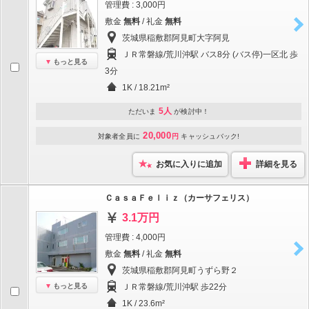
管理費 : 3,000円
敷金
無料
/ 礼金
無料
茨城県稲敷郡阿見町大字阿見
ＪＲ常磐線/荒川沖駅 バス8分 (バス停)一区北 歩
もっと見る
3分
1K / 18.21m²
5人
ただいま
が検討中！
20,000
対象者全員に
円
キャッシュバック!
お気に入りに追加
詳細を見る
ＣａｓａＦｅｌｉｚ（カーサフェリス）
3.1万円
管理費 : 4,000円
敷金
無料
/ 礼金
無料
茨城県稲敷郡阿見町うずら野２
もっと見る
ＪＲ常磐線/荒川沖駅 歩22分
1K / 23.6m²