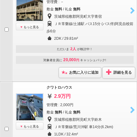
管理費 : －
敷金
無料
/ 礼金
無料
茨城県稲敷郡阿見町大字青宿
ＪＲ常磐線/土浦駅 バス15分 (バス停)阿見自校前
もっと見る
歩6分
2DK / 29.81m²
2人
ただいま
が検討中！
20,000
対象者全員に
円
キャッシュバック!
お気に入りに追加
詳細を見る
クワトロハウス
2.9万円
管理費 : 2,000円
敷金
無料
/ 礼金
無料
茨城県稲敷郡阿見町大字鈴木
もっと見る
ＪＲ常磐線/荒川沖駅 車14分(6.2km)
1LDK / 32.4m²