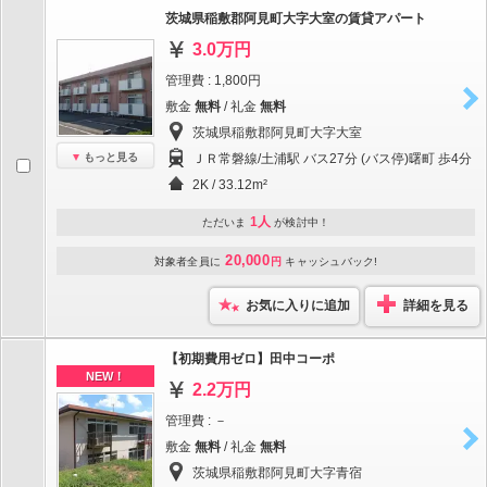
茨城県稲敷郡阿見町大字大室の賃貸アパート
3.0万円
管理費 : 1,800円
敷金
無料
/ 礼金
無料
茨城県稲敷郡阿見町大字大室
もっと見る
ＪＲ常磐線/土浦駅 バス27分 (バス停)曙町 歩4分
2K / 33.12m²
1人
ただいま
が検討中！
20,000
対象者全員に
円
キャッシュバック!
お気に入りに追加
詳細を見る
【初期費用ゼロ】田中コーポ
NEW！
2.2万円
管理費 : －
敷金
無料
/ 礼金
無料
茨城県稲敷郡阿見町大字青宿