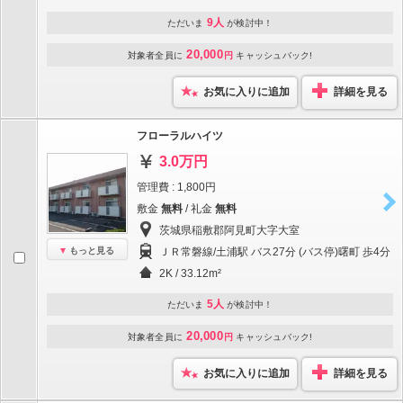
9人
ただいま
が検討中！
20,000
対象者全員に
円
キャッシュバック!
お気に入りに追加
詳細を見る
フローラルハイツ
3.0万円
管理費 : 1,800円
敷金
無料
/ 礼金
無料
茨城県稲敷郡阿見町大字大室
もっと見る
ＪＲ常磐線/土浦駅 バス27分 (バス停)曙町 歩4分
2K / 33.12m²
5人
ただいま
が検討中！
20,000
対象者全員に
円
キャッシュバック!
お気に入りに追加
詳細を見る