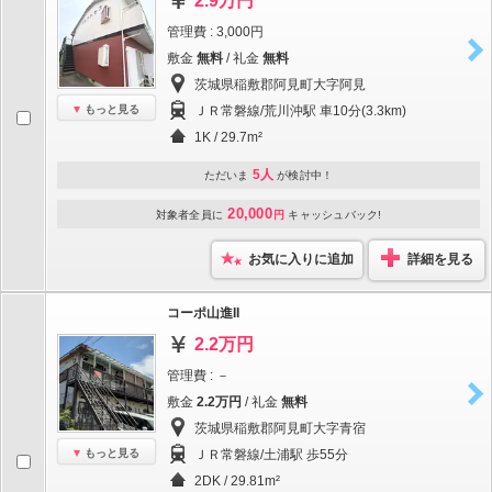
2.9万円
管理費 : 3,000円
敷金
無料
/ 礼金
無料
茨城県稲敷郡阿見町大字阿見
もっと見る
ＪＲ常磐線/荒川沖駅 車10分(3.3km)
1K / 29.7m²
5人
ただいま
が検討中！
20,000
対象者全員に
円
キャッシュバック!
お気に入りに追加
詳細を見る
コーポ山進II
2.2万円
管理費 : －
敷金
2.2万円
/ 礼金
無料
茨城県稲敷郡阿見町大字青宿
もっと見る
ＪＲ常磐線/土浦駅 歩55分
2DK / 29.81m²