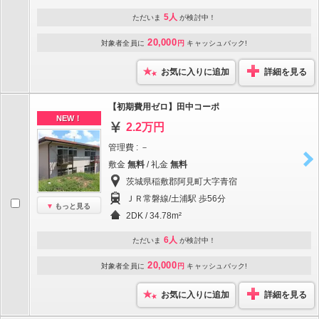
5人
ただいま
が検討中！
20,000
対象者全員に
円
キャッシュバック!
お気に入りに追加
詳細を見る
【初期費用ゼロ】田中コーポ
NEW！
2.2万円
管理費 : －
敷金
無料
/ 礼金
無料
茨城県稲敷郡阿見町大字青宿
ＪＲ常磐線/土浦駅 歩56分
もっと見る
2DK / 34.78m²
6人
ただいま
が検討中！
20,000
対象者全員に
円
キャッシュバック!
お気に入りに追加
詳細を見る