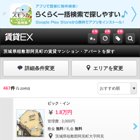
0
0
0
件
件
件
茨城県稲敷郡阿見町の賃貸マンション・アパートを探す
詳細条件変更
エリアを変更
467
件
/
1-20件目
ビック・イン
1.8万円
管理費 : 3,000円
敷金
無料
/ 礼金
無料
茨城県稲敷郡阿見町大字阿見