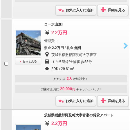
お気に入りに追加
詳細を見る
コーポ山進II
2.2万円
管理費 : －
敷金
2.2万円
/ 礼金
無料
茨城県稲敷郡阿見町大字青宿
もっと見る
ＪＲ常磐線/土浦駅 歩55分
2DK / 29.81m²
2人
ただいま
が検討中！
20,000
対象者全員に
円
キャッシュバック!
お気に入りに追加
詳細を見る
茨城県稲敷郡阿見町大字青宿の賃貸アパート
2.2万円