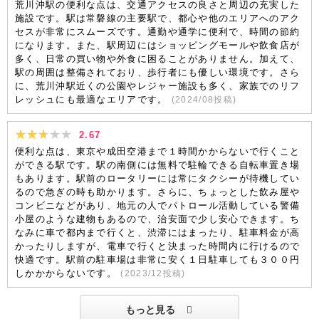
荒川沖駅の便利な点は、交通アクセスの良さと周辺の充実した
施設です。駅は常磐線の主要駅で、都心や他のエリアへのアク
セスが非常にスムーズです。通勤や通学に便利で、時間の節約
になります。また、駅周辺にはショッピングモールや飲食店が
多く、日常の買い物や外食に困ることがありません。加えて、
駅の周囲は整備されており、歩行者にも優しい環境です。さら
に、荒川沖駅近くの公園やレジャー施設も多く、家族でのリフ
レッシュにも最適なエリアです。
(
2024/08
投稿)
2.67
便利な点は、東京や成田空港まで１時間かからないで行くこと
ができる駅です。駅の南側には無料で駐輪できる自転車置き場
もあります。駅前のロータリーには常にタクシーが待機してい
るので急ぎの時も助かります。さらに、ちょっとした飲み屋や
コンビニなどがあり、地元の人でパトロール活動している警備
小屋のような建物もあるので、治安面で少し安心できます。ち
なみに車で都内まで行くと、渋滞にはまったり、駐車料金が高
かったりしますが、電車で行くと決まった時間内に行けるので
快適です。駅前の駐車場は非常に安く１日駐車しても３００円
しかかからないです。
(
2023/12
投稿)
もっと見る