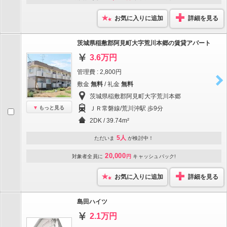
お気に入りに追加
詳細を見る
茨城県稲敷郡阿見町大字荒川本郷の賃貸アパート
3.6万円
管理費 : 2,800円
敷金
無料
/ 礼金
無料
茨城県稲敷郡阿見町大字荒川本郷
もっと見る
ＪＲ常磐線/荒川沖駅 歩9分
2DK / 39.74m²
5人
ただいま
が検討中！
20,000
対象者全員に
円
キャッシュバック!
お気に入りに追加
詳細を見る
島田ハイツ
2.1万円