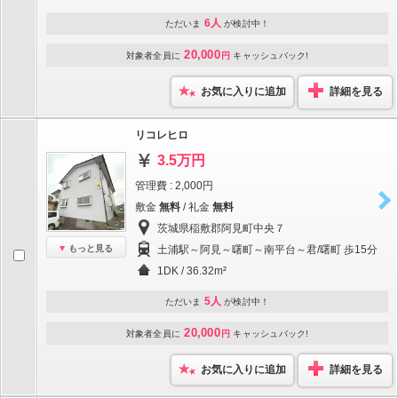
6人
ただいま
が検討中！
20,000
対象者全員に
円
キャッシュバック!
お気に入りに追加
詳細を見る
リコレヒロ
3.5万円
管理費 : 2,000円
敷金
無料
/ 礼金
無料
茨城県稲敷郡阿見町中央７
もっと見る
土浦駅～阿見～曙町～南平台～君/曙町 歩15分
1DK / 36.32m²
5人
ただいま
が検討中！
20,000
対象者全員に
円
キャッシュバック!
お気に入りに追加
詳細を見る