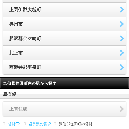
上閉伊郡大槌町
奥州市
胆沢郡金ケ崎町
北上市
西磐井郡平泉町
気仙郡住田町内の駅から探す
釜石線
上有住駅
賃貸EX
岩手県の賃貸
気仙郡住田町の賃貸