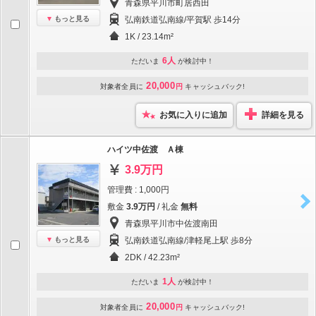
青森県平川市町居西田
もっと見る
弘南鉄道弘南線/平賀駅 歩14分
1K / 23.14m²
6人
ただいま
が検討中！
20,000
対象者全員に
円
キャッシュバック!
お気に入りに追加
詳細を見る
ハイツ中佐渡 Ａ棟
3.9万円
管理費 : 1,000円
敷金
3.9万円
/ 礼金
無料
青森県平川市中佐渡南田
もっと見る
弘南鉄道弘南線/津軽尾上駅 歩8分
2DK / 42.23m²
1人
ただいま
が検討中！
20,000
対象者全員に
円
キャッシュバック!