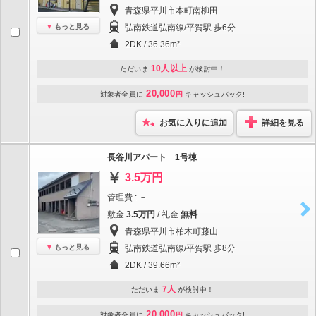
青森県平川市本町南柳田
もっと見る
弘南鉄道弘南線/平賀駅 歩6分
2DK / 36.36m²
10人以上
ただいま
が検討中！
20,000
対象者全員に
円
キャッシュバック!
お気に入りに追加
詳細を見る
長谷川アパート 1号棟
3.5万円
管理費 : －
敷金
3.5万円
/ 礼金
無料
青森県平川市柏木町藤山
もっと見る
弘南鉄道弘南線/平賀駅 歩8分
2DK / 39.66m²
7人
ただいま
が検討中！
20,000
対象者全員に
円
キャッシュバック!