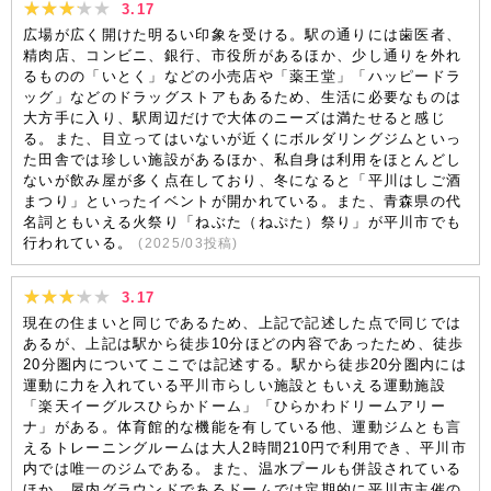
3.17
広場が広く開けた明るい印象を受ける。駅の通りには歯医者、
精肉店、コンビニ、銀行、市役所があるほか、少し通りを外れ
るものの「いとく」などの小売店や「薬王堂」「ハッピードラ
ッグ」などのドラッグストアもあるため、生活に必要なものは
大方手に入り、駅周辺だけで大体のニーズは満たせると感じ
る。また、目立ってはいないが近くにボルダリングジムといっ
た田舎では珍しい施設があるほか、私自身は利用をほとんどし
ないが飲み屋が多く点在しており、冬になると「平川はしご酒
まつり」といったイベントが開かれている。また、青森県の代
名詞ともいえる火祭り「ねぶた（ねぷた）祭り」が平川市でも
行われている。
(
2025/03
投稿)
3.17
現在の住まいと同じであるため、上記で記述した点で同じでは
あるが、上記は駅から徒歩10分ほどの内容であったため、徒歩
20分圏内についてここでは記述する。駅から徒歩20分圏内には
運動に力を入れている平川市らしい施設ともいえる運動施設
「楽天イーグルスひらかドーム」「ひらかわドリームアリー
ナ」がある。体育館的な機能を有している他、運動ジムとも言
えるトレーニングルームは大人2時間210円で利用でき、平川市
内では唯一のジムである。また、温水プールも併設されている
ほか、屋内グラウンドであるドームでは定期的に平川市主催の