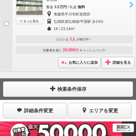
敷金
3.5万円
/ 礼金
無料
青森県平川市町居西田
もっと見る
弘南鉄道弘南線/平賀駅 歩14分
1K / 23.14m²
2人
ただいま
が検討中！
20,000
対象者全員に
円
キャッシュバック!
お気に入りに追加
詳細を見る
検索条件保存
詳細条件変更
エリアを変更