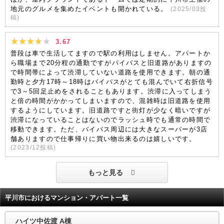
地元のグルメを集めたイベントも開かれている。
(
2025/03
投
稿)
3.67
普段は車で生活してますので駅の利用はしません。アパートか
ら職場まで20分程の通勤ですがバイパスと旧道路がありますの
で時間帯によって渋滞していない道路を使用できます。朝の通
勤時と夕方17時～18時はバイパスがとても混んでいて右折信号
で3～5回足止めをされることもあります。渋滞に入ってしまう
と倍の時間がかかってしまいますので、混雑時は旧道路を使用
するようにしています。旧道路ですと街灯が少なく暗いですが
渋滞になっていることはないのでラッシュ時でも通常の時間で
移動できます。ただ、バイパス周辺には大きなスーパーが3店
舗ありますので仕事帰りに買い物出来るのは嬉しいです。
(
2023/12
投稿)
もっと見る
平川市におけるマンション・アパート一覧
ハイツ中佐渡 A棟