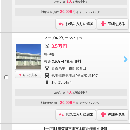
2人
ただいま
が検討中！
20,000
対象者全員に
円
キャッシュバック!
お気に入りに追加
詳細を見る
アップルグリーンハイツ
3.5万円
管理費 : －
敷金
3.5万円
/ 礼金
無料
青森県平川市町居西田
もっと見る
弘南鉄道弘南線/平賀駅 歩14分
1K / 23.14m²
6人
ただいま
が検討中！
20,000
対象者全員に
円
キャッシュバック!
お気に入りに追加
詳細を見る
[一戸建] 青森県平川市本町北柳田 の賃貸