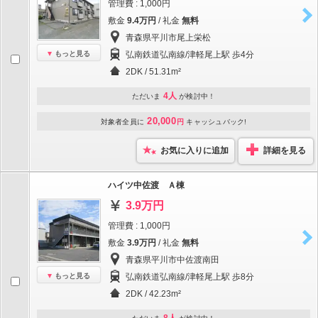
管理費 : 1,000円
敷金
9.4万円
/ 礼金
無料
青森県平川市尾上栄松
もっと見る
弘南鉄道弘南線/津軽尾上駅 歩4分
2DK / 51.31m²
4人
ただいま
が検討中！
20,000
対象者全員に
円
キャッシュバック!
お気に入りに追加
詳細を見る
ハイツ中佐渡 Ａ棟
3.9万円
管理費 : 1,000円
敷金
3.9万円
/ 礼金
無料
青森県平川市中佐渡南田
もっと見る
弘南鉄道弘南線/津軽尾上駅 歩8分
2DK / 42.23m²