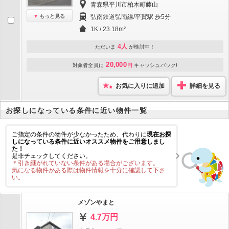
青森県平川市柏木町藤山
もっと見る
弘南鉄道弘南線/平賀駅 歩5分
1K / 23.18m²
4人
ただいま
が検討中！
20,000
対象者全員に
円
キャッシュバック!
お気に入りに追加
詳細を見る
お探しになっている条件に近い物件一覧
ご指定の条件の物件が少なかったため、代わりに
現在お探
しになっている条件に近いオススメ物件をご用意しまし
た！
是非チェックしてください。
＊引き継がれていない条件がある場合がございます。
気になる物件がある際は物件情報を十分に確認して下さ
い。
メゾンやまと
4.7万円