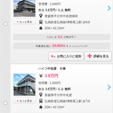
管理費 : 1,000円
敷金
3.9万円
/ 礼金
無料
青森県平川市中佐渡南田
もっと見る
弘南鉄道弘南線/津軽尾上駅 歩8分
2DK / 42.23m²
8人
ただいま
が検討中！
20,000
対象者全員に
円
キャッシュバック!
お気に入りに追加
詳細を見る
ハイツ中佐渡 Ｂ棟
3.9万円
管理費 : 1,000円
敷金
3.9万円
/ 礼金
無料
青森県平川市中佐渡
もっと見る
弘南鉄道弘南線/津軽尾上駅 歩7分
2DK / 42.23m²