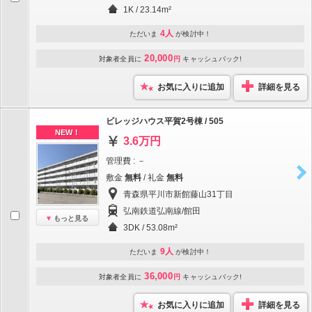
1K / 23.14m²
4人
ただいま
が検討中！
20,000
対象者全員に
円
キャッシュバック!
お気に入りに追加
詳細を見る
ビレッジハウス平賀2号棟 / 505
NEW！
3.6万円
管理費 : －
敷金
無料
/ 礼金
無料
青森県平川市新館藤山31丁目
弘南鉄道弘南線/館田
もっと見る
3DK / 53.08m²
9人
ただいま
が検討中！
36,000
対象者全員に
円
キャッシュバック!
お気に入りに追加
詳細を見る