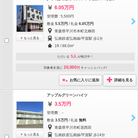
6.05万円
管理費 : 5,500円
敷金
5.5万円
/ 礼金
6.05万円
青森県平川市本町北柳田
もっと見る
弘南鉄道弘南線/平賀駅 歩1分
1R / 88.0m²
5人
ただいま
が検討中！
20,000
対象者全員に
円
キャッシュバック!
お気に入りに追加
詳細を見る
アップルグリーンハイツ
3.5万円
管理費 : －
敷金
3.5万円
/ 礼金
無料
青森県平川市町居西田
もっと見る
弘南鉄道弘南線/平賀駅 歩14分