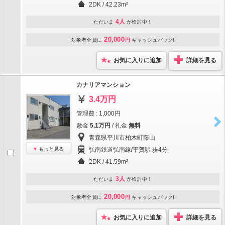
2DK / 42.23m²
4人
ただいま
が検討中！
20,000
対象者全員に
円
キャッシュバック!
お気に入りに追加
詳細を見る
カナリアマンション
3.4万円
管理費 : 1,000円
敷金
5.1万円
/ 礼金
無料
青森県平川市柏木町藤山
もっと見る
弘南鉄道弘南線/平賀駅 歩4分
2DK / 41.59m²
3人
ただいま
が検討中！
20,000
対象者全員に
円
キャッシュバック!
お気に入りに追加
詳細を見る