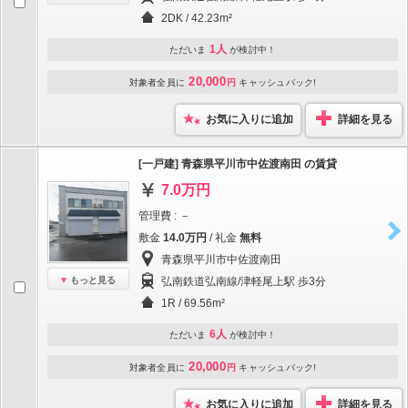
2DK / 42.23m²
1人
ただいま
が検討中！
20,000
対象者全員に
円
キャッシュバック!
お気に入りに追加
詳細を見る
[一戸建] 青森県平川市中佐渡南田 の賃貸
7.0万円
管理費 : －
敷金
14.0万円
/ 礼金
無料
青森県平川市中佐渡南田
もっと見る
弘南鉄道弘南線/津軽尾上駅 歩3分
1R / 69.56m²
6人
ただいま
が検討中！
20,000
対象者全員に
円
キャッシュバック!
お気に入りに追加
詳細を見る