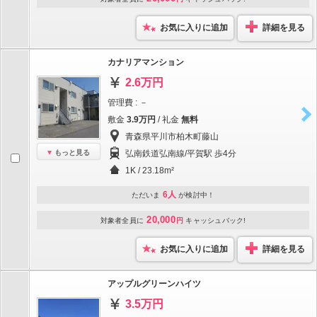
お気に入りに追加
詳細を見る
カナリアマンション
2.6万円
管理費 : －
敷金
3.9万円
/ 礼金
無料
青森県平川市柏木町藤山
もっと見る
弘南鉄道弘南線/平賀駅 歩4分
1K / 23.18m²
6人
ただいま
が検討中！
20,000
対象者全員に
円
キャッシュバック!
お気に入りに追加
詳細を見る
アップルグリーンハイツ
3.5万円