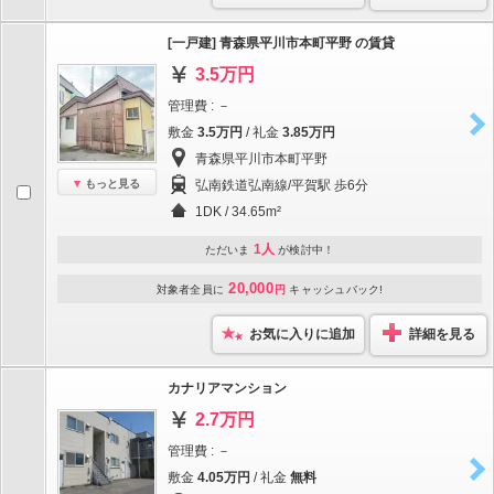
[一戸建] 青森県平川市本町平野 の賃貸
3.5万円
管理費 : －
敷金
3.5万円
/ 礼金
3.85万円
青森県平川市本町平野
もっと見る
弘南鉄道弘南線/平賀駅 歩6分
1DK / 34.65m²
1人
ただいま
が検討中！
20,000
対象者全員に
円
キャッシュバック!
お気に入りに追加
詳細を見る
カナリアマンション
2.7万円
管理費 : －
敷金
4.05万円
/ 礼金
無料