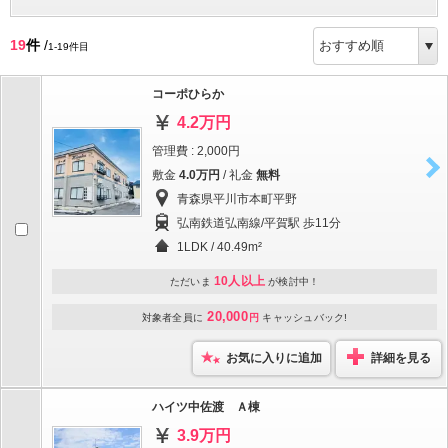
19
件
/
1-19件目
コーポひらか
4.2万円
管理費 : 2,000円
敷金
4.0万円
/ 礼金
無料
青森県平川市本町平野
弘南鉄道弘南線/平賀駅 歩11分
1LDK / 40.49m²
10人以上
ただいま
が検討中！
20,000
対象者全員に
円
キャッシュバック!
お気に入りに追加
詳細を見る
ハイツ中佐渡 Ａ棟
3.9万円