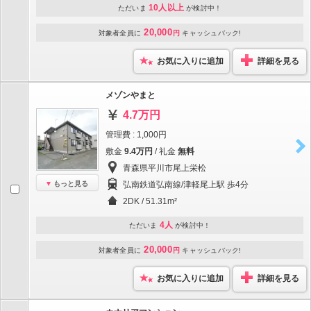
10人以上
ただいま
が検討中！
20,000
対象者全員に
円
キャッシュバック!
お気に入りに追加
詳細を見る
メゾンやまと
4.7万円
管理費 : 1,000円
敷金
9.4万円
/ 礼金
無料
青森県平川市尾上栄松
もっと見る
弘南鉄道弘南線/津軽尾上駅 歩4分
2DK / 51.31m²
4人
ただいま
が検討中！
20,000
対象者全員に
円
キャッシュバック!
お気に入りに追加
詳細を見る