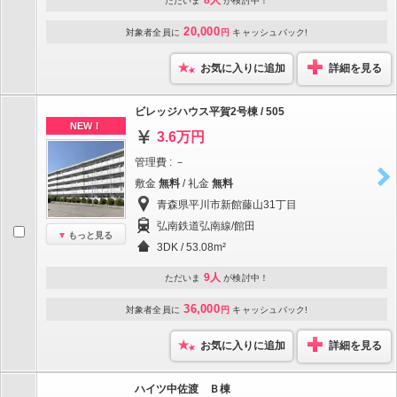
8人
ただいま
が検討中！
20,000
対象者全員に
円
キャッシュバック!
お気に入りに追加
詳細を見る
ビレッジハウス平賀2号棟 / 505
NEW！
3.6万円
管理費 : －
敷金
無料
/ 礼金
無料
青森県平川市新館藤山31丁目
弘南鉄道弘南線/館田
もっと見る
3DK / 53.08m²
9人
ただいま
が検討中！
36,000
対象者全員に
円
キャッシュバック!
お気に入りに追加
詳細を見る
ハイツ中佐渡 Ｂ棟