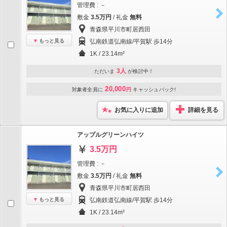
管理費 : －
敷金
3.5万円
/ 礼金
無料
青森県平川市町居西田
もっと見る
弘南鉄道弘南線/平賀駅 歩14分
1K / 23.14m²
3人
ただいま
が検討中！
20,000
対象者全員に
円
キャッシュバック!
お気に入りに追加
詳細を見る
アップルグリーンハイツ
3.5万円
管理費 : －
敷金
3.5万円
/ 礼金
無料
青森県平川市町居西田
もっと見る
弘南鉄道弘南線/平賀駅 歩14分
1K / 23.14m²