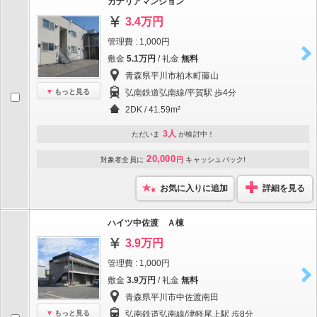
カナリアマンション
3.4万円
管理費 : 1,000円
敷金
5.1万円
/ 礼金
無料
青森県平川市柏木町藤山
もっと見る
弘南鉄道弘南線/平賀駅 歩4分
2DK / 41.59m²
3人
ただいま
が検討中！
20,000
対象者全員に
円
キャッシュバック!
お気に入りに追加
詳細を見る
ハイツ中佐渡 Ａ棟
3.9万円
管理費 : 1,000円
敷金
3.9万円
/ 礼金
無料
青森県平川市中佐渡南田
もっと見る
弘南鉄道弘南線/津軽尾上駅 歩8分