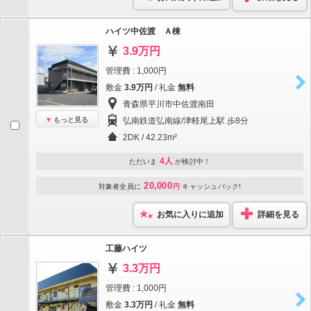
ハイツ中佐渡 Ａ棟
3.9万円
管理費 : 1,000円
敷金
3.9万円
/ 礼金
無料
青森県平川市中佐渡南田
もっと見る
弘南鉄道弘南線/津軽尾上駅 歩8分
2DK / 42.23m²
4人
ただいま
が検討中！
20,000
対象者全員に
円
キャッシュバック!
お気に入りに追加
詳細を見る
工藤ハイツ
3.3万円
管理費 : 1,000円
敷金
3.3万円
/ 礼金
無料