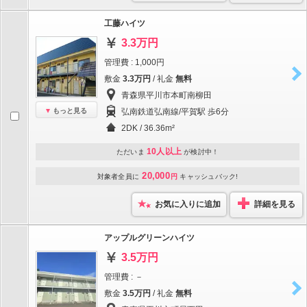
工藤ハイツ
3.3万円
管理費 : 1,000円
敷金
3.3万円
/ 礼金
無料
青森県平川市本町南柳田
もっと見る
弘南鉄道弘南線/平賀駅 歩6分
2DK / 36.36m²
10人以上
ただいま
が検討中！
20,000
対象者全員に
円
キャッシュバック!
お気に入りに追加
詳細を見る
アップルグリーンハイツ
3.5万円
管理費 : －
敷金
3.5万円
/ 礼金
無料