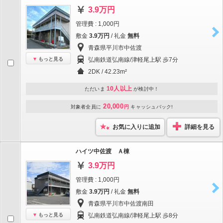
3.9万円
管理費 : 1,000円
敷金
3.9万円
/ 礼金
無料
青森県平川市中佐渡
もっと見る
弘南鉄道弘南線/津軽尾上駅 歩7分
2DK / 42.23m²
10人以上
ただいま
が検討中！
20,000
対象者全員に
円
キャッシュバック!
お気に入りに追加
詳細を見る
ハイツ中佐渡 Ａ棟
3.9万円
管理費 : 1,000円
敷金
3.9万円
/ 礼金
無料
青森県平川市中佐渡南田
もっと見る
弘南鉄道弘南線/津軽尾上駅 歩8分