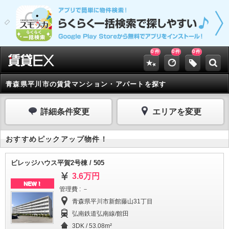
0
0
0
件
件
件
青森県平川市の賃貸マンション・アパートを探す
詳細条件変更
エリアを変更
おすすめピックアップ物件！
ビレッジハウス平賀2号棟 / 505
3.6万円
NEW！
管理費 : －
青森県平川市新館藤山31丁目
弘南鉄道弘南線/館田
3DK / 53.08m²