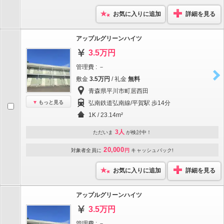
お気に入りに追加
詳細を見る
アップルグリーンハイツ
3.5万円
管理費 : －
敷金
3.5万円
/ 礼金
無料
青森県平川市町居西田
もっと見る
弘南鉄道弘南線/平賀駅 歩14分
1K / 23.14m²
3人
ただいま
が検討中！
20,000
対象者全員に
円
キャッシュバック!
お気に入りに追加
詳細を見る
アップルグリーンハイツ
3.5万円
管理費 : －