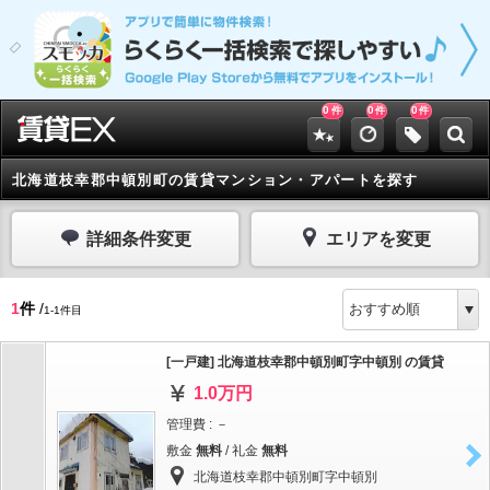
0
0
0
件
件
件
北海道枝幸郡中頓別町の賃貸マンション・アパートを探す
詳細条件変更
エリアを変更
1
件
/
1-1件目
[一戸建] 北海道枝幸郡中頓別町字中頓別 の賃貸
1.0万円
管理費 : －
敷金
無料
/ 礼金
無料
北海道枝幸郡中頓別町字中頓別