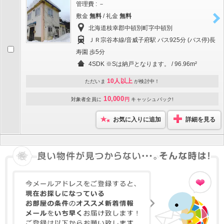
管理費 : －
敷金
無料
/ 礼金
無料
北海道枝幸郡中頓別町字中頓別
ＪＲ宗谷本線/音威子府駅 バス925分 (バス停)長
寿園 歩5分
4SDK ※Sは納戸となります。 / 96.96m²
10人以上
ただいま
が検討中！
10,000
対象者全員に
円
キャッシュバック!
お気に入りに追加
詳細を見る