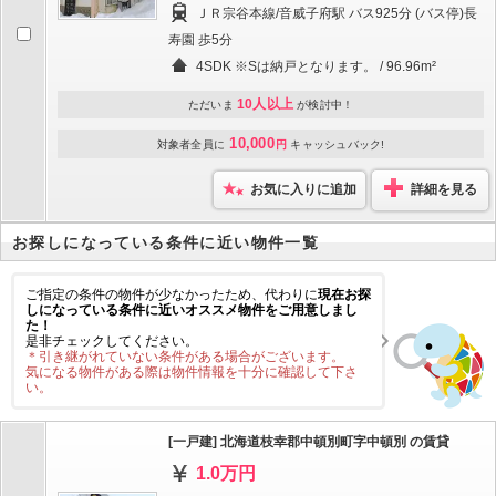
ＪＲ宗谷本線/音威子府駅 バス925分 (バス停)長
寿園 歩5分
4SDK ※Sは納戸となります。 / 96.96m²
10人以上
ただいま
が検討中！
10,000
対象者全員に
円
キャッシュバック!
お気に入りに追加
詳細を見る
お探しになっている条件に近い物件一覧
ご指定の条件の物件が少なかったため、代わりに
現在お探
しになっている条件に近いオススメ物件をご用意しまし
た！
是非チェックしてください。
＊引き継がれていない条件がある場合がございます。
気になる物件がある際は物件情報を十分に確認して下さ
い。
[一戸建] 北海道枝幸郡中頓別町字中頓別 の賃貸
1.0万円