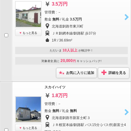
3.5万円
管理費 : －
敷金
無料
/ 礼金
3.5万円
北海道釧路市東川町
もっと見る
ＪＲ釧網本線/釧路駅 歩37分
1R / 36.69m²
10人以上
ただいま
が検討中！
20,000
対象者全員に
円
キャッシュバック!
お気に入りに追加
詳細を見る
スカイハイツ
1.8万円
管理費 : －
敷金
無料
/ 礼金
無料
北海道釧路市新富士町３
ＪＲ根室本線/釧路駅 バス15分 (バス停)新富士4
もっと見る