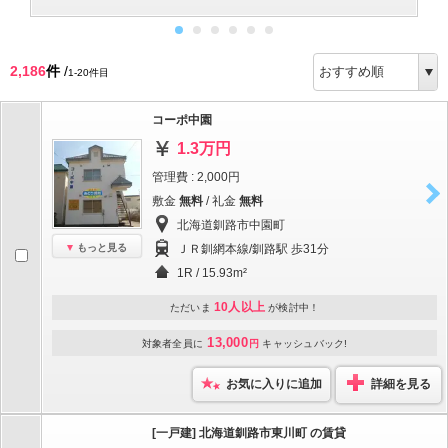
2,186
件
/
1-20件目
コーポ中園
1.3万円
管理費 : 2,000円
敷金
無料
/ 礼金
無料
北海道釧路市中園町
もっと見る
ＪＲ釧網本線/釧路駅 歩31分
1R / 15.93m²
10人以上
ただいま
が検討中！
13,000
対象者全員に
円
キャッシュバック!
お気に入りに追加
詳細を見る
[一戸建] 北海道釧路市東川町 の賃貸