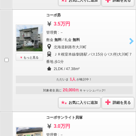
お気に入りに追加
詳細を見る
コーポ昴
3.5万円
管理費 : －
敷金
無料
/ 礼金
無料
北海道釧路市大川町
ＪＲ根室本線/釧路駅 バス15分 (バス停)大川町７
もっと見る
番地 歩1分
2LDK / 47.38m²
1人
ただいま
が検討中！
20,000
対象者全員に
円
キャッシュバック!
お気に入りに追加
詳細を見る
コーポサンライト貝塚
3.0万円
管理費 : －