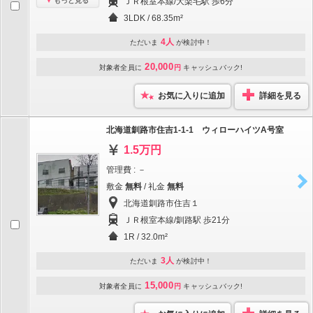
もっと見る
ＪＲ根室本線/大楽毛駅 歩6分
3LDK / 68.35m²
4人
ただいま
が検討中！
20,000
対象者全員に
円
キャッシュバック!
お気に入りに追加
詳細を見る
北海道釧路市住吉1-1-1 ウィローハイツA号室
1.5万円
管理費 : －
敷金
無料
/ 礼金
無料
北海道釧路市住吉１
ＪＲ根室本線/釧路駅 歩21分
1R / 32.0m²
3人
ただいま
が検討中！
15,000
対象者全員に
円
キャッシュバック!