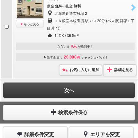
敷金
無料
/ 礼金
無料
北海道釧路市貝塚２
ＪＲ根室本線/釧路駅 バス20分 (バス停)貝塚１丁
もっと見る
目 歩7分
1LDK / 39.5m²
8人
ただいま
が検討中！
20,000
対象者全員に
円
キャッシュバック!
お気に入りに追加
詳細を見る
次へ
検索条件保存
詳細条件変更
エリアを変更