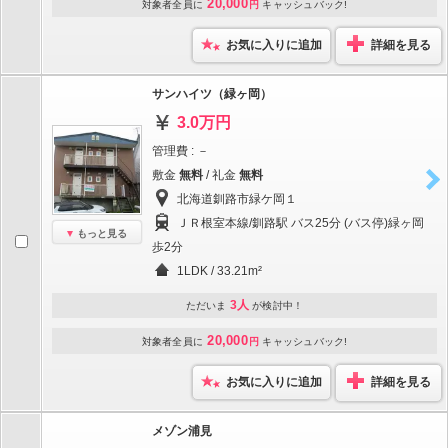
20,000
対象者全員に
円
キャッシュバック!
お気に入りに追加
詳細を見る
サンハイツ（緑ヶ岡）
3.0万円
管理費 : －
敷金
無料
/ 礼金
無料
北海道釧路市緑ケ岡１
ＪＲ根室本線/釧路駅 バス25分 (バス停)緑ヶ岡
もっと見る
歩2分
1LDK / 33.21m²
3人
ただいま
が検討中！
20,000
対象者全員に
円
キャッシュバック!
お気に入りに追加
詳細を見る
メゾン浦見