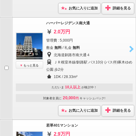
お気に入りに追加
詳細を見る
ハーバーレジデンス南大通
2.0万円
管理費 : 5,000円
敷金
無料
/ 礼金
無料
北海道釧路市南大通４
ＪＲ根室本線/釧路駅 バス10分 (バス停)啄木ゆめ
もっと見る
公園 歩2分
1DK / 28.33m²
10人以上
ただいま
が検討中！
20,000
対象者全員に
円
キャッシュバック!
お気に入りに追加
詳細を見る
若草401マンション
2.9万円