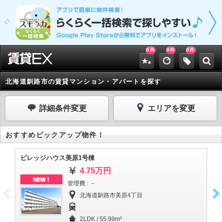
0
0
0
件
件
件
北海道釧路市の賃貸マンション・アパートを探す
詳細条件変更
エリアを変更
おすすめピックアップ物件！
ビレッジハウス美原1号棟
ビ
4.75万円
NEW！
管理費 : －
北海道釧路市美原4丁目
2LDK / 55.99m²