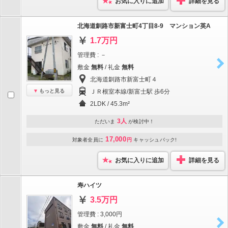
お気に入りに追加
詳細を見る
北海道釧路市新富士町4丁目8-9 マンション英A
1.7万円
管理費 : －
敷金
無料
/ 礼金
無料
北海道釧路市新富士町４
もっと見る
ＪＲ根室本線/新富士駅 歩6分
2LDK / 45.3m²
3人
ただいま
が検討中！
17,000
対象者全員に
円
キャッシュバック!
お気に入りに追加
詳細を見る
寿ハイツ
3.5万円
管理費 : 3,000円
敷金
無料
/ 礼金
無料