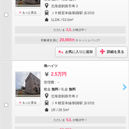
北海道釧路市寿２
もっと見る
ＪＲ根室本線/釧路駅 歩10分
1LDK / 53.0m²
2人
ただいま
が検討中！
20,000
対象者全員に
円
キャッシュバック!
お気に入りに追加
詳細を見る
寿ハイツ
2.5万円
管理費 : －
敷金
無料
/ 礼金
無料
北海道釧路市寿２
もっと見る
ＪＲ根室本線/釧路駅 歩10分
1R / 26.5m²
5人
ただいま
が検討中！