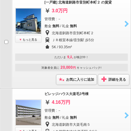
[一戸建] 北海道釧路市音別町本町２ の賃貸
3.0万円
管理費 : －
敷金
無料
/ 礼金
無料
北海道釧路市音別町本町２
もっと見る
ＪＲ根室本線/音別駅 歩5分
5K / 93.35m²
9人
ただいま
が検討中！
20,000
対象者全員に
円
キャッシュバック!
お気に入りに追加
詳細を見る
ビレッジハウス大楽毛3号棟
4.16万円
管理費 : －
敷金
無料
/ 礼金
無料
北海道釧路市大楽毛南５