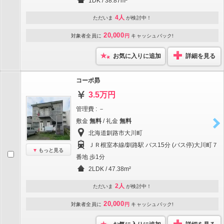
1DK / 38.87m²
4人
ただいま
が検討中！
20,000
対象者全員に
円
キャッシュバック!
お気に入りに追加
詳細を見る
コーポ昴
3.5万円
管理費 : －
敷金
無料
/ 礼金
無料
北海道釧路市大川町
ＪＲ根室本線/釧路駅 バス15分 (バス停)大川町７
もっと見る
番地 歩1分
2LDK / 47.38m²
2人
ただいま
が検討中！
20,000
対象者全員に
円
キャッシュバック!