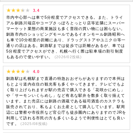
3.4
市内中心部へは車で5分程度でアクセスできる。また、トライ
アル釧路川端店やコープさっぽろとっとり店等近隣にスーパー
マーケット業態の商業施設も多く普段の買い物には困らない。
釧路市内のショッピングモールであるイオンモール釧路昭和へ
も車で10分程度の距離にあり、ドラッグストアやユニクロ等一
通りの店はある。釧路駅までは徒歩では距離があるが、車では
5分程度でアクセスができ、札幌へ行く際は駐車場の割引制度
もあるので使いやすい。
(
2026/02
投稿)
4.0
釧路駅は札幌駅まで直通の特急おおぞらがありますので本州は
もとより道内在住の観光客も多くやってきます。テレビでもよ
く取り上げられますが駅の売店で購入できる「花咲かにめし」
や「サーモンいくらめし」など有名な駅弁を数多く取り揃えて
います。また売店には釧路の酒蔵である福司酒造のカステラも
販売されており、私もよくお土産として購入しています。駅周
辺には警察や市役所など官公庁も徒歩圏内にありますのでJRを
利用して訪れる市民の方も多くいるようで利便性はとても良い
です。
(
2025/08
投稿)