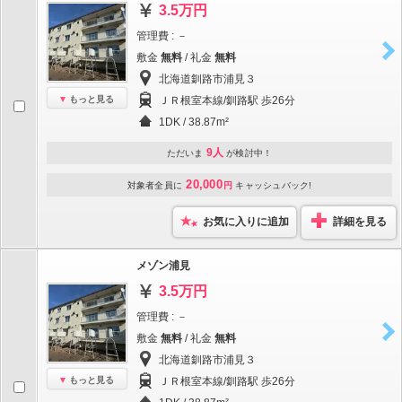
3.5万円
管理費 : －
敷金
無料
/ 礼金
無料
北海道釧路市浦見３
もっと見る
ＪＲ根室本線/釧路駅 歩26分
1DK / 38.87m²
9人
ただいま
が検討中！
20,000
対象者全員に
円
キャッシュバック!
お気に入りに追加
詳細を見る
メゾン浦見
3.5万円
管理費 : －
敷金
無料
/ 礼金
無料
北海道釧路市浦見３
もっと見る
ＪＲ根室本線/釧路駅 歩26分