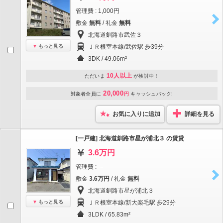
管理費 : 1,000円
敷金
無料
/ 礼金
無料
北海道釧路市武佐３
もっと見る
ＪＲ根室本線/武佐駅 歩39分
3DK / 49.06m²
10人以上
ただいま
が検討中！
20,000
対象者全員に
円
キャッシュバック!
お気に入りに追加
詳細を見る
[一戸建] 北海道釧路市星が浦北３ の賃貸
3.6万円
管理費 : －
敷金
3.6万円
/ 礼金
無料
北海道釧路市星が浦北３
もっと見る
ＪＲ根室本線/新大楽毛駅 歩29分
3LDK / 65.83m²