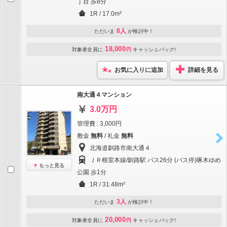
丁目 歩8分
1R / 17.0m²
8人
ただいま
が検討中！
18,000
対象者全員に
円
キャッシュバック!
お気に入りに追加
詳細を見る
南大通４マンション
3.0万円
管理費 : 3,000円
敷金
無料
/ 礼金
無料
北海道釧路市南大通４
ＪＲ根室本線/釧路駅 バス26分 (バス停)啄木ゆめ
もっと見る
公園 歩1分
1R / 31.48m²
3人
ただいま
が検討中！
20,000
対象者全員に
円
キャッシュバック!