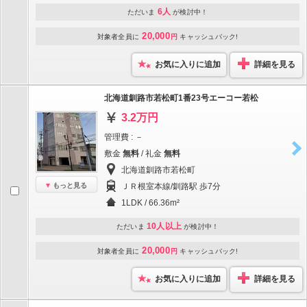
6人
ただいま
が検討中！
20,000
対象者全員に
円
キャッシュバック!
お気に入りに追加
詳細を見る
北海道釧路市若松町1番23号エーコー若松
3.2万円
管理費 : －
敷金
無料
/ 礼金
無料
北海道釧路市若松町
もっと見る
ＪＲ根室本線/釧路駅 歩7分
1LDK / 66.36m²
10人以上
ただいま
が検討中！
20,000
対象者全員に
円
キャッシュバック!
お気に入りに追加
詳細を見る