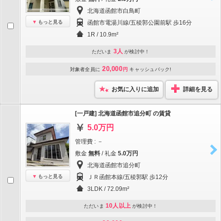
北海道函館市白鳥町
もっと見る
函館市電湯川線/五稜郭公園前駅 歩16分
1R / 10.9m²
3人
ただいま
が検討中！
20,000
対象者全員に
円
キャッシュバック!
お気に入りに追加
詳細を見る
[一戸建] 北海道函館市追分町 の賃貸
5.0万円
管理費 : －
敷金
無料
/ 礼金
5.0万円
北海道函館市追分町
もっと見る
ＪＲ函館本線/五稜郭駅 歩12分
3LDK / 72.09m²
10人以上
ただいま
が検討中！