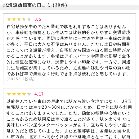
北海道函館市の口コミ
(30件)
3.5
在宅勤務が中心のため通勤で駅を利用することはありません
が、車移動を前提とした生活では比較的分かりやすい交通環境
だと感じています。周辺は基本的に一本道で片側一車線の道路
が多く、平日は大きな不便はありません。ただし土日や時間帯
によっては交通量が増え、自宅前から国道へ出る際に時間がか
かることがあります。冬場はアイスバーンや降雪の影響で全体
的に慎重な運転になり、渋滞しやすい印象です。一方で、周辺
に生活施設が集中しているため、近距離の移動や日常の買い物
であれば車で無理なく行動できる点は便利だと感じています。
(
2025/12
投稿)
4.17
以前住んでいた東山の戸建ては駅から近い立地ではなく、JR五
稜郭駅までは車で20〜30分ほどかかるため、日常的に駅を利用
することはありませんでした。ただ、函館の移動中心地という
こともあるため駅周辺は車で通ることが多く、駅を出てすぐに
美味しいパン屋やスターバックスがあり、立ち寄りやすい点は
魅力的だと感じていました。また五稜郭駅は、函館駅方面や北
斗市方面、北方面へ向かう路線の中継地点となっており、駅自