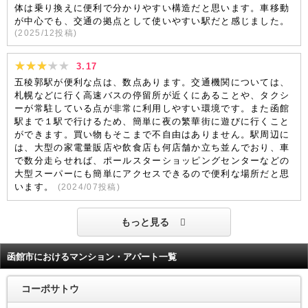
体は乗り換えに便利で分かりやすい構造だと思います。車移動
が中心でも、交通の拠点として使いやすい駅だと感じました。
(
2025/12
投稿)
3.17
五稜郭駅が便利な点は、数点あります。交通機関については、
札幌などに行く高速バスの停留所が近くにあることや、タクシ
ーが常駐している点が非常に利用しやすい環境です。また函館
駅まで１駅で行けるため、簡単に夜の繁華街に遊びに行くこと
ができます。買い物もそこまで不自由はありません。駅周辺に
は、大型の家電量販店や飲食店も何店舗か立ち並んでおり、車
で数分走らせれば、ポールスターショッピングセンターなどの
大型スーパーにも簡単にアクセスできるので便利な場所だと思
います。
(
2024/07
投稿)
もっと見る
函館市におけるマンション・アパート一覧
コーポサトウ