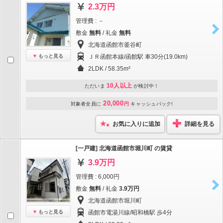
2.3万円
管理費 : －
敷金
無料
/ 礼金
無料
北海道函館市釜谷町
もっと見る
ＪＲ函館本線/函館駅 車30分(19.0km)
2LDK / 58.35m²
10人以上
ただいま
が検討中！
20,000
対象者全員に
円
キャッシュバック!
お気に入りに追加
詳細を見る
[一戸建] 北海道函館市堀川町 の賃貸
3.9万円
管理費 : 6,000円
敷金
無料
/ 礼金
3.9万円
北海道函館市堀川町
もっと見る
函館市電湯川線/昭和橋駅 歩4分