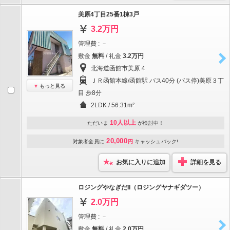
美原4丁目25番1棟3戸
3.2万円
管理費 : －
敷金
無料
/ 礼金
3.2万円
北海道函館市美原４
ＪＲ函館本線/函館駅 バス40分 (バス停)美原３丁
もっと見る
目 歩8分
2LDK / 56.31m²
10人以上
ただいま
が検討中！
20,000
対象者全員に
円
キャッシュバック!
お気に入りに追加
詳細を見る
ロジングやなぎだII（ロジングヤナギダツー）
2.0万円
管理費 : －
敷金
無料
/ 礼金
2.0万円