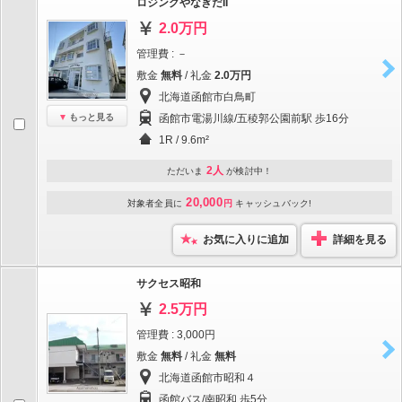
ロジングやなぎだII
2.0万円
管理費 : －
敷金
無料
/ 礼金
2.0万円
北海道函館市白鳥町
もっと見る
函館市電湯川線/五稜郭公園前駅 歩16分
1R / 9.6m²
2人
ただいま
が検討中！
20,000
対象者全員に
円
キャッシュバック!
お気に入りに追加
詳細を見る
サクセス昭和
2.5万円
管理費 : 3,000円
敷金
無料
/ 礼金
無料
北海道函館市昭和４
函館バス/南昭和 歩5分