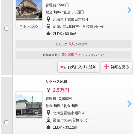
管理費 : 500円
敷金
無料
/ 礼金
3.5万円
北海道函館市日吉町４
もっと見る
函館バス/北日吉小学校前 歩4分
2LDK / 63.8m²
6人
ただいま
が検討中！
20,000
対象者全員に
円
キャッシュバック!
お気に入りに追加
詳細を見る
サクセス昭和
2.5万円
管理費 : 3,000円
敷金
無料
/ 礼金
無料
北海道函館市昭和４
函館バス/南昭和 歩5分
1LDK / 33.12m²