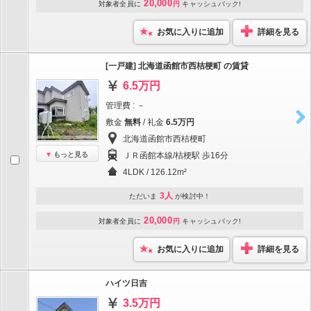
20,000
対象者全員に
円
キャッシュバック!
お気に入りに追加
詳細を見る
[一戸建] 北海道函館市西桔梗町 の賃貸
6.5万円
管理費 : －
敷金
無料
/ 礼金
6.5万円
北海道函館市西桔梗町
もっと見る
ＪＲ函館本線/桔梗駅 歩16分
4LDK / 126.12m²
3人
ただいま
が検討中！
20,000
対象者全員に
円
キャッシュバック!
お気に入りに追加
詳細を見る
ハイツ日吉
3.5万円