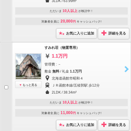
3LDK / 63.99m²
10人以上
ただいま
が検討中！
20,000
対象者全員に
円
キャッシュバック!
お気に入りに追加
詳細を見る
すみれ荘（物置専用）
1.1万円
管理費 : －
敷金
無料
/ 礼金
1.1万円
北海道函館市昭和４
もっと見る
ＪＲ函館本線/五稜郭駅 歩12分
2LDK / 38.34m²
10人以上
ただいま
が検討中！
11,000
対象者全員に
円
キャッシュバック!
お気に入りに追加
詳細を見る