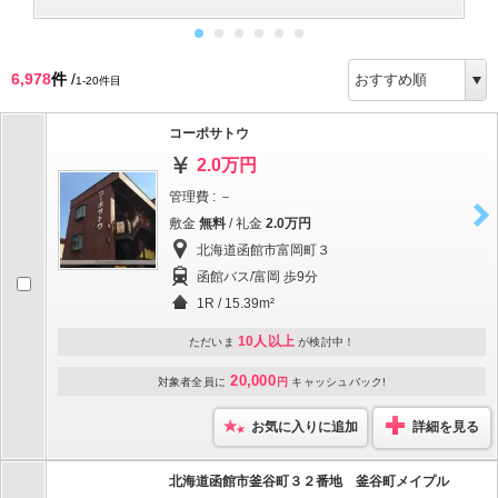
6,978
件
/
1-20件目
コーポサトウ
2.0万円
管理費 : －
敷金
無料
/ 礼金
2.0万円
北海道函館市富岡町３
函館バス/富岡 歩9分
1R / 15.39m²
10人以上
ただいま
が検討中！
20,000
対象者全員に
円
キャッシュバック!
お気に入りに追加
詳細を見る
北海道函館市釜谷町３２番地 釜谷町メイプル