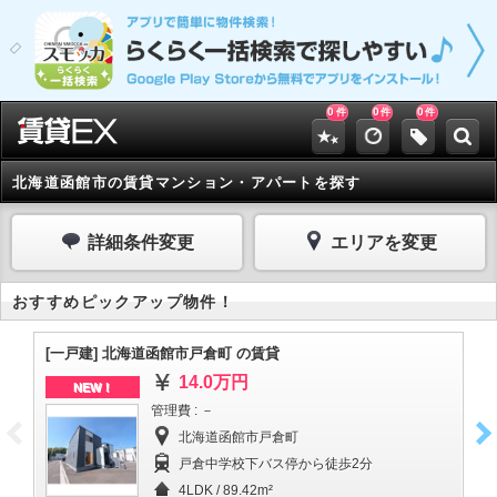
0
0
0
件
件
件
北海道函館市の賃貸マンション・アパートを探す
詳細条件変更
エリアを変更
おすすめピックアップ物件！
[一戸建] 北海道函館市戸倉町 の賃貸
北
14.0万円
NEW！
管理費 : －
北海道函館市戸倉町
戸倉中学校下バス停から徒歩2分
4LDK / 89.42m²