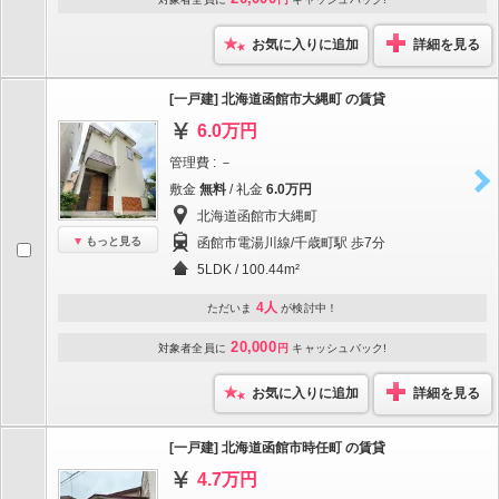
お気に入りに追加
詳細を見る
[一戸建] 北海道函館市大縄町 の賃貸
6.0万円
管理費 : －
敷金
無料
/ 礼金
6.0万円
北海道函館市大縄町
もっと見る
函館市電湯川線/千歳町駅 歩7分
5LDK / 100.44m²
4人
ただいま
が検討中！
20,000
対象者全員に
円
キャッシュバック!
お気に入りに追加
詳細を見る
[一戸建] 北海道函館市時任町 の賃貸
4.7万円