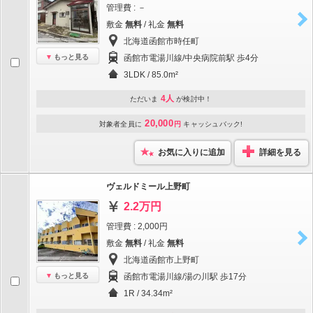
管理費 : －
敷金
無料
/ 礼金
無料
北海道函館市時任町
もっと見る
函館市電湯川線/中央病院前駅 歩4分
3LDK / 85.0m²
4人
ただいま
が検討中！
20,000
対象者全員に
円
キャッシュバック!
お気に入りに追加
詳細を見る
ヴェルドミール上野町
2.2万円
管理費 : 2,000円
敷金
無料
/ 礼金
無料
北海道函館市上野町
もっと見る
函館市電湯川線/湯の川駅 歩17分
1R / 34.34m²