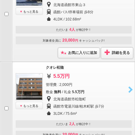
北海道函館市東山３
もっと見る
函館バス/停車場前 歩8分
4LDK / 102.68m²
4人
ただいま
が検討中！
20,000
対象者全員に
円
キャッシュバック!
お気に入りに追加
詳細を見る
クオレ松陰
5.5万円
管理費 : 2,000円
敷金
無料
/ 礼金
5.5万円
北海道函館市松陰町
もっと見る
函館市電湯川線/柏木町駅 歩7分
3LDK / 75.6m²
2人
ただいま
が検討中！
20,000
対象者全員に
円
キャッシュバック!