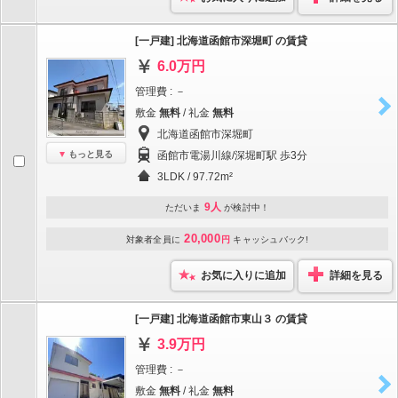
[一戸建] 北海道函館市深堀町 の賃貸
6.0万円
管理費 : －
敷金
無料
/ 礼金
無料
北海道函館市深堀町
もっと見る
函館市電湯川線/深堀町駅 歩3分
3LDK / 97.72m²
9人
ただいま
が検討中！
20,000
対象者全員に
円
キャッシュバック!
お気に入りに追加
詳細を見る
[一戸建] 北海道函館市東山３ の賃貸
3.9万円
管理費 : －
敷金
無料
/ 礼金
無料