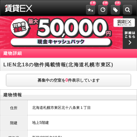
0
0
0
件
件
件
建物詳細
LIEN北18の物件掲載情報(北海道札幌市東区)
0
募集中の空室を
件表示しています
建物情報
北海道札幌市東区北十八条東１丁目
住所
地上5階建
階建