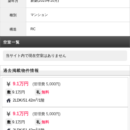
新築(2025年10月)
築年月
マンション
種別
RC
構造
空室一覧
当サイト内で現在空室はありません
過去掲載物件情報
9.1万円
(管理費 5,000円)
敷
9.1万円
礼
無料
2
2LDK
/
51.42m
/
1階
9.1万円
(管理費 5,000円)
敷
9.1万円
礼
無料
2