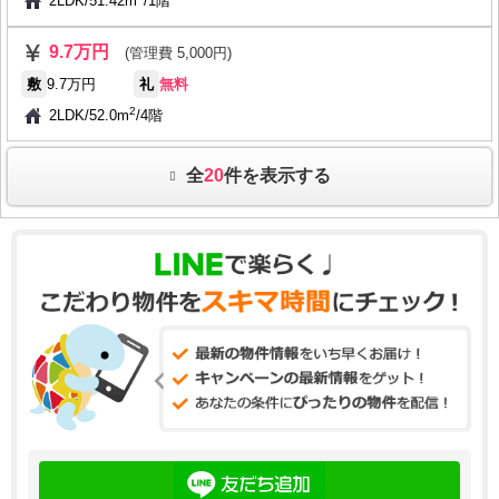
2LDK
/
51.42m
/
1階
9.7万円
(管理費 5,000円)
敷
9.7万円
礼
無料
2
2LDK
/
52.0m
/
4階
全
20
件を表示する