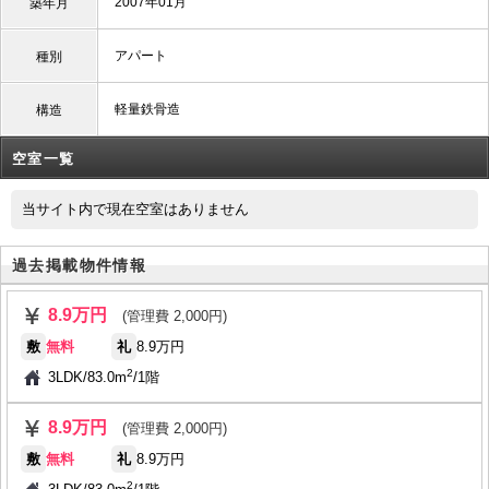
2007年01月
築年月
アパート
種別
軽量鉄骨造
構造
空室一覧
当サイト内で現在空室はありません
過去掲載物件情報
8.9万円
(管理費 2,000円)
敷
無料
礼
8.9万円
2
3LDK
/
83.0m
/
1階
8.9万円
(管理費 2,000円)
敷
無料
礼
8.9万円
2