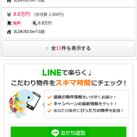
3LDK
/
83.0m
/
1階
8.9万円
(管理費 2,000円)
敷
無料
礼
8.9万円
2
3LDK
/
83.0m
/
1階
全
11
件を表示する