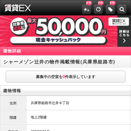
0
0
0
件
件
件
建物詳細
シャーメゾン辻井の物件掲載情報(兵庫県姫路市)
0
募集中の空室を
件表示しています
建物情報
兵庫県姫路市辻井８丁目
住所
地上2階建
階建