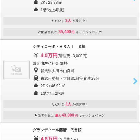
2K / 28.98m²
1階/地上4階建
3人
ただいま
が検討中！
35,400
対象者全員に
円
キャッシュバック!
シティコーポ・ＡＲＡＩ Ｂ棟
4.0万円
(管理費 : 3,000円)
敷金
無料
/ 礼金
無料
群馬県太田市由良町
東武伊勢崎・大師線/細谷 徒歩23分
2DK / 46.92m²
1階/地上2階建
2人
ただいま
が検討中！
40,000
対象者全員に
最大
円
キャッシュバック!
グランディール藤清 弐番館
4.8万円
(管理費 : －)