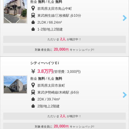
敷金
無料
/ 礼金
無料
群馬県太田市鳥山中町
東武桐生線/三枚橋駅 歩10分
2LDK / 66.24m²
1-2階/地上2階建
2人
ただいま
が検討中！
20,000
対象者全員に
円
キャッシュバック!
シティーハイツＥi
3.8万円
(管理費 : 3,000円)
敷金
無料
/ 礼金
無料
群馬県太田市泉町
東武伊勢崎線/木崎駅 歩6分
2DK / 39.74m²
2階/地上2階建
2人
ただいま
が検討中！
20,000
対象者全員に
円
キャッシュバック!