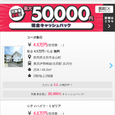
コーポ春日
4.5万円
(管理費 : －)
敷金
4.5万円
/ 礼金
無料
群馬県太田市金山町
東武伊勢崎線/太田駅 歩20分
2DK / 46.0m²
2階/地上2階建
3人
ただいま
が検討中！
20,000
対象者全員に
円
キャッシュバック!
シティハイツ・ミゼリア
4.0万円
(管理費 : －)