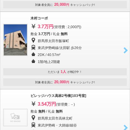
20,000
対象者全員に
円
キャッシュバック!
木村コーポ
3.7万円
(管理費 : 2,000円)
敷金
3.7万円
/ 礼金
無料
群馬県太田市飯塚町
東武伊勢崎線/太田駅 歩26分
2DK / 40.57m²
1階/地上2階建
1人
ただいま
が検討中！
20,000
対象者全員に
円
キャッシュバック!
ビレッジハウス高林2号棟[103号室]
3.54万円
(管理費 : －)
敷金
無料
/ 礼金
無料
群馬県太田市高林北町
東武伊勢崎・大師線/細谷