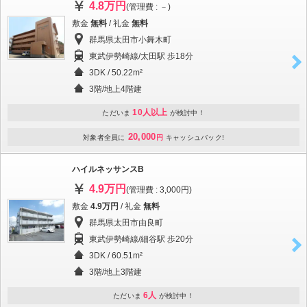
4.8万円
(管理費 : －)
敷金
無料
/ 礼金
無料
群馬県太田市小舞木町
東武伊勢崎線/太田駅 歩18分
3DK / 50.22m²
3階/地上4階建
10人以上
ただいま
が検討中！
20,000
対象者全員に
円
キャッシュバック!
ハイルネッサンスB
4.9万円
(管理費 : 3,000円)
敷金
4.9万円
/ 礼金
無料
群馬県太田市由良町
東武伊勢崎線/細谷駅 歩20分
3DK / 60.51m²
3階/地上3階建
6人
ただいま
が検討中！