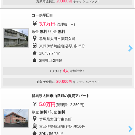
20,000
対象者全員に
円
キャッシュバック!
コーポ平田III
3.7万円
(管理費 : －)
敷金
無料
/ 礼金
無料
群馬県太田市藤阿久町
東武伊勢崎線/細谷駅 歩15分
2K / 39.74m²
2階/地上2階建
4人
ただいま
が検討中！
20,000
対象者全員に
円
キャッシュバック!
群馬県太田市由良町の賃貸アパート
5.0万円
(管理費 : 2,350円)
敷金
無料
/ 礼金
無料
群馬県太田市由良町
東武伊勢崎線/細谷駅 歩16分
3DK / 56.78m²