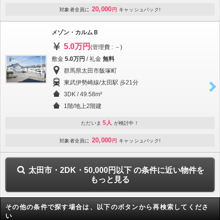
20,000
対象者全員に
円
キャッシュバック!
メゾン・カルムＢ
5.0万円
(管理費 : －)
敷金
5.0万円
/ 礼金
無料
群馬県太田市飯塚町
東武伊勢崎線/太田駅 歩21分
3DK / 49.58m²
1階/地上2階建
5人
ただいま
が検討中！
20,000
対象者全員に
円
キャッシュバック!
太田市・2DK・50,000円以下 の条件に近い物件を
もっと見る
その他の条件で探す場合は、以下のボタンから再検索してくださ
い