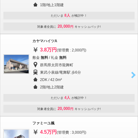
1階/地上1階建
8人
ただいま
が検討中！
20,000
対象者全員に
円
キャッシュバック!
カヤマハイツA
3.8万円
(管理費 : 2,000円)
敷金
無料
/ 礼金
無料
群馬県太田市龍舞町
東武小泉線/竜舞駅 歩6分
2DK / 42.0m²
2階/地上2階建
4人
ただいま
が検討中！
20,000
対象者全員に
円
キャッシュバック!
ファミーユ楓
4.5万円
(管理費 : 3,000円)