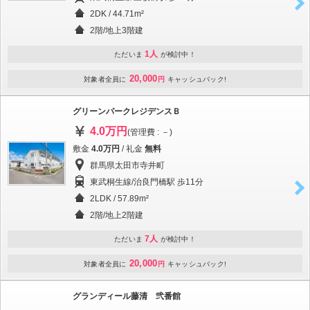
2DK / 44.71m²
2階/地上3階建
1人
ただいま
が検討中！
20,000
対象者全員に
円
キャッシュバック!
グリーンパークレジデンスＢ
4.0万円
(管理費 : －)
敷金
4.0万円
/ 礼金
無料
群馬県太田市寺井町
東武桐生線/治良門橋駅 歩11分
2LDK / 57.89m²
2階/地上2階建
7人
ただいま
が検討中！
20,000
対象者全員に
円
キャッシュバック!
グランディール藤清 弐番館