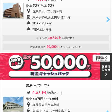
敷金
無料
/ 礼金
無料
群馬県太田市小舞木町
東武伊勢崎線/太田駅 歩18分
3DK / 50.22m²
2階/地上4階建
10人以上
ただいま
が検討中！
20,000
対象者全員に
円
キャッシュバック!
栗原ハイツ 202
4.5万円
(管理費 : －)
敷金
4.5万円
/ 礼金
無料
群馬県太田市大島町
東武桐生線/三枚橋駅 歩18分