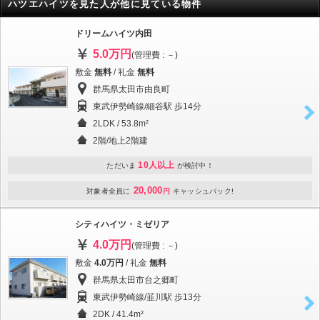
ハツエハイツを見た人が他に見ている物件
ドリームハイツ内田
5.0万円
(管理費 : －)
敷金
無料
/ 礼金
無料
群馬県太田市由良町
東武伊勢崎線/細谷駅 歩14分
2LDK / 53.8m²
2階/地上2階建
10人以上
ただいま
が検討中！
20,000
対象者全員に
円
キャッシュバック!
シティハイツ・ミゼリア
4.0万円
(管理費 : －)
敷金
4.0万円
/ 礼金
無料
群馬県太田市台之郷町
東武伊勢崎線/韮川駅 歩13分
2DK / 41.4m²