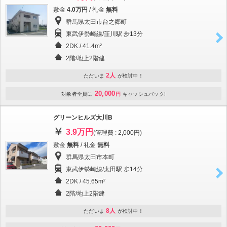
敷金
4.0万円
/ 礼金
無料
群馬県太田市台之郷町
東武伊勢崎線/韮川駅 歩13分
2DK / 41.4m²
2階/地上2階建
2人
ただいま
が検討中！
20,000
対象者全員に
円
キャッシュバック!
グリーンヒルズ大川B
3.9万円
(管理費 : 2,000円)
敷金
無料
/ 礼金
無料
群馬県太田市本町
東武伊勢崎線/太田駅 歩14分
2DK / 45.65m²
2階/地上2階建
8人
ただいま
が検討中！