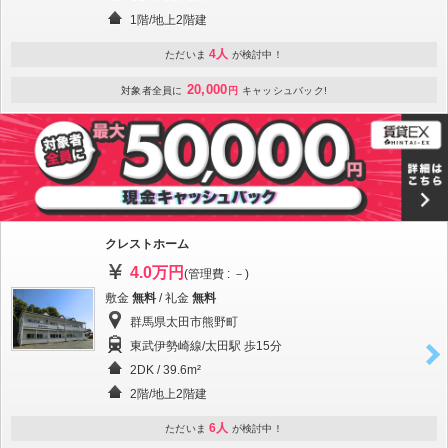
1階/地上2階建
4人
ただいま
が検討中！
20,000
対象者全員に
円
キャッシュバック!
クレストホーム
4.0万円
(管理費 : －)
敷金
無料
/ 礼金
無料
群馬県太田市熊野町
東武伊勢崎線/太田駅 歩15分
2DK / 39.6m²
2階/地上2階建
6人
ただいま
が検討中！