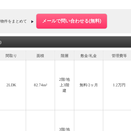
た物件をまとめて
件）
間取り
面積
階層
敷金/礼金
管理費等
2階/地
2LDK
82.74m²
上3階
無料
/2ヶ月
1.2万円
建
3階/地