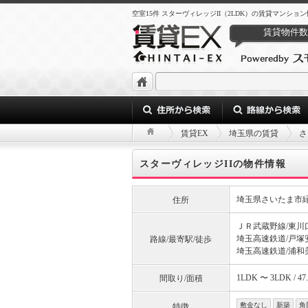
空室15件 スターヴィレッジII（2LDK）の賃貸マンショ
賃貸物件数
賃貸EX
埼玉県の賃貸
さ
スターヴィレッジIIの物件情報
埼玉県さいたま市
住所
ＪＲ武蔵野線/東川口
埼玉高速鉄道/戸塚安
路線/最寄駅/徒歩
埼玉高速鉄道/浦和美
1LDK 〜 3LDK / 47
間取り/面積
敷金なし
新築
角
特徴