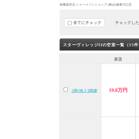
画像提供元:シャーメゾンショップ (株)山修東川口店
全てにチェック
チェックし
スターヴィレッジIIの空室一覧（15
家賃
19.8万円
2階/地上3階建