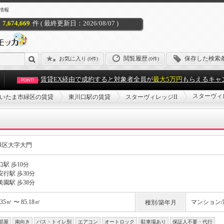
ン情報
7,674,669
件 ( 最終更新日：2026/08/07 )
閲覧履歴
保存した検索
お気に入り
(
0件
)
(0件)
賃貸EX経由で成約すると対象者全員が
最大5万円
もらえるキャ
POINT!
スターヴィ
いたま市緑区の賃貸
東川口駅の賃貸
スターヴィレッジII
緑区大字大門
駅 歩10分
行駅 歩30分
園駅 歩38分
.35㎡ 〜 85.18㎡
マンション/新
種別/築年月
部屋
南向き
バス・トイレ別
エアコン
オートロック
駐車場あり
保証人不要・代行