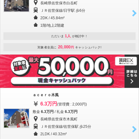
長崎県佐世保市白岳町
ＪＲ佐世保線/日宇駅 歩6分
2DK / 45.84m²
1階/地上2階建
1人
ただいま
が検討中！
20,000
対象者全員に
円
キャッシュバック!
ａｃｅｒｏ木風
6.3万円
(管理費 : 2,000円)
敷金
6.3万円
/ 礼金
6.3万円
長崎県佐世保市木風町
ＪＲ佐世保線/佐世保駅 歩25分
2LDK / 40.32m²