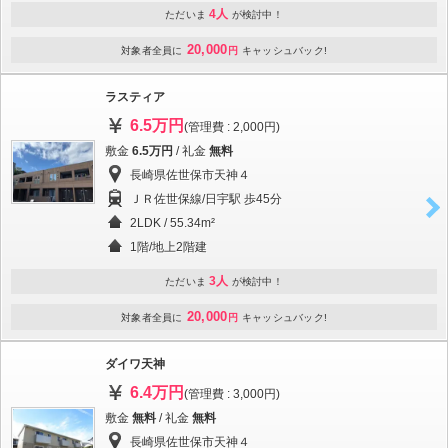
4人
ただいま
が検討中！
20,000
対象者全員に
円
キャッシュバック!
ラスティア
6.5万円
(管理費 : 2,000円)
敷金
6.5万円
/ 礼金
無料
長崎県佐世保市天神４
ＪＲ佐世保線/日宇駅 歩45分
2LDK / 55.34m²
1階/地上2階建
3人
ただいま
が検討中！
20,000
対象者全員に
円
キャッシュバック!
ダイワ天神
6.4万円
(管理費 : 3,000円)
敷金
無料
/ 礼金
無料
長崎県佐世保市天神４