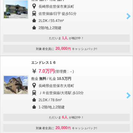
長崎県佐世保市東浜町
佐世保線/日宇 徒歩51分
2LDK / 55.47m²
2階/地上2階建
1人
ただいま
が検討中！
20,000
対象者全員に
円
キャッシュバック!
エンドレス１６
7.0万円
(管理費 : －)
敷金
無料
/ 礼金
10.5万円
長崎県佐世保市大塔町
ＪＲ佐世保線/大塔駅 歩10分
2LDK / 78.6m²
1-2階/地上2階建
6人
ただいま
が検討中！
20,000
対象者全員に
円
キャッシュバック!