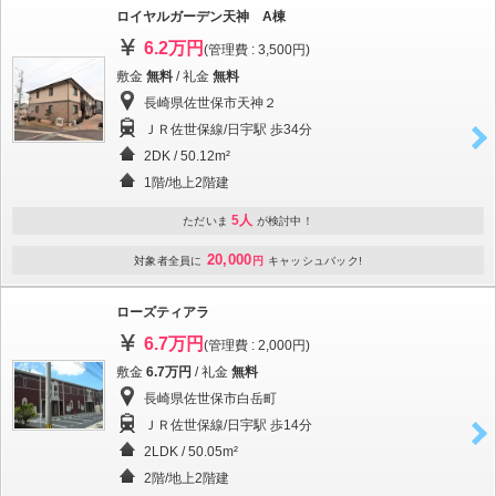
ロイヤルガーデン天神 A棟
6.2万円
(管理費 : 3,500円)
敷金
無料
/ 礼金
無料
長崎県佐世保市天神２
ＪＲ佐世保線/日宇駅 歩34分
2DK / 50.12m²
1階/地上2階建
5人
ただいま
が検討中！
20,000
対象者全員に
円
キャッシュバック!
ローズティアラ
6.7万円
(管理費 : 2,000円)
敷金
6.7万円
/ 礼金
無料
長崎県佐世保市白岳町
ＪＲ佐世保線/日宇駅 歩14分
2LDK / 50.05m²
2階/地上2階建