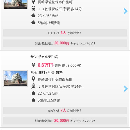
長崎県佐世保市白岳町
ＪＲ佐世保線/日宇駅 歩14分
2DK / 52.5m²
5階/地上5階建
3人
ただいま
が検討中！
20,000
対象者全員に
円
キャッシュバック!
サンヴェルデ白岳
6.6万円
(管理費 : 3,000円)
敷金
無料
/ 礼金
無料
長崎県佐世保市白岳町
ＪＲ佐世保線/日宇駅 歩14分
2DK / 52.5m²
5階/地上5階建
2人
ただいま
が検討中！
20,000
対象者全員に
円
キャッシュバック!