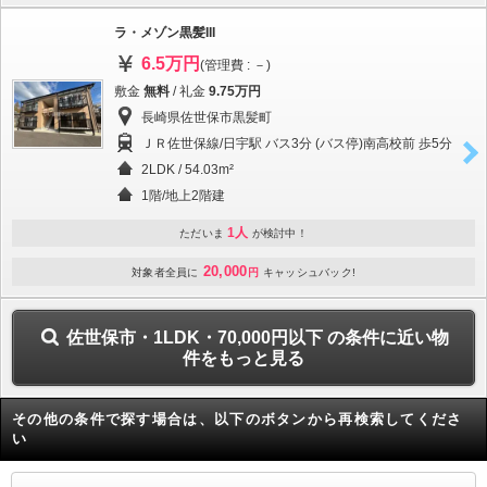
ラ・メゾン黒髪III
6.5万円
(管理費 : －)
敷金
無料
/ 礼金
9.75万円
長崎県佐世保市黒髪町
ＪＲ佐世保線/日宇駅 バス3分 (バス停)南高校前 歩5分
2LDK / 54.03m²
1階/地上2階建
1人
ただいま
が検討中！
20,000
対象者全員に
円
キャッシュバック!
佐世保市・1LDK・70,000円以下 の条件に近い物
件をもっと見る
その他の条件で探す場合は、以下のボタンから再検索してくださ
い