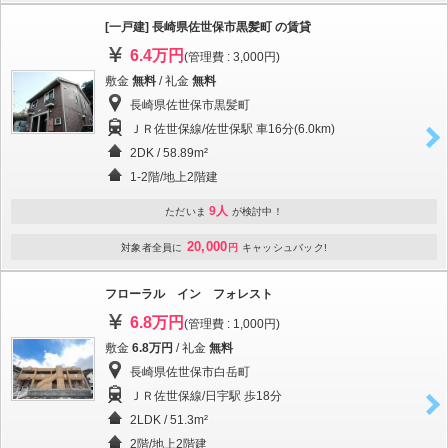
[一戸建] 長崎県佐世保市黒髪町 の賃貸
6.4万円
(管理費 : 3,000円)
敷金
無料
/ 礼金
無料
長崎県佐世保市黒髪町
ＪＲ佐世保線/佐世保駅 車16分(6.0km)
2DK / 58.89m²
1-2階/地上2階建
9人
ただいま
が検討中！
20,000
対象者全員に
円
キャッシュバック!
フローラル イン フォレスト
6.8万円
(管理費 : 1,000円)
敷金
6.8万円
/ 礼金
無料
長崎県佐世保市白岳町
ＪＲ佐世保線/日宇駅 歩18分
2LDK / 51.3m²
2階/地上2階建