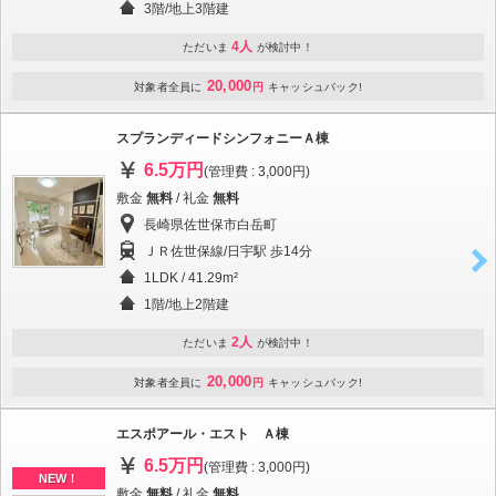
3階/地上3階建
4人
ただいま
が検討中！
20,000
対象者全員に
円
キャッシュバック!
スプランディードシンフォニーＡ棟
6.5万円
(管理費 : 3,000円)
敷金
無料
/ 礼金
無料
長崎県佐世保市白岳町
ＪＲ佐世保線/日宇駅 歩14分
1LDK / 41.29m²
1階/地上2階建
2人
ただいま
が検討中！
20,000
対象者全員に
円
キャッシュバック!
エスポアール・エスト Ａ棟
6.5万円
(管理費 : 3,000円)
NEW！
敷金
無料
/ 礼金
無料