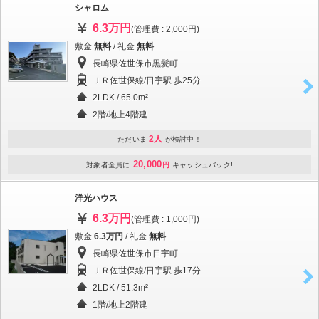
シャロム
6.3万円
(管理費 : 2,000円)
敷金
無料
/ 礼金
無料
長崎県佐世保市黒髪町
ＪＲ佐世保線/日宇駅 歩25分
2LDK / 65.0m²
2階/地上4階建
2人
ただいま
が検討中！
20,000
対象者全員に
円
キャッシュバック!
洋光ハウス
6.3万円
(管理費 : 1,000円)
敷金
6.3万円
/ 礼金
無料
長崎県佐世保市日宇町
ＪＲ佐世保線/日宇駅 歩17分
2LDK / 51.3m²
1階/地上2階建