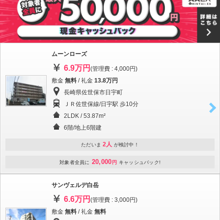
ムーンローズ
6.9万円
(管理費 : 4,000円)
敷金
無料
/ 礼金
13.8万円
長崎県佐世保市日宇町
ＪＲ佐世保線/日宇駅 歩10分
2LDK / 53.87m²
6階/地上6階建
2人
ただいま
が検討中！
20,000
対象者全員に
円
キャッシュバック!
サンヴェルデ白岳
6.6万円
(管理費 : 3,000円)
敷金
無料
/ 礼金
無料