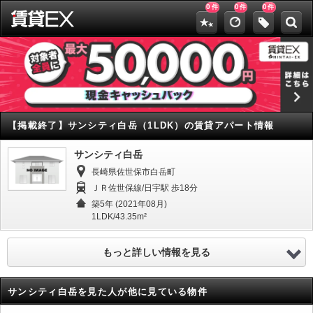
0
0
0
件
件
件
【掲載終了】
サンシティ白岳（1LDK）の賃貸アパート情報
サンシティ白岳
長崎県佐世保市白岳町
ＪＲ佐世保線/日宇駅 歩18分
築5年 (2021年08月)
1LDK/43.35m²
もっと詳しい情報を見る
サンシティ白岳を見た人が他に見ている物件