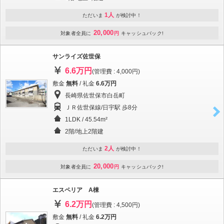
1人
ただいま
が検討中！
20,000
対象者全員に
円
キャッシュバック!
サンライズ佐世保
6.6万円
(管理費 : 4,000円)
敷金
無料
/ 礼金
6.6万円
長崎県佐世保市白岳町
ＪＲ佐世保線/日宇駅 歩8分
1LDK / 45.54m²
2階/地上2階建
2人
ただいま
が検討中！
20,000
対象者全員に
円
キャッシュバック!
エスペリア A棟
6.2万円
(管理費 : 4,500円)
敷金
無料
/ 礼金
6.2万円