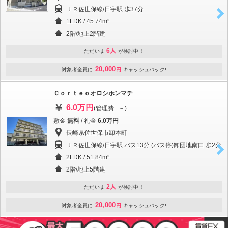
ＪＲ佐世保線/日宇駅 歩37分
1LDK / 45.74m²
2階/地上2階建
6人
ただいま
が検討中！
20,000
対象者全員に
円
キャッシュバック!
Ｃｏｒｔｅｏオロシホンマチ
6.0万円
(管理費 : －)
敷金
無料
/ 礼金
6.0万円
長崎県佐世保市卸本町
ＪＲ佐世保線/日宇駅 バス13分 (バス停)卸団地南口 歩2分
2LDK / 51.84m²
2階/地上5階建
2人
ただいま
が検討中！
20,000
対象者全員に
円
キャッシュバック!