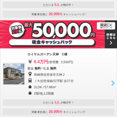
5人
ただいま
が検討中！
20,000
対象者全員に
円
キャッシュバック!
ロイヤルガーデン天神 C棟
6.4万円
(管理費 : 3,500円)
敷金
無料
/ 礼金
無料
長崎県佐世保市天神２
ＪＲ佐世保線/日宇駅 歩27分
2LDK / 57.86m²
2階/地上2階建
1人
ただいま
が検討中！
20,000
対象者全員に
円
キャッシュバック!