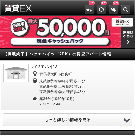
0
0
0
件
件
件
【掲載終了】
ハツエハイツ（2DK）の賃貸アパート情報
ハツエハイツ
群馬県太田市由良町
東武伊勢崎線/細谷駅 歩22分
東武桐生線/三枚橋駅 歩39分
東武伊勢崎線/太田駅 歩46分
築36年 (1989年10月)
2DK/41.25m²
もっと詳しい情報を見る