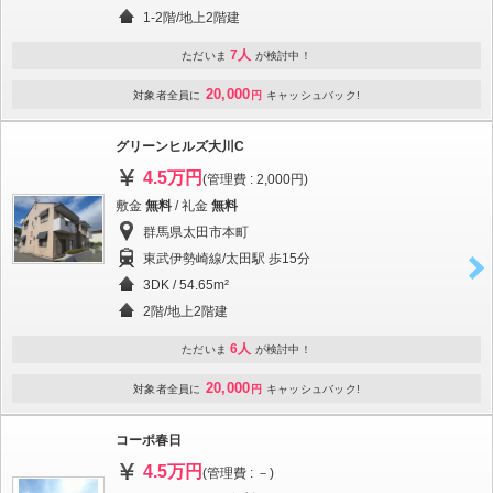
1-2階/地上2階建
7人
ただいま
が検討中！
20,000
対象者全員に
円
キャッシュバック!
グリーンヒルズ大川C
4.5万円
(管理費 : 2,000円)
敷金
無料
/ 礼金
無料
群馬県太田市本町
東武伊勢崎線/太田駅 歩15分
3DK / 54.65m²
2階/地上2階建
6人
ただいま
が検討中！
20,000
対象者全員に
円
キャッシュバック!
コーポ春日
4.5万円
(管理費 : －)