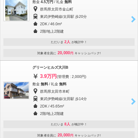
敷金
4.5万円
/ 礼金
無料
群馬県太田市金山町
東武伊勢崎線/太田駅 歩20分
2DK / 46.0m²
2階/地上2階建
2人
ただいま
が検討中！
20,000
対象者全員に
円
キャッシュバック!
グリーンヒルズ大川B
3.9万円
(管理費 : 2,000円)
敷金
無料
/ 礼金
無料
群馬県太田市本町
東武伊勢崎線/太田駅 歩14分
2DK / 45.65m²
2階/地上2階建
8人
ただいま
が検討中！
20,000
対象者全員に
円
キャッシュバック!