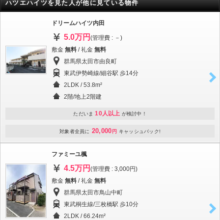
ハツエハイツを見た人が他に見ている物件
ドリームハイツ内田
5.0万円
(管理費 : －)
敷金
無料
/ 礼金
無料
群馬県太田市由良町
東武伊勢崎線/細谷駅 歩14分
2LDK / 53.8m²
2階/地上2階建
10人以上
ただいま
が検討中！
20,000
対象者全員に
円
キャッシュバック!
ファミーユ楓
4.5万円
(管理費 : 3,000円)
敷金
無料
/ 礼金
無料
群馬県太田市鳥山中町
東武桐生線/三枚橋駅 歩10分
2LDK / 66.24m²