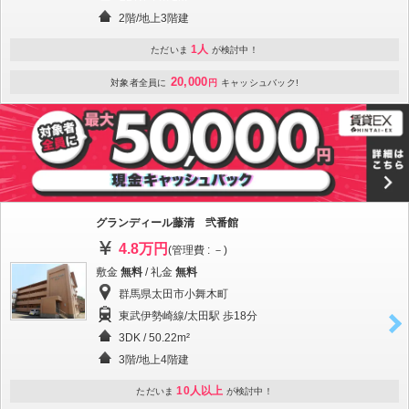
2階/地上3階建
1人
ただいま
が検討中！
20,000
対象者全員に
円
キャッシュバック!
グランディール藤清 弐番館
4.8万円
(管理費 : －)
敷金
無料
/ 礼金
無料
群馬県太田市小舞木町
東武伊勢崎線/太田駅 歩18分
3DK / 50.22m²
3階/地上4階建
10人以上
ただいま
が検討中！