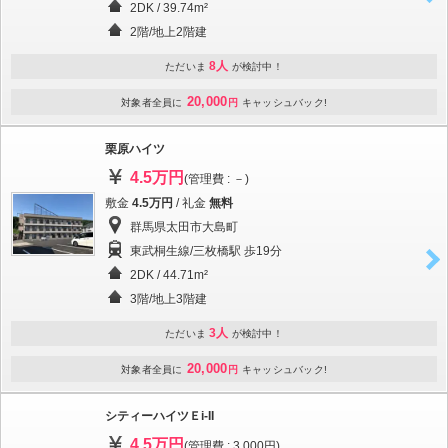
2DK / 39.74m²
2階/地上2階建
8人
ただいま
が検討中！
20,000
対象者全員に
円
キャッシュバック!
栗原ハイツ
4.5万円
(管理費 : －)
敷金
4.5万円
/ 礼金
無料
群馬県太田市大島町
東武桐生線/三枚橋駅 歩19分
2DK / 44.71m²
3階/地上3階建
3人
ただいま
が検討中！
20,000
対象者全員に
円
キャッシュバック!
シティーハイツＥi-II
4.5万円
(管理費 : 3,000円)