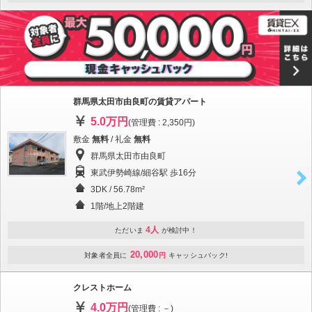
群馬県太田市由良町の賃貸アパート
5.0万円
(管理費 : 2,350円)
敷金
無料
/ 礼金
無料
群馬県太田市由良町
東武伊勢崎線/細谷駅 歩16分
3DK / 56.78m²
1階/地上2階建
4人
ただいま
が検討中！
20,000
対象者全員に
円
キャッシュバック!
クレストホーム
4.0万円
(管理費 : －)