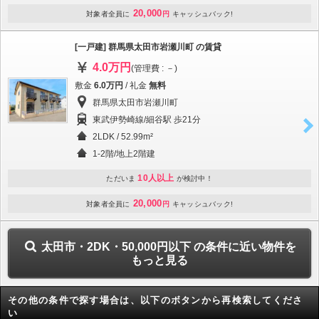
20,000
対象者全員に
円
キャッシュバック!
[一戸建] 群馬県太田市岩瀬川町 の賃貸
4.0万円
(管理費 : －)
敷金
6.0万円
/ 礼金
無料
群馬県太田市岩瀬川町
東武伊勢崎線/細谷駅 歩21分
2LDK / 52.99m²
1-2階/地上2階建
10人以上
ただいま
が検討中！
20,000
対象者全員に
円
キャッシュバック!
太田市・2DK・50,000円以下 の条件に近い物件を
もっと見る
その他の条件で探す場合は、以下のボタンから再検索してくださ
い