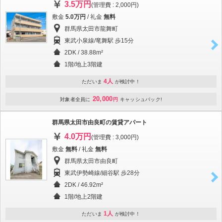
3.5万円
(管理費 : 2,000円)
敷金
5.0万円
/ 礼金
無料
群馬県太田市龍舞町
東武小泉線/竜舞駅 歩15分
2DK / 38.88m²
1階/地上3階建
4人
ただいま
が検討中！
20,000
対象者全員に
円
キャッシュバック!
群馬県太田市由良町の賃貸アパート
4.0万円
(管理費 : 3,000円)
敷金
無料
/ 礼金
無料
群馬県太田市由良町
東武伊勢崎線/細谷駅 歩28分
2DK / 46.92m²
1階/地上2階建
1人
ただいま
が検討中！