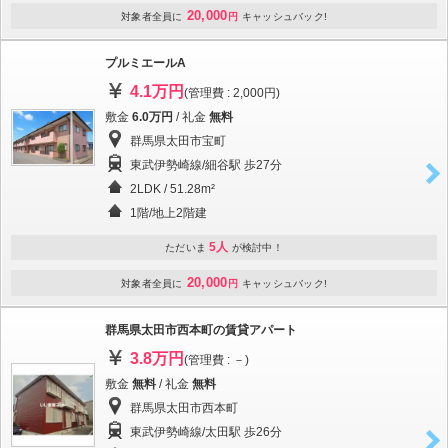
20,000
対象者全員に
円
キャッシュバック!
プルミエールA
4.1万円
(管理費 : 2,000円)
敷金
6.0万円
/ 礼金
無料
群馬県太田市宝町
東武伊勢崎線/細谷駅 歩27分
2LDK / 51.28m²
1階/地上2階建
5人
ただいま
が検討中！
20,000
対象者全員に
円
キャッシュバック!
群馬県太田市西本町の賃貸アパート
3.8万円
(管理費 : －)
敷金
無料
/ 礼金
無料
群馬県太田市西本町
東武伊勢崎線/太田駅 歩26分