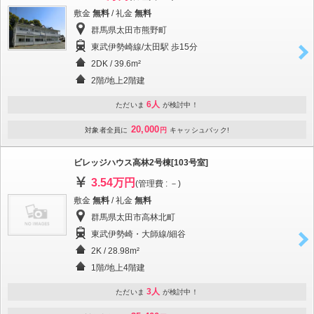
敷金
無料
/ 礼金
無料
群馬県太田市熊野町
東武伊勢崎線/太田駅 歩15分
2DK / 39.6m²
2階/地上2階建
6人
ただいま
が検討中！
20,000
対象者全員に
円
キャッシュバック!
ビレッジハウス高林2号棟[103号室]
3.54万円
(管理費 : －)
敷金
無料
/ 礼金
無料
群馬県太田市高林北町
東武伊勢崎・大師線/細谷
2K / 28.98m²
1階/地上4階建
3人
ただいま
が検討中！