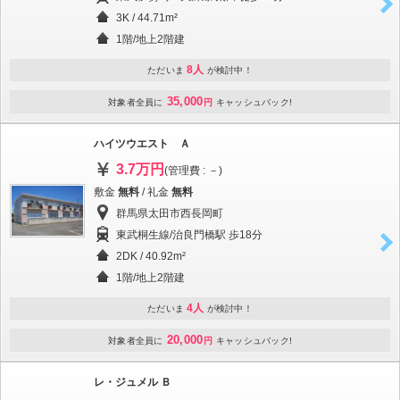
3K / 44.71m²
1階/地上2階建
8人
ただいま
が検討中！
35,000
対象者全員に
円
キャッシュバック!
ハイツウエスト Ａ
3.7万円
(管理費 : －)
敷金
無料
/ 礼金
無料
群馬県太田市西長岡町
東武桐生線/治良門橋駅 歩18分
2DK / 40.92m²
1階/地上2階建
4人
ただいま
が検討中！
20,000
対象者全員に
円
キャッシュバック!
レ・ジュメル Ｂ