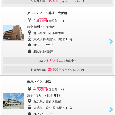
35,400
対象者全員に
円
キャッシュバック!
グランディール藤清 弐番館
4.8万円
(管理費 : －)
敷金
無料
/ 礼金
無料
群馬県太田市小舞木町
東武伊勢崎線/太田駅 歩18分
3DK / 50.22m²
2階/地上4階建
10人以上
ただいま
が検討中！
20,000
対象者全員に
円
キャッシュバック!
栗原ハイツ 202
4.5万円
(管理費 : －)
敷金
4.5万円
/ 礼金
無料
群馬県太田市大島町
東武桐生線/三枚橋駅 歩18分
2DK / 44.71m²