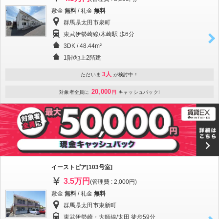
敷金
無料
/ 礼金
無料
群馬県太田市泉町
東武伊勢崎線/木崎駅 歩6分
3DK / 48.44m²
1階/地上2階建
3人
ただいま
が検討中！
20,000
対象者全員に
円
キャッシュバック!
イーストピア[103号室]
3.5万円
(管理費 : 2,000円)
敷金
無料
/ 礼金
無料
群馬県太田市東新町
東武伊勢崎・大師線/太田 徒歩59分