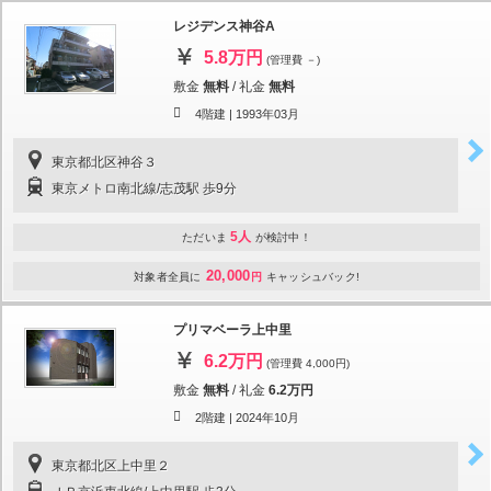
レジデンス神谷A
5.8万円
(管理費 －)
敷金
無料
/
礼金
無料
4階建 |
1993年03月
東京都北区神谷３
東京メトロ南北線/志茂駅 歩9分
5人
ただいま
が検討中！
20,000
対象者全員に
円
キャッシュバック!
プリマベーラ上中里
6.2万円
(管理費 4,000円)
敷金
無料
/
礼金
6.2万円
2階建 |
2024年10月
東京都北区上中里２