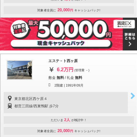
20,000
対象者全員に
円
キャッシュバック!
エステ－ト西ヶ原
6.2万円
(管理費 －)
敷金
無料
/
礼金
無料
2階建 |
1991年09月
東京都北区西ケ原４
都営三田線/西巣鴨駅 歩7分
2人
ただいま
が検討中！
20,000
対象者全員に
円
キャッシュバック!