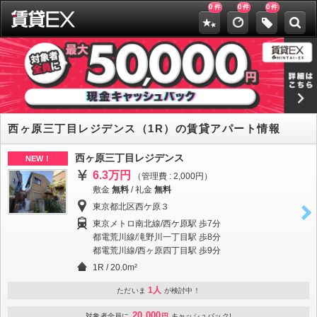
0
0
0
件
件
件
西ヶ原三丁目レジデンス（1R）の賃貸アパート情報
西ヶ原三丁目レジデンス
NEW！
6.3万円
（管理費 : 2,000円）
敷金
無料
/
礼金
無料
東京都北区西ケ原３
東京メトロ南北線/西ケ原駅 歩7分
都電荒川線/滝野川一丁目駅 歩8分
都電荒川線/西ヶ原四丁目駅 歩9分
1R / 20.0m²
1人
ただいま
が検討中！
20,000
対象者全員に
円
キャッシュバック!