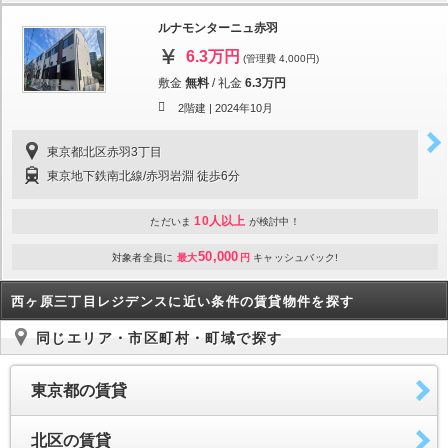
ルナモンターニュ赤羽
6.3万円
(管理費 4,000円)
敷金
無料
/
礼金
6.3万円
2階建 |
2024年10月
東京都北区赤羽3丁目
東京地下鉄南北線/赤羽岩淵 徒歩6分
10人以上
ただいま
が検討中！
50,000
対象者全員に
最大
円
キャッシュバック!
西ヶ原三丁目レジデンスに近い条件の賃貸物件を探す
同じエリア・市区町村・町域で探す
東京都の賃貸
北区の賃貸