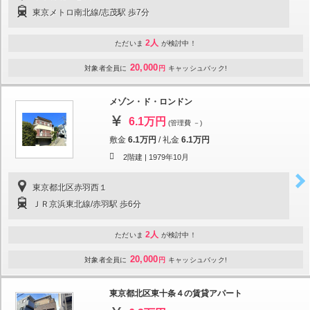
東京メトロ南北線/志茂駅 歩7分
2人
ただいま
が検討中！
20,000
対象者全員に
円
キャッシュバック!
メゾン・ド・ロンドン
6.1万円
(管理費 －)
敷金
6.1万円
/
礼金
6.1万円
2階建 |
1979年10月
東京都北区赤羽西１
ＪＲ京浜東北線/赤羽駅 歩6分
2人
ただいま
が検討中！
20,000
対象者全員に
円
キャッシュバック!
東京都北区東十条４の賃貸アパート