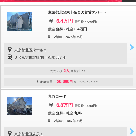
東京都北区東十条５の賃貸アパート
6.4万円
(管理費 4,000円)
敷金
無料
/
礼金
6.4万円
2階建 |
2023年03月
東京都北区東十条５
ＪＲ京浜東北線/東十条駅 歩7分
2人
ただいま
が検討中！
20,000
対象者全員に
円
キャッシュバック!
赤羽コーポ
6.8万円
(管理費 3,000円)
敷金
無料
/
礼金
無料
2階建 |
1987年08月
東京都北区志茂１