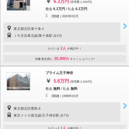
6.3万円
(管理費 2,000円)
敷金
6.3万円
/
礼金
6.3万円
2階建 |
2003年02月
東京都北区東十条４
ＪＲ京浜東北線/東十条駅 歩2分
2人
ただいま
が検討中！
20,000
対象者全員に
円
キャッシュバック!
プライム王子神谷
5.8万円
(管理費 2,000円)
敷金
無料
/
礼金
無料
3階建 |
1998年03月
東京都北区豊島８
東京メトロ南北線/王子神谷駅 歩7分
1人
ただいま
が検討中！