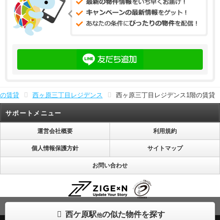
の賃貸
西ヶ原三丁目レジデンス
西ヶ原三丁目レジデンス1階の賃貸
サポートメニュー
運営会社概要
利用規約
個人情報保護方針
サイトマップ
お問い合わせ
株式会社じげんは「プライバシーマーク」使用許諾事業者として認定されています。
西ケ原駅
の似た物件を探す
他