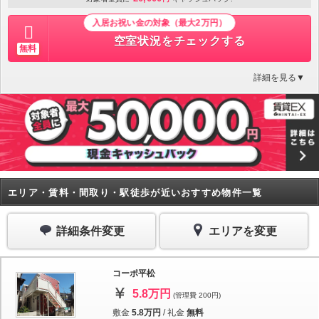
入居お祝い金の対象（最大2万円）
空室状況をチェックする
無料
詳細を見る▼
エリア・賃料・間取り・駅徒歩が近いおすすめ物件一覧
詳細条件変更
エリアを変更
コーポ平松
5.8万円
(管理費 200円)
敷金
5.8万円
/
礼金
無料