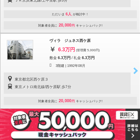
ＪＲ京浜東北線/上中里駅 歩3分
6人
ただいま
が検討中！
20,000
対象者全員に
円
キャッシュバック!
ヴィラ ジュネス西ケ原
6.3万円
(管理費 5,000円)
敷金
6.3万円
/
礼金
6.3万円
3階建 |
1992年08月
東京都北区西ケ原３
東京メトロ南北線/西ケ原駅 歩7分
20,000
対象者全員に
円
キャッシュバック!