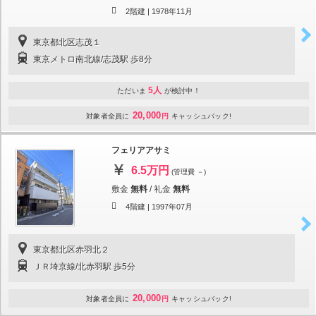
2階建 |
1978年11月
東京都北区志茂１
東京メトロ南北線/志茂駅 歩8分
5人
ただいま
が検討中！
20,000
対象者全員に
円
キャッシュバック!
フェリアアサミ
6.5万円
(管理費 －)
敷金
無料
/
礼金
無料
4階建 |
1997年07月
東京都北区赤羽北２
ＪＲ埼京線/北赤羽駅 歩5分
20,000
対象者全員に
円
キャッシュバック!