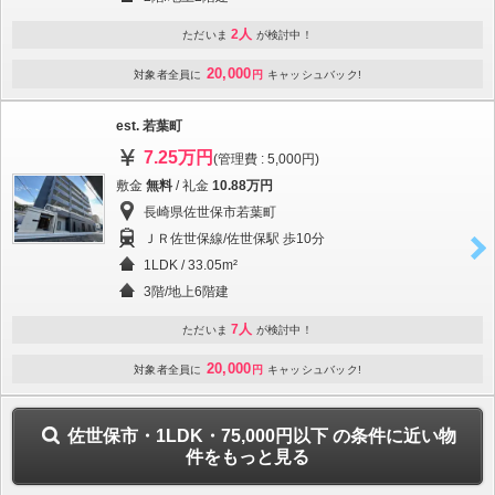
2人
ただいま
が検討中！
20,000
対象者全員に
円
キャッシュバック!
est. 若葉町
7.25万円
(管理費 : 5,000円)
敷金
無料
/ 礼金
10.88万円
長崎県佐世保市若葉町
ＪＲ佐世保線/佐世保駅 歩10分
1LDK / 33.05m²
3階/地上6階建
7人
ただいま
が検討中！
20,000
対象者全員に
円
キャッシュバック!
佐世保市・1LDK・75,000円以下 の条件に近い物
件をもっと見る