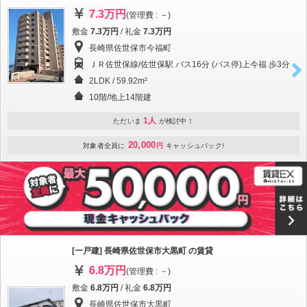
7.3万円
(管理費 : －)
敷金
7.3万円
/ 礼金
7.3万円
長崎県佐世保市今福町
ＪＲ佐世保線/佐世保駅 バス16分 (バス停)上今福 歩3分
2LDK / 59.92m²
10階/地上14階建
1人
ただいま
が検討中！
20,000
対象者全員に
円
キャッシュバック!
[一戸建] 長崎県佐世保市大黒町 の賃貸
6.8万円
(管理費 : －)
敷金
6.8万円
/ 礼金
6.8万円
長崎県佐世保市大黒町