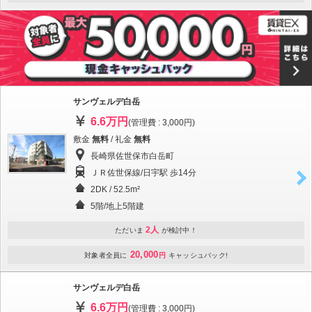
サンヴェルデ白岳
6.6万円
(管理費 : 3,000円)
敷金
無料
/ 礼金
無料
長崎県佐世保市白岳町
ＪＲ佐世保線/日宇駅 歩14分
2DK / 52.5m²
5階/地上5階建
2人
ただいま
が検討中！
20,000
対象者全員に
円
キャッシュバック!
サンヴェルデ白岳
6.6万円
(管理費 : 3,000円)