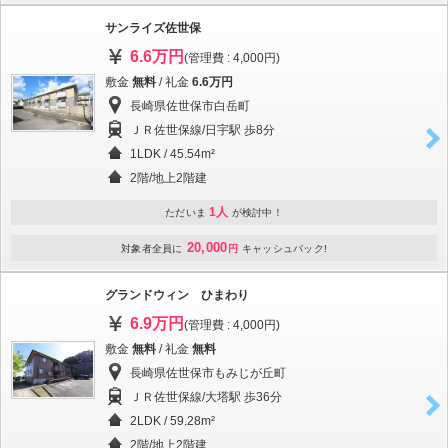
サンライズ佐世保
6.6万円
(管理費 : 4,000円)
敷金
無料
/ 礼金
6.6万円
長崎県佐世保市白岳町
ＪＲ佐世保線/日宇駅 歩8分
1LDK / 45.54m²
2階/地上2階建
1人
ただいま
が検討中！
20,000
対象者全員に
円
キャッシュバック!
グランドウィン ひまわり
6.9万円
(管理費 : 4,000円)
敷金
無料
/ 礼金
無料
長崎県佐世保市もみじが丘町
ＪＲ佐世保線/大塔駅 歩36分
2LDK / 59.28m²
2階/地上2階建