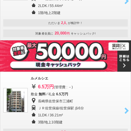
2LDK / 55.44m²
1階/地上2階建
2人
ただいま
が検討中！
20,000
対象者全員に
円
キャッシュバック!
ルメルシエ
6.5万円
(管理費 : －)
敷金
無料
/ 礼金
6.5万円
長崎県佐世保市三浦町
ＪＲ佐世保線/佐世保駅 歩6分
1LDK / 36.21m²
3階/地上10階建