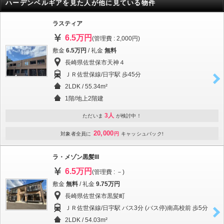
ハーデンベルギアを見た人が他に見ている物件
ラスティア
6.5万円
(管理費 : 2,000円)
敷金
6.5万円
/ 礼金
無料
長崎県佐世保市天神４
ＪＲ佐世保線/日宇駅 歩45分
2LDK / 55.34m²
1階/地上2階建
3人
ただいま
が検討中！
20,000
対象者全員に
円
キャッシュバック!
ラ・メゾン黒髪III
6.5万円
(管理費 : －)
敷金
無料
/ 礼金
9.75万円
長崎県佐世保市黒髪町
ＪＲ佐世保線/日宇駅 バス3分 (バス停)南高校前 歩5分
2LDK / 54.03m²