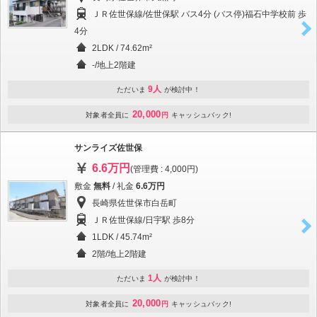
ＪＲ佐世保線/佐世保駅 バス4分 (バス停)福石中学校前 歩
4分
2LDK / 74.62m²
-/地上2階建
9人
ただいま
が検討中！
20,000
対象者全員に
円
キャッシュバック!
サンライズ佐世保
6.6万円
(管理費 : 4,000円)
敷金
無料
/ 礼金
6.6万円
長崎県佐世保市白岳町
ＪＲ佐世保線/日宇駅 歩8分
1LDK / 45.74m²
2階/地上2階建
1人
ただいま
が検討中！
20,000
対象者全員に
円
キャッシュバック!