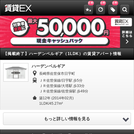
0
0
0
件
件
件
【掲載終了】
ハーデンベルギア（1LDK）の賃貸アパート情報
ハーデンベルギア
長崎県佐世保市日宇町
ＪＲ佐世保線/日宇駅 歩5分
ＪＲ佐世保線/大塔駅 歩33分
ＪＲ佐世保線/佐世保駅 歩49分
築12年 (2014年02月)
1LDK/45.27m²
もっと詳しい情報を見る