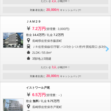
2人
ただいま
が検討中！
20,000
対象者全員に
円
キャッシュバック!
ＪＡＭ２９
7.2万円
(管理費 : 3,000円)
敷金
14.4万円
/ 礼金
7.2万円
長崎県佐世保市藤原町
ＪＲ佐世保線/日宇駅 バス5分 (バス停)牛買稲荷口 歩3分
2LDK / 55.8m²
3階/地上5階建
3人
ただいま
が検討中！
20,000
対象者全員に
円
キャッシュバック!
イストワール戸尾
6.5万円
(管理費 : －)
敷金
無料
/ 礼金
9.75万円
長崎県佐世保市戸尾町