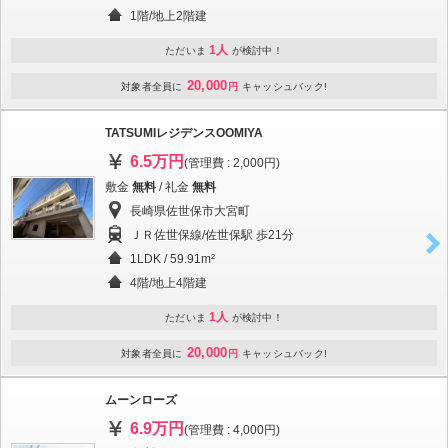
1階/地上2階建
1人
ただいま
が検討中！
20,000
対象者全員に
円
キャッシュバック!
TATSUMIレジデンスOOMIYA
6.5万円
(管理費 : 2,000円)
敷金
無料
/ 礼金
無料
長崎県佐世保市大宮町
ＪＲ佐世保線/佐世保駅 歩21分
1LDK / 59.91m²
4階/地上4階建
1人
ただいま
が検討中！
20,000
対象者全員に
円
キャッシュバック!
ムーンローズ
6.9万円
(管理費 : 4,000円)