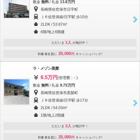
敷金
無料
/ 礼金
13.8万円
長崎県佐世保市日宇町
ＪＲ佐世保線/日宇駅 歩10分
2LDK / 53.87m²
6階/地上6階建
1人
ただいま
が検討中！
20,000
対象者全員に
円
キャッシュバック!
ラ・メゾン黒髪
6.5万円
(管理費 : －)
敷金
無料
/ 礼金
9.75万円
長崎県佐世保市黒髪町
ＪＲ佐世保線/日宇駅 歩17分
2LDK / 54.03m²
1階/地上2階建
2人
ただいま
が検討中！
20,000
対象者全員に
円
キャッシュバック!