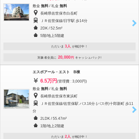
敷金
無料
/ 礼金
無料
長崎県佐世保市白岳町
ＪＲ佐世保線/日宇駅 歩14分
2DK / 52.5m²
5階/地上5階建
3人
ただいま
が検討中！
20,000
対象者全員に
円
キャッシュバック!
エスポアール・エスト B棟
6.5万円
(管理費 : 3,000円)
敷金
無料
/ 礼金
無料
長崎県佐世保市東浜町
ＪＲ佐世保線/佐世保駅 バス16分 (バス停)十郎新町 歩11
分
2LDK / 55.47m²
1階/地上2階建
2人
ただいま
が検討中！