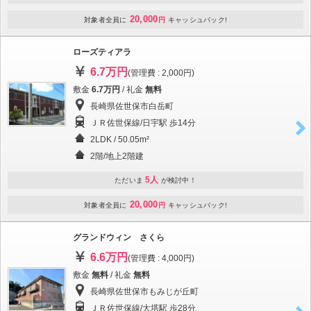
20,000
対象者全員に
円
キャッシュバック!
ローズティアラ
6.7万円
(管理費 : 2,000円)
敷金
6.7万円
/ 礼金
無料
長崎県佐世保市白岳町
ＪＲ佐世保線/日宇駅 歩14分
2LDK / 50.05m²
2階/地上2階建
5人
ただいま
が検討中！
20,000
対象者全員に
円
キャッシュバック!
グランドウィン さくら
6.6万円
(管理費 : 4,000円)
敷金
無料
/ 礼金
無料
長崎県佐世保市もみじが丘町
ＪＲ佐世保線/大塔駅 歩28分