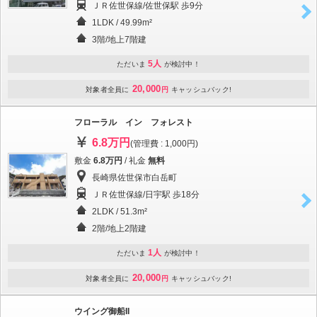
ＪＲ佐世保線/佐世保駅 歩9分
1LDK / 49.99m²
3階/地上7階建
5人
ただいま
が検討中！
20,000
対象者全員に
円
キャッシュバック!
フローラル イン フォレスト
6.8万円
(管理費 : 1,000円)
敷金
6.8万円
/ 礼金
無料
長崎県佐世保市白岳町
ＪＲ佐世保線/日宇駅 歩18分
2LDK / 51.3m²
2階/地上2階建
1人
ただいま
が検討中！
20,000
対象者全員に
円
キャッシュバック!
ウイング御船II