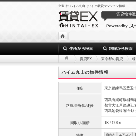
空室1件 ハイム丸山（1K）の賃貸マンション情報
賃貸物件数
賃貸EX
東京都の賃貸
練
ハイム丸山の物件情報
東京都練馬区豊玉
住所
西武有楽町線/練馬駅
都営大江戸線/新江古
路線/最寄駅/徒歩
西武池袋線/桜台駅 
1K / 17.0㎡
間取り/面積
南向き
エアコン
特徴