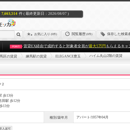
7,663,514
件 ( 最終更新日：2026/08/07 )
閲覧履歴
保存した検索
お気に入り
(
0件
)
(0件)
賃貸EX経由で成約すると対象者全員が
最大5万円
もらえるキャ
POINT!
ハイム丸山2階の賃貸
馬区の賃貸
練馬駅の賃貸
ELEGANCE豊玉
中２
 歩13分
田駅 歩12分
歩13分
アパート/1957年04月
種別/築年月
即入居可