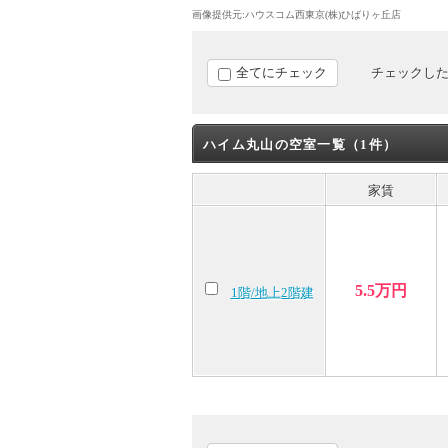
画像提供元:ハウスコム西東京(株)ひばりヶ丘店
全てにチェック
チェックし
ハイム丸山の空室一覧（1件）
家賃
5.5万円
1階/地上2階建