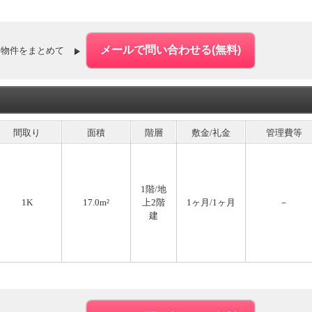
た物件をまとめて
間取り
面積
階層
敷金/礼金
管理費等
1階/地
1K
17.0m²
上2階
1ヶ月/1ヶ月
－
建