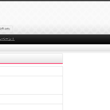
条件
(0件)
ンペーン！