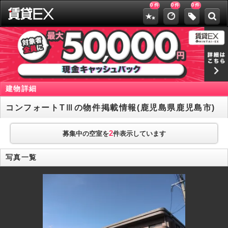
0
0
0
件
件
件
建物詳細
コンフォートTⅢの物件掲載情報(鹿児島県鹿児島市)
2
募集中の空室を
件表示しています
写真一覧