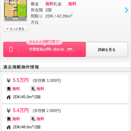
敷金
無料
礼金
無料
所在階
2階
2
間取り
2DK / 42.09m
方位
もっと見る
かんたん30秒で完了!
空室状況お問い合わせ
詳細を見る
無料
過去掲載物件情報
5.5万円
(管理費 3,300円)
敷
無料
礼
無料
2
2DK
/
45.0m
/
2階
5.4万円
(管理費 2,000円)
敷
無料
礼
無料
2
2DK
/
48.6m
/
2階