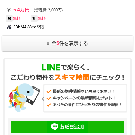
5.4万円
(管理費 2,000円)
敷
無料
礼
無料
2
2DK
/
44.88m
/
2階
全
5
件を表示する