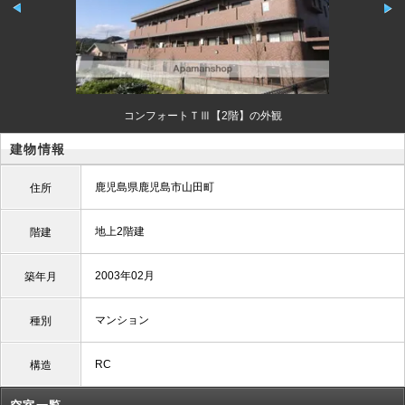
コンフォートＴⅢ【2階】の外観
建物情報
鹿児島県鹿児島市山田町
住所
地上2階建
階建
2003年02月
築年月
マンション
種別
RC
構造