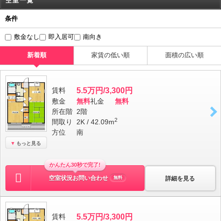
空室一覧
条件
敷金なし
即入居可
南向き
新着順
家賃の低い順
面積の広い順
賃料
5.5万円/3,300円
敷金
無料
礼金
無料
所在階
2階
2
間取り
2K / 42.09m
方位
南
もっと見る
かんたん30秒で完了!
空室状況お問い合わせ
詳細を見る
無料
賃料
5.5万円/3,300円