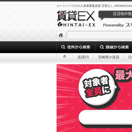
ユーミーパブロの入居者募集賃貸 空室なし fc863e9d-61d4-462b-
賃貸物件数
賃貸EX
宮崎県の賃貸
日