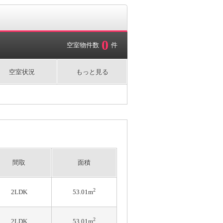
0
空室物件数
件
空室状況
もっと見る
間取
面積
2
2LDK
53.01m
2
2LDK
53.01m