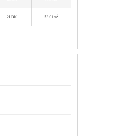
2
2LDK
53.01m