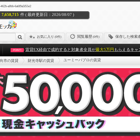
a0bb-6a6f9a5f55e2
7,658,715
件 ( 最終更新日：2026/08/07 )
閲覧履歴
保存した検索
お気に入り
(
0件
)
(0件)
賃貸EX経由で成約すると対象者全員が
最大5万円
もらえるキャ
POINT!
ユーミーパブロの賃貸
向市の賃貸
財光寺駅の賃貸