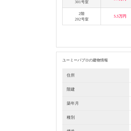
301号室
2階
5.5万円
202号室
ユーミーパブロの建物情報
住所
階建
築年月
種別