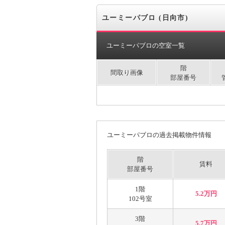
ユーミーパブロ (日向市)
ユーミーパブロの空室一覧
階
間取り画像
部屋番号
ユーミーパブロの過去掲載物件情報
階
賃料
部屋番号
1階
5.2万円
102号室
3階
5.7万円