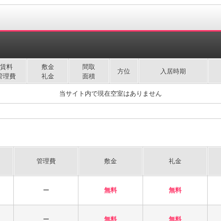
賃料
敷金
間取
方位
入居時期
管理費
礼金
面積
当サイト内で現在空室はありません
管理費
敷金
礼金
ー
無料
無料
ー
無料
無料