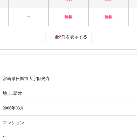
ー
無料
無料
全
8
件を表示する
宮崎県日向市大字財光寺
地上3階建
2008年03月
マンション