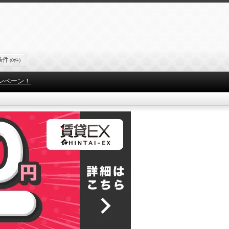
条件
(0件)
ンペーン！