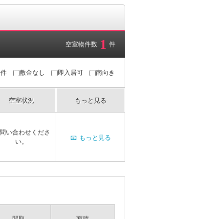
1
空室物件数
件
条件
敷金なし
即入居可
南向き
空室状況
もっと見る
問い合わせくださ
📧
もっと見る
い。
間取
面積