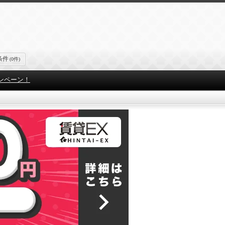
条件
(0件)
ンペーン！