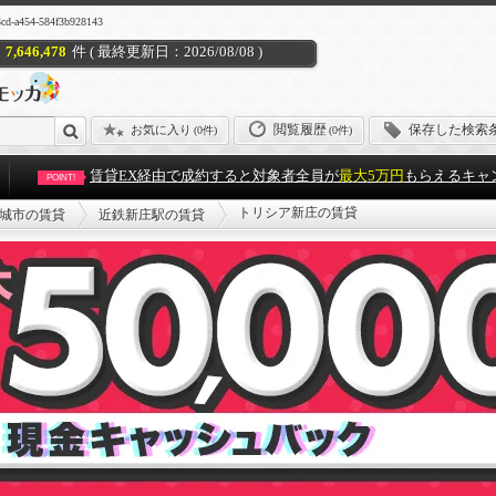
54-584f3b928143
7,646,478
件 ( 最終更新日：2026/08/08 )
閲覧履歴
保存した検索
お気に入り
(
0件
)
(0件)
賃貸EX経由で成約すると対象者全員が
最大5万円
もらえるキャ
POINT!
トリシア新庄の賃貸
城市の賃貸
近鉄新庄駅の賃貸