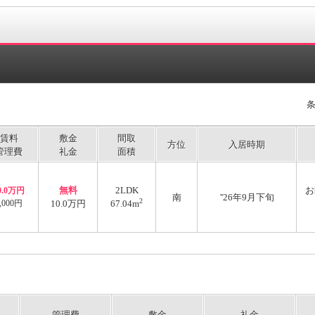
賃料
敷金
間取
方位
入居時期
管理費
礼金
面積
無料
2LDK
お
0.0万円
南
''26年9月下旬
2
,000円
10.0万円
67.04m
管理費
敷金
礼金