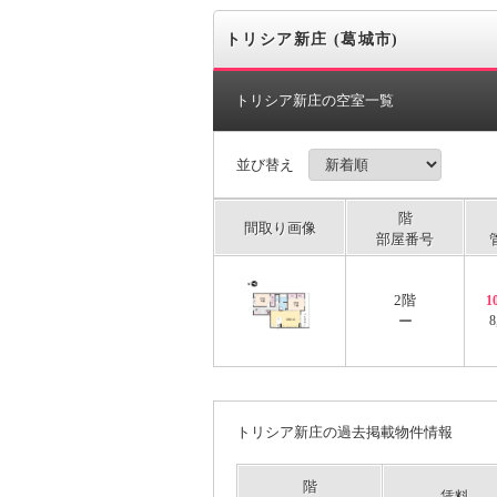
トリシア新庄 (葛城市)
トリシア新庄の空室一覧
並び替え
階
間取り画像
部屋番号
2階
1
ー
8
トリシア新庄の過去掲載物件情報
階
賃料